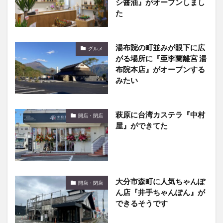
シ醤油』がオープンしまし
た
湯布院の町並みが眼下に広
グルメ
がる場所に『亜李蘭離宮 湯
布院本店』がオープンする
みたい
萩原に台湾カステラ『中村
開店・閉店
屋』ができてた
大分市森町に人気ちゃんぽ
開店・閉店
ん店『井手ちゃんぽん』が
できるそうです