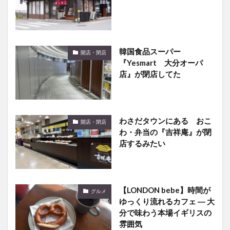
韓国食品スーパー
開店・閉店
『Yesmart 大分オーパ
店』が閉店してた
わさだタウンにある おこ
開店・閉店
わ・弁当の『吉祥庵』が閉
店するみたい
【LONDON bebe】時間が
グルメ
ゆっくり流れるカフェ ― 大
分で味わう本場イギリスの
雰囲気