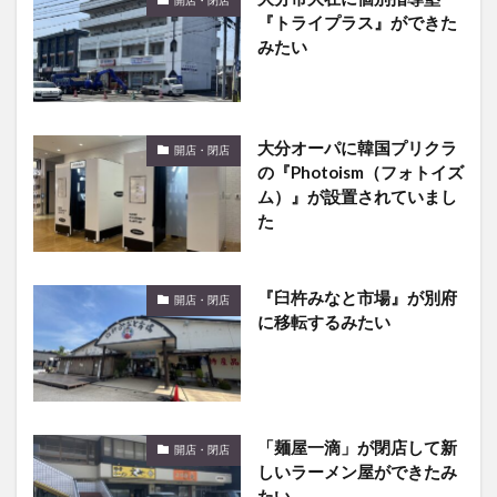
開店・閉店
『トライプラス』ができた
みたい
大分オーパに韓国プリクラ
開店・閉店
の『Photoism（フォトイズ
ム）』が設置されていまし
た
『臼杵みなと市場』が別府
開店・閉店
に移転するみたい
「麺屋一滴」が閉店して新
開店・閉店
しいラーメン屋ができたみ
たい