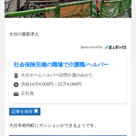
アイススケート
アウトドア
アサイーボウル
アフリカンサファリ
アミュプラザおおいた
アレンジレシピ
アートプラザ
イタリア料理
イベント
イルミネーション
インド料理
大分の最新求人
ウクライナ
オープン
カフェ
キャンプ
Sponsored by
グルメ
コストコ
コスモス
コンビニ
コース料理
コーヒー
サイゼリヤ
サウナ
社会保険完備の職場で介護職/ヘルパー
ジェラート
ジゴロック
ジゴロック2025
大分ホームヘルパー訪問介護のみかた
ジャマイカ料理
ジャークチキン
スイーツ
月給16万4,000円～22万4,000円
スタバ
セレクトショップ
ソフトクリーム
正社員
チキンカレー
テイクアウト
テレビ
トキハ本店
ハロウィン
ハンバーガー
記事を保存
ハンバーグ
ハーモニーランド
パスタ
パフェ
パン
パーク
パークプレイス大分
大分市府内町にマンションができるようです。
ビアガーデン
ビール
ピザ
フェス