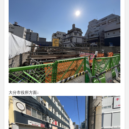
フルーツ
プレミアム商品券
プロレス
ヘルシー
ペスカトーレ
ペット
ホーバークラフト
ミヤマキリシマ
ラクテンチ
ラバーダック
ランチ
ラーメン
リニューアル
リンクスクエア
レトロ
レンタサイクル
中央町
中津市
中華料理
九重町
休業
佐伯市
佐伯市ランチ
佐賀関
体験レポ
保護猫
催事
公園
冬
初詣
別府
別府市
別府観光
古国府
古墳
古物
古着
台湾料理
和定食
和菓子
和食
国東市
地獄めぐり
城島高原パーク
壁画
大分市役所方面↓
夏祭り
外貨両替機
大分みなと祭り
大分グルメ
大分スイーツ
大分ランチ
大分三好ヴァイセアドラー
大分市
大分市美術館
大分県
大分県立美術館
大分空港
大分駅