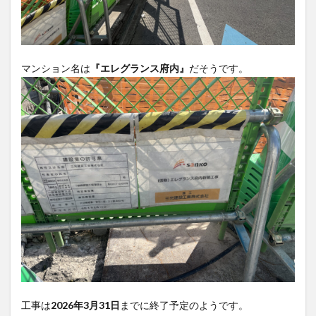
買い物
車
農業文化公園
道の駅
鉄道ジオラマ
閉店
閉院
開店
開店閉店
開店閉店まとめ
開院
韓国
韓国料理
マンション名は
『エレグランス府内』
だそうです。
音楽
飛行機
飲み物
高崎山
鰻
検索
工事は
2026年3月31日
までに終了予定のようです。