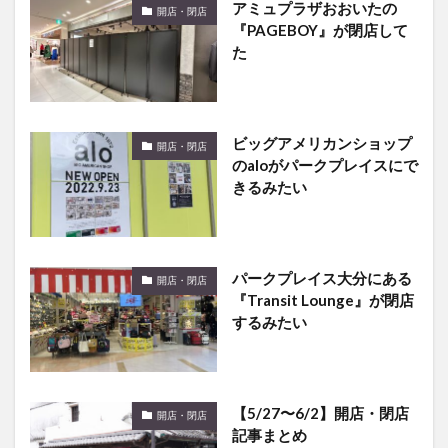
アミュプラザおおいたの
開店・閉店
『PAGEBOY』が閉店して
た
ビッグアメリカンショップ
開店・閉店
のaloがパークプレイスにで
きるみたい
パークプレイス大分にある
開店・閉店
『Transit Lounge』が閉店
するみたい
【5/27〜6/2】開店・閉店
開店・閉店
記事まとめ