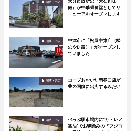
大分市政所の『大在旬味
開店・閉店
館』が中華麺食堂としてリ
ニューアルオープンします
中津市に「松屋中津店（松
開店・閉店
のや併設）」がオープンし
ていました
コープおおいた南春日店が
開店・閉店
豊の国跡に出店するみたい
べっぷ駅市場内に“カトレア
開店・閉店
醤油”でお馴染みの『フジヨ