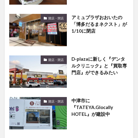
アミュプラザおおいたの
開店・閉店
「博多だるまネクスト」が
1/10に閉店
D-plazaに新しく『デンタ
開店・閉店
ルクリニック』と『買取専
門店』ができるみたい
中津市に
開店・閉店
『TATEYA.Glocally
HOTEL』が建設中