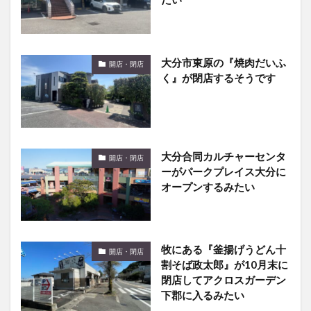
大分市東原の『焼肉だいふ
開店・閉店
く』が閉店するそうです
大分合同カルチャーセンタ
開店・閉店
ーがパークプレイス大分に
オープンするみたい
牧にある『釜揚げうどん十
開店・閉店
割そば政太郎』が10月末に
閉店してアクロスガーデン
下郡に入るみたい