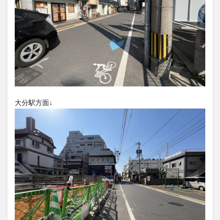
大分駅近く
大神ファーム
大谷翔平選手
姫島村
子ども教室
子ども服
子育て
宇佐市
居酒屋
屋台
平和市民公園能楽堂
庄内町カフェ
府内
投票
挾間町
新幹線
新店
日出
日出町
日田市
昆虫食
明豊
書店
期間限定
本
杵築市
津久見市
海開き
温泉
湧水
湯布院
大分駅方面↓
滝
漢方
炭火焼き
焼き菓子
犬
玖珠郡
由布市
由布院
甲子園
石仏
磨崖仏
祝祭の広場
神社
祭り
秋
移転
竹田
竹田市
竹田市ディナー
紅葉
絵本
自動販売機
自転車
臼杵市
舞台
芋
花
花火
茶碗蒸し
蕎麦
虹
衆議院選挙
複合公共施設
観光
観光スポット
話題
豊後大野
豊後大野市
豊後高田市