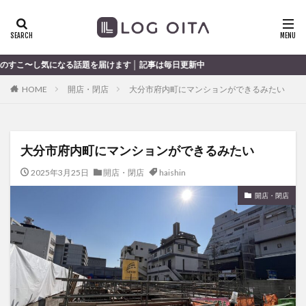
ランチ
開店
ディナー
花火
カテゴリー
を届けます │ 記事は毎日更新中
HOME
開店・閉店
大分市府内町にマンションができるみたい
タグ
chocozap
DE
GW
haiashin
haishi
大分市府内町にマンションができるみたい
haishin
haisin
haisnin
hasihin
hasishin
hishin
hqaishin
JR
kaiten
line
2025年3月25日
開店・閉店
haishin
OPA
Paypay
PR
TOKIPO
TOYOTA
開店・閉店
あじさい
いちご
うみたまご
おでかけ
お土産
お弁当
かき氷
からあげ
くじゅう連山
ねとらぼ
ひまわり
ふるさと納税
まつり
まとめ
みかん
むし湯
わさだタウン
わったん