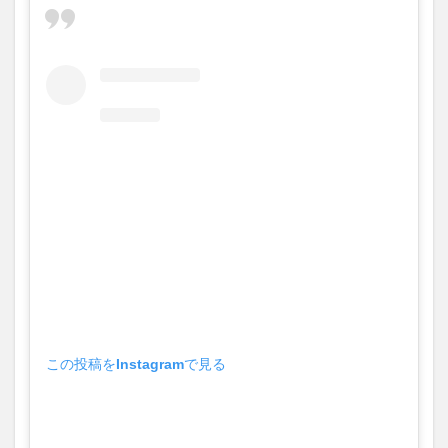
大分駅近く
大神ファーム
大谷翔平選手
姫島村
子ども教室
子ども服
子育て
宇佐市
居酒屋
屋台
平和市民公園能楽堂
庄内町カフェ
府内
投票
挾間町
新幹線
新店
日出
日出町
日田市
昆虫食
明豊
書店
期間限定
本
杵築市
津久見市
海開き
温泉
湧水
湯布院
滝
漢方
炭火焼き
焼き菓子
犬
玖珠郡
由布市
由布院
甲子園
石仏
磨崖仏
祝祭の広場
神社
祭り
秋
移転
竹田
竹田市
竹田市ディナー
紅葉
この投稿をInstagramで見る
絵本
自動販売機
自転車
臼杵市
舞台
芋
花
花火
茶碗蒸し
蕎麦
虹
衆議院選挙
複合公共施設
観光
観光スポット
話題
豊後大野
豊後大野市
豊後高田市