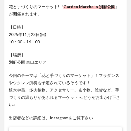
フルーツ
プレミアム商品券
プロレス
が開催されます。
ヘルシー
ペスカトーレ
ペット
【日時】
ホーバークラフト
ミヤマキリシマ
ラクテンチ
2025年11月23日(日)
ラバーダック
ランチ
ラーメン
リニューアル
10：00～16：00
リンクスクエア
レトロ
レンタサイクル
【場所】
中央町
中津市
中華料理
九重町
休業
別府公園 東口エリア
佐伯市
佐伯市ランチ
佐賀関
体験レポ
保護猫
催事
公園
冬
初詣
別府
今回のテーマは「花と手づくりのマーケット」！フラダンス
やウクレレ演奏も予定されているそうです！
別府市
別府観光
古国府
古墳
古物
植木や苗、多肉植物、アクセサリー、布小物、雑貨など、手
古着
台湾料理
和定食
和菓子
和食
づくりの温もりがあふれるマーケットへ どうぞお出かけ下さ
国東市
地獄めぐり
城島高原パーク
壁画
い♪
夏祭り
外貨両替機
大分みなと祭り
出店者などの詳細は、Instagramをご覧下さい！
大分グルメ
大分スイーツ
大分ランチ
大分三好ヴァイセアドラー
大分市
大分市美術館
大分県
大分県立美術館
大分空港
大分駅