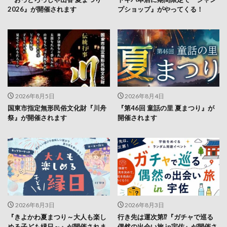
2026年8月5日
2026年8月4日
国東市指定無形民俗文化財『川舟
『第46回 童話の里 夏まつり』が
祭』が開催されます
開催されます
2026年8月3日
2026年8月3日
『きよかわ夏まつり～大人も楽し
行き先は運次第⁉『ガチャで巡る
める子ども縁日～』が開催されま
偶然の出会い旅 in宇佐』が開催さ
す
れます