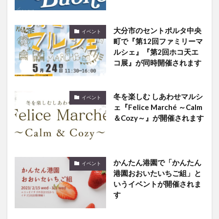
大分市のセントポルタ中央
イベント
町で『第12回ファミリーマ
ルシェ』『第2回ホコ天エ
コ展』が同時開催されます
冬を楽しむ しあわせマルシ
イベント
ェ『Felice Marché ～Calm
＆Cozy～』が開催されます
かんたん港園で「かんたん
イベント
港園おおいたいちご組」と
いうイベントが開催されま
す
5のつく日はラッキーデ
イベント