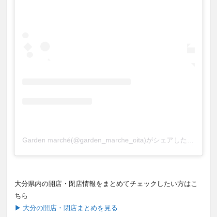
買い物
車
農業文化公園
道の駅
鉄道ジオラマ
閉店
閉院
開店
開店閉店
開店閉店まとめ
開院
韓国
韓国料理
音楽
飛行機
飲み物
高崎山
鰻
検索
Garden marché(@garden_marche_oita)がシェアした投稿
大分県内の開店・閉店情報をまとめてチェックしたい方はこ
ちら
▶ 大分の開店・閉店まとめを見る
LOG OITAでは「ここが開店/閉店してたよ」・「こんな大分