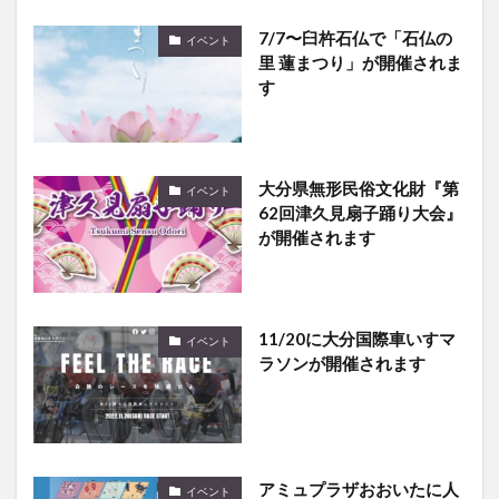
里 蓮まつり」が開催されま
す
大分県無形民俗文化財『第
イベント
62回津久見扇子踊り大会』
が開催されます
11/20に大分国際車いすマ
イベント
ラソンが開催されます
アミュプラザおおいたに人
イベント
気漫画『ハイキュー!! 』の
全国遠征ポップアップスト