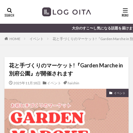
ランチ
開店
ディナー
花火
カテゴリー
大分のすこ〜し気になる話題を届けます │ 記事は毎日更新
HOME
イベント
花と手づくりのマーケット!『Garden Marche 
タグ
chocozap
DE
GW
haiashin
haishi
花と手づくりのマーケット!『Garden Marche in
haishin
haisin
haisnin
hasihin
hasishin
別府公園』が開催されます
hishin
hqaishin
JR
kaiten
line
OPA
Paypay
PR
TOKIPO
TOYOTA
2025年11月18日
イベント
haishin
あじさい
いちご
うみたまご
おでかけ
イベント
お土産
お弁当
かき氷
からあげ
くじゅう連山
ねとらぼ
ひまわり
ふるさと納税
まつり
まとめ
みかん
むし湯
わさだタウン
わったん