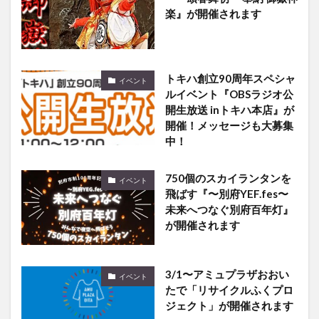
トキハ創立90周年スペシャ
イベント
ルイベント『OBSラジオ公
開生放送 inトキハ本店』が
開催！メッセージも大募集
中！
750個のスカイランタンを
イベント
飛ばす『〜別府YEF.fes〜
未来へつなぐ別府百年灯』
が開催されます
3/1〜アミュプラザおおい
イベント
たで「リサイクルふくプロ
ジェクト」が開催されます