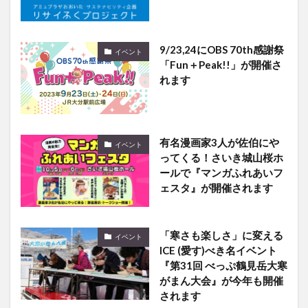
9/23,24にOBS 70th感謝祭
イベント
「Fun＋Peak!!」が開催さ
れます
有名漫画家3人が佐伯にや
イベント
ってくる！さいき城山桜ホ
ールで『マンガふれあいフ
ェスタ』が開催されます
「寒さも楽しさ」に変える
イベント
ICE (愛す)べき名イベント
『第31回 べっぷ鶴見岳大寒
がまん大会』が今年も開催
されます
7/7〜臼杵石仏で「石仏の
イベント