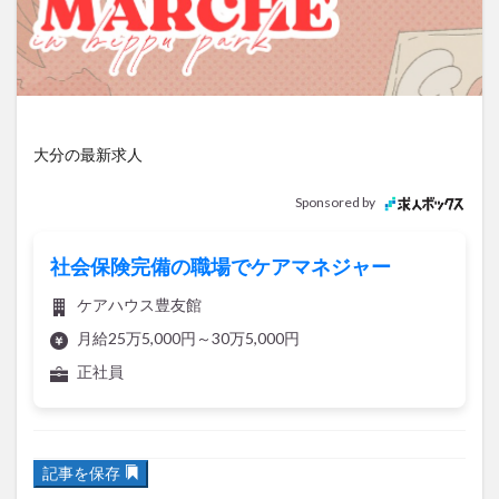
アイススケート
アウトドア
アサイーボウル
アフリカンサファリ
アミュプラザおおいた
アレンジレシピ
アートプラザ
イタリア料理
イベント
イルミネーション
インド料理
ウクライナ
オープン
カフェ
キャンプ
大分の最新求人
グルメ
コストコ
コスモス
コンビニ
Sponsored by
コース料理
コーヒー
サイゼリヤ
サウナ
ジェラート
ジゴロック
ジゴロック2025
社会保険完備の職場でケアマネジャー
ジャマイカ料理
ジャークチキン
スイーツ
ケアハウス豊友館
スタバ
セレクトショップ
ソフトクリーム
月給25万5,000円～30万5,000円
チキンカレー
テイクアウト
テレビ
正社員
トキハ本店
ハロウィン
ハンバーガー
ハンバーグ
ハーモニーランド
パスタ
パフェ
記事を保存
パン
パーク
パークプレイス大分
ビアガーデン
ビール
ピザ
フェス
花と手づくりのマーケット!『
Garden Marche in 別府公園
』