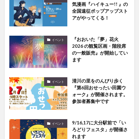
アがやってくる！
『おおいた「夢」花火
イベント
2026 の観覧区画・階段席
の一般販売』が開始してい
ます
清川の里をのんびり歩く
イベント
『第6回おせったい田園ウ
ォーク』が開催されます。
参加者募集中です
9/16,17に大分駅前で「い
イベント
ろどりフェスタ」が開催さ
れます