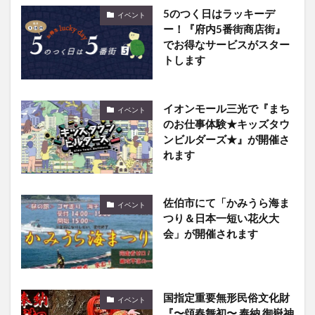
ー！『府内5番街商店街』
でお得なサービスがスター
トします
イオンモール三光で『まち
イベント
のお仕事体験★キッズタウ
ンビルダーズ★』が開催さ
れます
佐伯市にて「かみうら海ま
イベント
つり＆日本一短い花火大
会」が開催されます
国指定重要無形民俗文化財
イベント
『〜頌春舞初〜 奉納 御嶽神
楽』が開催されます