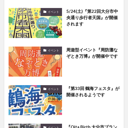
5/24(土)『第22回大分市中
イベント
央通り歩行者天国』が開催
されます
周遊型イベント『周防灘な
イベント
ぞとき万博』が開催中です
『第33回 鶴海フェスタ』が
イベント
開催されるようです
『Oita Birth 大分市ブラン
イベント
ド美味フェア』が開催され