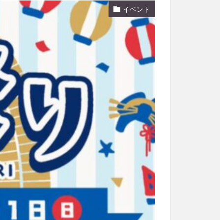
イベント
和菓子
和食
なと祭り
大分市美術館
大谷翔平選手
市民公園能楽堂
日田市
昆虫食
水
湯布院
子園
石仏
市ディナー
紅葉
し
蕎麦
虹
野市
豊後高田市
開店閉店
山
鰻