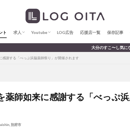
求人
LOG OITA求人のメリット
Youtube
LOG OITA YouTubeチャンネル
hin
hqaishin
JR
kaiten
line
OPA
Paypay
PR
じさい
いちご
うみたまご
おでかけ
お土産
お弁当
じゅう連山
ねとらぼ
ひまわり
ふるさと納税
まつり
ま
ント
だタウン
求人
わったん
Youtube
アイススケート
LOG広告
応援店一覧
アウトドア
保存記事
アサイーボウ
リ
アミュプラザおおいた
アレンジレシピ
アートプラザ
イタ
求人
LOG OITA求人のメリット
Youtube
LOG OITA YouTubeチャンネル
大分のすこ〜し気になる話題を届けます │ 記
ルミネーション
インド料理
ウクライナ
オープン
カフェ
に感謝する「べっぷ浜脇薬師祭り」が開催されます
トコ
コスモス
コンビニ
コース料理
コーヒー
サイゼリ
ジゴロック
ジゴロック2025
ジャマイカ料理
ジャークチキン
クトショップ
ソフトクリーム
チキンカレー
テイクアウト
テ
ハロウィン
ハンバーガー
ハンバーグ
ハーモニーランド
パス
パークプレイス大分
ビアガーデン
ビール
ピザ
フェス
を薬師如来に感謝する「べっぷ浜
プロレス
ヘルシー
ペスカトーレ
ペット
ホーバークラ
ラクテンチ
ラバーダック
ランチ
ラーメン
リニューアル
レトロ
レンタサイクル
中央町
中津市
中華料理
九
aishin
,
別府市
市ランチ
佐賀関
体験レポ
保護猫
催事
公園
冬