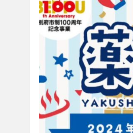
別府市
別府
国東市
地獄
大分グルメ
大分県
大分
姫島村
子ど
庄内町カフェ
明豊
書店
滝
漢方
磨崖仏
祝祭
絵本
自動販
衆議院選挙
買い物
車
開店閉店まとめ