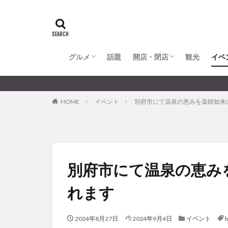
全てのグルメ
大分市ランチ
大分市ディナー
大分カフェ
大分スイーツ
別府市ランチ
別府カフェ
別府ディナー
竹田ランチ
日出町ランチ
開店・閉店
大分の開店・閉店まとめ
hasishin
his
TOYOTA
あ
からあげ
く
グルメ
話題
開店・閉店
むし湯
観光
イベ
わさ
アフリカンサファ
全てのグルメ
大分市ランチ
大分市ディナー
大分カフェ
大分スイーツ
別府市ランチ
別府カフェ
別府ディナー
竹田ランチ
日出町ランチ
開店・閉店
大分の開店・閉店まとめ
イベント
イ
HOME
イベント
別府市にて温泉の恵みを薬師如来
グルメ
コス
ジェラート
スタバ
セレ
トキハ本店
パン
パーク
別府市にて温泉の恵み
プレミアム商品券
れます
ミヤマキリシマ
リンクスクエア
2024年8月27日
2024年9月4日
イベント
h
佐伯市
佐伯