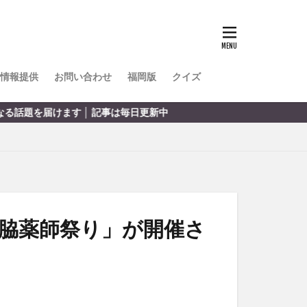
TOKIPO
かき氷
とめ
みかん
ル
情報提供
お問い合わせ
福岡版
クイズ
リア料理
事は毎日更新中
キャンプ
ヤ
サウナ
スイーツ
レビ
タ
パフェ
フルーツ
脇薬師祭り」が開催さ
フト
重町
休業
初詣
別府