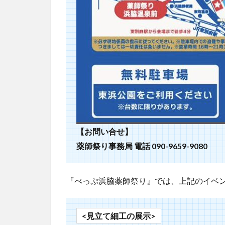
【お問い合せ】
薬師祭り事務局
電話 090-9659-9080
『べっぷ浜脇薬師祭り』では、上記のイベ
<見立て細工の展示>