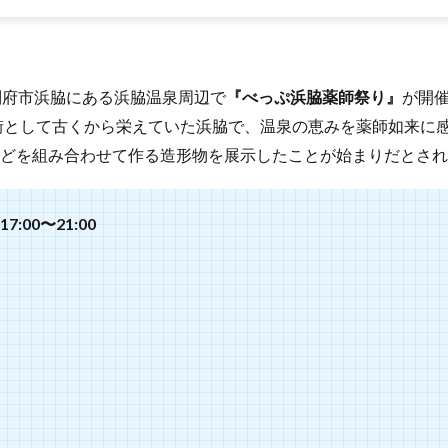
日間、別府市浜脇にある浜脇温泉周辺で
『べっぷ浜脇薬師祭り』
が開
街として古くから栄えていた浜脇で、温泉の恵みを薬師如来に
などを組み合わせて作る造形物を展示したことが始まりだとさ
7:00〜21:00