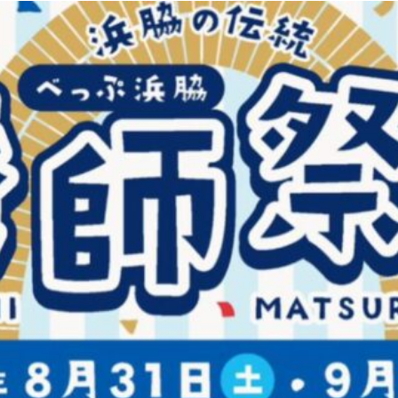
観光
古国府
古墳
古物
古着
台湾料理
和定食
めぐり
城島高原パーク
壁画
夏祭り
外貨両替機
大分み
大分スイーツ
大分ランチ
大分三好ヴァイセアドラー
大分市
県立美術館
大分空港
大分駅
大分駅近く
大神ファーム
も教室
子ども服
子育て
宇佐市
居酒屋
屋台
平和
府内
投票
挾間町
新幹線
新店
日出
日出町
期間限定
本
杵築市
津久見市
海開き
温泉
湧
炭火焼き
焼き菓子
犬
玖珠郡
由布市
由布院
甲
の広場
神社
祭り
秋
移転
竹田
竹田市
竹田
売機
自転車
臼杵市
舞台
芋
花
花火
茶碗蒸
複合公共施設
観光
観光スポット
話題
豊後大野
豊後大
農業文化公園
道の駅
鉄道ジオラマ
閉店
閉院
開店
開院
韓国
韓国料理
音楽
飛行機
飲み物
高崎
検索