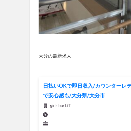
大分の最新求人
日払いOKで即日収入/カウンターレデ
で安心感も/大分県/大分市
girls bar LiT