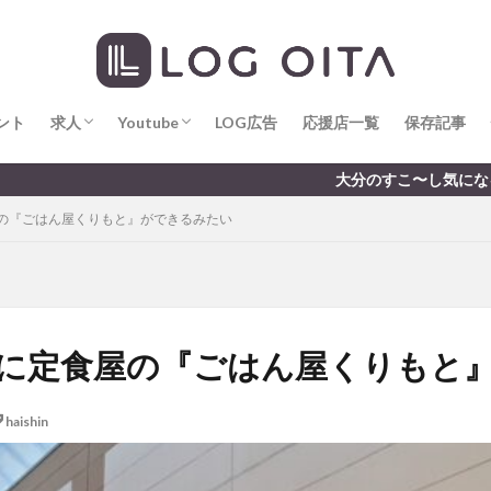
求人
LOG OITA求人のメリット
Youtube
LOG OITA YouTubeチャンネル
hin
hqaishin
JR
kaiten
line
OPA
Paypay
PR
じさい
いちご
うみたまご
おでかけ
お土産
お弁当
じゅう連山
ねとらぼ
ひまわり
ふるさと納税
まつり
ま
ント
だタウン
求人
わったん
Youtube
アイススケート
LOG広告
応援店一覧
アウトドア
保存記事
アサイーボウ
リ
アミュプラザおおいた
アレンジレシピ
アートプラザ
イタ
求人
LOG OITA求人のメリット
Youtube
LOG OITA YouTubeチャンネル
大分のすこ〜し気になる話題を届けます │ 記事は毎日更
ルミネーション
インド料理
ウクライナ
オープン
カフェ
の『ごはん屋くりもと』ができるみたい
トコ
コスモス
コンビニ
コース料理
コーヒー
サイゼリ
ジゴロック
ジゴロック2025
ジャマイカ料理
ジャークチキン
クトショップ
ソフトクリーム
チキンカレー
テイクアウト
テ
ハロウィン
ハンバーガー
ハンバーグ
ハーモニーランド
パス
パークプレイス大分
ビアガーデン
ビール
ピザ
フェス
に定食屋の『ごはん屋くりもと
プロレス
ヘルシー
ペスカトーレ
ペット
ホーバークラ
ラクテンチ
ラバーダック
ランチ
ラーメン
リニューアル
haishin
レトロ
レンタサイクル
中央町
中津市
中華料理
九
市ランチ
佐賀関
体験レポ
保護猫
催事
公園
冬