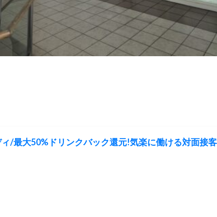
ィ/最大50%ドリンクバック還元!気楽に働ける対面接