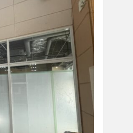
和菓子
和食
なと祭り
大分市美術館
大谷翔平選手
市民公園能楽堂
日田市
昆虫食
水
湯布院
子園
石仏
市ディナー
紅葉
し
蕎麦
虹
野市
豊後高田市
開店閉店
山
鰻