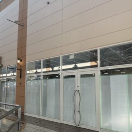
観光
古国府
古墳
古物
古着
台湾料理
和定食
めぐり
城島高原パーク
壁画
夏祭り
外貨両替機
大分み
大分スイーツ
大分ランチ
大分三好ヴァイセアドラー
大分市
県立美術館
大分空港
大分駅
大分駅近く
大神ファーム
も教室
子ども服
子育て
宇佐市
居酒屋
屋台
平和
府内
投票
挾間町
新幹線
新店
日出
日出町
期間限定
本
杵築市
津久見市
海開き
温泉
湧
炭火焼き
焼き菓子
犬
玖珠郡
由布市
由布院
甲
の広場
神社
祭り
秋
移転
竹田
竹田市
竹田
売機
自転車
臼杵市
舞台
芋
花
花火
茶碗蒸
複合公共施設
観光
観光スポット
話題
豊後大野
豊後大
農業文化公園
道の駅
鉄道ジオラマ
閉店
閉院
開店
開院
韓国
韓国料理
音楽
飛行機
飲み物
高崎
検索