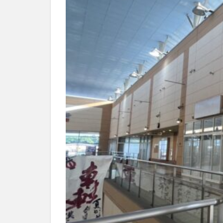
別府市
別府
国東市
地獄
大分グルメ
大分県
大分
姫島村
子ど
庄内町カフェ
明豊
書店
滝
漢方
磨崖仏
祝祭
絵本
自動販
衆議院選挙
買い物
車
開店閉店まとめ