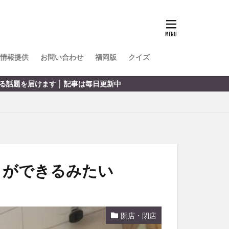
TOKIPO
かき氷
とめ
みかん
ル
情報提供
お問い合わせ
福岡版
クイズ
リア料理
新中
キャンプ
ヤ
サウナ
スイーツ
レビ
タ
パフェ
フルーツ
』ができるみたい
フト
重町
休業
開店・閉店
初詣
別府