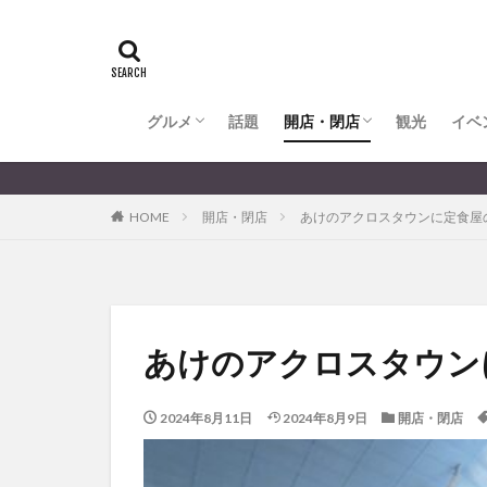
全てのグルメ
大分市ランチ
大分市ディナー
大分カフェ
大分スイーツ
別府市ランチ
別府カフェ
別府ディナー
竹田ランチ
日出町ランチ
開店・閉店
大分の開店・閉店まとめ
hasishin
his
TOYOTA
あ
からあげ
く
グルメ
話題
開店・閉店
むし湯
観光
イベ
わさ
アフリカンサファ
全てのグルメ
大分市ランチ
大分市ディナー
大分カフェ
大分スイーツ
別府市ランチ
別府カフェ
別府ディナー
竹田ランチ
日出町ランチ
開店・閉店
大分の開店・閉店まとめ
イベント
イ
HOME
開店・閉店
あけのアクロスタウンに定食屋
グルメ
コス
ジェラート
スタバ
セレ
トキハ本店
パン
パーク
あけのアクロスタウン
プレミアム商品券
ミヤマキリシマ
2024年8月11日
2024年8月9日
開店・閉店
リンクスクエア
佐伯市
佐伯