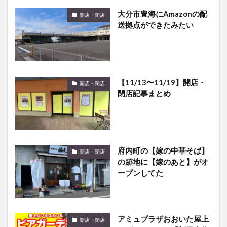
大分市豊海にAmazonの配
開店・閉店
送拠点ができたみたい
【11/13〜11/19】開店・
開店・閉店
閉店記事まとめ
府内町の【嫁の中華そば】
開店・閉店
の跡地に【嫁のあと】がオ
ープンしてた
アミュプラザおおいた屋上
開店・閉店