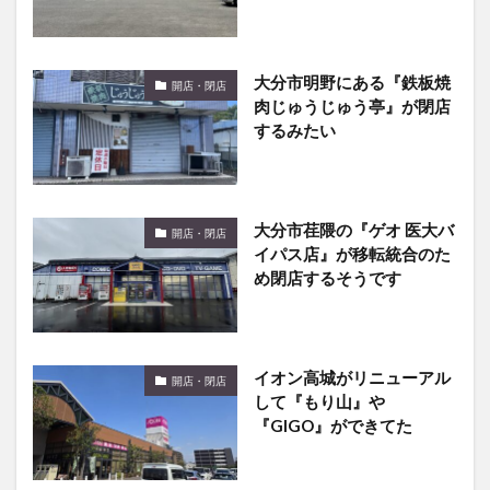
大分市明野にある『鉄板焼
開店・閉店
肉じゅうじゅう亭』が閉店
するみたい
大分市荏隈の『ゲオ 医大バ
開店・閉店
イパス店』が移転統合のた
め閉店するそうです
イオン高城がリニューアル
開店・閉店
して『もり山』や
『GIGO』ができてた