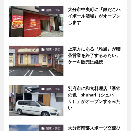
大分市中央町に『銀だこハ
開店・閉店
イボール酒場』がオープン
します
上宗方にある『雅風』が喫
開店・閉店
茶営業を終了するみたい。
ケーキ販売は継続
別府市に和食料理店『季節
開店・閉店
の色 shuhari（シュハ
リ）』がオープンするみた
い
大分市南部スポーツ交流ひ
開店・閉店