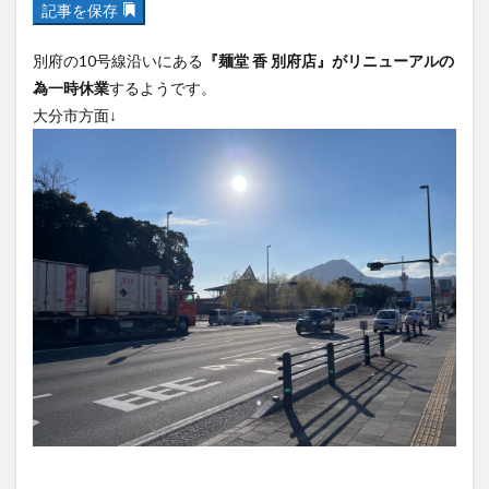
記事を保存
フルーツ
プレミアム商品券
プロレス
ヘルシー
ペスカトーレ
ペット
別府の10号線沿いにある
『麺堂 香 別府店』がリニューアルの
ホーバークラフト
ミヤマキリシマ
ラクテンチ
為一時休業
するようです。
ラバーダック
ランチ
ラーメン
リニューアル
大分市方面↓
リンクスクエア
レトロ
レンタサイクル
中央町
中津市
中華料理
九重町
休業
佐伯市
佐伯市ランチ
佐賀関
体験レポ
保護猫
催事
公園
冬
初詣
別府
別府市
別府観光
古国府
古墳
古物
古着
台湾料理
和定食
和菓子
和食
国東市
地獄めぐり
城島高原パーク
壁画
夏祭り
外貨両替機
大分みなと祭り
大分グルメ
大分スイーツ
大分ランチ
大分三好ヴァイセアドラー
大分市
大分市美術館
大分県
大分県立美術館
大分空港
大分駅