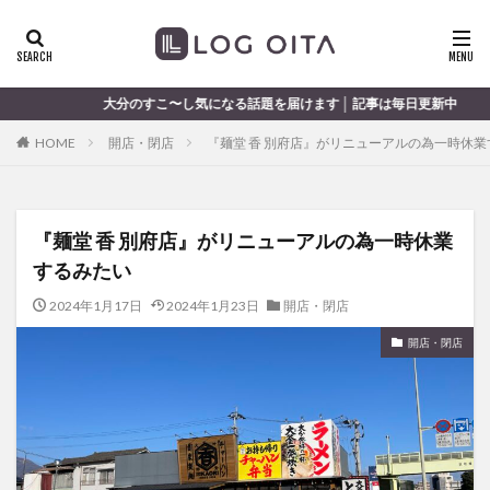
ランチ
開店
ディナー
花火
カテゴリー
のすこ〜し気になる話題を届けます │ 記事は毎日更新中
HOME
開店・閉店
『麺堂 香 別府店』がリニューアルの為一時休
タグ
chocozap
DE
GW
haiashin
haishi
『麺堂 香 別府店』がリニューアルの為一時休業
haishin
haisin
haisnin
hasihin
hasishin
するみたい
hishin
hqaishin
JR
kaiten
line
OPA
Paypay
PR
TOKIPO
TOYOTA
2024年1月17日
2024年1月23日
開店・閉店
あじさい
いちご
うみたまご
おでかけ
開店・閉店
お土産
お弁当
かき氷
からあげ
くじゅう連山
ねとらぼ
ひまわり
ふるさと納税
まつり
まとめ
みかん
むし湯
わさだタウン
わったん