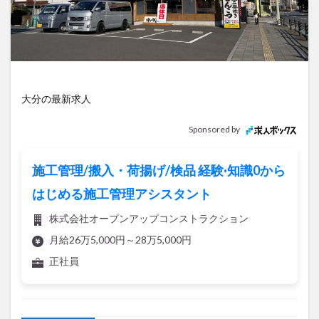
アイススケート
アウトドア
アサイーボウル
アフリカンサファリ
アミュプラザおおいた
アレンジレシピ
アートプラザ
イタリア料理
イベント
イルミネーション
インド料理
ウクライナ
オープン
カフェ
キャンプ
大分の最新求人
グルメ
コストコ
コスモス
コンビニ
Sponsored by
コース料理
コーヒー
サイゼリヤ
サウナ
ジェラート
ジゴロック
ジゴロック2025
施工管理/搬入・荷揚げ/検品 経験·知識0から
ジャマイカ料理
ジャークチキン
スイーツ
はじめる施工管理アシスタント
スタバ
セレクトショップ
ソフトクリーム
株式会社オープンアップコンストラクション
チキンカレー
テイクアウト
テレビ
月給26万5,000円～28万5,000円
トキハ本店
ハロウィン
ハンバーガー
正社員
ハンバーグ
ハーモニーランド
パスタ
パフェ
パン
パーク
パークプレイス大分
ビアガーデン
ビール
ピザ
フェス