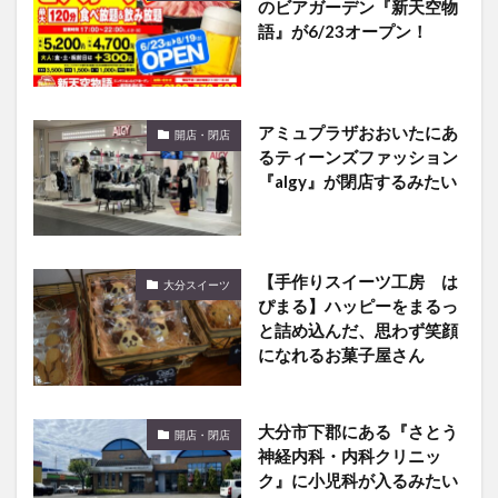
のビアガーデン『新天空物
語』が6/23オープン！
アミュプラザおおいたにあ
開店・閉店
るティーンズファッション
『algy』が閉店するみたい
【手作りスイーツ工房 は
大分スイーツ
ぴまる】ハッピーをまるっ
と詰め込んだ、思わず笑顔
になれるお菓子屋さん
大分市下郡にある『さとう
開店・閉店
神経内科・内科クリニッ
ク』に小児科が入るみたい