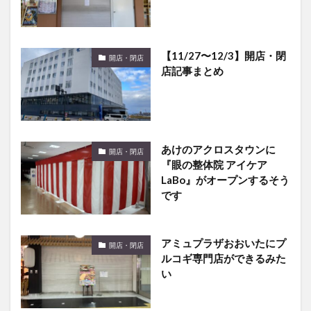
【11/27〜12/3】開店・閉
開店・閉店
店記事まとめ
あけのアクロスタウンに
開店・閉店
『眼の整体院 アイケア
LaBo』がオープンするそう
です
アミュプラザおおいたにプ
開店・閉店
ルコギ専門店ができるみた
い