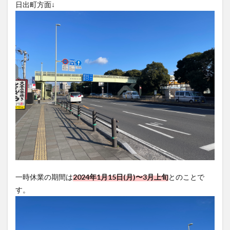
日出町方面↓
大分駅近く
大神ファーム
大谷翔平選手
姫島村
子ども教室
子ども服
子育て
宇佐市
居酒屋
屋台
平和市民公園能楽堂
庄内町カフェ
府内
投票
挾間町
新幹線
新店
日出
日出町
日田市
昆虫食
明豊
書店
期間限定
本
杵築市
津久見市
海開き
温泉
湧水
湯布院
滝
漢方
炭火焼き
焼き菓子
犬
玖珠郡
由布市
由布院
甲子園
石仏
磨崖仏
祝祭の広場
神社
祭り
秋
移転
竹田
竹田市
竹田市ディナー
紅葉
一時休業の期間は
2024年1月15日(月)〜3月上旬
とのことで
絵本
自動販売機
自転車
臼杵市
舞台
す。
芋
花
花火
茶碗蒸し
蕎麦
虹
衆議院選挙
複合公共施設
観光
観光スポット
話題
豊後大野
豊後大野市
豊後高田市