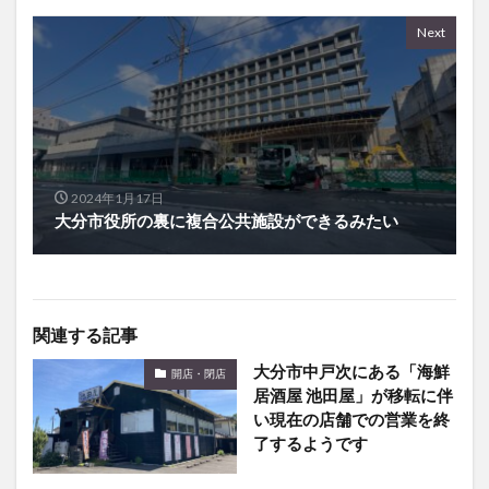
Next
2024年1月17日
大分市役所の裏に複合公共施設ができるみたい
関連する記事
大分市中戸次にある「海鮮
開店・閉店
居酒屋 池田屋」が移転に伴
い現在の店舗での営業を終
了するようです