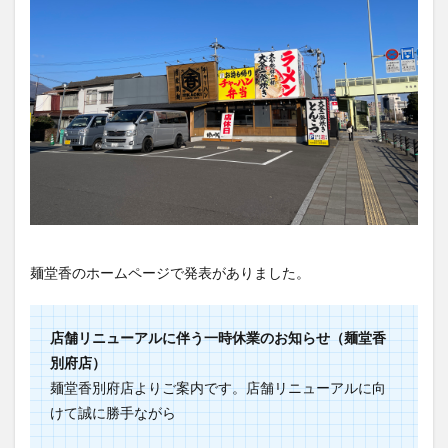
買い物
車
農業文化公園
道の駅
鉄道ジオラマ
閉店
閉院
開店
開店閉店
開店閉店まとめ
開院
韓国
韓国料理
音楽
飛行機
飲み物
高崎山
鰻
検索
麺堂香のホームページで発表がありました。
店舗リニューアルに伴う一時休業のお知らせ（麺堂香
別府店）
麺堂香別府店よりご案内です。店舗リニューアルに向
けて誠に勝手ながら