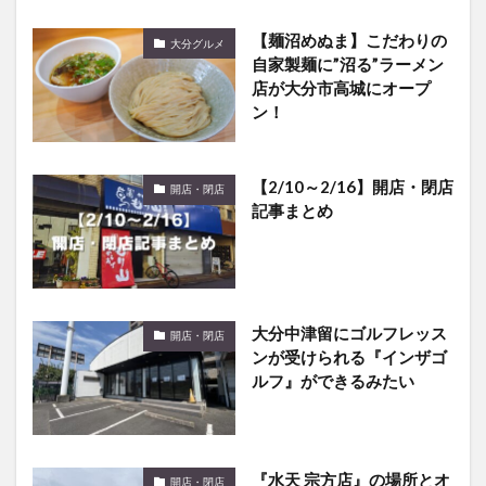
【麺沼めぬま】こだわりの
大分グルメ
自家製麺に”沼る”ラーメン
店が大分市高城にオープ
ン！
【2/10～2/16】開店・閉店
開店・閉店
記事まとめ
大分中津留にゴルフレッス
開店・閉店
ンが受けられる『インザゴ
ルフ』ができるみたい
『水天 宗方店』の場所とオ
開店・閉店