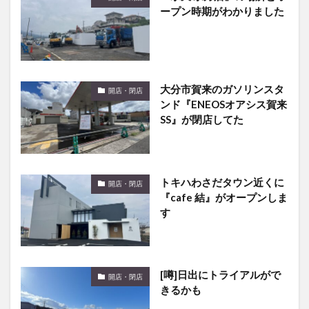
ープン時期がわかりました
大分市賀来のガソリンスタ
開店・閉店
ンド『ENEOSオアシス賀来
SS』が閉店してた
トキハわさだタウン近くに
開店・閉店
『cafe 結』がオープンしま
す
[噂]日出にトライアルがで
開店・閉店
きるかも