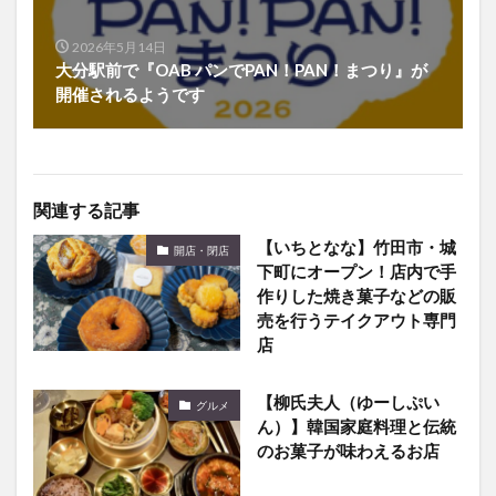
2026年5月14日
大分駅前で『OAB パンでPAN！PAN！まつり』が
開催されるようです
関連する記事
【いちとなな】竹田市・城
開店・閉店
下町にオープン！店内で手
作りした焼き菓子などの販
売を行うテイクアウト専門
店
【柳氏夫人（ゆーしぷい
グルメ
ん）】韓国家庭料理と伝統
のお菓子が味わえるお店