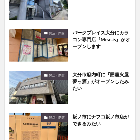
パークプレイス大分にカラ
開店・閉店
コン専門店『Measis』がオ
ープンします
大分市府内町に『囲座火屋
開店・閉店
夢っ酒』がオープンしたみ
たい
坂ノ市にナフコ坂ノ市店が
開店・閉店
できるみたい