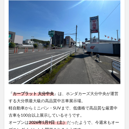
買い物
車
農業文化公園
道の駅
鉄道ジオラマ
閉店
閉院
開店
開店閉店
開店閉店まとめ
開院
韓国
韓国料理
音楽
飛行機
飲み物
高崎山
鰻
検索
『
カープラット 大分中央
』は、ホンダカーズ大分中央が運営
する大分県最大級の高品質中古車展示場。
軽自動車からミニバン・SUVまで、低価格で高品質な厳選中
古車を100台以上展示しているそうです。
オープンは
2026年5月9日（土）
だったようで、今週末もオー