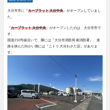
フルーツ
プレミアム商品券
プロレス
大分市市に『
カープラット 大分中央
』がオープンしていまし
ヘルシー
ペスカトーレ
ペット
た。
ホーバークラフト
ミヤマキリシマ
ラクテンチ
ラバーダック
ランチ
ラーメン
リニューアル
『
カープラット 大分中央
』がオープンしたのは、大分市市で
リンクスクエア
レトロ
レンタサイクル
す。
国道210号線沿いで、隣には『大分市消防局 南消防署』、道
中央町
中津市
中華料理
九重町
休業
路を挟んだ向かい側には『ニトリ 大分わさだ店』がありま
佐伯市
佐伯市ランチ
佐賀関
体験レポ
す。
保護猫
催事
公園
冬
初詣
別府
別府市
別府観光
古国府
古墳
古物
古着
台湾料理
和定食
和菓子
和食
国東市
地獄めぐり
城島高原パーク
壁画
夏祭り
外貨両替機
大分みなと祭り
大分グルメ
大分スイーツ
大分ランチ
大分三好ヴァイセアドラー
大分市
大分市美術館
大分県
大分県立美術館
大分空港
大分駅