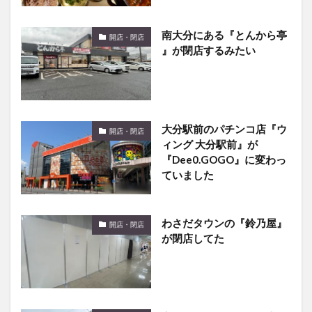
南大分にある『とんから亭
開店・閉店
』が閉店するみたい
大分駅前のパチンコ店『ウ
開店・閉店
ィング 大分駅前』が
『Dee0.GOGO』に変わっ
ていました
わさだタウンの『鈴乃屋』
開店・閉店
が閉店してた