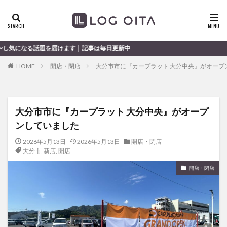
ランチ
開店
ディナー
花火
カテゴリー
す │ 記事は毎日更新中
HOME
開店・閉店
大分市市に『カープラット 大分中央』がオープ
タグ
chocozap
DE
GW
haiashin
haishi
大分市市に『カープラット 大分中央』がオープ
haishin
haisin
haisnin
hasihin
hasishin
ンしていました
hishin
hqaishin
JR
kaiten
line
OPA
Paypay
PR
TOKIPO
TOYOTA
2026年5月13日
2026年5月13日
開店・閉店
大分市
,
新店
,
開店
あじさい
いちご
うみたまご
おでかけ
開店・閉店
お土産
お弁当
かき氷
からあげ
くじゅう連山
ねとらぼ
ひまわり
ふるさと納税
まつり
まとめ
みかん
むし湯
わさだタウン
わったん