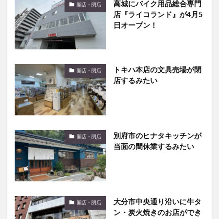
高城にバイク用品総合専門
開店・閉店
店『ライコランド』が4月5
日オープン！
トキハ本店の文具売場が閉
開店・閉店
店するみたい
別府市のヒナタキッチンが
開店・閉店
当面の間休業するみたい
大分市中央通り沿いに牛タ
開店・閉店
ン・炭火焼きのお店ができ