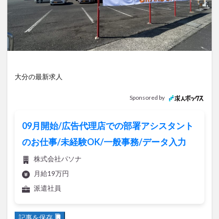
アイススケート
アウトドア
アサイーボウル
アフリカンサファリ
アミュプラザおおいた
アレンジレシピ
アートプラザ
イタリア料理
イベント
イルミネーション
インド料理
ウクライナ
オープン
カフェ
キャンプ
大分の最新求人
グルメ
コストコ
コスモス
コンビニ
コース料理
コーヒー
サイゼリヤ
サウナ
Sponsored by
ジェラート
ジゴロック
ジゴロック2025
ジャマイカ料理
ジャークチキン
スイーツ
09月開始/広告代理店での部署アシスタント
スタバ
セレクトショップ
ソフトクリーム
のお仕事/未経験OK/一般事務/データ入力
チキンカレー
テイクアウト
テレビ
株式会社パソナ
トキハ本店
ハロウィン
ハンバーガー
月給19万円
ハンバーグ
ハーモニーランド
パスタ
パフェ
派遣社員
パン
パーク
パークプレイス大分
ビアガーデン
ビール
ピザ
フェス
記事を保存