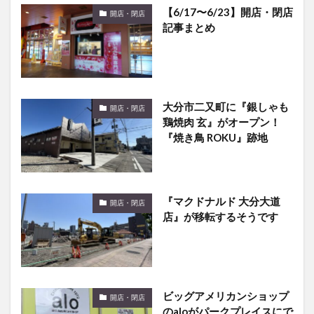
【6/17〜6/23】開店・閉店
開店・閉店
記事まとめ
大分市二又町に『銀しゃも
開店・閉店
鶏焼肉 玄』がオープン！
『焼き鳥 ROKU』跡地
『マクドナルド 大分大道
開店・閉店
店』が移転するそうです
ビッグアメリカンショップ
開店・閉店
のaloがパークプレイスにで