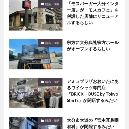
『モスバーガー大分インタ
開店・閉店
ー店』が「モスカフェ」を
併設した店舗にリニューア
ルするらしい
宗方に大分典礼宗方ホール
開店・閉店
がオープンするらしい
アミュプラザおおいたにあ
開店・閉店
るワイシャツ専門店
『BRICK HOUSE by Tokyo
Shirts』が閉店するみたい
大分市大道の『宮本耳鼻咽
開店・閉店
喉科』が閉院するみたい