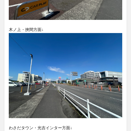
大分駅近く
大神ファーム
大谷翔平選手
姫島村
子ども教室
子ども服
子育て
宇佐市
居酒屋
屋台
平和市民公園能楽堂
木ノ上・挾間方面↓
庄内町カフェ
府内
投票
挾間町
新幹線
新店
日出
日出町
日田市
昆虫食
明豊
書店
期間限定
本
杵築市
津久見市
海開き
温泉
湧水
湯布院
滝
漢方
炭火焼き
焼き菓子
犬
玖珠郡
由布市
由布院
甲子園
石仏
磨崖仏
祝祭の広場
神社
祭り
秋
移転
竹田
竹田市
竹田市ディナー
紅葉
絵本
自動販売機
自転車
臼杵市
舞台
芋
花
花火
茶碗蒸し
蕎麦
虹
衆議院選挙
複合公共施設
観光
観光スポット
話題
豊後大野
豊後大野市
豊後高田市
わさだタウン・光吉インター方面↓