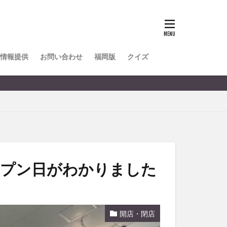
TOKIPO
かき氷
とめ
みかん
ル
情報提供
お問い合わせ
福岡版
クイズ
リア料理
キャンプ
ヤ
サウナ
スイーツ
レビ
タ
パフェ
フルーツ
ープン日がわかりました
フト
重町
休業
開店・閉店
初詣
別府