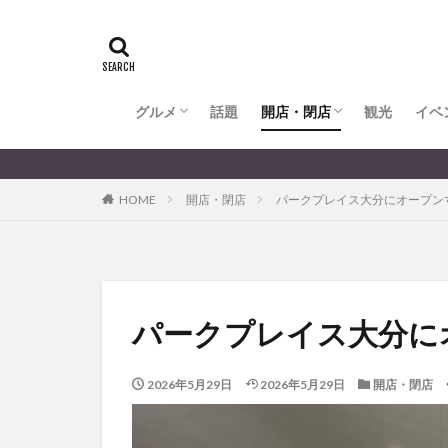
全てのグルメ
大分市ランチ
大分市ディナー
大分カフェ
大分スイーツ
別府市ランチ
別府カフェ
別府ディナー
竹田ランチ
日出町ランチ
開店・閉店
大分の開店・閉店まとめ
hasishin
his
TOYOTA
あ
からあげ
く
グルメ
話題
開店・閉店
むし湯
観光
イベ
わさ
アフリカンサファ
全てのグルメ
大分市ランチ
大分市ディナー
大分カフェ
大分スイーツ
別府市ランチ
別府カフェ
別府ディナー
竹田ランチ
日出町ランチ
開店・閉店
大分の開店・閉店まとめ
大分のすこ〜し
イベント
イ
HOME
開店・閉店
パークプレイス大分にオープン
グルメ
コス
ジェラート
スタバ
セレ
トキハ本店
パン
パーク
パークプレイス大分に
プレミアム商品券
ミヤマキリシマ
2026年5月29日
2026年5月29日
開店・閉店
リンクスクエア
佐伯市
佐伯