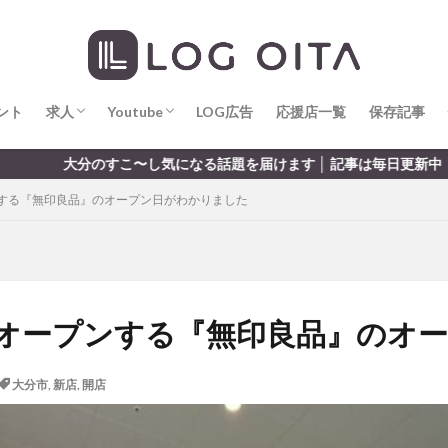
求人
LOG OITA求人のメリット
Youtube
LOG OITA YouTubeチャンネル
hin
hqaishin
JR
kaiten
line
OPA
Paypay
PR
じさい
いちご
うみたまご
おでかけ
お土産
お弁当
じゅう連山
ねとらぼ
ひまわり
ふるさと納税
まつり
ま
ント
だタウン
求人
わったん
Youtube
アイススケート
LOG広告
応援店一覧
アウトドア
保存記事
アサイーボウ
リ
アミュプラザおおいた
アレンジレシピ
アートプラザ
イタ
求人
LOG OITA求人のメリット
Youtube
LOG OITA YouTubeチャンネル
気になる話題を届けます │ 記事は毎日更新中
ルミネーション
インド料理
ウクライナ
オープン
カフェ
する『無印良品』のオープン日がわかりました
トコ
コスモス
コンビニ
コース料理
コーヒー
サイゼリ
ジゴロック
ジゴロック2025
ジャマイカ料理
ジャークチキン
クトショップ
ソフトクリーム
チキンカレー
テイクアウト
テ
ハロウィン
ハンバーガー
ハンバーグ
ハーモニーランド
パス
パークプレイス大分
ビアガーデン
ビール
ピザ
フェス
オープンする『無印良品』のオ
プロレス
ヘルシー
ペスカトーレ
ペット
ホーバークラ
ラクテンチ
ラバーダック
ランチ
ラーメン
リニューアル
大分市
,
新店
,
開店
レトロ
レンタサイクル
中央町
中津市
中華料理
九
市ランチ
佐賀関
体験レポ
保護猫
催事
公園
冬