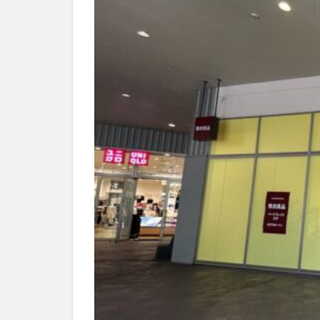
別府市
別府
国東市
地獄
大分グルメ
大分県
大分
姫島村
子ど
庄内町カフェ
明豊
書店
滝
漢方
磨崖仏
祝祭
絵本
自動販
衆議院選挙
買い物
車
開店閉店まとめ