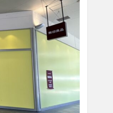
和菓子
和食
なと祭り
大分市美術館
大谷翔平選手
市民公園能楽堂
日田市
昆虫食
水
湯布院
子園
石仏
市ディナー
紅葉
し
蕎麦
虹
野市
豊後高田市
開店閉店
山
鰻