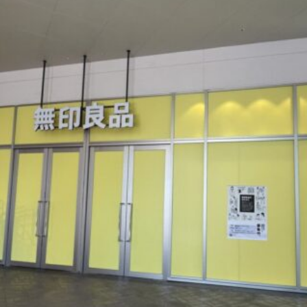
観光
古国府
古墳
古物
古着
台湾料理
和定食
めぐり
城島高原パーク
壁画
夏祭り
外貨両替機
大分み
大分スイーツ
大分ランチ
大分三好ヴァイセアドラー
大分市
県立美術館
大分空港
大分駅
大分駅近く
大神ファーム
も教室
子ども服
子育て
宇佐市
居酒屋
屋台
平和
府内
投票
挾間町
新幹線
新店
日出
日出町
期間限定
本
杵築市
津久見市
海開き
温泉
湧
炭火焼き
焼き菓子
犬
玖珠郡
由布市
由布院
甲
の広場
神社
祭り
秋
移転
竹田
竹田市
竹田
売機
自転車
臼杵市
舞台
芋
花
花火
茶碗蒸
複合公共施設
観光
観光スポット
話題
豊後大野
豊後大
農業文化公園
道の駅
鉄道ジオラマ
閉店
閉院
開店
開院
韓国
韓国料理
音楽
飛行機
飲み物
高崎
検索