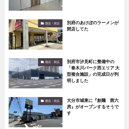
別府のあけぼのラーメンが
開店・閉店
閉店してた
別府市汐見町に整備中の
開店・閉店
「春木川パーク西エリア 大
型複合施設」の完成日が判
明しました
大分市城東に『創麺 茜六
開店・閉店
房』がオープンするそうで
す