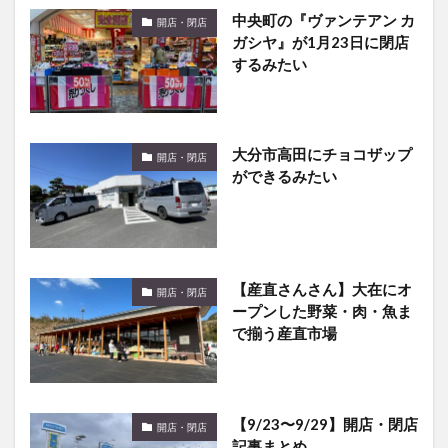
中央町の『ヴァンテアン カ
開店・閉店
ガシヤ』が1月23日に閉店
するみたい
大分市高田にチョコザップ
開店・閉店
ができるみたい
【産直さんさん】大在にオ
開店・閉店
ープンした野菜・肉・魚ま
で揃う産直市場
【9/23〜9/29】開店・閉店
開店・閉店
記事まとめ