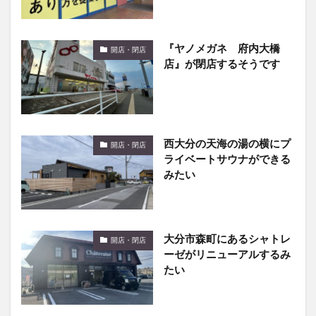
『ヤノメガネ 府内大橋
開店・閉店
店』が閉店するそうです
西大分の天海の湯の横にプ
開店・閉店
ライベートサウナができる
みたい
大分市森町にあるシャトレ
開店・閉店
ーゼがリニューアルするみ
たい