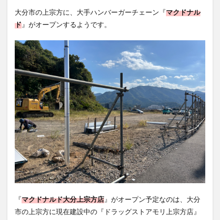
フルーツ
プレミアム商品券
プロレス
大分市の上宗方に、大手ハンバーガーチェーン『
マクドナル
ヘルシー
ペスカトーレ
ペット
ド
』がオープンするようです。
ホーバークラフト
ミヤマキリシマ
ラクテンチ
ラバーダック
ランチ
ラーメン
リニューアル
リンクスクエア
レトロ
レンタサイクル
中央町
中津市
中華料理
九重町
休業
佐伯市
佐伯市ランチ
佐賀関
体験レポ
保護猫
催事
公園
冬
初詣
別府
別府市
別府観光
古国府
古墳
古物
古着
台湾料理
和定食
和菓子
和食
国東市
地獄めぐり
城島高原パーク
壁画
夏祭り
外貨両替機
大分みなと祭り
大分グルメ
大分スイーツ
大分ランチ
大分三好ヴァイセアドラー
大分市
大分市美術館
『
マクドナルド大分上宗方店
』がオープン予定なのは、大分
市の上宗方に現在建設中の『ドラッグストアモリ上宗方店』
大分県
大分県立美術館
大分空港
大分駅