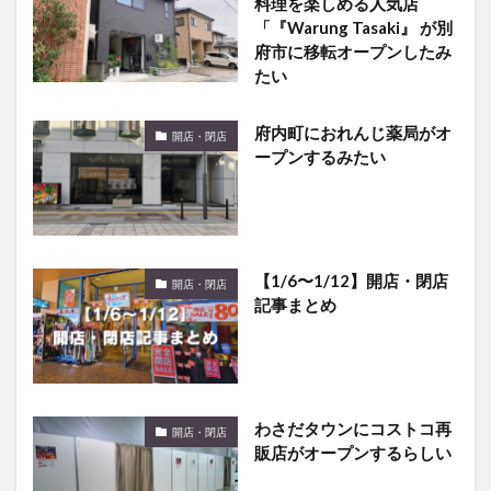
料理を楽しめる人気店
「『Warung Tasaki』 が別
府市に移転オープンしたみ
たい
府内町におれんじ薬局がオ
開店・閉店
ープンするみたい
【1/6〜1/12】開店・閉店
開店・閉店
記事まとめ
わさだタウンにコストコ再
開店・閉店
販店がオープンするらしい