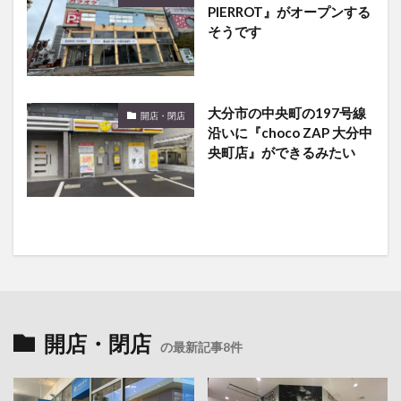
PIERROT』がオープンする
そうです
大分市の中央町の197号線
開店・閉店
沿いに『choco ZAP 大分中
央町店』ができるみたい
開店・閉店
の最新記事8件