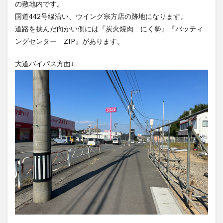
の敷地内です。
大分駅近く
大神ファーム
大谷翔平選手
国道442号線沿い、ウイング宗方店の跡地になります。
姫島村
子ども教室
子ども服
子育て
道路を挟んだ向かい側には『炭火焼肉 にく勢』『バッティ
宇佐市
居酒屋
屋台
平和市民公園能楽堂
ングセンター ZIP』があります。
庄内町カフェ
府内
投票
挾間町
新幹線
大道バイパス方面↓
新店
日出
日出町
日田市
昆虫食
明豊
書店
期間限定
本
杵築市
津久見市
海開き
温泉
湧水
湯布院
滝
漢方
炭火焼き
焼き菓子
犬
玖珠郡
由布市
由布院
甲子園
石仏
磨崖仏
祝祭の広場
神社
祭り
秋
移転
竹田
竹田市
竹田市ディナー
紅葉
絵本
自動販売機
自転車
臼杵市
舞台
芋
花
花火
茶碗蒸し
蕎麦
虹
衆議院選挙
複合公共施設
観光
観光スポット
話題
豊後大野
豊後大野市
豊後高田市