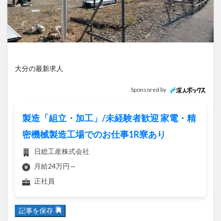
アイススケート
アウトドア
アサイーボウル
アフリカンサファリ
アミュプラザおおいた
アレンジレシピ
アートプラザ
イタリア料理
イベント
イルミネーション
インド料理
ウクライナ
オープン
カフェ
キャンプ
大分の最新求人
グルメ
コストコ
コスモス
コンビニ
Sponsored by
コース料理
コーヒー
サイゼリヤ
サウナ
ジェラート
ジゴロック
ジゴロック2025
製造「組立・加工」/未経験者歓迎 家電・精
ジャマイカ料理
ジャークチキン
スイーツ
密機械製造工場でのお仕事1R寮あり
スタバ
セレクトショップ
ソフトクリーム
日総工産株式会社
チキンカレー
テイクアウト
テレビ
月給24万円～
トキハ本店
ハロウィン
ハンバーガー
正社員
ハンバーグ
ハーモニーランド
パスタ
パフェ
パン
パーク
パークプレイス大分
記事を保存
ビアガーデン
ビール
ピザ
フェス