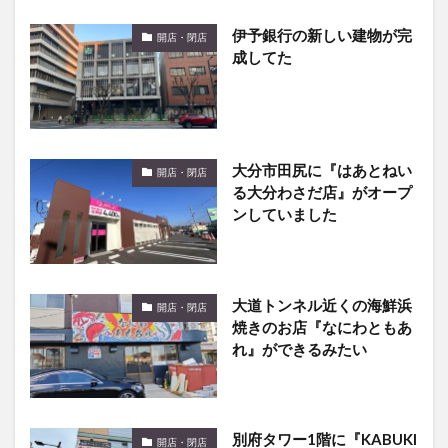
伊予銀行の新しい建物が完
開店・閉店
成してた
大分市田尻に『はあとねい
開店・閉店
る大分わさだ店』がオープ
ンしていました
大道トンネル近くの海鮮浜
開店・閉店
焼きのお店『なにわともあ
れ』ができるみたい
別府タワー1階に『KABUKI
開店・閉店