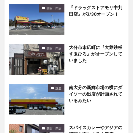
『ドラッグストアモリ中判
開店・閉店
田店』が3/30オープン！
大分市末広町に『大衆鉄板
開店・閉店
すゑひろ』がオープンして
いました
南大分の新鮮市場の横にダ
話題
イソーの出店が計画されて
いるみたい
スパイスカレーやアジアの
開店・閉店