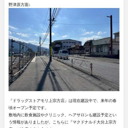
野津原方面↓
買い物
車
農業文化公園
道の駅
鉄道ジオラマ
閉店
閉院
開店
開店閉店
開店閉店まとめ
開院
韓国
韓国料理
音楽
飛行機
飲み物
高崎山
鰻
検索
『ドラッグストアモリ上宗方店』は現在建設中で、来年の春
頃オープン予定です。
敷地内に飲食施設やクリニック、ヘアサロンも建設予定とい
う情報がありましたが、こちらに『マクドナルド大分上宗方