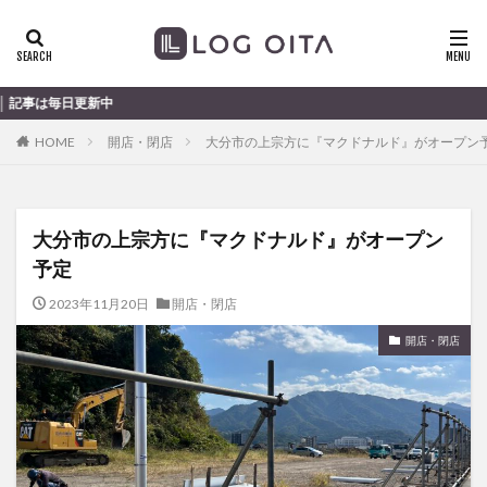
ランチ
開店
ディナー
花火
カテゴリー
大
HOME
開店・閉店
大分市の上宗方に『マクドナルド』がオープン
タグ
chocozap
DE
GW
haiashin
haishi
大分市の上宗方に『マクドナルド』がオープン
haishin
haisin
haisnin
hasihin
hasishin
予定
hishin
hqaishin
JR
kaiten
line
OPA
Paypay
PR
TOKIPO
TOYOTA
2023年11月20日
開店・閉店
あじさい
いちご
うみたまご
おでかけ
開店・閉店
お土産
お弁当
かき氷
からあげ
くじゅう連山
ねとらぼ
ひまわり
ふるさと納税
まつり
まとめ
みかん
むし湯
わさだタウン
わったん