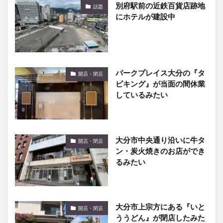
別府駅前の近鉄百貨店跡地
話題
にホテルが建設中
パークプレイス大分の『タ
開店・閉店
ピキング』が当面の間休業
しているみたい
大分市中央通り沿いに牛タ
開店・閉店
ン・炭火焼きのお店ができ
るみたい
大分市上宗方にある『いと
開店・閉店
ううどん』が閉店したみた