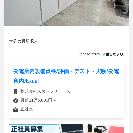
アイススケート
アウトドア
アサイーボウル
アフリカンサファリ
アミュプラザおおいた
アレンジレシピ
アートプラザ
イタリア料理
イベント
イルミネーション
インド料理
ウクライナ
オープン
カフェ
キャンプ
大分の最新求人
グルメ
コストコ
コスモス
コンビニ
Sponsored by
コース料理
コーヒー
サイゼリヤ
サウナ
ジェラート
ジゴロック
ジゴロック2025
発電所内設備点検/評価・テスト・実験/発電
ジャマイカ料理
ジャークチキン
スイーツ
所内/Excel
スタバ
セレクトショップ
ソフトクリーム
株式会社スタッフサービス
チキンカレー
テイクアウト
テレビ
月給21万5,000円～
トキハ本店
ハロウィン
ハンバーガー
正社員
ハンバーグ
ハーモニーランド
パスタ
パフェ
パン
パーク
パークプレイス大分
ビアガーデン
ビール
ピザ
フェス