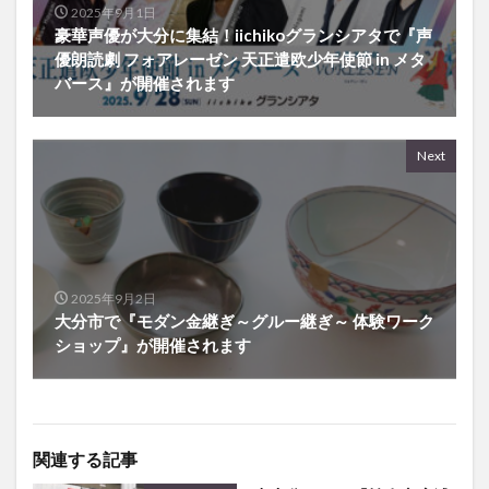
2025年9月1日
豪華声優が大分に集結！iichikoグランシアタで『声
優朗読劇 フォアレーゼン 天正遣欧少年使節 in メタ
バース』が開催されます
Next
2025年9月2日
大分市で『モダン金継ぎ～グルー継ぎ～ 体験ワーク
ショップ』が開催されます
関連する記事