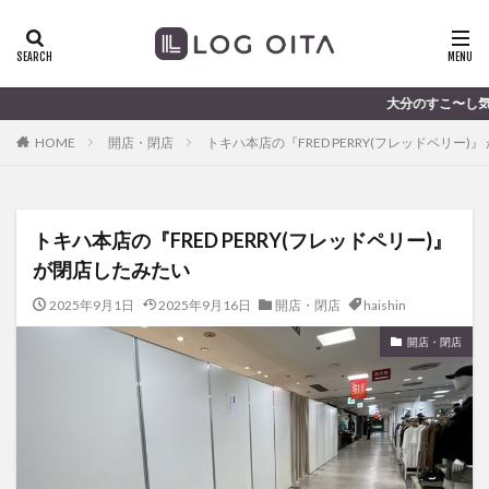
ランチ
開店
ディナー
花火
カテゴリー
大分のすこ〜し気になる話題を届けま
HOME
開店・閉店
トキハ本店の『FRED PERRY(フレッドペリー)
タグ
chocozap
DE
GW
haiashin
haishi
トキハ本店の『FRED PERRY(フレッドペリー)』
haishin
haisin
haisnin
hasihin
hasishin
が閉店したみたい
hishin
hqaishin
JR
kaiten
line
OPA
Paypay
PR
TOKIPO
TOYOTA
2025年9月1日
2025年9月16日
開店・閉店
haishin
あじさい
いちご
うみたまご
おでかけ
開店・閉店
お土産
お弁当
かき氷
からあげ
くじゅう連山
ねとらぼ
ひまわり
ふるさと納税
まつり
まとめ
みかん
むし湯
わさだタウン
わったん