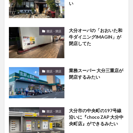
い
大分オーパの「おおいた和
開店・閉店
牛ダイニングIMAGIN」が
閉店してた
業務スーパー 大分三重店が
開店・閉店
閉店するみたい
大分市の中央町の197号線
開店・閉店
沿いに『choco ZAP 大分中
央町店』ができるみたい