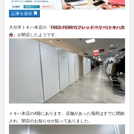
フルーツ
プレミアム商品券
プロレス
ヘルシー
ペスカトーレ
ペット
記事を保存
ホーバークラフト
ミヤマキリシマ
ラクテンチ
大分市トキハ本店の『
FRED PERRY(フレッドペリー)トキハ大
ラバーダック
ランチ
ラーメン
リニューアル
分
』が閉店したようです。
リンクスクエア
レトロ
レンタサイクル
中央町
中津市
中華料理
九重町
休業
佐伯市
佐伯市ランチ
佐賀関
体験レポ
保護猫
催事
公園
冬
初詣
別府
別府市
別府観光
古国府
古墳
古物
古着
台湾料理
和定食
和菓子
和食
国東市
地獄めぐり
城島高原パーク
壁画
夏祭り
外貨両替機
大分みなと祭り
大分グルメ
大分スイーツ
大分ランチ
トキハ本店の4階にあります。店舗があった場所はすでに閉鎖
大分三好ヴァイセアドラー
大分市
大分市美術館
され、閉店のお知らせが貼ってありました。
大分県
大分県立美術館
大分空港
大分駅