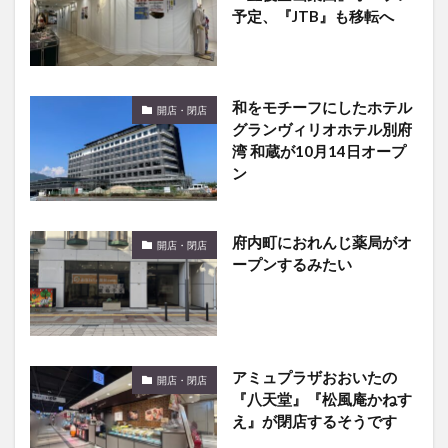
予定、『JTB』も移転へ
和をモチーフにしたホテル
開店・閉店
グランヴィリオホテル別府
湾 和蔵が10月14日オープ
ン
府内町におれんじ薬局がオ
開店・閉店
ープンするみたい
アミュプラザおおいたの
開店・閉店
『八天堂』『松風庵かねす
え』が閉店するそうです