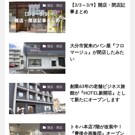
【3/3～3/9】開店・閉店記
開店・閉店
事まとめ
大分市賀来のパン屋『フロ
開店・閉店
マージュ』が閉店したみた
い
創業63年の老舗ビジネス旅
開店・閉店
館が『HOTEL新開荘』とし
て新たにオープンします
トキハ本店7階が改装中！
開店・閉店
『豊後企画集団』オープン