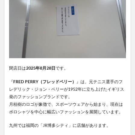
大分駅近く
大神ファーム
大谷翔平選手
姫島村
子ども教室
子ども服
子育て
宇佐市
居酒屋
屋台
平和市民公園能楽堂
庄内町カフェ
府内
投票
挾間町
新幹線
新店
日出
日出町
日田市
昆虫食
明豊
書店
期間限定
本
杵築市
津久見市
海開き
温泉
湧水
湯布院
閉店日は
2025年8月28日
です。
滝
漢方
炭火焼き
焼き菓子
犬
玖珠郡
由布市
由布院
甲子園
石仏
『
FRED PERRY（フレッドペリー）
』は、元テニス選手のフ
磨崖仏
祝祭の広場
神社
祭り
秋
レデリック・ジョン・ペリーが1952年に立ち上げたイギリス
移転
竹田
竹田市
竹田市ディナー
紅葉
発のファッションブランドです。
月桂樹のロゴが象徴で、スポーツウェアから始まり、現在は
絵本
自動販売機
自転車
臼杵市
舞台
ポロシャツを中心に幅広いファッションを展開しています。
芋
花
花火
茶碗蒸し
蕎麦
虹
衆議院選挙
複合公共施設
観光
観光スポット
九州では福岡の「JR博多シティ」に店舗があります。
話題
豊後大野
豊後大野市
豊後高田市