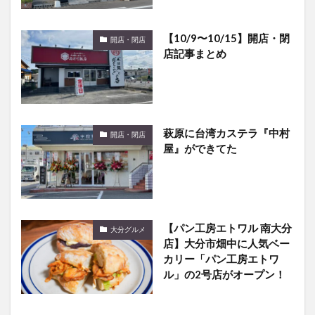
【10/9〜10/15】開店・閉
開店・閉店
店記事まとめ
萩原に台湾カステラ『中村
開店・閉店
屋』ができてた
【パン工房エトワル 南大分
大分グルメ
店】大分市畑中に人気ベー
カリー「パン工房エトワ
ル」の2号店がオープン！