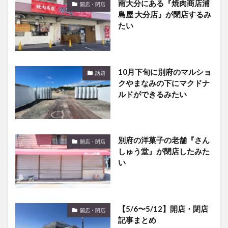
南大分にある『焼肉商店浦
開店・閉店
島屋 大分店』が閉店するみ
たい
10月下旬に別府のマルショ
話題
クやまなみの下にマクドナ
ルドができるみたい
別府の洋菓子の老舗『さん
開店・閉店
しゅう堂』が閉店したみた
い
【5/6〜5/12】開店・閉店
開店・閉店
記事まとめ