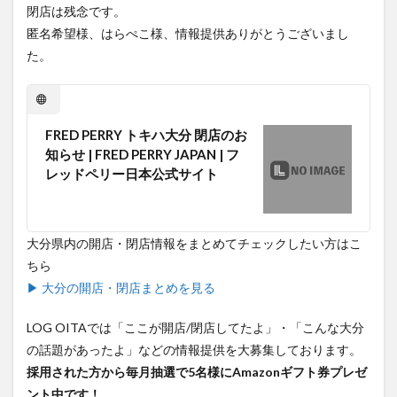
閉店は残念です。
買い物
車
農業文化公園
道の駅
匿名希望様、はらぺこ様、情報提供ありがとうございまし
鉄道ジオラマ
閉店
閉院
開店
開店閉店
た。
開店閉店まとめ
開院
韓国
韓国料理
音楽
飛行機
飲み物
高崎山
鰻
FRED PERRY トキハ大分 閉店のお
検索
知らせ | FRED PERRY JAPAN | フ
レッドペリー日本公式サイト
大分県内の開店・閉店情報をまとめてチェックしたい方はこ
ちら
▶ 大分の開店・閉店まとめを見る
LOG OITAでは「ここが開店/閉店してたよ」・「こんな大分
の話題があったよ」などの情報提供を大募集しております。
採用された方から毎月抽選で5名様にAmazonギフト券プレゼ
ント中です！