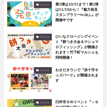
は11/10から！『魅力発見
スタンプラリーin ゆふ』が
開催中です
ひいなクロージングイベン
イベント
ト『餅つき大会＆マシュマ
ロフィッシング』が開催さ
れます！竹下町マルシェも
同時開催！
わさだタウンで『赤十字キ
イベント
ッズパーク』が開催されま
す
臼杵市ＧＷイベント『～Ｇ
イベント
Ｗは臼杵に行こう！～』