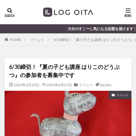
ランチ
開店
ディナー
花火
カテゴリー
大分のすこ〜し気になる話題を届けます │ 記事は毎日更新
HOME
イベント
6/30締切！『夏の子ども講座 はりこのどうぶつ
タグ
chocozap
DE
GW
haiashin
haishi
6/30締切！『夏の子ども講座 はりこのどうぶ
haishin
haisin
haisnin
hasihin
hasishin
つ』の参加者を募集中です
hishin
hqaishin
JR
kaiten
line
OPA
Paypay
PR
TOKIPO
TOYOTA
2025年6月29日
2025年6月27日
イベント
haishin
あじさい
いちご
うみたまご
おでかけ
イベント
お土産
お弁当
かき氷
からあげ
くじゅう連山
ねとらぼ
ひまわり
ふるさと納税
まつり
まとめ
みかん
むし湯
わさだタウン
わったん