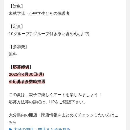
未就学児・小中学生とその保護者
大分駅近く
大神ファーム
大谷翔平選手
姫島村
子ども教室
子ども服
子育て
【定員】
宇佐市
居酒屋
屋台
平和市民公園能楽堂
10グループ(1グループ付き添い含め6人まで)
庄内町カフェ
府内
投票
挾間町
新幹線
【参加費】
新店
日出
日出町
日田市
昆虫食
無料
明豊
書店
期間限定
本
杵築市
津久見市
海開き
温泉
湧水
湯布院
【
応募締切
】
2025年6月30日(月)
滝
漢方
炭火焼き
焼き菓子
犬
※応募者多数時抽選
玖珠郡
由布市
由布院
甲子園
石仏
磨崖仏
祝祭の広場
神社
祭り
秋
この夏は、親子で楽しくアートを楽しみましょう！
移転
竹田
竹田市
竹田市ディナー
紅葉
応募方法等の詳細は、HPをご確認下さい。
絵本
自動販売機
自転車
臼杵市
舞台
大分県内の開店・閉店情報をまとめてチェックしたい方はこ
芋
花
花火
茶碗蒸し
蕎麦
虹
ちら
衆議院選挙
複合公共施設
観光
観光スポット
▶ 大分の開店・閉店まとめを見る
話題
豊後大野
豊後大野市
豊後高田市