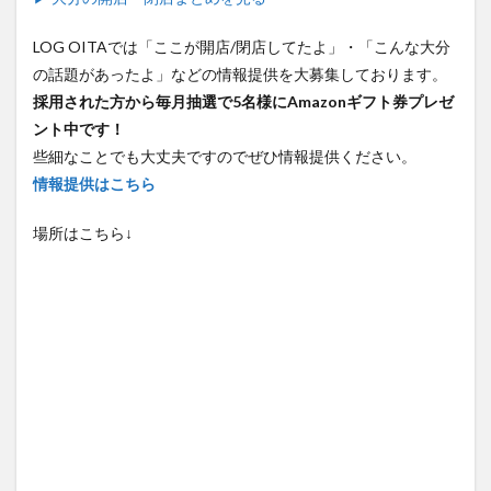
LOG OITAでは「ここが開店/閉店してたよ」・「こんな大分
買い物
車
農業文化公園
道の駅
の話題があったよ」などの情報提供を大募集しております。
鉄道ジオラマ
閉店
閉院
開店
開店閉店
採用された方から毎月抽選で5名様にAmazonギフト券プレゼ
開店閉店まとめ
開院
韓国
韓国料理
ント中です！
音楽
飛行機
飲み物
高崎山
鰻
些細なことでも大丈夫ですのでぜひ情報提供ください。
情報提供はこちら
検索
場所はこちら↓