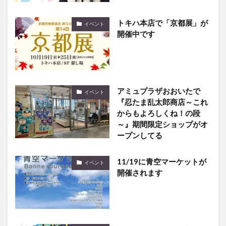
トキハ本店で「京都展」が
イベント
開催中です
アミュプラザおおいたで
イベント
『忍たま乱太郎商店～これ
からもよろしくね！の段
～』期間限定ショップがオ
ープンしてる
11/19に青空マーケットが
イベント
開催されます
11/23に「大分県警察ふれ
イベント
あいポリスフェスタ2023」