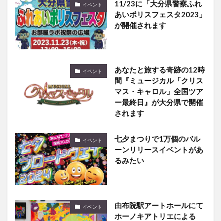
が開催されます
あなたと旅する奇跡の12時
イベント
間『ミュージカル「クリス
マス・キャロル」全国ツア
ー最終日』が大分県で開催
されます
七夕まつりで1万個のバル
イベント
ーンリリースイベントがあ
るみたい
由布院駅アートホールにて
イベント
ホーノキアトリエによる
｢猫遊湯 ねこゆうゆ｣展が開
催中