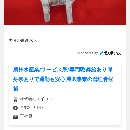
アイススケート
アウトドア
アサイーボウル
アフリカンサファリ
アミュプラザおおいた
アレンジレシピ
アートプラザ
イタリア料理
イベント
イルミネーション
インド料理
ウクライナ
オープン
カフェ
キャンプ
大分の最新求人
グルメ
コストコ
コスモス
コンビニ
Sponsored by
コース料理
コーヒー
サイゼリヤ
サウナ
ジェラート
ジゴロック
ジゴロック2025
農林水産業/サービス系/専門職 昇給あり 単
ジャマイカ料理
ジャークチキン
スイーツ
身寮ありで通勤も安心 農園事業の管理者候
スタバ
セレクトショップ
ソフトクリーム
補
チキンカレー
テイクアウト
テレビ
株式会社エイコス
トキハ本店
ハロウィン
ハンバーガー
月給25万円～
ハンバーグ
ハーモニーランド
パスタ
パフェ
正社員
パン
パーク
パークプレイス大分
ビアガーデン
ビール
ピザ
フェス