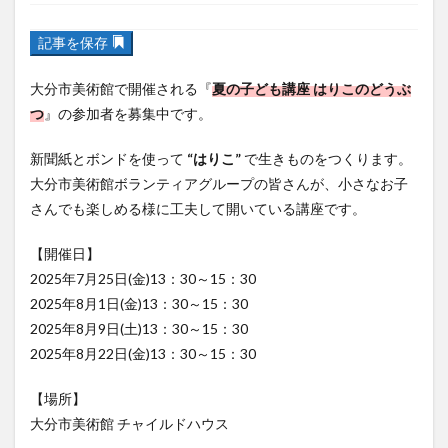
記事を保存
フルーツ
プレミアム商品券
プロレス
ヘルシー
ペスカトーレ
ペット
大分市美術館で開催される『
夏の子ども講座 はりこのどうぶ
ホーバークラフト
ミヤマキリシマ
ラクテンチ
つ
』の参加者を募集中です。
ラバーダック
ランチ
ラーメン
リニューアル
新聞紙とボンドを使って
“はりこ”
で生きものをつくります。
リンクスクエア
レトロ
レンタサイクル
大分市美術館ボランティアグループの皆さんが、小さなお子
中央町
中津市
中華料理
九重町
休業
さんでも楽しめる様に工夫して開いている講座です。
佐伯市
佐伯市ランチ
佐賀関
体験レポ
【開催日】
保護猫
催事
公園
冬
初詣
別府
2025年7月25日(金)13：30～15：30
別府市
別府観光
古国府
古墳
古物
2025年8月1日(金)13：30～15：30
古着
台湾料理
和定食
和菓子
和食
2025年8月9日(土)13：30～15：30
国東市
地獄めぐり
城島高原パーク
壁画
2025年8月22日(金)13：30～15：30
夏祭り
外貨両替機
大分みなと祭り
【場所】
大分グルメ
大分スイーツ
大分ランチ
大分市美術館 チャイルドハウス
大分三好ヴァイセアドラー
大分市
大分市美術館
大分県
大分県立美術館
大分空港
大分駅
【対象】