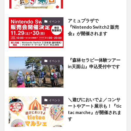
アミュプラザで
イベント
『Nintendo Switch2 販売
会』が開催されます
『森林セラピー体験ツアー
イベント
in天面山』申込受付中です
＼遊びにおいでよ／コンサ
イベント
ートやアート展示も！『tic
tac marche』が開催されま
す
1日限定『宇佐神宮無料ガ
イベント