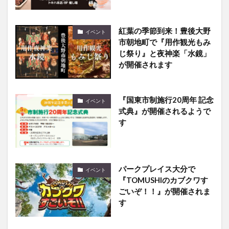
紅葉の季節到来！豊後大野
イベント
市朝地町で『用作観光もみ
じ祭り』と夜神楽「水鏡」
が開催されます
『国東市制施行20周年 記念
イベント
式典』が開催されるようで
す
パークプレイス大分で
イベント
『TOMUSHIのカブクワす
ごいぞ！！』が開催されま
す
第1弾は10/31まで！第2弾
イベント