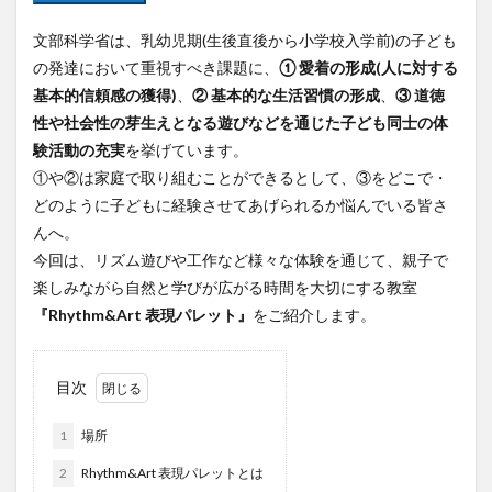
フルーツ
プレミアム商品券
プロレス
文部科学省は、乳幼児期(生後直後から小学校入学前)の子ども
ヘルシー
ペスカトーレ
ペット
の発達において重視すべき課題に、
① 愛着の形成(人に対する
ホーバークラフト
ミヤマキリシマ
ラクテンチ
基本的信頼感の獲得)
、
② 基本的な生活習慣の形成
、
③ 道徳
ラバーダック
ランチ
ラーメン
リニューアル
性や社会性の芽生えとなる遊びなどを通じた子ども同士の体
リンクスクエア
レトロ
レンタサイクル
験活動の充実
を挙げています。
①や②は家庭で取り組むことができるとして、③をどこで・
中央町
中津市
中華料理
九重町
休業
どのように子どもに経験させてあげられるか悩んでいる皆さ
佐伯市
佐伯市ランチ
佐賀関
体験レポ
んへ。
保護猫
催事
公園
冬
初詣
別府
今回は、リズム遊びや工作など様々な体験を通じて、親子で
別府市
別府観光
古国府
古墳
古物
楽しみながら自然と学びが広がる時間を大切にする教室
古着
台湾料理
和定食
和菓子
和食
『Rhythm&Art 表現パレット』
をご紹介します。
国東市
地獄めぐり
城島高原パーク
壁画
夏祭り
外貨両替機
大分みなと祭り
目次
大分グルメ
大分スイーツ
大分ランチ
1
場所
大分三好ヴァイセアドラー
大分市
大分市美術館
2
Rhythm&Art 表現パレットとは
大分県
大分県立美術館
大分空港
大分駅