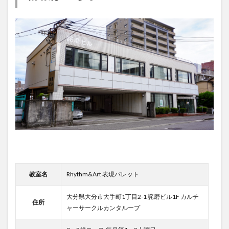
教室名
Rhythm&Art 表現パレット
大分県大分市大手町1丁目2-1 詫磨ビル1F カルチ
住所
ャーサークルカンタループ