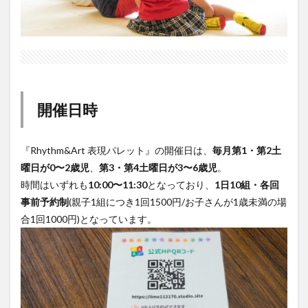
開催日時
『Rhythm&Art 表現パレット』の開催日は、
毎月第1・第2土
曜日が0〜2歳児
、
第3・第4土曜日が3〜6歳児
。
時間はいずれも
10:00〜11:30
となっており、
1日10組・各回
事前予約制
(親子1組につき1回1500円/お子さんが1歳未満の場
合1回1000円)となっています。