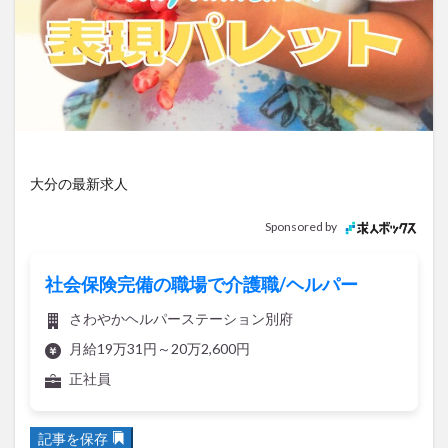
アイススケート
アウトドア
アサイーボウル
アフリカンサファリ
アミュプラザおおいた
アレンジレシピ
アートプラザ
イタリア料理
イベント
イルミネーション
インド料理
ウクライナ
オープン
カフェ
キャンプ
グルメ
コストコ
コスモス
コンビニ
大分の最新求人
コース料理
コーヒー
サイゼリヤ
サウナ
ジェラート
ジゴロック
ジゴロック2025
Sponsored by
ジャマイカ料理
ジャークチキン
スイーツ
スタバ
セレクトショップ
ソフトクリーム
社会保険完備の職場で介護職/ヘルパー
チキンカレー
テイクアウト
テレビ
さわやかヘルパーステーション別府
トキハ本店
ハロウィン
ハンバーガー
月給19万31円～20万2,600円
ハンバーグ
ハーモニーランド
パスタ
パフェ
正社員
パン
パーク
パークプレイス大分
ビアガーデン
ビール
ピザ
フェス
記事を保存