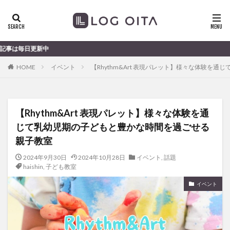
ランチ
開店
ディナー
花火
カテゴリー
大分のすこ〜し気になる話
HOME
イベント
【Rhythm&Art 表現パレット】様々な体験を
タグ
chocozap
DE
GW
haiashin
haishi
【Rhythm&Art 表現パレット】様々な体験を通
haishin
haisin
haisnin
hasihin
hasishin
じて乳幼児期の子どもと豊かな時間を過ごせる
hishin
hqaishin
JR
kaiten
line
親子教室
OPA
Paypay
PR
TOKIPO
TOYOTA
2024年9月30日
2024年10月28日
イベント
,
話題
あじさい
いちご
うみたまご
おでかけ
haishin
,
子ども教室
お土産
お弁当
かき氷
からあげ
イベント
くじゅう連山
ねとらぼ
ひまわり
ふるさと納税
まつり
まとめ
みかん
むし湯
わさだタウン
わったん