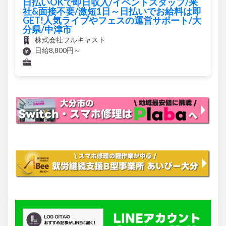
日払いOKで即日収入/イベントスタッフ/来
社&面接不要/激短1日～日払いでお給料は即
GET!人気ライブやフェスの運営サポート/大
分県/中津市
株式会社フルキャスト
日給8,800円～