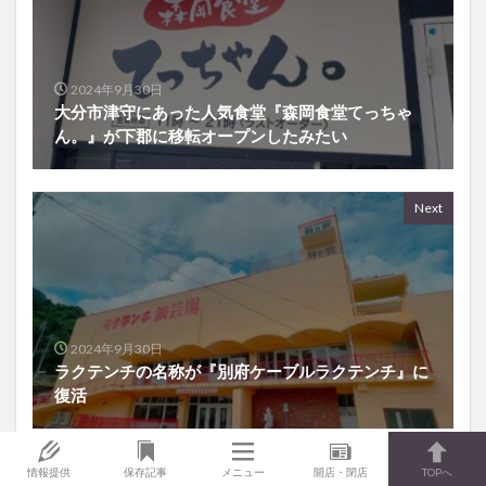
2024年9月30日
大分市津守にあった人気食堂『森岡食堂てっちゃ
ん。』が下郡に移転オープンしたみたい
Next
2024年9月30日
ラクテンチの名称が『別府ケーブルラクテンチ』に
復活
情報提供
保存記事
メニュー
開店・閉店
TOPへ