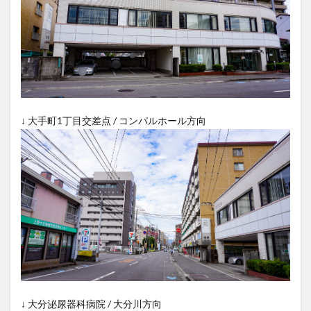
買い物
車
農業文化公園
道の駅
鉄道ジオラマ
閉店
閉院
開店
開店閉店
開店閉店まとめ
開院
韓国
韓国料理
音楽
飛行機
飲み物
高崎山
鰻
検索
↓ 大手町1丁目交差点 / コンパルホール方向
↓ 大分泌尿器科病院 / 大分川方向