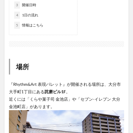
大分駅近く
大神ファーム
大谷翔平選手
3
開催日時
姫島村
子ども教室
子ども服
子育て
4
1日の流れ
宇佐市
居酒屋
屋台
平和市民公園能楽堂
5
情報はこちら
庄内町カフェ
府内
投票
挾間町
新幹線
新店
日出
日出町
日田市
昆虫食
明豊
書店
期間限定
本
杵築市
津久見市
海開き
温泉
湧水
湯布院
場所
滝
漢方
炭火焼き
焼き菓子
犬
玖珠郡
由布市
由布院
甲子園
石仏
『Rhythm&Art 表現パレット』が開催される場所は、大分市
磨崖仏
祝祭の広場
神社
祭り
秋
大手町1丁目にある
詫磨ビル1F
。
移転
竹田
竹田市
竹田市ディナー
紅葉
近くには「くらや菓子司 金池店」や「セブン-イレブン 大分
絵本
自動販売機
自転車
臼杵市
舞台
金池町店」があります。
芋
花
花火
茶碗蒸し
蕎麦
虹
衆議院選挙
複合公共施設
観光
観光スポット
話題
豊後大野
豊後大野市
豊後高田市