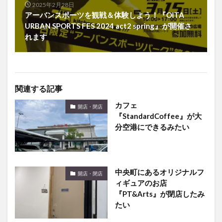
2025年2月28日
アーバンスポーツを観戦＆体験しよう！『OITA
URBAN SPORTS FES 2024 act2 spring』が開催さ
れます
関連する記事
カフェ
開店・閉店
『StandardCoffee』が大
分空港にできるみたい
中央町にあるオリジナルフ
開店・閉店
ィギュアのお店
『PT&Arts』が閉店したみ
たい