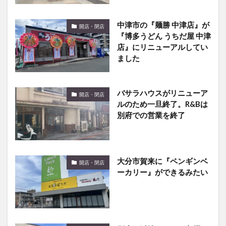
中津市の『麺勝 中津店』が
開店・閉店
『博多うどん うちだ屋 中津
店』にリニューアルしてい
ました
バサラハウスがリニューア
開店・閉店
ルのため一旦終了。R&Bは
別府での営業を終了
大分市賀来に『ペンギンベ
開店・閉店
ーカリー』ができるみたい
別府・浜脇モールに辛麺の