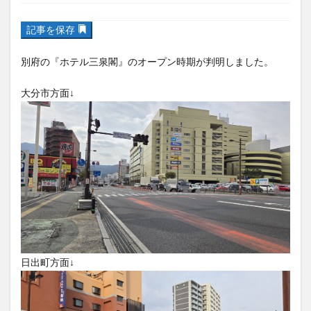
フルーツ
プレミアム商品券
プロレス
記事を保存
ヘルシー
ペスカトーレ
ペット
ホーバークラフト
ミヤマキリシマ
ラクテンチ
別府の『ホテル三泉閣』のオープン時期が判明しました。
ラバーダック
ランチ
ラーメン
リニューアル
リンクスクエア
レトロ
レンタサイクル
大分市方面↓
中央町
中津市
中華料理
九重町
休業
佐伯市
佐伯市ランチ
佐賀関
体験レポ
保護猫
催事
公園
冬
初詣
別府
別府市
別府観光
古国府
古墳
古物
古着
台湾料理
和定食
和菓子
和食
国東市
地獄めぐり
城島高原パーク
壁画
夏祭り
外貨両替機
大分みなと祭り
大分グルメ
大分スイーツ
大分ランチ
日出町方面↓
大分三好ヴァイセアドラー
大分市
大分市美術館
大分県
大分県立美術館
大分空港
大分駅