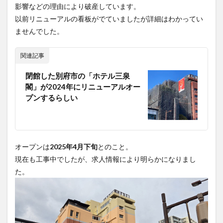
影響などの理由により破産しています。
買い物
車
農業文化公園
道の駅
以前リニューアルの看板がでていましたが詳細はわかってい
鉄道ジオラマ
閉店
閉院
開店
開店閉店
ませんでした。
開店閉店まとめ
開院
韓国
韓国料理
音楽
飛行機
飲み物
高崎山
鰻
関連記事
閉館した別府市の「ホテル三泉
検索
閣」が2024年にリニューアルオー
プンするらしい
オープンは
2025年4月下旬
とのこと。
現在も工事中でしたが、求人情報により明らかになりまし
た。