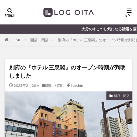
ランチ
開店
ディナー
花火
カテゴリー
大分のすこ〜し気になる話題を届けます │ 記事は毎日更
HOME
開店・閉店
別府の『ホテル 三泉閣』のオープン時期が判明
タグ
chocozap
DE
GW
haiashin
haishi
別府の『ホテル 三泉閣』のオープン時期が判明
haishin
haisin
haisnin
hasihin
hasishin
しました
hishin
hqaishin
JR
kaiten
line
OPA
Paypay
PR
TOKIPO
TOYOTA
2025年2月28日
開店・閉店
haishin
あじさい
いちご
うみたまご
おでかけ
開店・閉店
お土産
お弁当
かき氷
からあげ
くじゅう連山
ねとらぼ
ひまわり
ふるさと納税
まつり
まとめ
みかん
むし湯
わさだタウン
わったん