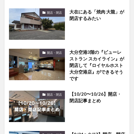
大在にある「焼肉 大龍」が
開店・閉店
閉店するみたい
大分空港3階の『ビューレ
開店・閉店
ストラン スカイライン』が
閉店して『ロイヤルホスト
大分空港店』ができるそう
です
【10/20〜10/26】開店・
開店・閉店
閉店記事まとめ
【8/21〜8/27】開店・閉店
開店・閉店