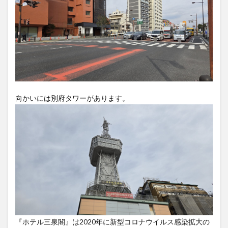
大分駅近く
大神ファーム
大谷翔平選手
姫島村
子ども教室
子ども服
子育て
宇佐市
居酒屋
屋台
平和市民公園能楽堂
庄内町カフェ
府内
投票
挾間町
新幹線
新店
日出
日出町
日田市
昆虫食
明豊
書店
期間限定
本
杵築市
向かいには別府タワーがあります。
津久見市
海開き
温泉
湧水
湯布院
滝
漢方
炭火焼き
焼き菓子
犬
玖珠郡
由布市
由布院
甲子園
石仏
磨崖仏
祝祭の広場
神社
祭り
秋
移転
竹田
竹田市
竹田市ディナー
紅葉
絵本
自動販売機
自転車
臼杵市
舞台
芋
花
花火
茶碗蒸し
蕎麦
虹
衆議院選挙
複合公共施設
観光
観光スポット
話題
豊後大野
豊後大野市
豊後高田市
『ホテル三泉閣』は2020年に新型コロナウイルス感染拡大の