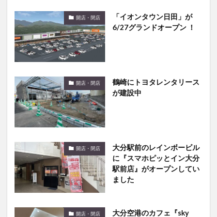
「イオンタウン日田」が
開店・閉店
6/27グランドオープン ！
鶴崎にトヨタレンタリース
開店・閉店
が建設中
大分駅前のレインボービル
開店・閉店
に『スマホピッとイン大分
駅前店』がオープンしてい
ました
大分空港のカフェ『sky
開店・閉店