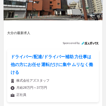
アイススケート
アウトドア
アサイーボウル
アフリカンサファリ
アミュプラザおおいた
アレンジレシピ
アートプラザ
イタリア料理
イベント
イルミネーション
インド料理
ウクライナ
オープン
カフェ
キャンプ
大分の最新求人
グルメ
コストコ
コスモス
コンビニ
Sponsored by
コース料理
コーヒー
サイゼリヤ
サウナ
ジェラート
ジゴロック
ジゴロック2025
ドライバー/配達/ドライバー補助 力仕事は
ジャマイカ料理
ジャークチキン
スイーツ
他の方にお任せ 運転だけに集中 ムリなく働
スタバ
セレクトショップ
ソフトクリーム
ける
チキンカレー
テイクアウト
テレビ
株式会社アズスタッフ
トキハ本店
ハロウィン
ハンバーガー
月給28万円～37万円
ハンバーグ
ハーモニーランド
パスタ
パフェ
正社員
パン
パーク
パークプレイス大分
ビアガーデン
ビール
ピザ
フェス