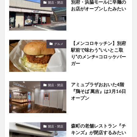
開店・閉店
お店がオープンしたみたい
【メンコロキッチン】別府
グルメ
駅前で味わう“いいとこ取
り”のメンチ×コロッケバー
ガー
アミュプラザおおいた4階
開店・閉店
『鶏そば 萬吉』は3月16日
オープン
森町の老舗レストラン『チ
開店・閉店
キンズ』が閉店するみたい