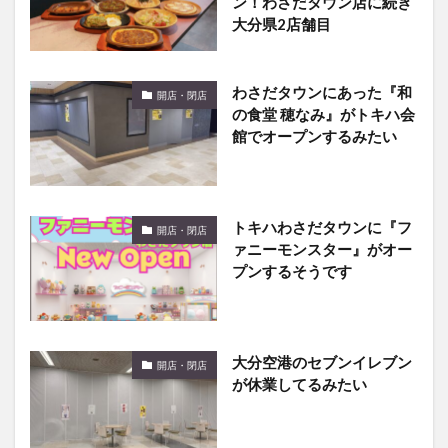
大分県2店舗目
わさだタウンにあった『和
開店・閉店
の食堂 穂なみ』がトキハ会
館でオープンするみたい
トキハわさだタウンに『フ
開店・閉店
ァニーモンスター』がオー
プンするそうです
大分空港のセブンイレブン
開店・閉店
が休業してるみたい