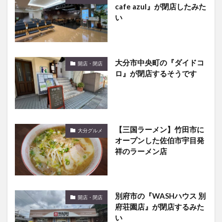
cafe azul』が閉店したみた
い
大分市中央町の『ダイドコ
開店・閉店
ロ』が閉店するそうです
【三国ラーメン】竹田市に
大分グルメ
オープンした佐伯市宇目発
祥のラーメン店
別府市の『WASHハウス 別
開店・閉店
府荘園店』が閉店するみた
い