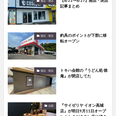
記事まとめ
釣具のポイントが下郡に移
開店・閉店
転オープン
トキハ会館の『うどん処 徳
開店・閉店
庵』が閉店してた
『サイゼリヤ イオン高城
話題
店』が明日9月11日オープ
ン！わさだタウン店に続き