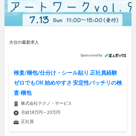
アイススケート
アウトドア
アサイーボウル
アフリカンサファリ
アミュプラザおおいた
アレンジレシピ
アートプラザ
イタリア料理
イベント
イルミネーション
インド料理
ウクライナ
オープン
カフェ
キャンプ
大分の最新求人
グルメ
コストコ
コスモス
コンビニ
Sponsored by
コース料理
コーヒー
サイゼリヤ
サウナ
ジェラート
ジゴロック
ジゴロック2025
検査/梱包/仕分け・シール貼り 正社員経験
ジャマイカ料理
ジャークチキン
スイーツ
ゼロでもOK 始めやすさ 安定性バッチリの検
スタバ
セレクトショップ
ソフトクリーム
査·梱包
チキンカレー
テイクアウト
テレビ
株式会社テクノ・サービス
トキハ本店
ハロウィン
ハンバーガー
月給18万円～23万円
ハンバーグ
ハーモニーランド
パスタ
パフェ
正社員
パン
パーク
パークプレイス大分
ビアガーデン
ビール
ピザ
フェス