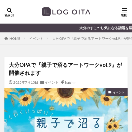
ランチ
開店
ディナー
花火
カテゴリー
大分のすこ〜し気になる話題を届けます │ 記事は
HOME
イベント
大分OPAで『親子で沼るアートワークvol.9』が
タグ
chocozap
DE
GW
haiashin
haishi
大分OPAで『親子で沼るアートワークvol.9』が
haishin
haisin
haisnin
hasihin
hasishin
開催されます
hishin
hqaishin
JR
kaiten
line
OPA
Paypay
PR
TOKIPO
TOYOTA
2025年7月10日
イベント
haishin
あじさい
いちご
うみたまご
おでかけ
イベント
お土産
お弁当
かき氷
からあげ
くじゅう連山
ねとらぼ
ひまわり
ふるさと納税
まつり
まとめ
みかん
むし湯
わさだタウン
わったん