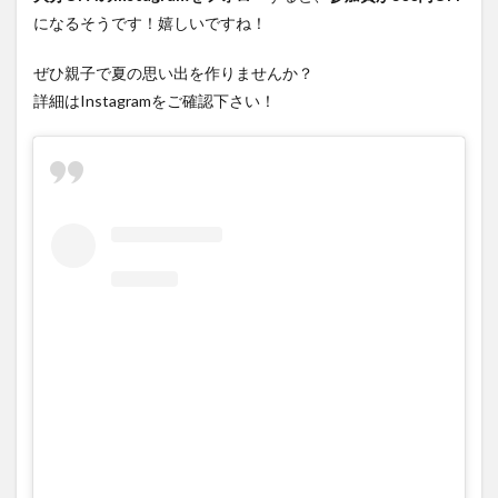
大分駅近く
大神ファーム
大谷翔平選手
になるそうです！嬉しいですね！
姫島村
子ども教室
子ども服
子育て
ぜひ親子で夏の思い出を作りませんか？
宇佐市
居酒屋
屋台
平和市民公園能楽堂
詳細はInstagramをご確認下さい！
庄内町カフェ
府内
投票
挾間町
新幹線
新店
日出
日出町
日田市
昆虫食
明豊
書店
期間限定
本
杵築市
津久見市
海開き
温泉
湧水
湯布院
滝
漢方
炭火焼き
焼き菓子
犬
玖珠郡
由布市
由布院
甲子園
石仏
磨崖仏
祝祭の広場
神社
祭り
秋
移転
竹田
竹田市
竹田市ディナー
紅葉
絵本
自動販売機
自転車
臼杵市
舞台
芋
花
花火
茶碗蒸し
蕎麦
虹
衆議院選挙
複合公共施設
観光
観光スポット
話題
豊後大野
豊後大野市
豊後高田市