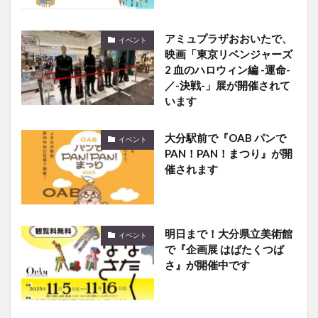
アミュプラザおおいたで、
イベント
映画「東京リベンジャーズ
2 血のハロウィン編 -運命-
／-決戦-」展が開催されて
います
大分駅前で『OAB パンで
イベント
PAN！PAN！まつり』が開
催されます
明日まで！大分県立美術館
イベント
で『企画展 はばたくつば
さ』が開催中です