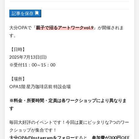
フルーツ
プレミアム商品券
プロレス
記事を保存
ヘルシー
ペスカトーレ
ペット
ホーバークラフト
ミヤマキリシマ
ラクテンチ
大分OPAで『
親子で沼るアートワークvol.9
』が開催されま
ラバーダック
ランチ
ラーメン
リニューアル
す。
リンクスクエア
レトロ
レンタサイクル
【日時】
中央町
中津市
中華料理
九重町
休業
2025年7月13日(日)
佐伯市
佐伯市ランチ
佐賀関
体験レポ
※受付11：00～15：00
保護猫
催事
公園
冬
初詣
別府
別府市
別府観光
古国府
古墳
古物
【場所】
OPA1階 星乃珈琲店前 特設会場
古着
台湾料理
和定食
和菓子
和食
国東市
地獄めぐり
城島高原パーク
壁画
※料金・所要時間・定員は各ワークショップにより異なりま
夏祭り
外貨両替機
大分みなと祭り
す
大分グルメ
大分スイーツ
大分ランチ
毎回大好評のイベントです！今回は夏にピッタリな7つのワー
大分三好ヴァイセアドラー
大分市
大分市美術館
クショップが集合です！
大分県
大分県立美術館
大分空港
大分駅
大分OPAのInstagramをフォロー
すると、
参加費が300円OFF