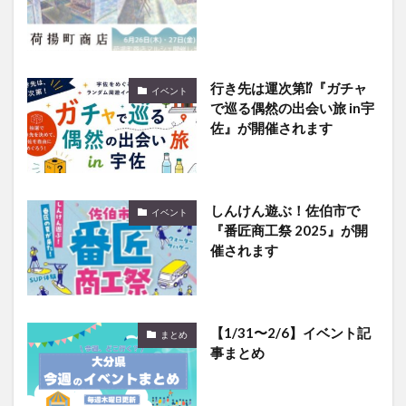
行き先は運次第⁉『ガチャ
イベント
で巡る偶然の出会い旅 in宇
佐』が開催されます
しんけん遊ぶ！佐伯市で
イベント
『番匠商工祭 2025』が開
催されます
【1/31〜2/6】イベント記
まとめ
事まとめ