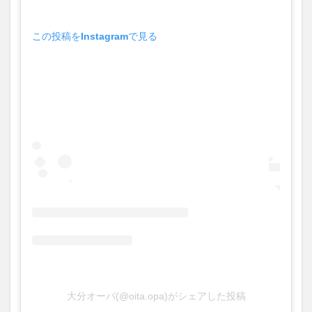
買い物
車
農業文化公園
道の駅
鉄道ジオラマ
閉店
閉院
開店
開店閉店
この投稿をInstagramで見る
開店閉店まとめ
開院
韓国
韓国料理
音楽
飛行機
飲み物
高崎山
鰻
検索
大分オーパ(@oita.opa)がシェアした投稿