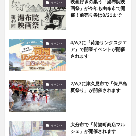
映画好きの集う「湯布院映
イベント
画祭」が今年も由布市で開
催！前売り券は8/21まで
4/6,7に『荷揚リンクスクエ
イベント
ア』で開業イベントが開催
されます
7/6,7に津久見市で「保戸島
イベント
夏祭り」が開催されます
大分市で『荷揚町商店マル
イベント
シェ』が開催されます