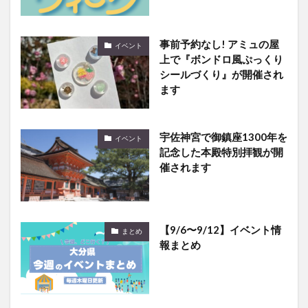
事前予約なし! アミュの屋
イベント
上で『ボンドロ風ぷっくり
シールづくり』が開催され
ます
宇佐神宮で御鎮座1300年を
イベント
記念した本殿特別拝観が開
催されます
【9/6〜9/12】イベント情
まとめ
報まとめ