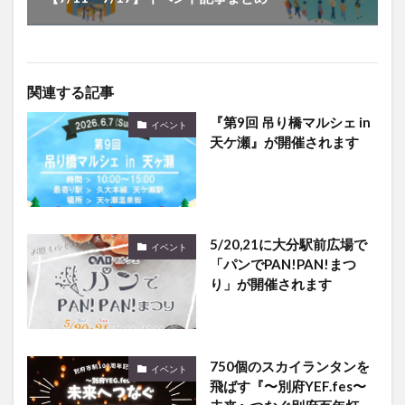
関連する記事
『第9回 吊り橋マルシェ in
イベント
天ケ瀬』が開催されます
5/20,21に大分駅前広場で
イベント
「パンでPAN!PAN!まつ
り」が開催されます
750個のスカイランタンを
イベント
飛ばす『〜別府YEF.fes〜