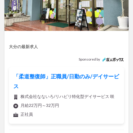
アイススケート
アウトドア
アサイーボウル
アフリカンサファリ
アミュプラザおおいた
アレンジレシピ
アートプラザ
イタリア料理
イベント
イルミネーション
インド料理
ウクライナ
オープン
カフェ
キャンプ
大分の最新求人
グルメ
コストコ
コスモス
コンビニ
コース料理
コーヒー
サイゼリヤ
サウナ
Sponsored by
ジェラート
ジゴロック
ジゴロック2025
ジャマイカ料理
ジャークチキン
スイーツ
「柔道整復師」正職員/日勤のみ/デイサービ
スタバ
セレクトショップ
ソフトクリーム
ス
チキンカレー
テイクアウト
テレビ
株式会社なないろ/リハビリ特化型デイサービス 咲
トキハ本店
ハロウィン
ハンバーガー
月給22万円～32万円
ハンバーグ
ハーモニーランド
パスタ
パフェ
正社員
パン
パーク
パークプレイス大分
ビアガーデン
ビール
ピザ
フェス
記事を保存