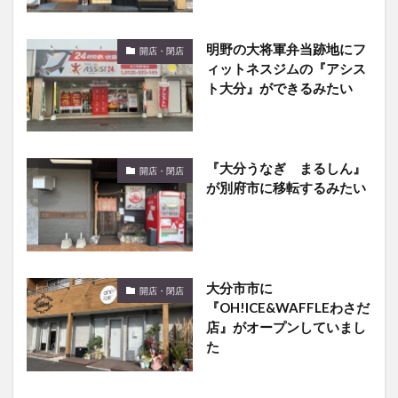
明野の大将軍弁当跡地にフ
開店・閉店
ィットネスジムの『アシス
ト大分』ができるみたい
『大分うなぎ まるしん』
開店・閉店
が別府市に移転するみたい
大分市市に
開店・閉店
『OH!ICE&WAFFLEわさだ
店』がオープンしていまし
た
府内五番街の『セレブ工
開店・閉店
場』が閉店してた