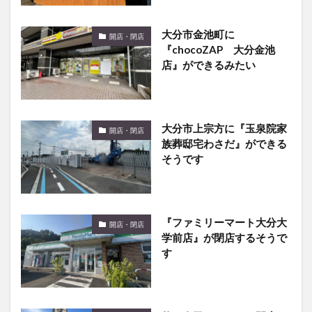
大分市金池町に
開店・閉店
『chocoZAP 大分金池
店』ができるみたい
大分市上宗方に『玉泉院家
開店・閉店
族葬邸宅わさだ』ができる
そうです
『ファミリーマート大分大
開店・閉店
学前店』が閉店するそうで
す
牧の寿司めいじんが閉店し
開店・閉店
て『鳥ざんまい』になるみ