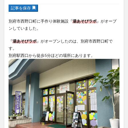
フルーツ
プレミアム商品券
プロレス
別府市西野口町に手作り体験施設『
湯あそびラボ
』がオープ
ヘルシー
ペスカトーレ
ペット
ンしていました。
ホーバークラフト
ミヤマキリシマ
ラクテンチ
ラバーダック
ランチ
ラーメン
リニューアル
『
湯あそびラボ
』がオープンしたのは、別府市西野口町で
リンクスクエア
レトロ
レンタサイクル
す。
別府駅西口から徒歩5分ほどの場所にあります。
中央町
中津市
中華料理
九重町
休業
佐伯市
佐伯市ランチ
佐賀関
体験レポ
保護猫
催事
公園
冬
初詣
別府
別府市
別府観光
古国府
古墳
古物
古着
台湾料理
和定食
和菓子
和食
国東市
地獄めぐり
城島高原パーク
壁画
夏祭り
外貨両替機
大分みなと祭り
大分グルメ
大分スイーツ
大分ランチ
大分三好ヴァイセアドラー
大分市
大分市美術館
大分県
大分県立美術館
大分空港
大分駅