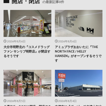
2026年8月6日
2026年8月6日
大分市明野北の『コスメドラッグ
アミュプラザおおいたに『THE
ファン サンリブ明野店』が閉店す
NORTH FACE / HELLY
るそうです
HANSEN』がオープンするそうで
す
2026年8月5日
2026年8月4日
今週(8/5～8/11)に開店・閉店する
中津市に『ザ・ビッグ 中津上如水
お店まとめ
店』がオープンします