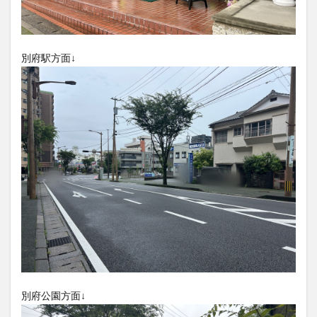
大分駅近く
大神ファーム
大谷翔平選手
姫島村
子ども教室
子ども服
子育て
別府駅方面↓
宇佐市
居酒屋
屋台
平和市民公園能楽堂
庄内町カフェ
府内
投票
挾間町
新幹線
新店
日出
日出町
日田市
昆虫食
明豊
書店
期間限定
本
杵築市
津久見市
海開き
温泉
湧水
湯布院
滝
漢方
炭火焼き
焼き菓子
犬
玖珠郡
由布市
由布院
甲子園
石仏
磨崖仏
祝祭の広場
神社
祭り
秋
移転
竹田
竹田市
竹田市ディナー
紅葉
絵本
自動販売機
自転車
臼杵市
舞台
芋
花
花火
茶碗蒸し
蕎麦
虹
別府公園方面↓
衆議院選挙
複合公共施設
観光
観光スポット
話題
豊後大野
豊後大野市
豊後高田市