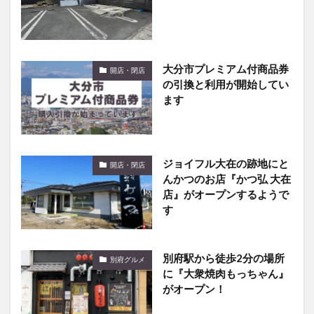
大分市プレミアム付商品券
開店・閉店
の引換と利用が開始してい
ます
ジョイフル大在の跡地にと
開店・閉店
んかつのお店『かつ弘 大在
店』がオープンするようで
す
別府駅から徒歩2分の場所
別府グルメ
に『大衆焼肉もっちゃん』
がオープン！