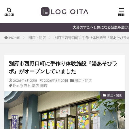
ランチ
開店
ディナー
花火
カテゴリー
大分のすこ〜し気になる話題を届けます │ 記事は毎日更新中
HOME
開店・閉店
別府市西野口町に手作り体験施設『湯あそびラ
タグ
chocozap
DE
GW
haiashin
haishi
別府市西野口町に手作り体験施設『湯あそびラ
haishin
haisin
haisnin
hasihin
hasishin
ボ』がオープンしていました
hishin
hqaishin
JR
kaiten
line
OPA
Paypay
PR
TOKIPO
TOYOTA
2026年6月25日
2026年6月25日
開店・閉店
line
,
別府市
,
新店
,
開店
あじさい
いちご
うみたまご
おでかけ
開店・閉店
お土産
お弁当
かき氷
からあげ
くじゅう連山
ねとらぼ
ひまわり
ふるさと納税
まつり
まとめ
みかん
むし湯
わさだタウン
わったん