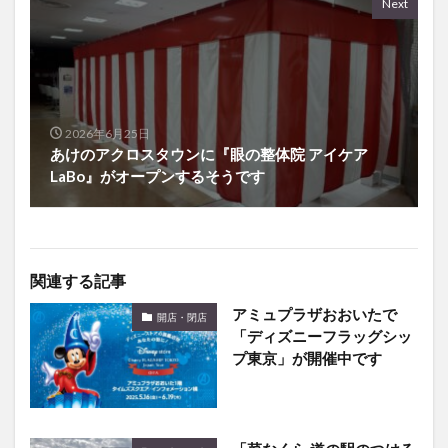
2026年6月25日
あけのアクロスタウンに『眼の整体院 アイケア
LaBo』がオープンするそうです
関連する記事
アミュプラザおおいたで
開店・閉店
「ディズニーフラッグシッ
プ東京」が開催中です
「菜なくら 道の駅のつはる
開店・閉店
店」が閉店していました