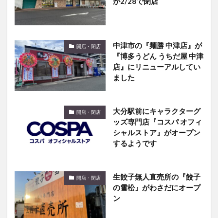
中津市の『麺勝 中津店』が
開店・閉店
『博多うどん うちだ屋 中津
店』にリニューアルしてい
ました
大分駅前にキャラクターグ
開店・閉店
ッズ専門店『コスパ オフィ
シャルストア』がオープン
するようです
生餃子無人直売所の『餃子
開店・閉店
の雪松』がわさだにオープ
ン