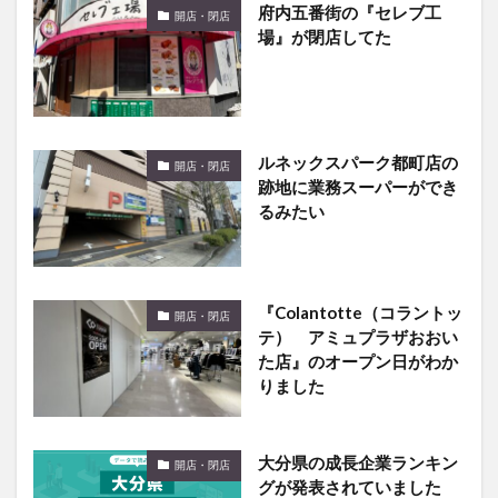
ルネックスパーク都町店の
開店・閉店
跡地に業務スーパーができ
るみたい
『Colantotte（コラントッ
開店・閉店
テ） アミュプラザおおい
た店』のオープン日がわか
りました
大分県の成長企業ランキン
開店・閉店
グが発表されていました