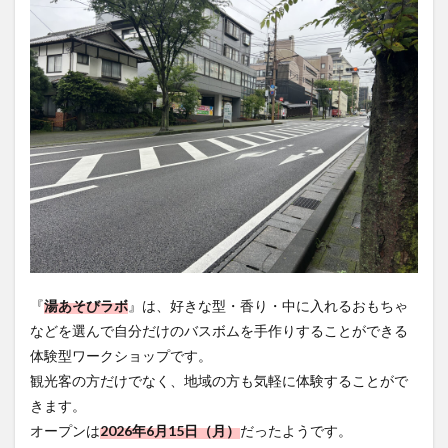
買い物
車
農業文化公園
道の駅
鉄道ジオラマ
閉店
閉院
開店
開店閉店
開店閉店まとめ
開院
韓国
韓国料理
音楽
飛行機
飲み物
高崎山
鰻
検索
『
湯あそびラボ
』は、好きな型・香り・中に入れるおもちゃ
などを選んで自分だけのバスボムを手作りすることができる
体験型ワークショップです。
観光客の方だけでなく、地域の方も気軽に体験することがで
きます。
オープンは
2026年6月15日（月）
だったようです。
気になる方はぜひ『湯あそびラボ』のInstagramをチェックし