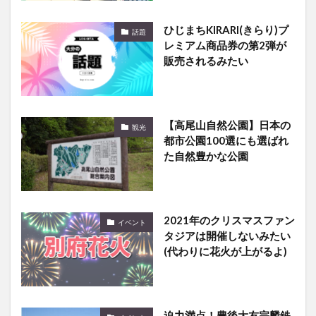
ひじまちKIRARI(きらり)プ
話題
レミアム商品券の第2弾が
販売されるみたい
【高尾山自然公園】日本の
観光
都市公園100選にも選ばれ
た自然豊かな公園
2021年のクリスマスファン
イベント
タジアは開催しないみたい
(代わりに花火が上がるよ)
迫力満点！豊後大友宗麟鉄