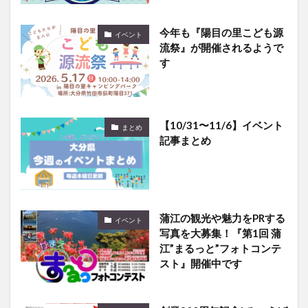
今年も『陽目の里こども源
イベント
流祭』が開催されるようで
す
【10/31〜11/6】イベント
まとめ
記事まとめ
蒲江の観光や魅力をPRする
イベント
写真を大募集！『第1回 蒲
江”まるっと”フォトコンテ
スト』開催中です