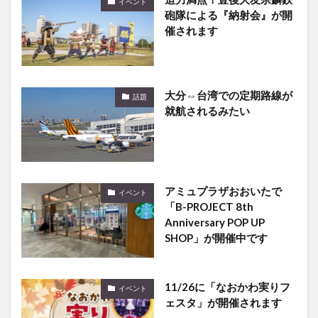
イベント
砲隊による『納射会』が開
催されます
大分⇔台湾での定期路線が
話題
就航されるみたい
アミュプラザおおいたで
イベント
「B-PROJECT 8th
Anniversary POP UP
SHOP」が開催中です
11/26に「なおかわ実りフ
イベント
ェスタ」が開催されます