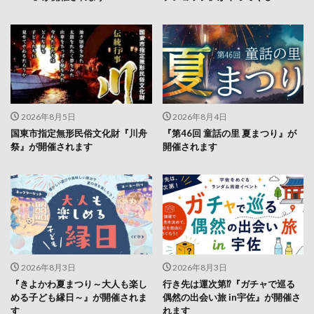
2026年8月5日
2026年8月4日
国東市指定無形民俗文化財『川舟
『第46回 童話の里 夏まつり』が
祭』が開催されます
開催されます
2026年8月3日
2026年8月3日
『きよかわ夏まつり～大人も楽し
行き先は運次第⁉『ガチャで巡る
める子ども縁日～』が開催されま
偶然の出会い旅 in宇佐』が開催さ
す
れます