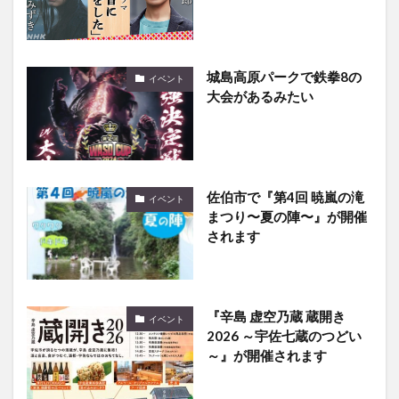
城島高原パークで鉄拳8の
イベント
大会があるみたい
佐伯市で『第4回 暁嵐の滝
イベント
まつり〜夏の陣〜』が開催
されます
『辛島 虚空乃蔵 蔵開き
イベント
2026 ～宇佐七蔵のつどい
～』が開催されます