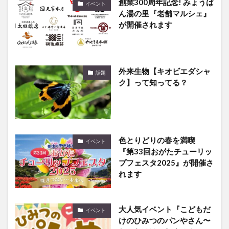
創業300周年記念! みょうば
イベント
ん湯の里『老舗マルシェ』
が開催されます
外来生物【キオビエダシャ
話題
ク】って知ってる？
色とりどりの春を満喫
イベント
『第33回おがたチューリッ
プフェスタ2025』が開催さ
れます
大人気イベント『こどもだ
イベント
けのひみつのパンやさん〜