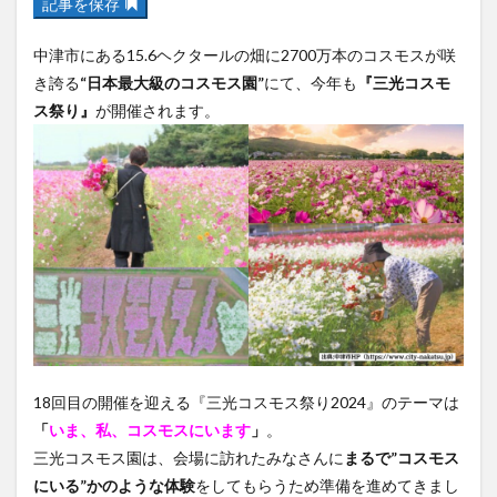
記事を保存
フルーツ
プレミアム商品券
プロレス
ヘルシー
ペスカトーレ
ペット
中津市にある15.6ヘクタールの畑に2700万本のコスモスが咲
ホーバークラフト
ミヤマキリシマ
ラクテンチ
き誇る
“日本最大級のコスモス園”
にて、今年も
『三光コスモ
ス祭り』
が開催されます。
ラバーダック
ランチ
ラーメン
リニューアル
リンクスクエア
レトロ
レンタサイクル
中央町
中津市
中華料理
九重町
休業
佐伯市
佐伯市ランチ
佐賀関
体験レポ
保護猫
催事
公園
冬
初詣
別府
別府市
別府観光
古国府
古墳
古物
古着
台湾料理
和定食
和菓子
和食
国東市
地獄めぐり
城島高原パーク
壁画
夏祭り
外貨両替機
大分みなと祭り
18回目の開催を迎える『三光コスモス祭り2024』のテーマは
大分グルメ
大分スイーツ
大分ランチ
「
いま、私、コスモスにいます
」
。
大分三好ヴァイセアドラー
大分市
大分市美術館
三光コスモス園は、会場に訪れたみなさんに
まるで”コスモス
大分県
大分県立美術館
大分空港
大分駅
にいる”かのような体験
をしてもらうため準備を進めてきまし