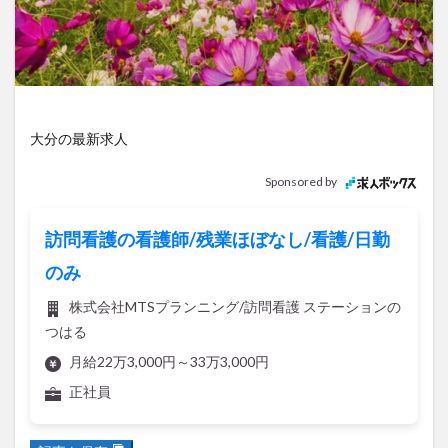
アイススケート
アウトドア
アサイーボウル
アフリカンサファリ
アミュプラザおおいた
アレンジレシピ
アートプラザ
イタリア料理
イベント
イルミネーション
インド料理
ウクライナ
オープン
カフェ
キャンプ
大分の最新求人
グルメ
コストコ
コスモス
コンビニ
Sponsored by
コース料理
コーヒー
サイゼリヤ
サウナ
ジェラート
ジゴロック
ジゴロック2025
訪問看護の看護師/残業ほぼなし/看護/日勤
ジャマイカ料理
ジャークチキン
スイーツ
のみ
スタバ
セレクトショップ
ソフトクリーム
株式会社MTSプランニング/訪問看護 ステーションの
チキンカレー
テイクアウト
テレビ
つはる
トキハ本店
ハロウィン
ハンバーガー
月給22万3,000円～33万3,000円
ハンバーグ
ハーモニーランド
パスタ
パフェ
正社員
パン
パーク
パークプレイス大分
ビアガーデン
ビール
ピザ
フェス