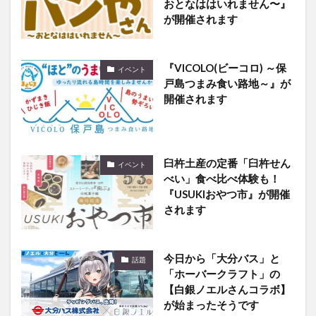
おとなははいれません〜』
が開催されます
『VICOLO(ビーコロ) ～保
イベント
戸島つまみ食い路地～』が
開催されます
臼杵土産の定番「臼杵せん
イベント
べい」食べ比べ体験も！
『USUKIおやつ市』が開催
されます
今日から「大分バス」と
話題
「ホーバークラフト」の
【白銀ノエルさんコラボ】
が始まったそうです