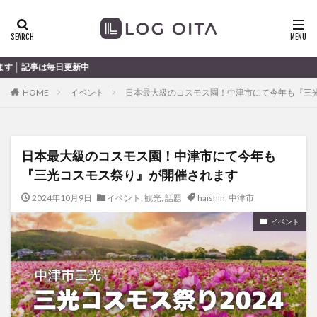
ランチ
開店
ディナー
花火
カテゴリー
大分
HOME
イベント
日本最大級のコスモス園！中津市にて今年も『三
タグ
chocozap
DE
GW
haiashin
haishi
日本最大級のコスモス園！中津市にて今年も
haishin
haisin
haisnin
hasihin
hasishin
『三光コスモス祭り』が開催されます
hishin
hqaishin
JR
kaiten
line
OPA
Paypay
PR
TOKIPO
TOYOTA
2024年10月9日
イベント
,
観光
,
話題
haishin
,
中津市
あじさい
いちご
うみたまご
おでかけ
イベント
お土産
お弁当
かき氷
からあげ
くじゅう連山
ねとらぼ
ひまわり
ふるさと納税
まつり
まとめ
みかん
むし湯
わさだタウン
わったん