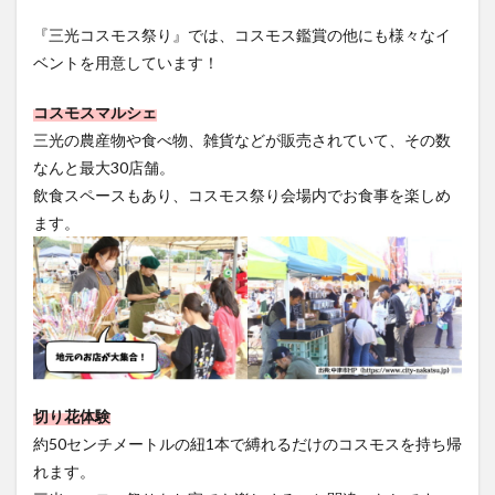
買い物
車
農業文化公園
道の駅
『三光コスモス祭り』では、コスモス鑑賞の他にも様々なイ
鉄道ジオラマ
閉店
閉院
開店
開店閉店
ベントを用意しています！
開店閉店まとめ
開院
韓国
韓国料理
コスモスマルシェ
音楽
飛行機
飲み物
高崎山
鰻
三光の農産物や食べ物、雑貨などが販売されていて、その数
なんと最大30店舗。
検索
飲食スペースもあり、コスモス祭り会場内でお食事を楽しめ
ます。
切り花体験
約50センチメートルの紐1本で縛れるだけのコスモスを持ち帰
れます。