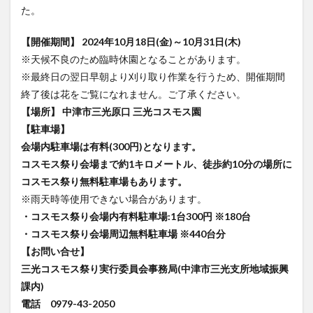
た。
大分駅近く
大神ファーム
大谷翔平選手
姫島村
子ども教室
子ども服
子育て
【開催期間】 2024年10月18日(金)～10月31日(木)
宇佐市
居酒屋
屋台
平和市民公園能楽堂
※天候不良のため臨時休園となることがあります。
庄内町カフェ
府内
投票
挾間町
新幹線
※最終日の翌日早朝より刈り取り作業を行うため、開催期間
終了後は花をご覧になれません。ご了承ください。
新店
日出
日出町
日田市
昆虫食
【場所】 中津市三光原口 三光コスモス園
明豊
書店
期間限定
本
杵築市
【駐車場】
津久見市
海開き
温泉
湧水
湯布院
会場内駐車場は有料(300円)となります。
滝
漢方
炭火焼き
焼き菓子
犬
コスモス祭り会場まで約1キロメートル、徒歩約10分の場所に
玖珠郡
由布市
由布院
甲子園
石仏
コスモス祭り無料駐車場もあります。
※雨天時等使用できない場合があります。
磨崖仏
祝祭の広場
神社
祭り
秋
・コスモス祭り会場内有料駐車場:1台300円 ※180台
移転
竹田
竹田市
竹田市ディナー
紅葉
・コスモス祭り会場周辺無料駐車場 ※440台分
絵本
自動販売機
自転車
臼杵市
舞台
【お問い合せ】
芋
花
花火
茶碗蒸し
蕎麦
虹
三光コスモス祭り実行委員会事務局(中津市三光支所地域振興
衆議院選挙
複合公共施設
観光
観光スポット
課内)
電話 0979-43-2050
話題
豊後大野
豊後大野市
豊後高田市