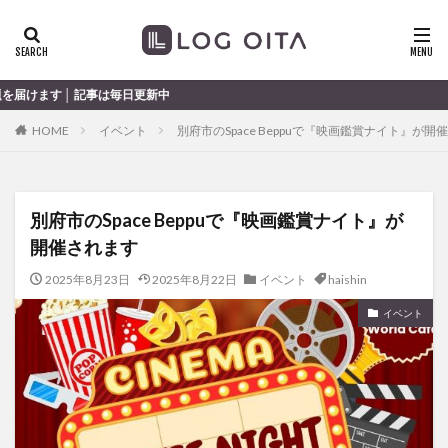
ランチ
開店
ディナー
花火
カテゴリー
事は毎日更新中
HOME
イベント
別府市のSpace Beppuで『映画鑑賞ナイト』が開
タグ
chocozap
DE
GW
haiashin
haishi
別府市のSpace Beppuで『映画鑑賞ナイト』が
haishin
haisin
haisnin
hasihin
hasishin
開催されます
hishin
hqaishin
JR
kaiten
line
OPA
Paypay
PR
TOKIPO
TOYOTA
2025年8月23日
2025年8月22日
イベント
haishin
あじさい
いちご
うみたまご
おでかけ
イベント
お土産
お弁当
かき氷
からあげ
くじゅう連山
ねとらぼ
ひまわり
ふるさと納税
まつり
まとめ
みかん
むし湯
わさだタウン
わったん