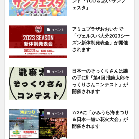
ント『YOU & あい サンフ
ェスタ』
アミュプラザおおいたで
イベント
「ヴェルスパ大分2023シー
ズン新体制発表会」が開催
されます
日本一のそっくりさんは誰
イベント
の手に⁉『第4回 瀧廉太郎そ
っくりさんコンテスト』が
開催されます
7/29に「かみうら海まつり
イベント
＆日本一短い花火大会」が
開催されます