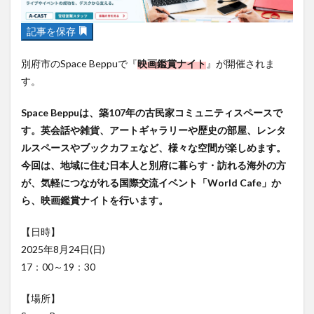
フルーツ
プレミアム商品券
プロレス
ヘルシー
ペスカトーレ
ペット
記事を保存
ホーバークラフト
ミヤマキリシマ
ラクテンチ
別府市のSpace Beppuで『
映画鑑賞ナイト
』が開催されま
ラバーダック
ランチ
ラーメン
リニューアル
す。
リンクスクエア
レトロ
レンタサイクル
Space Beppuは、築107年の古民家コミュニティスペースで
中央町
中津市
中華料理
九重町
休業
す。英会話や雑貨、アートギャラリーや歴史の部屋、レンタ
佐伯市
佐伯市ランチ
佐賀関
体験レポ
ルスペースやブックカフェなど、様々な空間が楽しめます。
保護猫
催事
公園
冬
初詣
別府
今回は、地域に住む日本人と別府に暮らす・訪れる海外の方
別府市
別府観光
古国府
古墳
古物
が、気軽につながれる国際交流イベント「World Cafe」か
古着
台湾料理
和定食
和菓子
和食
ら、映画鑑賞ナイトを行います。
国東市
地獄めぐり
城島高原パーク
壁画
【日時】
夏祭り
外貨両替機
大分みなと祭り
2025年8月24日(日)
大分グルメ
大分スイーツ
大分ランチ
17：00～19：30
大分三好ヴァイセアドラー
大分市
大分市美術館
【場所】
大分県
大分県立美術館
大分空港
大分駅