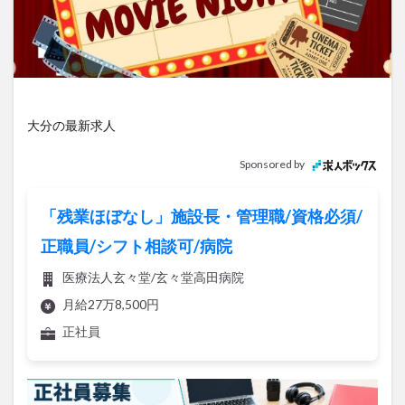
アイススケート
アウトドア
アサイーボウル
アフリカンサファリ
アミュプラザおおいた
アレンジレシピ
アートプラザ
イタリア料理
イベント
イルミネーション
インド料理
ウクライナ
オープン
カフェ
キャンプ
大分の最新求人
グルメ
コストコ
コスモス
コンビニ
Sponsored by
コース料理
コーヒー
サイゼリヤ
サウナ
ジェラート
ジゴロック
ジゴロック2025
「残業ほぼなし」施設長・管理職/資格必須/
ジャマイカ料理
ジャークチキン
スイーツ
正職員/シフト相談可/病院
スタバ
セレクトショップ
ソフトクリーム
医療法人玄々堂/玄々堂高田病院
チキンカレー
テイクアウト
テレビ
月給27万8,500円
トキハ本店
ハロウィン
ハンバーガー
正社員
ハンバーグ
ハーモニーランド
パスタ
パフェ
パン
パーク
パークプレイス大分
ビアガーデン
ビール
ピザ
フェス