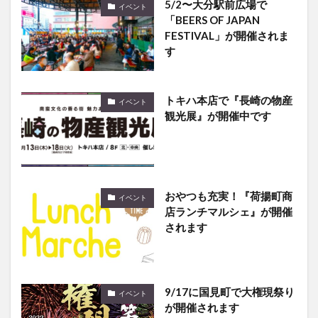
5/2〜大分駅前広場で
イベント
「BEERS OF JAPAN
FESTIVAL」が開催されま
す
トキハ本店で『長崎の物産
イベント
観光展』が開催中です
おやつも充実！『荷揚町商
イベント
店ランチマルシェ』が開催
されます
9/17に国見町で大権現祭り
イベント
が開催されます