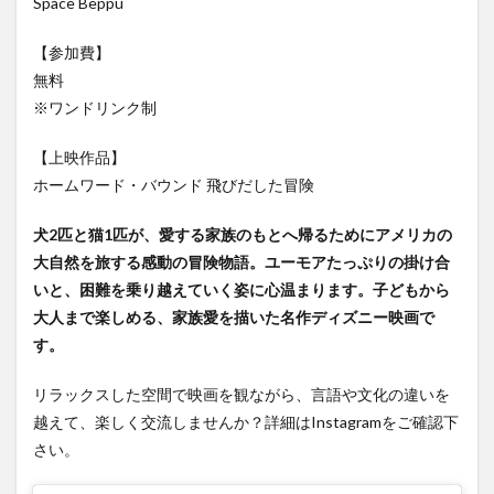
Space Beppu
大分駅近く
大神ファーム
大谷翔平選手
姫島村
子ども教室
子ども服
子育て
【参加費】
無料
宇佐市
居酒屋
屋台
平和市民公園能楽堂
※ワンドリンク制
庄内町カフェ
府内
投票
挾間町
新幹線
新店
日出
日出町
日田市
昆虫食
【上映作品】
明豊
書店
期間限定
本
杵築市
ホームワード・バウンド 飛びだした冒険
津久見市
海開き
温泉
湧水
湯布院
犬2匹と猫1匹が、愛する家族のもとへ帰るためにアメリカの
滝
漢方
炭火焼き
焼き菓子
犬
大自然を旅する感動の冒険物語。ユーモアたっぷりの掛け合
玖珠郡
由布市
由布院
甲子園
石仏
いと、困難を乗り越えていく姿に心温まります。子どもから
磨崖仏
祝祭の広場
神社
祭り
秋
大人まで楽しめる、家族愛を描いた名作ディズニー映画で
す。
移転
竹田
竹田市
竹田市ディナー
紅葉
絵本
自動販売機
自転車
臼杵市
舞台
リラックスした空間で映画を観ながら、言語や文化の違いを
芋
花
花火
茶碗蒸し
蕎麦
虹
越えて、楽しく交流しませんか？詳細はInstagramをご確認下
衆議院選挙
複合公共施設
観光
観光スポット
さい。
話題
豊後大野
豊後大野市
豊後高田市