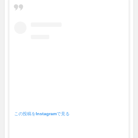
買い物
車
農業文化公園
道の駅
鉄道ジオラマ
閉店
閉院
開店
開店閉店
開店閉店まとめ
開院
韓国
韓国料理
音楽
飛行機
飲み物
高崎山
鰻
検索
この投稿をInstagramで見る