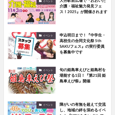
大分駅前広場で『おおいた
イベント
介護・福祉魅力発見フェ
ス！2025』が開催されます
申込明日まで！『中学生・
イベント
高校生の合同文化祭 5th
SAKUフェス』の実行委員
を募集中です
旬の姫島車えびと姫島村を
イベント
堪能する1日！『第21回 姫
島車えび祭』開催
障がいの有無を超えて交流
イベント
し、地域の絆を深めるイベ