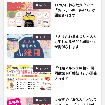
11/4,5にわさだタウンで
イベント
「おいしい刻 part3」が
開催されます
『きよかわ夏まつり～大人
イベント
も楽しめる子ども縁日～』
が開催されます
『竹姫マルシェin 第28回
イベント
岡藩城下町雛祭り』が開催
されます
大分市で『夏休みこどもワ
イベント
ークショップ ミントリボン