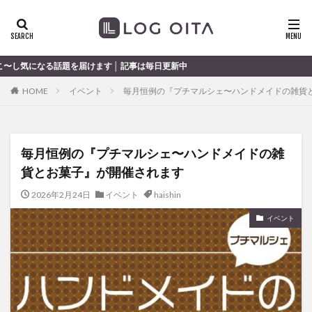
ランチ
開店
ディナー
花火
カテゴリー
届けます │ 記事は毎日更新中
HOME
イベント
毎月恒例の『プチマルシェ〜ハンドメイドの雑貨
タグ
chocozap
DE
GW
haiashin
haishi
毎月恒例の『プチマルシェ〜ハンドメイドの雑
haishin
haisin
haisnin
hasihin
hasishin
貨とお菓子』が開催されます
hishin
hqaishin
JR
kaiten
line
OPA
Paypay
PR
TOKIPO
TOYOTA
2026年2月24日
イベント
haishin
あじさい
いちご
うみたまご
おでかけ
イベント
お土産
お弁当
かき氷
からあげ
くじゅう連山
ねとらぼ
ひまわり
ふるさと納税
まつり
まとめ
みかん
むし湯
わさだタウン
わったん