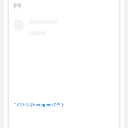
大分駅近く
大神ファーム
大谷翔平選手
姫島村
子ども教室
子ども服
子育て
宇佐市
居酒屋
屋台
平和市民公園能楽堂
庄内町カフェ
府内
投票
挾間町
新幹線
新店
日出
日出町
日田市
昆虫食
明豊
書店
期間限定
本
杵築市
津久見市
海開き
温泉
湧水
湯布院
滝
漢方
炭火焼き
焼き菓子
犬
玖珠郡
由布市
由布院
甲子園
石仏
磨崖仏
祝祭の広場
神社
祭り
秋
移転
竹田
竹田市
竹田市ディナー
紅葉
絵本
自動販売機
自転車
臼杵市
舞台
この投稿をInstagramで見る
芋
花
花火
茶碗蒸し
蕎麦
虹
衆議院選挙
複合公共施設
観光
観光スポット
話題
豊後大野
豊後大野市
豊後高田市