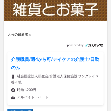
アイススケート
アウトドア
アサイーボウル
アフリカンサファリ
アミュプラザおおいた
アレンジレシピ
アートプラザ
イタリア料理
イベント
イルミネーション
インド料理
ウクライナ
オープン
カフェ
キャンプ
大分の最新求人
グルメ
コストコ
コスモス
コンビニ
Sponsored by
コース料理
コーヒー
サイゼリヤ
サウナ
ジェラート
ジゴロック
ジゴロック2025
介護職員/週4から可/デイケアの介護士/日勤
ジャマイカ料理
ジャークチキン
スイーツ
のみ
スタバ
セレクトショップ
ソフトクリーム
社会医療法人新生会/介護老人保健施設 サングレイス
チキンカレー
テイクアウト
テレビ
香々地
トキハ本店
ハロウィン
ハンバーガー
時給1,200円
ハンバーグ
ハーモニーランド
パスタ
パフェ
アルバイト・パート
パン
パーク
パークプレイス大分
ビアガーデン
ビール
ピザ
フェス