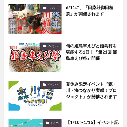
6/11に、「田染荘御田植
イベント
祭」が開催されます
旬の姫島車えびと姫島村を
イベント
堪能する1日！『第21回 姫
島車えび祭』開催
夏休み限定イベント『森・
イベント
川・海つながり実感！プロ
ジェクト』が開催されます
【1/10〜1/16】イベント記
まとめ