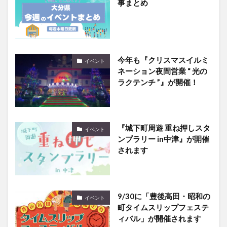
事まとめ
今年も『クリスマスイルミ
イベント
ネーション夜間営業 “ 光の
ラクテンチ ”』が開催！
『城下町周遊 重ね押しスタ
イベント
ンプラリー in中津』が開催
されます
9/30に「豊後高田・昭和の
イベント
町タイムスリップフェステ
ィバル」が開催されます