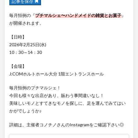
記事を保存
フルーツ
プレミアム商品券
プロレス
ヘルシー
ペスカトーレ
ペット
毎月恒例の『
プチマルシェ〜ハンドメイドの雑貨とお菓子
』
ホーバークラフト
ミヤマキリシマ
ラクテンチ
が開催されます。
ラバーダック
ランチ
ラーメン
リニューアル
【日時】
リンクスクエア
レトロ
レンタサイクル
2026年2月25日(水)
中央町
中津市
中華料理
九重町
休業
10：30～14：30
佐伯市
佐伯市ランチ
佐賀関
体験レポ
【会場】
保護猫
催事
公園
冬
初詣
別府
J:COMホルトホール大分 1階エントランスホール
別府市
別府観光
古国府
古墳
古物
古着
台湾料理
和定食
和菓子
和食
毎月恒例のプチマルシェ！
今回も様々な出店があり、賑わう事間違いなし！
国東市
地獄めぐり
城島高原パーク
壁画
美味しいモノとすてきなモノを探しに、足を運んでみてはい
夏祭り
外貨両替機
大分みなと祭り
かがでしょうか♪
大分グルメ
大分スイーツ
大分ランチ
大分三好ヴァイセアドラー
大分市
大分市美術館
詳細は、主催者コノチノさんのInstagramをご確認下さい◎
大分県
大分県立美術館
大分空港
大分駅