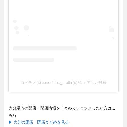
買い物
車
農業文化公園
道の駅
鉄道ジオラマ
閉店
閉院
開店
開店閉店
開店閉店まとめ
開院
韓国
韓国料理
音楽
飛行機
飲み物
高崎山
鰻
検索
コノチノ(@conochino_muffin)がシェアした投稿
大分県内の開店・閉店情報をまとめてチェックしたい方はこ
ちら
▶ 大分の開店・閉店まとめを見る