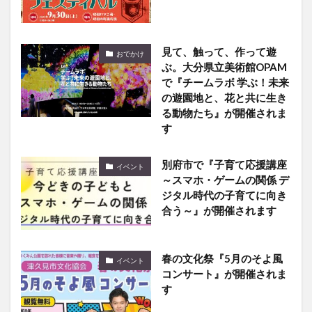
見て、触って、作って遊
おでかけ
ぶ。大分県立美術館OPAM
で『チームラボ 学ぶ！未来
の遊園地と、花と共に生き
る動物たち』が開催されま
す
別府市で『子育て応援講座
イベント
～スマホ・ゲームの関係 デ
ジタル時代の子育てに向き
合う～』が開催されます
春の文化祭『5月のそよ風
イベント
コンサート』が開催されま
す