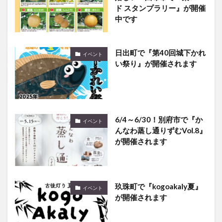
ド スタンプラリー』が開催
中です
日出町で『第40回城下かれ
イベント
い祭り』が開催されます
6/4～6/30！別府市で『か
イベント
んなわ蒸し通りずむVol.8』
が開催されます
玖珠町で『kogoakaly夏』
イベント
が開催されます