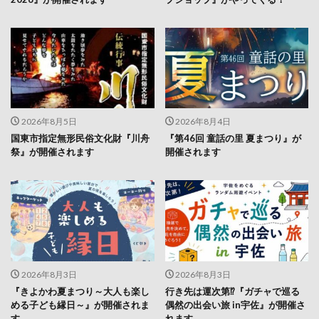
2026年8月5日
2026年8月4日
国東市指定無形民俗文化財『川舟
『第46回 童話の里 夏まつり』が
祭』が開催されます
開催されます
2026年8月3日
2026年8月3日
『きよかわ夏まつり～大人も楽し
行き先は運次第⁉『ガチャで巡る
める子ども縁日～』が開催されま
偶然の出会い旅 in宇佐』が開催さ
す
れます