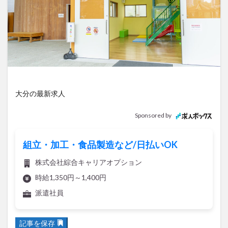
アイススケート
アウトドア
アサイーボウル
アフリカンサファリ
アミュプラザおおいた
アレンジレシピ
アートプラザ
イタリア料理
イベント
イルミネーション
インド料理
ウクライナ
オープン
カフェ
キャンプ
グルメ
コストコ
コスモス
コンビニ
大分の最新求人
コース料理
コーヒー
サイゼリヤ
サウナ
ジェラート
ジゴロック
ジゴロック2025
Sponsored by
ジャマイカ料理
ジャークチキン
スイーツ
スタバ
セレクトショップ
ソフトクリーム
組立・加工・食品製造など/日払いOK
チキンカレー
テイクアウト
テレビ
株式会社綜合キャリアオプション
トキハ本店
ハロウィン
ハンバーガー
時給1,350円～1,400円
ハンバーグ
ハーモニーランド
パスタ
パフェ
派遣社員
パン
パーク
パークプレイス大分
ビアガーデン
ビール
ピザ
フェス
記事を保存