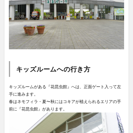
買い物
車
農業文化公園
道の駅
鉄道ジオラマ
閉店
閉院
開店
開店閉店
開店閉店まとめ
開院
韓国
韓国料理
音楽
飛行機
飲み物
高崎山
鰻
検索
キッズルームへの行き方
キッズルームがある『花昆虫館』へは、正面ゲート入って左
手に進みます。
春はネモフィラ・夏〜秋にはコキアが植えられるエリアの手
前に『花昆虫館』があります。