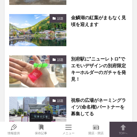
金鱗湖の紅葉がまもなく見
話題
頃を迎えます
別府駅に”ニューレトロ”で
話題
エモいデザインの別府限定
キーホルダーのガチャを発
見！
祝祭の広場がネーミングラ
話題
イツ(命名権)パートナーを
募集してる
情報提供
保存記事
メニュー
開店・閉店
TOPへ