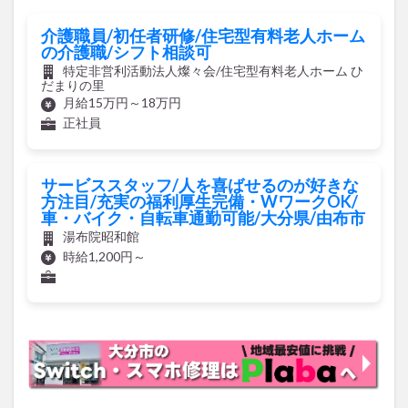
介護職員/初任者研修/住宅型有料老人ホーム
の介護職/シフト相談可
特定非営利活動法人燦々会/住宅型有料老人ホーム ひ
だまりの里
月給15万円～18万円
正社員
サービススタッフ/人を喜ばせるのが好きな
方注目/充実の福利厚生完備・WワークOK/
車・バイク・自転車通勤可能/大分県/由布市
湯布院昭和館
時給1,200円～