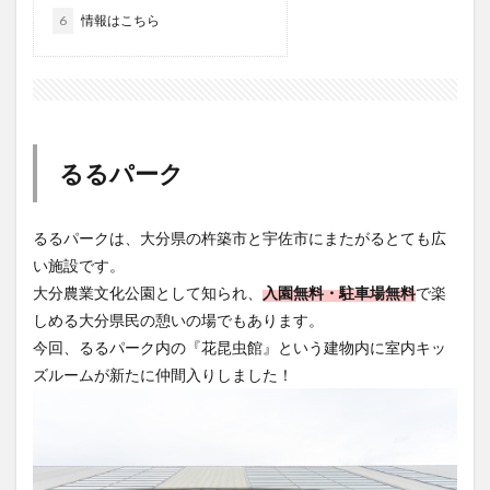
大分駅近く
大神ファーム
大谷翔平選手
6
情報はこちら
姫島村
子ども教室
子ども服
子育て
宇佐市
居酒屋
屋台
平和市民公園能楽堂
庄内町カフェ
府内
投票
挾間町
新幹線
新店
日出
日出町
日田市
昆虫食
るるパーク
明豊
書店
期間限定
本
杵築市
津久見市
海開き
温泉
湧水
湯布院
るるパークは、大分県の杵築市と宇佐市にまたがるとても広
滝
漢方
炭火焼き
焼き菓子
犬
い施設です。
玖珠郡
由布市
由布院
甲子園
石仏
大分農業文化公園として知られ、
入園無料・駐車場無料
で楽
磨崖仏
祝祭の広場
神社
祭り
秋
しめる大分県民の憩いの場でもあります。
移転
竹田
竹田市
竹田市ディナー
紅葉
今回、るるパーク内の『花昆虫館』という建物内に室内キッ
ズルームが新たに仲間入りしました！
絵本
自動販売機
自転車
臼杵市
舞台
芋
花
花火
茶碗蒸し
蕎麦
虹
衆議院選挙
複合公共施設
観光
観光スポット
話題
豊後大野
豊後大野市
豊後高田市