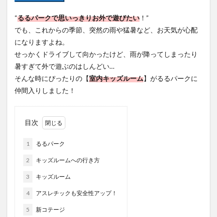
フルーツ
プレミアム商品券
プロレス
“
るるパークで思いっきりお外で遊びたい
！”
ヘルシー
ペスカトーレ
ペット
でも、これからの季節、突然の雨や猛暑など、お天気が心配
ホーバークラフト
ミヤマキリシマ
ラクテンチ
になりますよね。
ラバーダック
ランチ
ラーメン
リニューアル
せっかくドライブして向かったけど、雨が降ってしまったり
リンクスクエア
レトロ
レンタサイクル
暑すぎて外で遊ぶのはしんどい…
そんな時にぴったりの【
室内キッズルーム
】がるるパークに
中央町
中津市
中華料理
九重町
休業
仲間入りしました！
佐伯市
佐伯市ランチ
佐賀関
体験レポ
保護猫
催事
公園
冬
初詣
別府
目次
別府市
別府観光
古国府
古墳
古物
古着
台湾料理
和定食
和菓子
和食
1
るるパーク
国東市
地獄めぐり
城島高原パーク
壁画
2
キッズルームへの行き方
夏祭り
外貨両替機
大分みなと祭り
3
キッズルーム
大分グルメ
大分スイーツ
大分ランチ
4
アスレチックも安全性アップ！
大分三好ヴァイセアドラー
大分市
大分市美術館
大分県
大分県立美術館
大分空港
大分駅
5
新コテージ