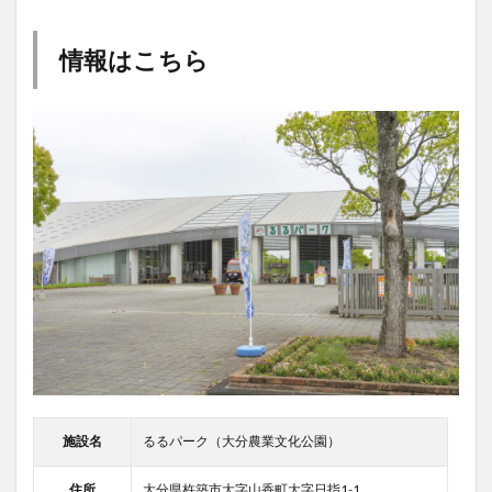
情報はこちら
施設名
るるパーク（大分農業文化公園）
住所
大分県杵築市大字山香町大字日指1-1