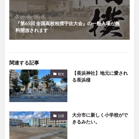
2026年5月2日
『第65回 全国高校相撲宇佐大会』の一般入場が無
料開放されます
関連する記事
【長浜神社】地元に愛され
観光
る長浜様
大分市に新しく小学校がで
話題
きるみたい。