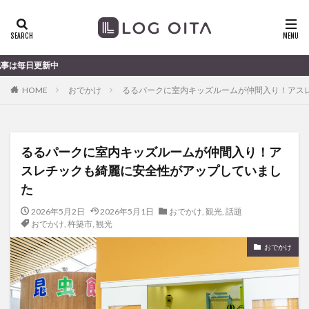
ランチ
開店
ディナー
花火
カテゴリー
大分のすこ〜し気になる話題
HOME
おでかけ
るるパークに室内キッズルームが仲間入り！アス
タグ
chocozap
DE
GW
haiashin
haishi
るるパークに室内キッズルームが仲間入り！ア
haishin
haisin
haisnin
hasihin
hasishin
スレチックも綺麗に安全性がアップしていまし
hishin
hqaishin
JR
kaiten
line
た
OPA
Paypay
PR
TOKIPO
TOYOTA
2026年5月2日
2026年5月1日
おでかけ
,
観光
,
話題
あじさい
いちご
うみたまご
おでかけ
おでかけ
,
杵築市
,
観光
お土産
お弁当
かき氷
からあげ
おでかけ
くじゅう連山
ねとらぼ
ひまわり
ふるさと納税
まつり
まとめ
みかん
むし湯
わさだタウン
わったん