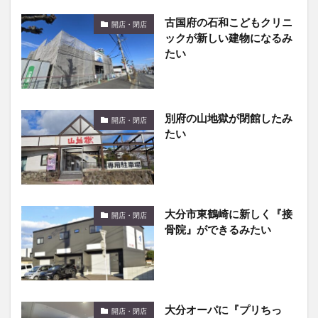
古国府の石和こどもクリニ
開店・閉店
ックが新しい建物になるみ
たい
別府の山地獄が閉館したみ
開店・閉店
たい
大分市東鶴崎に新しく『接
開店・閉店
骨院』ができるみたい
大分オーパに『プリちっ
開店・閉店