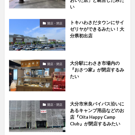
おいた店」と統合したみた
い​
トキハわさだタウンにサイ
開店・閉店
ゼリヤができるみたい！大
分県初出店
大分駅にわさき市場内の
開店・閉店
『おさつ家』が閉店するみ
たい
大分市米良バイパス沿いに
開店・閉店
あるキャンプ用品などのお
店『Oita Happy Camp
Club』が閉店するみたい