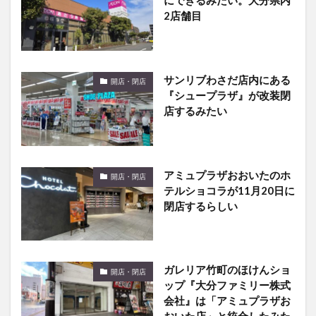
2店舗目
サンリブわさだ店内にある
開店・閉店
『シュープラザ』が改装閉
店するみたい
アミュプラザおおいたのホ
開店・閉店
テルショコラが11月20日に
閉店するらしい
ガレリア竹町のほけんショ
開店・閉店
ップ『大分ファミリー株式
会社』は「アミュプラザお