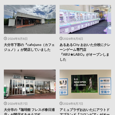
2026年8月8日
2026年8月8日
大分市下郡の『cafejuno（カフェ
あるあるCity おおいた分校にクレ
ジュノ）』が閉店していました
ーンゲーム専門店
『ARU★LABO』がオープンしま
した
2026年8月7日
2026年8月7日
大分市の『珈琲館 フレスポ春日浦
アミュプラザおおいたにアウトド
店』が閉店するそうです
アブランド『コロンビア』がオー