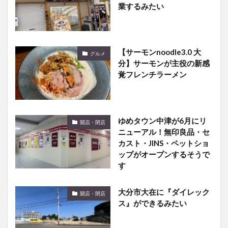
業するみたい
【サーモンnoodle3.0 大
グルメ
分】サーモンが主役の新感
覚フレンチラーメン
ゆめタウン中津が6月にリ
開店・閉店
ニューアル！無印良品・セ
カスト・JINS・ペットショ
ップがオープンするそうで
す
大分市大在に『ダイレック
開店・閉店
ス』ができるみたい