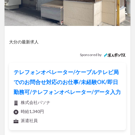
アイススケート
アウトドア
アサイーボウル
アフリカンサファリ
アミュプラザおおいた
アレンジレシピ
アートプラザ
イタリア料理
イベント
イルミネーション
インド料理
ウクライナ
オープン
カフェ
キャンプ
大分の最新求人
グルメ
コストコ
コスモス
コンビニ
Sponsored by
コース料理
コーヒー
サイゼリヤ
サウナ
ジェラート
ジゴロック
ジゴロック2025
テレフォンオペレーター/ケーブルテレビ局
ジャマイカ料理
ジャークチキン
スイーツ
でのお問合せ対応のお仕事/未経験OK/即日
スタバ
セレクトショップ
ソフトクリーム
勤務可/テレフォンオペレーター/データ入力
チキンカレー
テイクアウト
テレビ
株式会社パソナ
トキハ本店
ハロウィン
ハンバーガー
時給1,340円
ハンバーグ
ハーモニーランド
パスタ
パフェ
派遣社員
パン
パーク
パークプレイス大分
ビアガーデン
ビール
ピザ
フェス