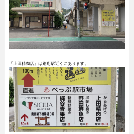
大分駅近く
大神ファーム
大谷翔平選手
姫島村
子ども教室
子ども服
子育て
宇佐市
居酒屋
屋台
平和市民公園能楽堂
庄内町カフェ
府内
投票
挾間町
新幹線
新店
日出
日出町
日田市
昆虫食
明豊
書店
期間限定
本
杵築市
津久見市
海開き
温泉
湧水
湯布院
『上田精肉店』は別府駅近くにあります。
滝
漢方
炭火焼き
焼き菓子
犬
玖珠郡
由布市
由布院
甲子園
石仏
磨崖仏
祝祭の広場
神社
祭り
秋
移転
竹田
竹田市
竹田市ディナー
紅葉
絵本
自動販売機
自転車
臼杵市
舞台
芋
花
花火
茶碗蒸し
蕎麦
虹
衆議院選挙
複合公共施設
観光
観光スポット
話題
豊後大野
豊後大野市
豊後高田市