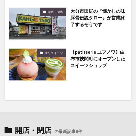
大分市田尻の『懐かしの味
開店・閉店
豚骨伝説タロー』が営業終
了するそうです
【pâtisserie ユフノワ】由
大分スイーツ
布市挾間町にオープンした
スイーツショップ
開店・閉店
の最新記事8件