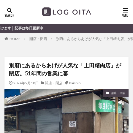
ランチ
開店
ディナー
花火
カテゴリー
更新中
HOME
開店・閉店
別府にあるからあげが人気な「上田精肉店」が閉
タグ
chocozap
DE
GW
haiashin
haishi
別府にあるからあげが人気な「上田精肉店」が
haishin
haisin
haisnin
hasihin
hasishin
閉店。51年間の営業に幕
hishin
hqaishin
JR
kaiten
line
OPA
Paypay
PR
TOKIPO
TOYOTA
2024年9月10日
開店・閉店
haishin
あじさい
いちご
うみたまご
おでかけ
開店・閉店
お土産
お弁当
かき氷
からあげ
くじゅう連山
ねとらぼ
ひまわり
ふるさと納税
まつり
まとめ
みかん
むし湯
わさだタウン
わったん