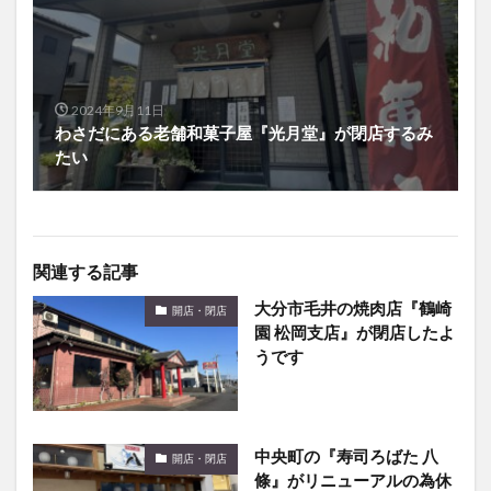
2024年9月11日
わさだにある老舗和菓子屋『光月堂』が閉店するみ
たい
関連する記事
大分市毛井の焼肉店『鶴崎
開店・閉店
園 松岡支店』が閉店したよ
うです
中央町の『寿司ろばた 八
開店・閉店
條』がリニューアルの為休