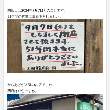
買い物
車
農業文化公園
道の駅
閉店日は
2024年9月7日
とのことです。
鉄道ジオラマ
閉店
閉院
開店
開店閉店
51年間の営業に幕を下ろしました。
開店閉店まとめ
開院
韓国
韓国料理
音楽
飛行機
飲み物
高崎山
鰻
検索
からあげが人気のお店でした。
閉店は残念ですね。