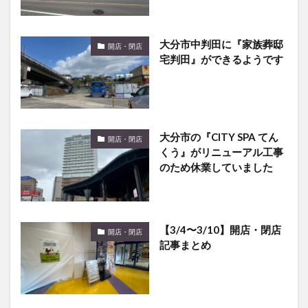
大分市中判田に『家族葬邸
開店・閉店
宅判田』ができるようです
大分市の『CITY SPA てん
開店・閉店
くう』がリニューアル工事
のため休業していました
【3/4〜3/10】開店・閉店
開店・閉店
記事まとめ