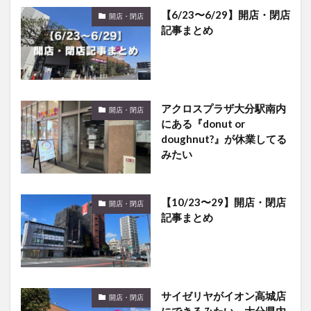
【6/23〜6/29】開店・閉店
開店・閉店
記事まとめ
アクロスプラザ大分駅南内
開店・閉店
にある『donut or
doughnut?』が休業してる
みたい
【10/23〜29】開店・閉店
開店・閉店
記事まとめ
サイゼリヤがイオン高城店
開店・閉店
にできるみたい。大分県内