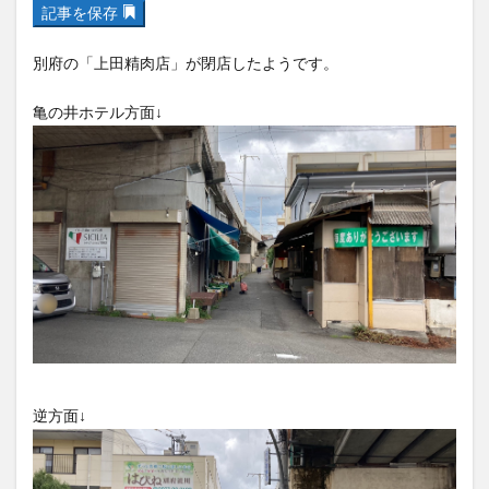
記事を保存
フルーツ
プレミアム商品券
プロレス
ヘルシー
ペスカトーレ
ペット
別府の「上田精肉店」が閉店したようです。
ホーバークラフト
ミヤマキリシマ
ラクテンチ
亀の井ホテル方面↓
ラバーダック
ランチ
ラーメン
リニューアル
リンクスクエア
レトロ
レンタサイクル
中央町
中津市
中華料理
九重町
休業
佐伯市
佐伯市ランチ
佐賀関
体験レポ
保護猫
催事
公園
冬
初詣
別府
別府市
別府観光
古国府
古墳
古物
古着
台湾料理
和定食
和菓子
和食
国東市
地獄めぐり
城島高原パーク
壁画
夏祭り
外貨両替機
大分みなと祭り
大分グルメ
大分スイーツ
大分ランチ
逆方面↓
大分三好ヴァイセアドラー
大分市
大分市美術館
大分県
大分県立美術館
大分空港
大分駅