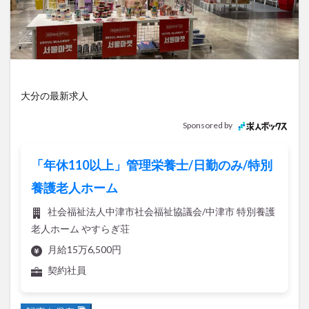
アイススケート
アウトドア
アサイーボウル
アフリカンサファリ
アミュプラザおおいた
アレンジレシピ
アートプラザ
イタリア料理
イベント
イルミネーション
インド料理
ウクライナ
オープン
カフェ
キャンプ
大分の最新求人
グルメ
コストコ
コスモス
コンビニ
Sponsored by
コース料理
コーヒー
サイゼリヤ
サウナ
ジェラート
ジゴロック
ジゴロック2025
「年休110以上」管理栄養士/日勤のみ/特別
ジャマイカ料理
ジャークチキン
スイーツ
養護老人ホーム
スタバ
セレクトショップ
ソフトクリーム
社会福祉法人中津市社会福祉協議会/中津市 特別養護
チキンカレー
テイクアウト
テレビ
老人ホーム やすらぎ荘
トキハ本店
ハロウィン
ハンバーガー
月給15万6,500円
ハンバーグ
ハーモニーランド
パスタ
パフェ
契約社員
パン
パーク
パークプレイス大分
ビアガーデン
ビール
ピザ
フェス