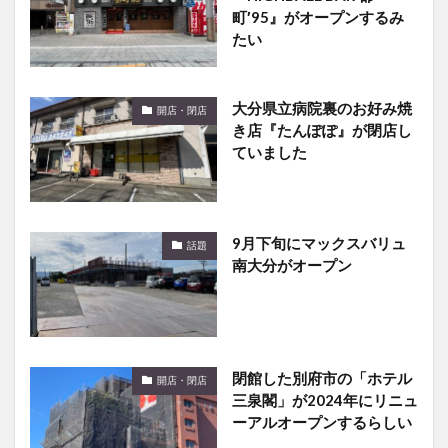
町′95』がオープンするみ
たい
大分県立病院裏のお好み焼
開店・閉店
き店『たんぽぽ』が閉店し
ていました
9月下旬にマックスバリュ
話題
南大分がオープン
閉館した別府市の「ホテル
開店・閉店
三泉閣」が2024年にリニュ
ーアルオープンするらしい