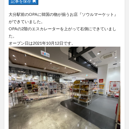
記事を保存
フルーツ
プレミアム商品券
プロレス
ヘルシー
ペスカトーレ
ペット
大分駅前のOPAに韓国の物が揃うお店『ソウルマーケット』
ホーバークラフト
ミヤマキリシマ
ラクテンチ
ができていました。
OPAの2階のエスカレーターを上がって右側にできていまし
ラバーダック
ランチ
ラーメン
リニューアル
た。
リンクスクエア
レトロ
レンタサイクル
オープン日は2021年10月12日です。
中央町
中津市
中華料理
九重町
休業
佐伯市
佐伯市ランチ
佐賀関
体験レポ
保護猫
催事
公園
冬
初詣
別府
別府市
別府観光
古国府
古墳
古物
古着
台湾料理
和定食
和菓子
和食
国東市
地獄めぐり
城島高原パーク
壁画
夏祭り
外貨両替機
大分みなと祭り
大分グルメ
大分スイーツ
大分ランチ
大分三好ヴァイセアドラー
大分市
大分市美術館
大分県
大分県立美術館
大分空港
大分駅