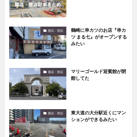
鶴崎に串カツのお店『串カ
開店・閉店
ツ まる七』がオープンする
みたい
マリーゴールド迎賓館が閉
開店・閉店
館してた
東大道の大分駅近くにマン
開店・閉店
ションができるみたい