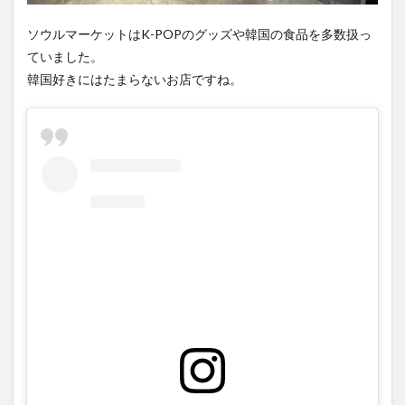
大分駅近く
大神ファーム
大谷翔平選手
ソウルマーケットはK-POPのグッズや韓国の食品を多数扱っ
姫島村
子ども教室
子ども服
子育て
ていました。
宇佐市
居酒屋
屋台
平和市民公園能楽堂
韓国好きにはたまらないお店ですね。
庄内町カフェ
府内
投票
挾間町
新幹線
新店
日出
日出町
日田市
昆虫食
明豊
書店
期間限定
本
杵築市
津久見市
海開き
温泉
湧水
湯布院
滝
漢方
炭火焼き
焼き菓子
犬
玖珠郡
由布市
由布院
甲子園
石仏
磨崖仏
祝祭の広場
神社
祭り
秋
移転
竹田
竹田市
竹田市ディナー
紅葉
絵本
自動販売機
自転車
臼杵市
舞台
芋
花
花火
茶碗蒸し
蕎麦
虹
衆議院選挙
複合公共施設
観光
観光スポット
話題
豊後大野
豊後大野市
豊後高田市