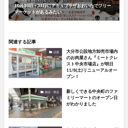
10月30日・31日にアミュプラザおおいたでフリー
マーケットがあるみたい
関連する記事
大分市公設地方卸売市場内
話題
のお肉屋さん『ミートクレ
スト中央市場店』が明日
11/8(土)リニューアルオー
プン！
新しくできる中央町のファ
開店・閉店
ミリーマートのオープン日
がわかりました