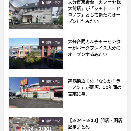
大分市東野台「カレーヤ 医
開店・閉店
大前店」が『シャトー・ヒ
ロノブ』として新たにオー
プンしたみたい
大分合同カルチャーセンタ
開店・閉店
ーがパークプレイス大分に
オープンするみたい
舞鶴橋近くの『なしか！ラ
開店・閉店
ーメン』が閉店。50年間の
営業に幕。
【3/24～3/30】開店・閉店
開店・閉店
記事まとめ