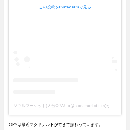
買い物
車
農業文化公園
道の駅
この投稿をInstagramで見る
鉄道ジオラマ
閉店
閉院
開店
開店閉店
開店閉店まとめ
開院
韓国
韓国料理
音楽
飛行機
飲み物
高崎山
鰻
検索
ソウルマーケット(大分OPA店)(@seoulmarket.oita)がシェアした投稿
OPAは最近マクドナルドができて賑わっています。