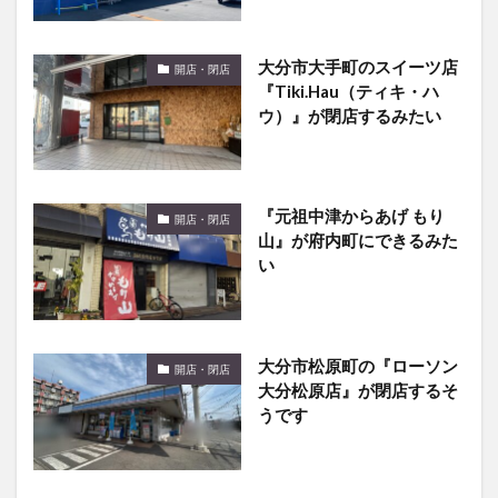
大分市大手町のスイーツ店
開店・閉店
『Tiki.Hau（ティキ・ハ
ウ）』が閉店するみたい
『元祖中津からあげ もり
開店・閉店
山』が府内町にできるみた
い
大分市松原町の『ローソン
開店・閉店
大分松原店』が閉店するそ
うです