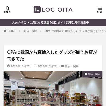
ランチ
開店
ディナー
花火
カテゴリー
〜し気になる話題を届けます │ 記事は毎日更新中
HOME
開店・閉店
OPAに韓国から直輸入したグッズが揃うお店が
タグ
chocozap
DE
GW
haiashin
haishi
OPAに韓国から直輸入したグッズが揃うお店が
haishin
haisin
haisnin
hasihin
hasishin
できてた
hishin
hqaishin
JR
kaiten
line
OPA
Paypay
PR
TOKIPO
TOYOTA
2021年10月27日
2021年10月29日
開店・閉店
あじさい
いちご
うみたまご
おでかけ
開店・閉店
お土産
お弁当
かき氷
からあげ
くじゅう連山
ねとらぼ
ひまわり
ふるさと納税
まつり
まとめ
みかん
むし湯
わさだタウン
わったん