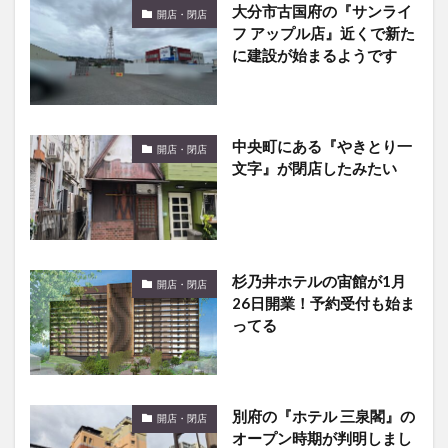
大分市古国府の『サンライ
開店・閉店
フ アップル店』近くで新た
に建設が始まるようです
中央町にある『やきとり一
開店・閉店
文字』が閉店したみたい
杉乃井ホテルの宙館が1月
開店・閉店
26日開業！予約受付も始ま
ってる
別府の『ホテル 三泉閣』の
開店・閉店
オープン時期が判明しまし