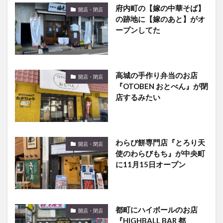
府内町の【嫁の中華そば】
開店・閉店
の跡地に【嫁のあと】がオ
ープンしてた
高城の手作り弁当のお店
開店・閉店
『OTOBEN おとべん』が閉
店するみたい
わらび餅専門店『とろり天
開店・閉店
使のわらびもち』が中央町
に11月15日オープン
都町にハイボールのお店
開店・閉店
『HIGHBALL BAR 都