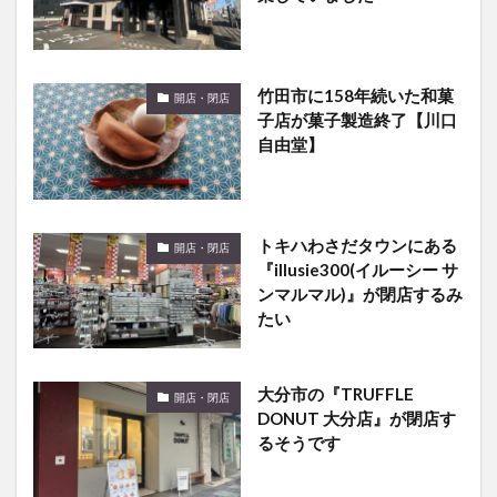
竹田市に158年続いた和菓
開店・閉店
子店が菓子製造終了【川口
自由堂】
トキハわさだタウンにある
開店・閉店
『illusie300(イルーシー サ
ンマルマル)』が閉店するみ
たい
大分市の『TRUFFLE
開店・閉店
DONUT 大分店』が閉店す
るそうです