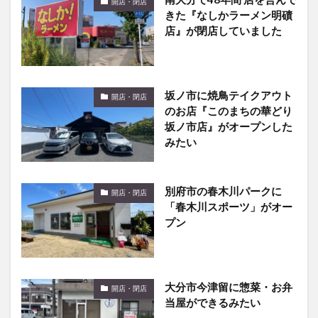
開店・閉店
きた『なしかラーメン明磧
店』が閉店していました
坂ノ市に焼鳥テイクアウト
開店・閉店
のお店『このまちの華どり
坂ノ市店』がオープンした
みたい
別府市の春木川パークに
開店・閉店
「春木川スポーツ」がオー
プン
大分市今津留に惣菜・お弁
開店・閉店
当屋ができるみたい