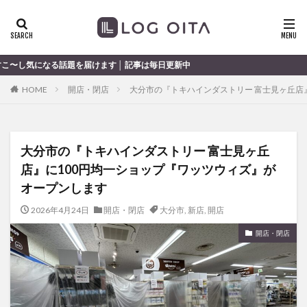
ランチ
開店
ディナー
花火
カテゴリー
届けます │ 記事は毎日更新中
HOME
開店・閉店
大分市の『トキハインダストリー 富士見ヶ丘店
タグ
chocozap
DE
GW
haiashin
haishi
大分市の『トキハインダストリー 富士見ヶ丘
haishin
haisin
haisnin
hasihin
hasishin
店』に100円均一ショップ『ワッツウィズ』が
hishin
hqaishin
JR
kaiten
line
オープンします
OPA
Paypay
PR
TOKIPO
TOYOTA
2026年4月24日
開店・閉店
大分市
,
新店
,
開店
あじさい
いちご
うみたまご
おでかけ
お土産
お弁当
かき氷
からあげ
開店・閉店
くじゅう連山
ねとらぼ
ひまわり
ふるさと納税
まつり
まとめ
みかん
むし湯
わさだタウン
わったん