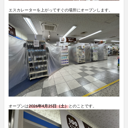
大分駅近く
大神ファーム
大谷翔平選手
エスカレーターを上がってすぐの場所にオープンします。
姫島村
子ども教室
子ども服
子育て
宇佐市
居酒屋
屋台
平和市民公園能楽堂
庄内町カフェ
府内
投票
挾間町
新幹線
新店
日出
日出町
日田市
昆虫食
明豊
書店
期間限定
本
杵築市
津久見市
海開き
温泉
湧水
湯布院
滝
漢方
炭火焼き
焼き菓子
犬
玖珠郡
由布市
由布院
甲子園
石仏
磨崖仏
祝祭の広場
神社
祭り
秋
移転
竹田
竹田市
竹田市ディナー
紅葉
絵本
自動販売機
自転車
臼杵市
舞台
オープンは
2026年4月25日（土）
とのことです。
芋
花
花火
茶碗蒸し
蕎麦
虹
衆議院選挙
複合公共施設
観光
観光スポット
話題
豊後大野
豊後大野市
豊後高田市