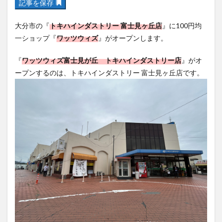
記事を保存
フルーツ
プレミアム商品券
プロレス
ヘルシー
ペスカトーレ
ペット
大分市の『
トキハインダストリー 富士見ヶ丘店
』に100円均
ホーバークラフト
ミヤマキリシマ
ラクテンチ
一ショップ『
ワッツウィズ
』がオープンします。
ラバーダック
ランチ
ラーメン
リニューアル
『
ワッツウィズ富士見が丘 トキハインダストリー店
』がオ
リンクスクエア
レトロ
レンタサイクル
ープンするのは、トキハインダストリー 富士見ヶ丘店です。
中央町
中津市
中華料理
九重町
休業
佐伯市
佐伯市ランチ
佐賀関
体験レポ
保護猫
催事
公園
冬
初詣
別府
別府市
別府観光
古国府
古墳
古物
古着
台湾料理
和定食
和菓子
和食
国東市
地獄めぐり
城島高原パーク
壁画
夏祭り
外貨両替機
大分みなと祭り
大分グルメ
大分スイーツ
大分ランチ
大分三好ヴァイセアドラー
大分市
大分市美術館
大分県
大分県立美術館
大分空港
大分駅