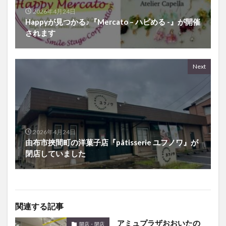
2026年4月24日
Happyが見つかる♪『Mercato – ハピめる -』が開催
されます
Next
2026年4月24日
由布市挾間町の洋菓子店『pâtisserie ユフノワ』が
閉店していました
関連する記事
アミュプラザおおいたの
開店・閉店