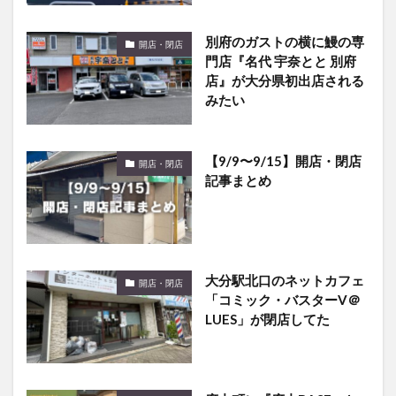
別府のガストの横に鰻の専
開店・閉店
門店『名代 宇奈とと 別府
店』が大分県初出店される
みたい
【9/9〜9/15】開店・閉店
開店・閉店
記事まとめ
大分駅北口のネットカフェ
開店・閉店
「コミック・バスターV＠
LUES」が閉店してた