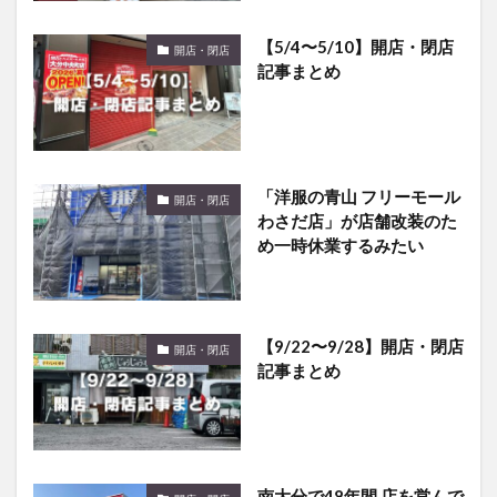
【5/4〜5/10】開店・閉店
開店・閉店
記事まとめ
「洋服の青山 フリーモール
開店・閉店
わさだ店」が店舗改装のた
め一時休業するみたい
【9/22〜9/28】開店・閉店
開店・閉店
記事まとめ
南大分で48年間 店を営んで