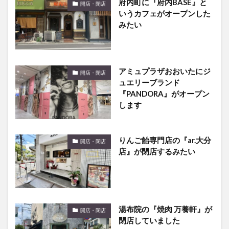
府内町に『府内BASE』と
開店・閉店
いうカフェがオープンした
みたい
アミュプラザおおいたにジ
開店・閉店
ュエリーブランド
『PANDORA』がオープン
します
りんご飴専門店の『ar.大分
開店・閉店
店』が閉店するみたい
湯布院の『焼肉 万養軒』が
開店・閉店
閉店していました