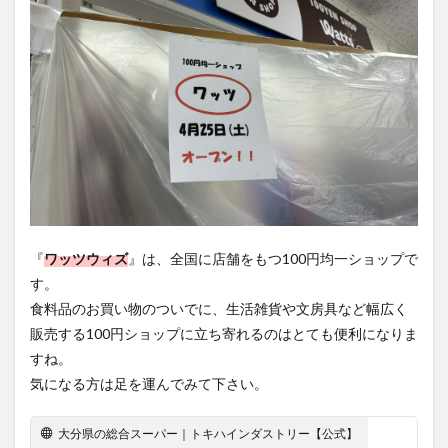
買い物
車
農業文化公園
道の駅
鉄道ジオラマ
閉店
閉院
開店
開店閉店
開店閉店まとめ
開院
韓国
韓国料理
音楽
飛行機
飲み物
高崎山
鰻
検索
『
ワッツウィズ
』は、全国に店舗をもつ100円均一ショップで
す。
食料品のお買い物のついでに、生活雑貨や文房具など幅広く
販売する100円ショップに立ち寄れるのはとても便利になりま
すね。
気になる方は足を運んでみて下さい。
大分県の総合スーパー｜トキハインダストリー【公式】