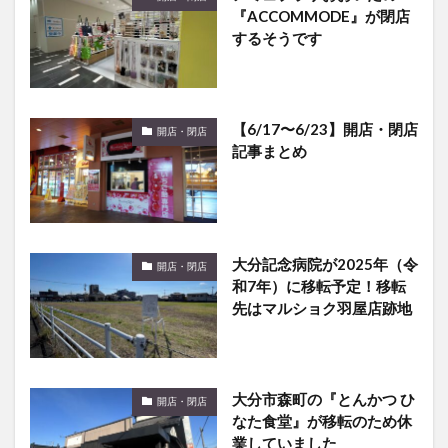
『ACCOMMODE』が閉店
するそうです
【6/17〜6/23】開店・閉店
開店・閉店
記事まとめ
大分記念病院が2025年（令
開店・閉店
和7年）に移転予定！移転
先はマルショク羽屋店跡地
大分市森町の『とんかつ ひ
開店・閉店
なた食堂』が移転のため休
業していました