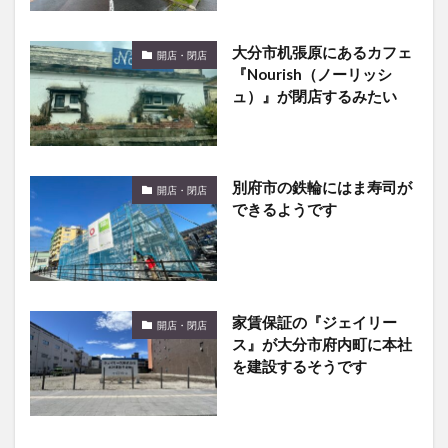
大分市机張原にあるカフェ
開店・閉店
『Nourish（ノーリッシ
ュ）』が閉店するみたい
別府市の鉄輪にはま寿司が
開店・閉店
できるようです
家賃保証の『ジェイリー
開店・閉店
ス』が大分市府内町に本社
を建設するそうです