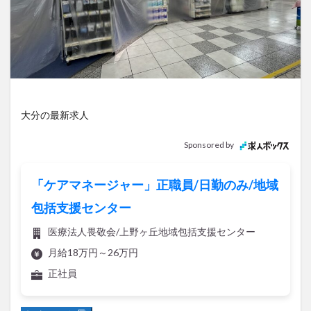
アイススケート
アウトドア
アサイーボウル
アフリカンサファリ
アミュプラザおおいた
アレンジレシピ
アートプラザ
イタリア料理
イベント
イルミネーション
インド料理
ウクライナ
オープン
カフェ
キャンプ
グルメ
コストコ
コスモス
コンビニ
大分の最新求人
コース料理
コーヒー
サイゼリヤ
サウナ
Sponsored by
ジェラート
ジゴロック
ジゴロック2025
ジャマイカ料理
ジャークチキン
スイーツ
「ケアマネージャー」正職員/日勤のみ/地域
スタバ
セレクトショップ
ソフトクリーム
包括支援センター
チキンカレー
テイクアウト
テレビ
医療法人畏敬会/上野ヶ丘地域包括支援センター
トキハ本店
ハロウィン
ハンバーガー
月給18万円～26万円
ハンバーグ
ハーモニーランド
パスタ
パフェ
正社員
パン
パーク
パークプレイス大分
ビアガーデン
ビール
ピザ
フェス