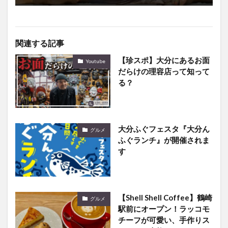
関連する記事
【珍スポ】大分にあるお面
Youtube
だらけの理容店って知って
る？
大分ふぐフェスタ『大分ん
グルメ
ふぐランチ』が開催されま
す
【Shell Shell Coffee】鶴崎
グルメ
駅前にオープン！ラッコモ
チーフが可愛い、手作りス