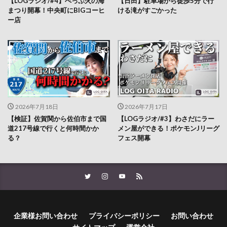
【LOGラジオ/#4】べっぷ火の海
【日田】駐車場から徒歩5分で行
まつり開幕！中央町にBIGコーヒ
ける滝がすごかった
ー店
2026年7月18日
2026年7月17日
【検証】佐賀関から佐伯市まで国
【LOGラジオ/#3】わさだにラー
道217号線で行くと何時間かか
メン屋ができる！ポケモンJリーグ
る？
フェス開幕
企業様お問い合わせ
プライバシーポリシー
お問い合わせ