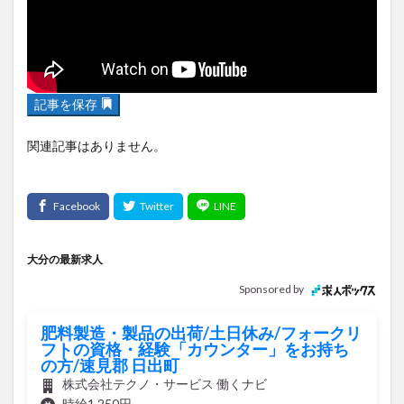
大分駅近く
大神ファーム
大谷翔平選手
姫島村
子ども教室
子ども服
子育て
宇佐市
居酒屋
屋台
平和市民公園能楽堂
庄内町カフェ
府内
投票
挾間町
新幹線
記事を保存
新店
日出
日出町
日田市
昆虫食
関連記事はありません。
明豊
書店
期間限定
本
杵築市
津久見市
海開き
温泉
湧水
湯布院
滝
漢方
炭火焼き
焼き菓子
犬
玖珠郡
由布市
由布院
甲子園
石仏
磨崖仏
祝祭の広場
神社
祭り
秋
大分の最新求人
移転
竹田
竹田市
竹田市ディナー
紅葉
Sponsored by
絵本
自動販売機
自転車
臼杵市
舞台
肥料製造・製品の出荷/土日休み/フォークリ
芋
花
花火
茶碗蒸し
蕎麦
虹
フトの資格・経験「カウンター」をお持ち
の方/速見郡 日出町
衆議院選挙
複合公共施設
観光
観光スポット
株式会社テクノ・サービス 働くナビ
話題
豊後大野
豊後大野市
豊後高田市
時給1,250円