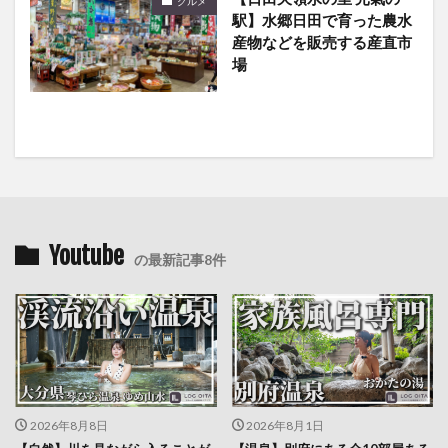
グルメ
駅】水郷日田で育った農水
産物などを販売する産直市
場
Youtube
の最新記事8件
2026年8月8日
2026年8月1日