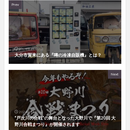
Prev
2024年11月2日
大分市賀来にある『噂の冷凍自販機』とは？
Next
2024年11月3日
“戸次川の合戦”の舞台となった大野川で『第20回 大
野川合戦まつり』が開催されます