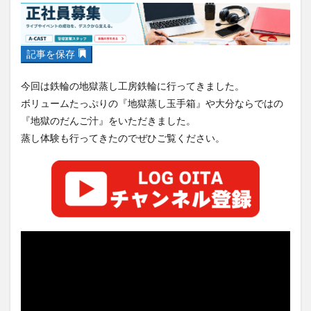
フルーツ
プレミアム商品券
プロレス
ヘルシー
ペスカトーレ
ペット
ホーバークラフト
ミヤマキリシマ
ラクテンチ
記事を保存
ラバーダック
ランチ
ラーメン
リニューアル
今回は鉄輪の地獄蒸し工房鉄輪に行ってきました。
リンクスクエア
レトロ
レンタサイクル
ボリュームたっぷりの『地獄蒸し玉手箱』や大分ならではの
中央町
中津市
中華料理
九重町
休業
『地獄のだんご汁』をいただきました。
佐伯市
佐伯市ランチ
佐賀関
体験レポ
蒸し体験も行ってきたのでぜひご覧ください。
保護猫
催事
公園
冬
初詣
別府
別府市
別府観光
古国府
古墳
古物
古着
台湾料理
和定食
和菓子
和食
国東市
地獄めぐり
城島高原パーク
壁画
夏祭り
外貨両替機
大分みなと祭り
大分グルメ
大分スイーツ
大分ランチ
大分三好ヴァイセアドラー
大分市
大分市美術館
大分県
大分県立美術館
大分空港
大分駅