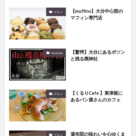
【muffins】大分中心部の
グルメ
マフィン専門店
【驚愕】大分にあるポツン
Youtube
と残る廃神社
【くるりCafe 】東津留に
グルメ
あるパン屋さんのカフェ
湯布院の味わいを心ゆくま
グルメ