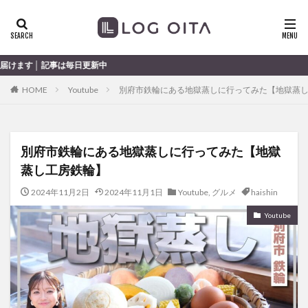
ランチ
開店
ディナー
花火
カテゴリー
は毎日更新中
HOME
Youtube
別府市鉄輪にある地獄蒸しに行ってみた【地獄蒸
タグ
chocozap
DE
GW
haiashin
haishi
別府市鉄輪にある地獄蒸しに行ってみた【地獄
haishin
haisin
haisnin
hasihin
hasishin
蒸し工房鉄輪】
hishin
hqaishin
JR
kaiten
line
OPA
Paypay
PR
TOKIPO
TOYOTA
2024年11月2日
2024年11月1日
Youtube
,
グルメ
haishin
あじさい
いちご
うみたまご
おでかけ
Youtube
お土産
お弁当
かき氷
からあげ
くじゅう連山
ねとらぼ
ひまわり
ふるさと納税
まつり
まとめ
みかん
むし湯
わさだタウン
わったん