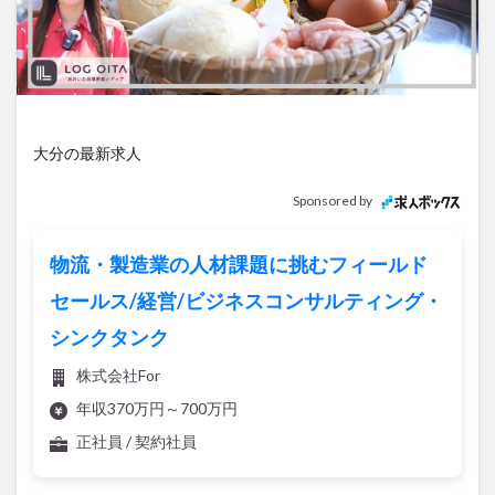
アイススケート
アウトドア
アサイーボウル
アフリカンサファリ
アミュプラザおおいた
アレンジレシピ
アートプラザ
イタリア料理
イベント
イルミネーション
インド料理
ウクライナ
オープン
カフェ
キャンプ
大分の最新求人
グルメ
コストコ
コスモス
コンビニ
Sponsored by
コース料理
コーヒー
サイゼリヤ
サウナ
ジェラート
ジゴロック
ジゴロック2025
物流・製造業の人材課題に挑むフィールド
ジャマイカ料理
ジャークチキン
スイーツ
セールス/経営/ビジネスコンサルティング・
スタバ
セレクトショップ
ソフトクリーム
シンクタンク
チキンカレー
テイクアウト
テレビ
株式会社For
トキハ本店
ハロウィン
ハンバーガー
年収370万円～700万円
ハンバーグ
ハーモニーランド
パスタ
パフェ
正社員 / 契約社員
パン
パーク
パークプレイス大分
ビアガーデン
ビール
ピザ
フェス