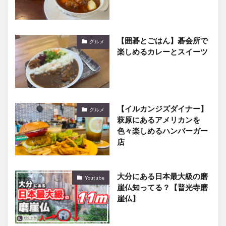
【囲碁とごはん】碁会所で
グルメ
楽しめるカレーとスイーツ
【イルカンジズダイナー】
グルメ
萩原にあるアメリカンを
色々楽しめるハンバーガー
店
大分にある日本最大級の磨
Youtube
崖仏知ってる？【普光寺磨
崖仏】