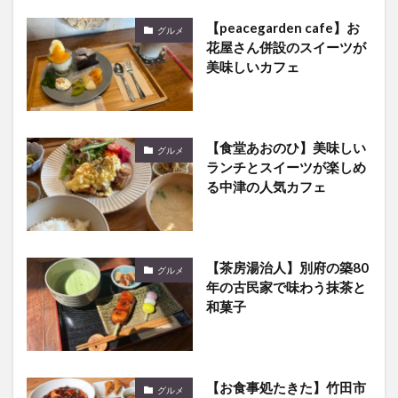
【peacegarden cafe】お
グルメ
花屋さん併設のスイーツが
美味しいカフェ
【食堂あおのひ】美味しい
グルメ
ランチとスイーツが楽しめ
る中津の人気カフェ
【茶房湯治人】別府の築80
グルメ
年の古民家で味わう抹茶と
和菓子
【お食事処たきた】竹田市
グルメ