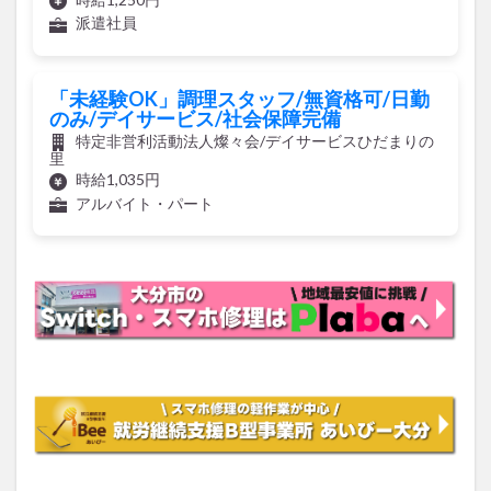
買い物
車
農業文化公園
道の駅
派遣社員
鉄道ジオラマ
閉店
閉院
開店
開店閉店
開店閉店まとめ
開院
韓国
韓国料理
「未経験OK」調理スタッフ/無資格可/日勤
のみ/デイサービス/社会保障完備
音楽
飛行機
飲み物
高崎山
鰻
特定非営利活動法人燦々会/デイサービスひだまりの
里
検索
時給1,035円
アルバイト・パート