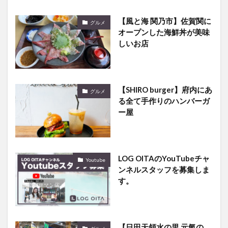
【風と海 関乃市】佐賀関に
グルメ
オープンした海鮮丼が美味
しいお店
【SHIRO burger】府内にあ
グルメ
る全て手作りのハンバーガ
ー屋
LOG OITAのYouTubeチャ
Youtube
ンネルスタッフを募集しま
す。
【日田天領水の里 元氣の