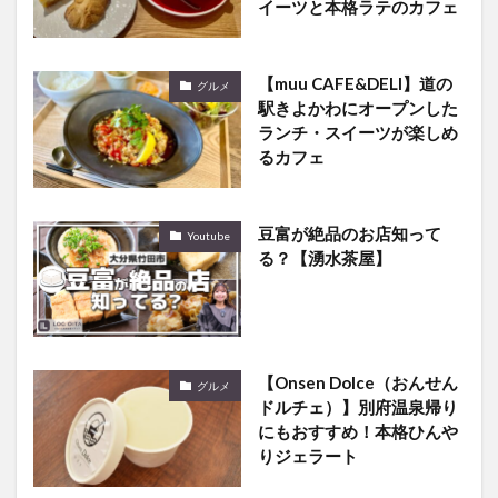
イーツと本格ラテのカフェ
【muu CAFE&DELI】道の
グルメ
駅きよかわにオープンした
ランチ・スイーツが楽しめ
るカフェ
豆富が絶品のお店知って
Youtube
る？【湧水茶屋】
【Onsen Dolce（おんせん
グルメ
ドルチェ）】別府温泉帰り
にもおすすめ！本格ひんや
りジェラート