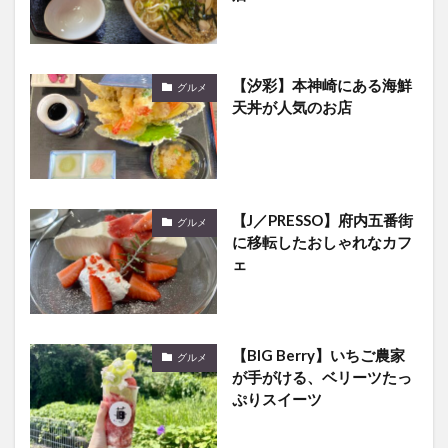
【汐彩】本神崎にある海鮮
グルメ
天丼が人気のお店
【J／PRESSO】府内五番街
グルメ
に移転したおしゃれなカフ
ェ
【BIG Berry】いちご農家
グルメ
が手がける、ベリーツたっ
ぷりスイーツ