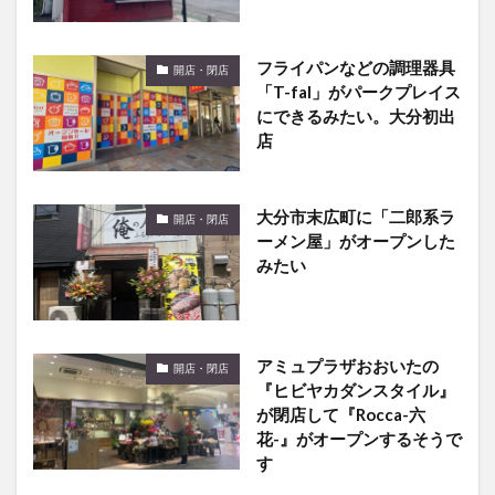
フライパンなどの調理器具
開店・閉店
「T-fal」がパークプレイス
にできるみたい。大分初出
店
大分市末広町に「二郎系ラ
開店・閉店
ーメン屋」がオープンした
みたい
アミュプラザおおいたの
開店・閉店
『ヒビヤカダンスタイル』
が閉店して『Rocca-六
花-』がオープンするそうで
す