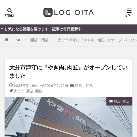
ランチ
開店
ディナー
花火
カテゴリー
ます │ 記事は毎日更新中
HOME
開店・閉店
大分市津守に『やき肉､肉匠』がオープンしてい
タグ
chocozap
DE
GW
haiashin
haishi
大分市津守に『やき肉､肉匠』がオープンしてい
haishin
haisin
haisnin
hasihin
hasishin
ました
hishin
hqaishin
JR
kaiten
line
OPA
Paypay
PR
TOKIPO
TOYOTA
2026年5月6日
2026年5月2日
開店・閉店
大分市
,
新店
,
開店
あじさい
いちご
うみたまご
おでかけ
開店・閉店
お土産
お弁当
かき氷
からあげ
くじゅう連山
ねとらぼ
ひまわり
ふるさと納税
まつり
まとめ
みかん
むし湯
わさだタウン
わったん