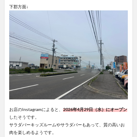
買い物
車
農業文化公園
道の駅
下郡方面↓
鉄道ジオラマ
閉店
閉院
開店
開店閉店
開店閉店まとめ
開院
韓国
韓国料理
音楽
飛行機
飲み物
高崎山
鰻
検索
お店のInstagramによると、
2026年4月29日（水）にオープン
したそうです。
サラダバーキッズルームやサラダバーもあって、質の高いお
肉を楽しめるようです。