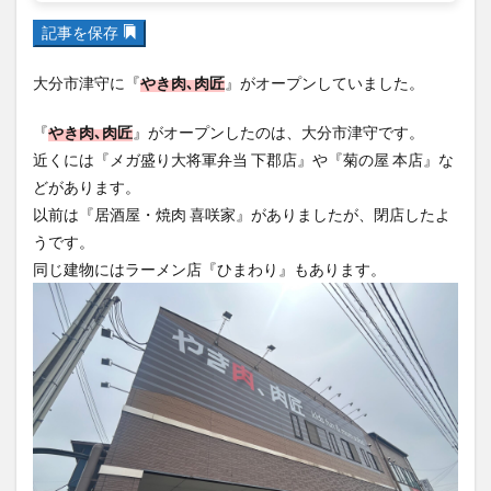
フルーツ
プレミアム商品券
プロレス
記事を保存
ヘルシー
ペスカトーレ
ペット
ホーバークラフト
ミヤマキリシマ
ラクテンチ
大分市津守に『
やき肉､肉匠
』がオープンしていました。
ラバーダック
ランチ
ラーメン
リニューアル
『
やき肉､肉匠
』がオープンしたのは、大分市津守です。
リンクスクエア
レトロ
レンタサイクル
近くには『メガ盛り大将軍弁当 下郡店』や『菊の屋 本店』な
中央町
中津市
中華料理
九重町
休業
どがあります。
佐伯市
佐伯市ランチ
佐賀関
体験レポ
以前は『居酒屋・焼肉 喜咲家』がありましたが、閉店したよ
うです。
保護猫
催事
公園
冬
初詣
別府
同じ建物にはラーメン店『ひまわり』もあります。
別府市
別府観光
古国府
古墳
古物
古着
台湾料理
和定食
和菓子
和食
国東市
地獄めぐり
城島高原パーク
壁画
夏祭り
外貨両替機
大分みなと祭り
大分グルメ
大分スイーツ
大分ランチ
大分三好ヴァイセアドラー
大分市
大分市美術館
大分県
大分県立美術館
大分空港
大分駅