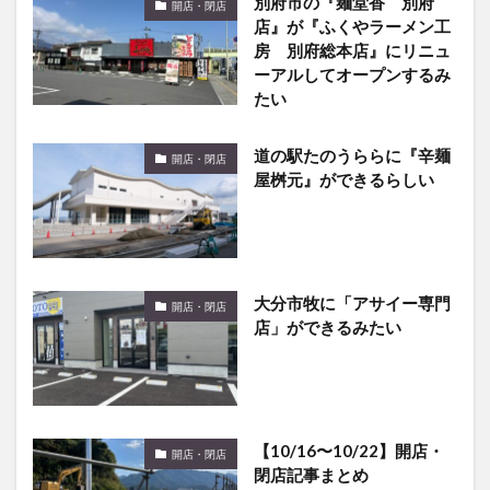
別府市の『麺堂香 別府
開店・閉店
店』が『ふくやラーメン工
房 別府総本店』にリニュ
ーアルしてオープンするみ
たい
道の駅たのうららに『辛麺
開店・閉店
屋桝元』ができるらしい
大分市牧に「アサイー専門
開店・閉店
店」ができるみたい
【10/16〜10/22】開店・
開店・閉店
閉店記事まとめ