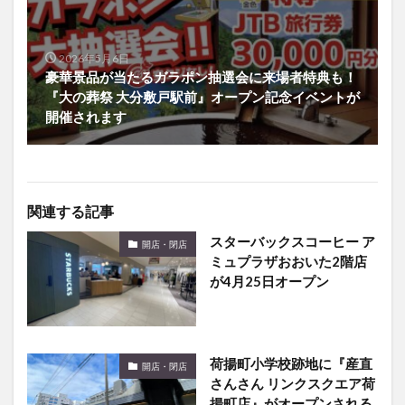
2026年5月6日
豪華景品が当たるガラポン抽選会に来場者特典も！
『大の葬祭 大分敷戸駅前』オープン記念イベントが
開催されます
関連する記事
スターバックスコーヒー ア
開店・閉店
ミュプラザおおいた2階店
が4月25日オープン
荷揚町小学校跡地に『産直
開店・閉店
さんさん リンクスクエア荷
揚町店』がオープンされる