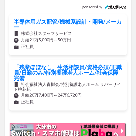
Sponsored by
半導体用ガス配管/機械系設計・開発/メーカ
ー
株式会社スタッフサービス
月給21万5,000円～50万円
正社員
「残業ほぼなし」生活相談員/資格必須/正職
員/日勤のみ/特別養護老人ホーム/社会保障
完備
社会福祉法人青樹会/特別養護老人ホーム リバーサイ
ド桃花苑
月給20万7,400円～24万6,720円
正社員