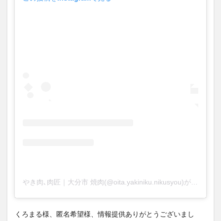
やき肉､肉匠｜大分市 焼肉(@oita.yakiniku.nikusyou)がシェアした投稿
くろまる様、匿名希望様、情報提供ありがとうございまし