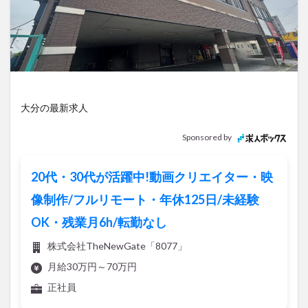
アイススケート
アウトドア
アサイーボウル
アフリカンサファリ
アミュプラザおおいた
アレンジレシピ
アートプラザ
イタリア料理
イベント
イルミネーション
インド料理
ウクライナ
オープン
カフェ
キャンプ
大分の最新求人
グルメ
コストコ
コスモス
コンビニ
コース料理
コーヒー
サイゼリヤ
サウナ
Sponsored by
ジェラート
ジゴロック
ジゴロック2025
ジャマイカ料理
ジャークチキン
スイーツ
20代・30代が活躍中!動画クリエイター・映
スタバ
セレクトショップ
ソフトクリーム
像制作/フルリモート・年休125日/未経験
チキンカレー
テイクアウト
テレビ
OK・残業月6h/転勤なし
トキハ本店
ハロウィン
ハンバーガー
株式会社TheNewGate「8077」
ハンバーグ
ハーモニーランド
パスタ
パフェ
月給30万円～70万円
パン
パーク
パークプレイス大分
正社員
ビアガーデン
ビール
ピザ
フェス