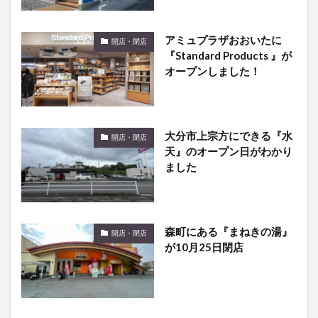
アミュプラザおおいたに
開店・閉店
『Standard Products 』が
オープンしました！
大分市上宗方にできる『水
開店・閉店
天』のオープン日がわかり
ました
森町にある『まねきの湯』
開店・閉店
が10月25日閉店