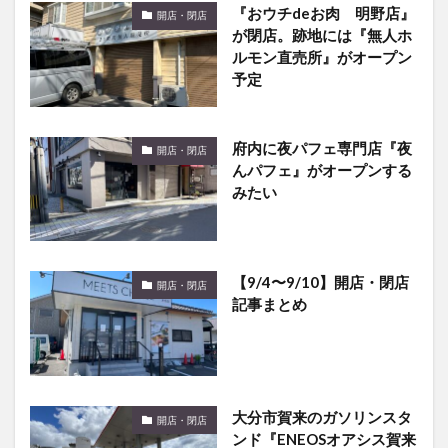
『おウチdeお肉 明野店』
開店・閉店
が閉店。跡地には『無人ホ
ルモン直売所』がオープン
予定
府内に夜パフェ専門店『夜
開店・閉店
んパフェ』がオープンする
みたい
【9/4〜9/10】開店・閉店
開店・閉店
記事まとめ
大分市賀来のガソリンスタ
開店・閉店
ンド『ENEOSオアシス賀来