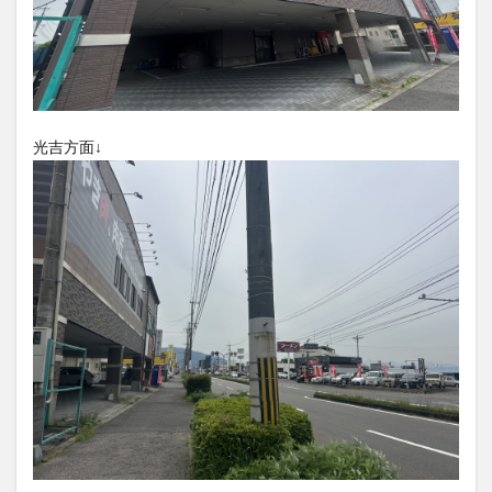
大分駅近く
大神ファーム
大谷翔平選手
姫島村
子ども教室
子ども服
子育て
宇佐市
居酒屋
屋台
平和市民公園能楽堂
庄内町カフェ
府内
投票
挾間町
新幹線
光吉方面↓
新店
日出
日出町
日田市
昆虫食
明豊
書店
期間限定
本
杵築市
津久見市
海開き
温泉
湧水
湯布院
滝
漢方
炭火焼き
焼き菓子
犬
玖珠郡
由布市
由布院
甲子園
石仏
磨崖仏
祝祭の広場
神社
祭り
秋
移転
竹田
竹田市
竹田市ディナー
紅葉
絵本
自動販売機
自転車
臼杵市
舞台
芋
花
花火
茶碗蒸し
蕎麦
虹
衆議院選挙
複合公共施設
観光
観光スポット
話題
豊後大野
豊後大野市
豊後高田市