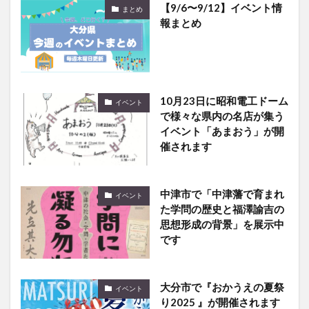
【9/6〜9/12】イベント情
まとめ
報まとめ
10月23日に昭和電工ドーム
イベント
で様々な県内の名店が集う
イベント「あまおう」が開
催されます
中津市で「中津藩で育まれ
イベント
た学問の歴史と福澤諭吉の
思想形成の背景」を展示中
です
大分市で『おかうえの夏祭
イベント
り2025 』が開催されます