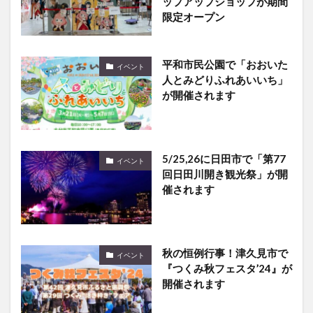
ップアップショップが期間
限定オープン
平和市民公園で「おおいた
イベント
人とみどりふれあいいち」
が開催されます
5/25,26に日田市で「第77
イベント
回日田川開き観光祭」が開
催されます
秋の恒例行事！津久見市で
イベント
『つくみ秋フェスタ’24』が
開催されます