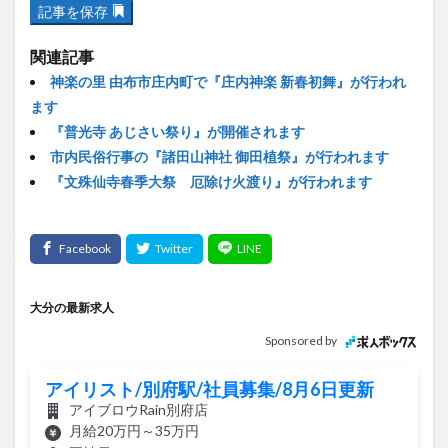
記事を保存
関連記事
神楽の里 由布市庄内町で『庄内神楽 新春初舞』が行われ
ます
『普光寺 あじさい祭り』が開催されます
市内民俗行事の『諸田山神社 御田植祭』が行われます
『文殊仙寺春季大祭 厄除け火渡り』が行われます
大分の最新求人
Sponsored by
アイリスト/別府駅/社員募集/8月6日更新
アイブロウRain別府店
月給20万円～35万円