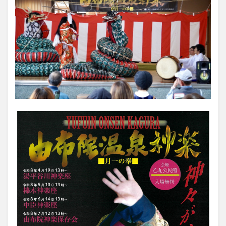
大分駅近く
大神ファーム
大谷翔平選手
姫島村
子ども教室
子ども服
子育て
宇佐市
居酒屋
屋台
平和市民公園能楽堂
庄内町カフェ
府内
投票
挾間町
新幹線
新店
日出
日出町
日田市
昆虫食
明豊
書店
期間限定
本
杵築市
津久見市
海開き
温泉
湧水
湯布院
滝
漢方
炭火焼き
焼き菓子
犬
玖珠郡
由布市
由布院
甲子園
石仏
磨崖仏
祝祭の広場
神社
祭り
秋
移転
竹田
竹田市
竹田市ディナー
紅葉
絵本
自動販売機
自転車
臼杵市
舞台
芋
花
花火
茶碗蒸し
蕎麦
虹
衆議院選挙
複合公共施設
観光
観光スポット
話題
豊後大野
豊後大野市
豊後高田市