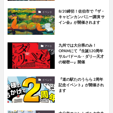
8/20締切！佐伯市で『ザ・
イベント
キャビンカンパニー講演 サ
イン会』が開催されます
九州では大分県のみ！
アート
OPAMにて『生誕120周年
サルバドール・ダリ―天才
の秘密―』開催
『道の駅たのうらら 2周年
イベント
記念イベント』が開催され
ます