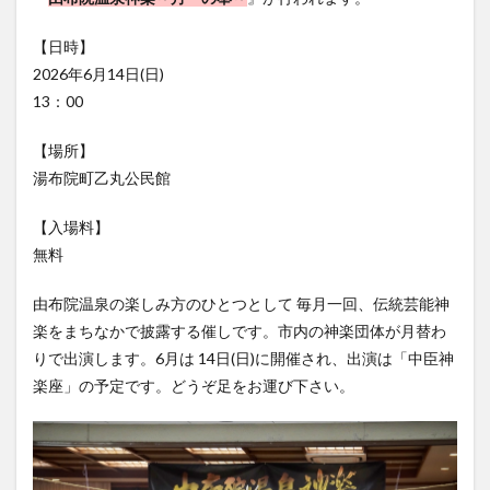
フルーツ
プレミアム商品券
プロレス
【日時】
ヘルシー
ペスカトーレ
ペット
2026年6月14日(日)
ホーバークラフト
ミヤマキリシマ
ラクテンチ
13：00
ラバーダック
ランチ
ラーメン
リニューアル
リンクスクエア
レトロ
レンタサイクル
【場所】
湯布院町乙丸公民館
中央町
中津市
中華料理
九重町
休業
佐伯市
佐伯市ランチ
佐賀関
体験レポ
【入場料】
保護猫
催事
公園
冬
初詣
別府
無料
別府市
別府観光
古国府
古墳
古物
由布院温泉の楽しみ方のひとつとして 毎月一回、伝統芸能神
古着
台湾料理
和定食
和菓子
和食
楽をまちなかで披露する催しです。市内の神楽団体が月替わ
国東市
地獄めぐり
城島高原パーク
壁画
りで出演します。6月は 14日(日)に開催され、出演は「中臣神
夏祭り
外貨両替機
大分みなと祭り
楽座」の予定です。どうぞ足をお運び下さい。
大分グルメ
大分スイーツ
大分ランチ
大分三好ヴァイセアドラー
大分市
大分市美術館
大分県
大分県立美術館
大分空港
大分駅