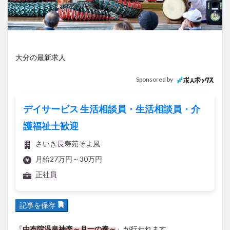
アイススケート
アウトドア
アサイーボウル
アフリカンサファリ
アミュプラザおおいた
アレンジレシピ
アートプラザ
イタリア料理
イベント
イルミネーション
インド料理
大分の最新求人
ウクライナ
オープン
カフェ
キャンプ
Sponsored by
グルメ
コストコ
コスモス
コンビニ
コース料理
コーヒー
サイゼリヤ
サウナ
デイサービス 生活相談員・生活相談員・介
ジェラート
ジゴロック
ジゴロック2025
護福祉士歓迎
ジャマイカ料理
ジャークチキン
スイーツ
さいき長寿苑そよ風
スタバ
セレクトショップ
ソフトクリーム
月給27万円～30万円
チキンカレー
テイクアウト
テレビ
正社員
トキハ本店
ハロウィン
ハンバーガー
ハンバーグ
ハーモニーランド
パスタ
パフェ
記事を保存
パン
パーク
パークプレイス大分
ビアガーデン
ビール
ピザ
フェス
『
由布院温泉神楽～月一の奉～
』が行われます。