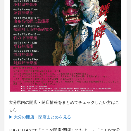
買い物
車
農業文化公園
道の駅
鉄道ジオラマ
閉店
閉院
開店
開店閉店
開店閉店まとめ
開院
韓国
韓国料理
音楽
飛行機
飲み物
高崎山
鰻
検索
大分県内の開店・閉店情報をまとめてチェックしたい方はこ
ちら
▶ 大分の開店・閉店まとめを見る
LOG OITAでは「ここが開店/閉店してたよ」・「こんな大分