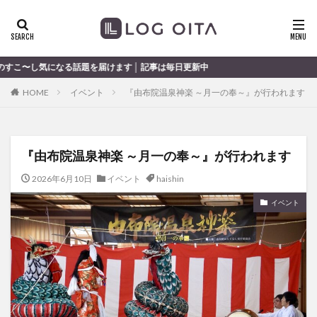
ランチ
開店
ディナー
花火
カテゴリー
題を届けます │ 記事は毎日更新中
HOME
イベント
『由布院温泉神楽 ～月一の奉～』が行われます
タグ
chocozap
DE
GW
haiashin
haishi
『由布院温泉神楽 ～月一の奉～』が行われます
haishin
haisin
haisnin
hasihin
hasishin
hishin
hqaishin
JR
kaiten
line
2026年6月10日
イベント
haishin
OPA
Paypay
PR
TOKIPO
TOYOTA
イベント
あじさい
いちご
うみたまご
おでかけ
お土産
お弁当
かき氷
からあげ
くじゅう連山
ねとらぼ
ひまわり
ふるさと納税
まつり
まとめ
みかん
むし湯
わさだタウン
わったん