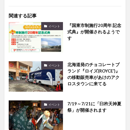
関連する記事
『国東市制施行20周年 記念
イベント
式典』が開催されるようで
す
北海道発のチョコレートブ
イベント
ランド『ロイズ(ROYCE’)』
の移動販売車があけのアク
ロスタウンに来てる
7/19～7/21に「臼杵天神夏
イベント
祭」が開催されます