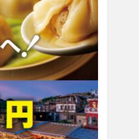
和菓子
和食
なと祭り
大分市美術館
大谷翔平選手
市民公園能楽堂
日田市
昆虫食
水
湯布院
子園
石仏
市ディナー
紅葉
し
蕎麦
虹
野市
豊後高田市
開店閉店
山
鰻