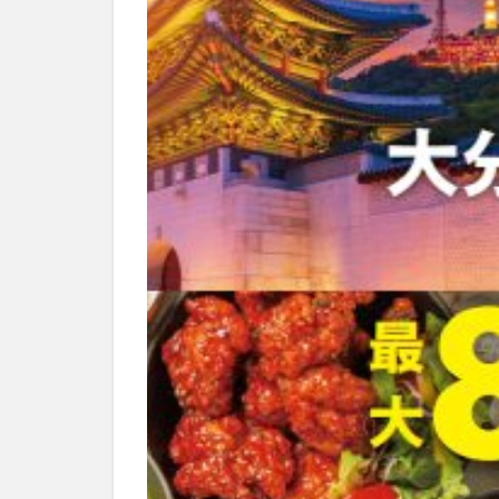
別府市
別府
国東市
地獄
大分グルメ
大分県
大分
姫島村
子ど
庄内町カフェ
明豊
書店
滝
漢方
磨崖仏
祝祭
絵本
自動販
衆議院選挙
買い物
車
開店閉店まとめ