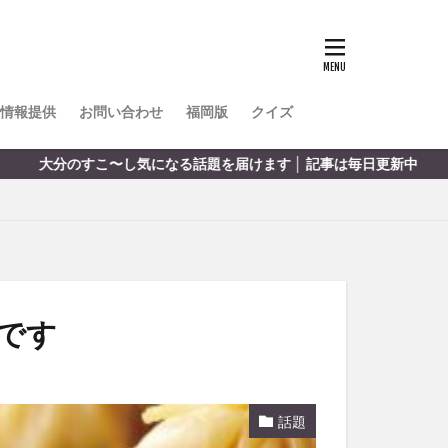
TOKIPO
かき氷
とめ
みかん
ル
情報提供
お問い合わせ
福岡版
クイズ
リア料理
なる話題を届けます │ 記事は毎日更新中
キャンプ
ヤ
サウナ
スイーツ
レビ
タ
パフェ
フルーツ
です
フト
重町
休業
話題
初詣
別府