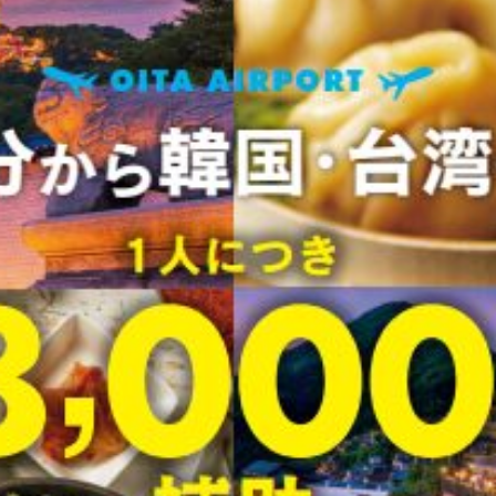
観光
古国府
古墳
古物
古着
台湾料理
和定食
めぐり
城島高原パーク
壁画
夏祭り
外貨両替機
大分み
大分スイーツ
大分ランチ
大分三好ヴァイセアドラー
大分市
県立美術館
大分空港
大分駅
大分駅近く
大神ファーム
も教室
子ども服
子育て
宇佐市
居酒屋
屋台
平和
府内
投票
挾間町
新幹線
新店
日出
日出町
期間限定
本
杵築市
津久見市
海開き
温泉
湧
炭火焼き
焼き菓子
犬
玖珠郡
由布市
由布院
甲
の広場
神社
祭り
秋
移転
竹田
竹田市
竹田
売機
自転車
臼杵市
舞台
芋
花
花火
茶碗蒸
複合公共施設
観光
観光スポット
話題
豊後大野
豊後大
農業文化公園
道の駅
鉄道ジオラマ
閉店
閉院
開店
開院
韓国
韓国料理
音楽
飛行機
飲み物
高崎
検索