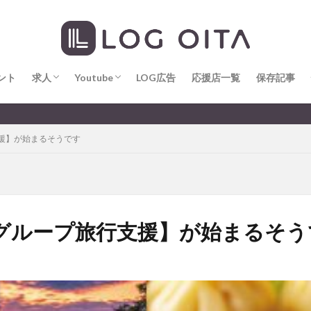
求人
LOG OITA求人のメリット
Youtube
LOG OITA YouTubeチャンネル
hin
hqaishin
JR
kaiten
line
OPA
Paypay
PR
じさい
いちご
うみたまご
おでかけ
お土産
お弁当
じゅう連山
ねとらぼ
ひまわり
ふるさと納税
まつり
ま
ント
だタウン
求人
わったん
Youtube
アイススケート
LOG広告
応援店一覧
アウトドア
保存記事
アサイーボウ
リ
アミュプラザおおいた
アレンジレシピ
アートプラザ
イタ
求人
LOG OITA求人のメリット
Youtube
LOG OITA YouTubeチャンネル
大分のすこ〜し気に
ルミネーション
インド料理
ウクライナ
オープン
カフェ
援】が始まるそうです
トコ
コスモス
コンビニ
コース料理
コーヒー
サイゼリ
ジゴロック
ジゴロック2025
ジャマイカ料理
ジャークチキン
クトショップ
ソフトクリーム
チキンカレー
テイクアウト
テ
ハロウィン
ハンバーガー
ハンバーグ
ハーモニーランド
パス
パークプレイス大分
ビアガーデン
ビール
ピザ
フェス
グループ旅行支援】が始まるそう
プロレス
ヘルシー
ペスカトーレ
ペット
ホーバークラ
ラクテンチ
ラバーダック
ランチ
ラーメン
リニューアル
レトロ
レンタサイクル
中央町
中津市
中華料理
九
市ランチ
佐賀関
体験レポ
保護猫
催事
公園
冬