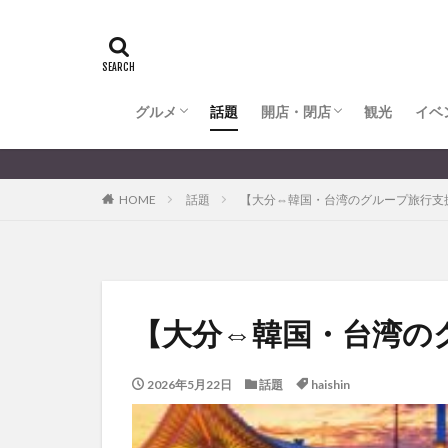
全てのグルメ
大分市ランチ
大分市ディナー
大分カフェ
大分スイーツ
別府市ランチ
別府カフェ
別府ディナー
竹田ランチ
日出町ランチ
開店・閉店
大分の開店・閉店まとめ
hasishin
his
TOYOTA
あ
からあげ
く
グルメ
話題
開店・閉店
むし湯
観光
イベ
わさ
アフリカンサファ
全てのグルメ
大分市ランチ
大分市ディナー
大分カフェ
大分スイーツ
別府市ランチ
別府カフェ
別府ディナー
竹田ランチ
日出町ランチ
開店・閉店
大分の開店・閉店まとめ
イベント
イ
HOME
話題
【大分⇔韓国・台湾のグループ旅行支
グルメ
コス
ジェラート
スタバ
セレ
トキハ本店
パン
パーク
【大分⇔韓国・台湾の
プレミアム商品券
ミヤマキリシマ
2026年5月22日
話題
haishin
リンクスクエア
佐伯市
佐伯