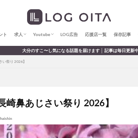
求人
LOG OITA求人のメリット
Youtube
LOG OITA YouTubeチャンネル
hin
hqaishin
JR
kaiten
line
OPA
Paypay
PR
じさい
いちご
うみたまご
おでかけ
お土産
お弁当
じゅう連山
ねとらぼ
ひまわり
ふるさと納税
まつり
ま
ント
だタウン
求人
わったん
Youtube
アイススケート
LOG広告
応援店一覧
アウトドア
保存記事
アサイーボウ
リ
アミュプラザおおいた
アレンジレシピ
アートプラザ
イタ
求人
LOG OITA求人のメリット
Youtube
LOG OITA YouTubeチャンネル
〜し気になる話題を届けます │ 記事は毎日更新中
ルミネーション
インド料理
ウクライナ
オープン
カフェ
祭り 2026】
トコ
コスモス
コンビニ
コース料理
コーヒー
サイゼリ
ジゴロック
ジゴロック2025
ジャマイカ料理
ジャークチキン
クトショップ
ソフトクリーム
チキンカレー
テイクアウト
テ
ハロウィン
ハンバーガー
ハンバーグ
ハーモニーランド
パス
パークプレイス大分
ビアガーデン
ビール
ピザ
フェス
崎鼻あじさい祭り 2026】
プロレス
ヘルシー
ペスカトーレ
ペット
ホーバークラ
ラクテンチ
ラバーダック
ランチ
ラーメン
リニューアル
haishin
レトロ
レンタサイクル
中央町
中津市
中華料理
九
市ランチ
佐賀関
体験レポ
保護猫
催事
公園
冬