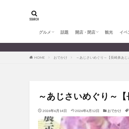
全てのグルメ
大分市ランチ
大分市ディナー
大分カフェ
大分スイーツ
別府市ランチ
別府カフェ
別府ディナー
竹田ランチ
日出町ランチ
開店・閉店
大分の開店・閉店まとめ
hasishin
his
TOYOTA
あ
からあげ
く
グルメ
話題
開店・閉店
むし湯
観光
イベ
わさ
アフリカンサファ
全てのグルメ
大分市ランチ
大分市ディナー
大分カフェ
大分スイーツ
別府市ランチ
別府カフェ
別府ディナー
竹田ランチ
日出町ランチ
開店・閉店
大分の開店・閉店まとめ
大分のすこ
イベント
イ
HOME
おでかけ
～あじさいめぐり～【長崎鼻あじさい
グルメ
コス
ジェラート
スタバ
セレ
トキハ本店
パン
パーク
～あじさいめぐり～【長
プレミアム商品券
ミヤマキリシマ
2026年6月14日
2026年6月12日
おでかけ
リンクスクエア
佐伯市
佐伯