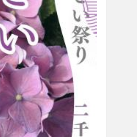
和菓子
和食
なと祭り
大分市美術館
大谷翔平選手
市民公園能楽堂
日田市
昆虫食
水
湯布院
子園
石仏
市ディナー
紅葉
し
蕎麦
虹
野市
豊後高田市
開店閉店
山
鰻