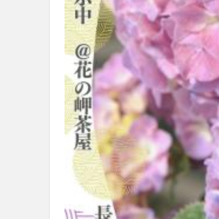
別府市
別府
国東市
地獄
大分グルメ
大分県
大分
姫島村
子ど
庄内町カフェ
明豊
書店
滝
漢方
磨崖仏
祝祭
絵本
自動販
衆議院選挙
買い物
車
開店閉店まとめ