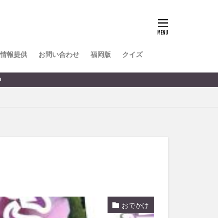
TOKIPO
かき氷
とめ
みかん
ル
情報提供
お問い合わせ
福岡版
クイズ
リア料理
キャンプ
ヤ
サウナ
スイーツ
レビ
タ
パフェ
フルーツ
フト
重町
休業
おでかけ
初詣
別府