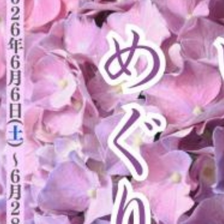
観光
古国府
古墳
古物
古着
台湾料理
和定食
めぐり
城島高原パーク
壁画
夏祭り
外貨両替機
大分み
大分スイーツ
大分ランチ
大分三好ヴァイセアドラー
大分市
県立美術館
大分空港
大分駅
大分駅近く
大神ファーム
も教室
子ども服
子育て
宇佐市
居酒屋
屋台
平和
府内
投票
挾間町
新幹線
新店
日出
日出町
期間限定
本
杵築市
津久見市
海開き
温泉
湧
炭火焼き
焼き菓子
犬
玖珠郡
由布市
由布院
甲
の広場
神社
祭り
秋
移転
竹田
竹田市
竹田
売機
自転車
臼杵市
舞台
芋
花
花火
茶碗蒸
複合公共施設
観光
観光スポット
話題
豊後大野
豊後大
農業文化公園
道の駅
鉄道ジオラマ
閉店
閉院
開店
開院
韓国
韓国料理
音楽
飛行機
飲み物
高崎
検索