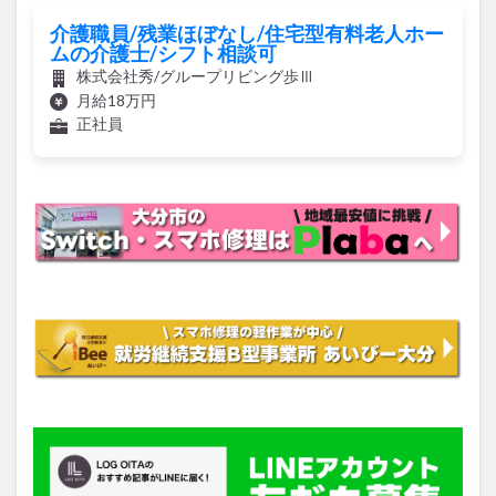
介護職員/残業ほぼなし/住宅型有料老人ホー
ムの介護士/シフト相談可
株式会社秀/グループリビング歩Ⅲ
月給18万円
正社員