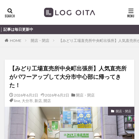
ランチ
開店
ディナー
花火
カテゴリー
大分のすこ〜し気になる話
HOME
開店・閉店
【みどり工場直売所中央町出張所】人気直売所
タグ
chocozap
DE
GW
haiashin
haishi
【みどり工場直売所中央町出張所】人気直売所
haishin
haisin
haisnin
hasihin
hasishin
がパワーアップして大分市中心部に帰ってき
hishin
hqaishin
JR
kaiten
line
た！
OPA
Paypay
PR
TOKIPO
TOYOTA
2026年6月2日
2026年6月2日
開店・閉店
あじさい
いちご
うみたまご
おでかけ
line
,
大分市
,
新店
,
開店
お土産
お弁当
かき氷
からあげ
開店・閉店
くじゅう連山
ねとらぼ
ひまわり
ふるさと納税
まつり
まとめ
みかん
むし湯
わさだタウン
わったん