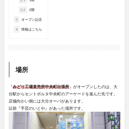
大分駅近く
大神ファーム
大谷翔平選手
2.2
2階
姫島村
子ども教室
子ども服
子育て
3
オープン記念
宇佐市
居酒屋
屋台
平和市民公園能楽堂
4
情報はこちら
庄内町カフェ
府内
投票
挾間町
新幹線
新店
日出
日出町
日田市
昆虫食
明豊
書店
期間限定
本
杵築市
津久見市
海開き
温泉
湧水
湯布院
滝
漢方
炭火焼き
焼き菓子
犬
場所
玖珠郡
由布市
由布院
甲子園
石仏
磨崖仏
祝祭の広場
神社
祭り
秋
『
みどり工場直売所中央町出張所
』がオープンしたのは、大
移転
竹田
竹田市
竹田市ディナー
紅葉
分駅からセントポルタ中央町のアーケードを進んだ先です。
絵本
自動販売機
自転車
臼杵市
舞台
店舗向かい側には大分オーパがあります。
芋
花
花火
茶碗蒸し
蕎麦
虹
以前『手芸のいとや』があった場所です。
衆議院選挙
複合公共施設
観光
観光スポット
話題
豊後大野
豊後大野市
豊後高田市