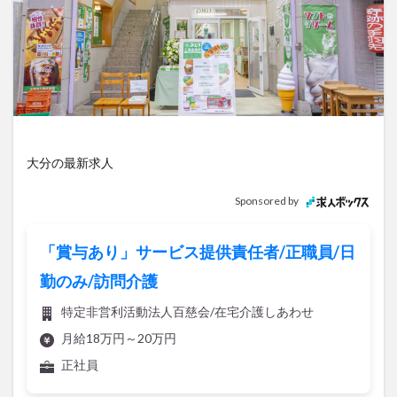
アイススケート
アウトドア
アサイーボウル
アフリカンサファリ
アミュプラザおおいた
アレンジレシピ
アートプラザ
イタリア料理
イベント
イルミネーション
インド料理
ウクライナ
オープン
カフェ
キャンプ
グルメ
コストコ
コスモス
コンビニ
大分の最新求人
コース料理
コーヒー
サイゼリヤ
サウナ
ジェラート
ジゴロック
ジゴロック2025
Sponsored by
ジャマイカ料理
ジャークチキン
スイーツ
スタバ
セレクトショップ
ソフトクリーム
「賞与あり」サービス提供責任者/正職員/日
チキンカレー
テイクアウト
テレビ
勤のみ/訪問介護
トキハ本店
ハロウィン
ハンバーガー
特定非営利活動法人百慈会/在宅介護しあわせ
ハンバーグ
ハーモニーランド
パスタ
パフェ
月給18万円～20万円
パン
パーク
パークプレイス大分
正社員
ビアガーデン
ビール
ピザ
フェス