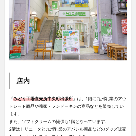
買い物
車
農業文化公園
道の駅
鉄道ジオラマ
閉店
閉院
開店
開店閉店
開店閉店まとめ
開院
韓国
韓国料理
音楽
飛行機
飲み物
高崎山
鰻
検索
店内
『
みどり工場直売所中央町出張所
』は、1階に九州乳業のアウ
トレット商品や菊家・フンドーキンの商品などを販売してい
ます。
また、ソフトクリームの提供も1階となっています。
2階はトリニータと九州乳業のアパレル商品などのグッズ販売