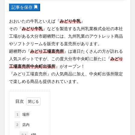
フルーツ
プレミアム商品券
プロレス
記事を保存
ヘルシー
ペスカトーレ
ペット
おおいたの牛乳といえば『
みどり牛乳
』
ホーバークラフト
ミヤマキリシマ
ラクテンチ
その『
みどり牛乳
』などを製造する九州乳業株式会社の本社
ラバーダック
ランチ
ラーメン
リニューアル
工場がある大分市廻栖野には、九州乳業のアウトレット商品
リンクスクエア
レトロ
レンタサイクル
やソフトクリームを販売する直売所があります。
中央町
中津市
中華料理
九重町
休業
廻栖野の『
みどり工場直売所
』は連日たくさんの方が訪れる
佐伯市
佐伯市ランチ
佐賀関
体験レポ
人気スポットですが、この度大分市中央町に新たに『
みどり
工場直売所中央町出張所
』がオープン！
保護猫
催事
公園
冬
初詣
別府
『みどり工場直売所』の人気商品に加え、中央町出張所限定
別府市
別府観光
古国府
古墳
古物
で楽しめる商品も提供されています。
古着
台湾料理
和定食
和菓子
和食
国東市
地獄めぐり
城島高原パーク
壁画
目次
夏祭り
外貨両替機
大分みなと祭り
大分グルメ
大分スイーツ
大分ランチ
1
場所
大分三好ヴァイセアドラー
大分市
大分市美術館
2
店内
大分県
大分県立美術館
大分空港
大分駅
2.1
1階