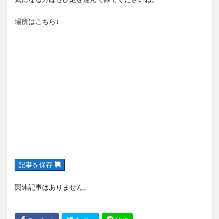
買い物
車
農業文化公園
道の駅
場所はこちら↓
鉄道ジオラマ
閉店
閉院
開店
開店閉店
開店閉店まとめ
開院
韓国
韓国料理
音楽
飛行機
飲み物
高崎山
鰻
検索
記事を保存
関連記事はありません。