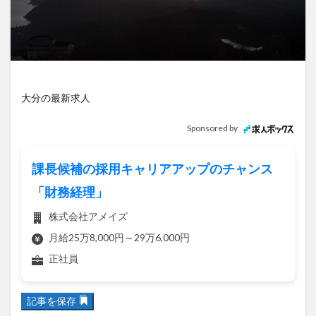
アイススケート
アウトドア
アサイーボウル
アフリカンサファリ
アミュプラザおおいた
アレンジレシピ
アートプラザ
イタリア料理
イベント
イルミネーション
インド料理
ウクライナ
オープン
カフェ
キャンプ
大分の最新求人
グルメ
コストコ
コスモス
コンビニ
Sponsored by
コース料理
コーヒー
サイゼリヤ
サウナ
ジェラート
ジゴロック
ジゴロック2025
課長候補の採用キャリアアップのチャンス
ジャマイカ料理
ジャークチキン
スイーツ
「財務経理」
スタバ
セレクトショップ
ソフトクリーム
株式会社アメイズ
チキンカレー
テイクアウト
テレビ
月給25万8,000円～29万6,000円
トキハ本店
ハロウィン
ハンバーガー
正社員
ハンバーグ
ハーモニーランド
パスタ
パフェ
パン
パーク
パークプレイス大分
記事を保存
ビアガーデン
ビール
ピザ
フェス