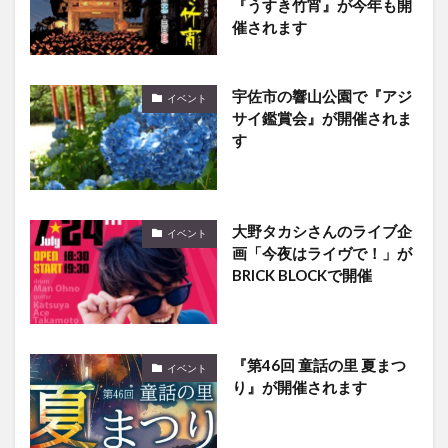
『うすき竹宵』が今年も開
催されます
宇佐市の響山公園で『アジ
イベント
サイ鑑賞会』が開催されま
す
大野タカシさんのライブ企
イベント
画「今夜はライヴで！」が
BRICK BLOCKで開催
『第46回 童話の里 夏まつ
イベント
り』が開催されます