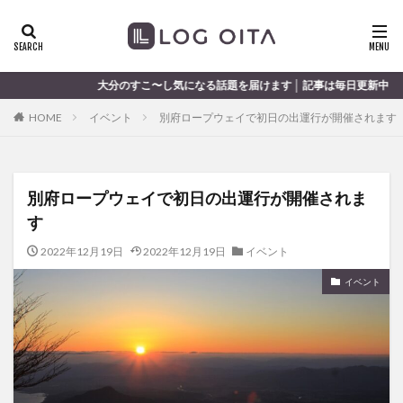
ランチ
開店
ディナー
花火
カテゴリー
大分のすこ〜し気になる話題を届けます │ 記事は毎日更新中
HOME
イベント
別府ロープウェイで初日の出運行が開催されます
タグ
chocozap
DE
GW
haiashin
haishi
別府ロープウェイで初日の出運行が開催されま
haishin
haisin
haisnin
hasihin
hasishin
す
hishin
hqaishin
JR
kaiten
line
OPA
Paypay
PR
TOKIPO
TOYOTA
2022年12月19日
2022年12月19日
イベント
あじさい
いちご
うみたまご
おでかけ
イベント
お土産
お弁当
かき氷
からあげ
くじゅう連山
ねとらぼ
ひまわり
ふるさと納税
まつり
まとめ
みかん
むし湯
わさだタウン
わったん