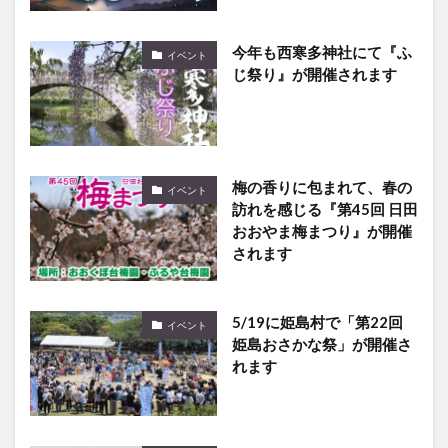
今年も西寒多神社にて『ふ
イベント
じ祭り』が開催されます
梅の香りに包まれて、春の
イベント
訪れを感じる『第45回 日田
おおやま梅まつり』が開催
されます
5/19に姫島村で「第22回
イベント
姫島おさかな祭」が開催さ
れます