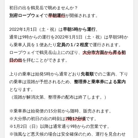
フルーツ
プレミアム商品券
プロレス
初日の出を鶴見岳で眺めませんか？
ヘルシー
ペスカトーレ
ペット
別府ロープウェイ
で
早朝運行
が開催されます。
ホーバークラフト
ミヤマキリシマ
ラクテンチ
2022年1月1日（土・祝）は
早朝5時から運行
。
ラバーダック
ランチ
ラーメン
リニューアル
通常は9時からの運行を2022年1月1日（土・祝）は早朝5時か
リンクスクエア
レトロ
レンタサイクル
ら乗車人員を１便あたり
定員の１/２程度
で運行されます。
中央町
中津市
中華料理
九重町
休業
ロープウェイで鶴見岳山上にのぼり、
大分市方面から昇る初
佐伯市
佐伯市ランチ
佐賀関
体験レポ
日の出
を拝むことができます。
保護猫
催事
公園
冬
初詣
別府
上りの乗車は始発5時から通常どおり
先着順
でのご案内、下り
別府市
別府観光
古国府
古墳
古物
の乗車は混雑が予想されるため、
整理券と乗車券による案内
古着
台湾料理
和定食
和菓子
和食
となります。
国東市
地獄めぐり
城島高原パーク
壁画
（混雑が解消次第、整理券の配布は終了します。）
夏祭り
外貨両替機
大分みなと祭り
※乗車券は始発便の15分前から随時、販売されます。
大分グルメ
大分スイーツ
大分ランチ
※大分県の初日の出の時刻は
7時17分頃
です。
大分三好ヴァイセアドラー
大分市
大分市美術館
※1月2日（日）以降は通常通り9時からの営業です。
大分県
大分県立美術館
大分空港
大分駅
※強風など悪天候の場合は安全確保のため、運行を見合わせ