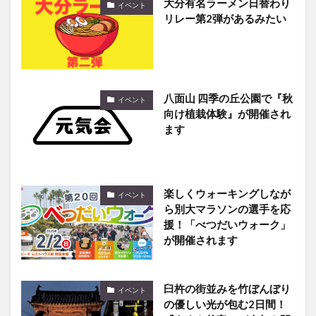
大分有名ラーメン日替わり
イベント
リレー第2弾があるみたい
八面山 四季の丘公園で『秋
イベント
向け植栽体験』が開催され
ます
楽しくウォーキングしなが
イベント
ら別大マラソンの選手を応
援！「べつだいウォーク」
が開催されます
臼杵の街並みを竹ぼんぼり
イベント
の優しい光が包む2日間！