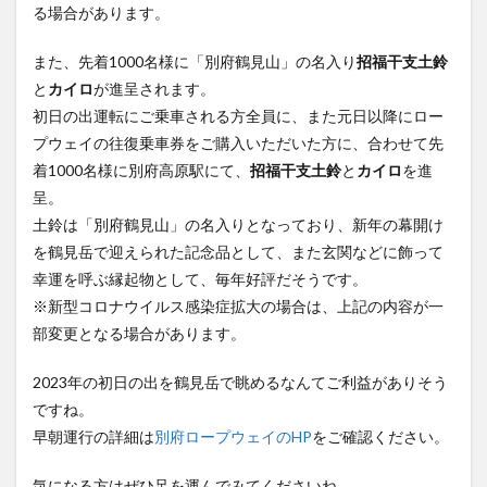
る場合があります。
大分駅近く
大神ファーム
大谷翔平選手
姫島村
子ども教室
子ども服
子育て
また、先着1000名様に「別府鶴見山」の名入り
招福干支土鈴
宇佐市
居酒屋
屋台
平和市民公園能楽堂
と
カイロ
が進呈されます。
庄内町カフェ
府内
投票
挾間町
新幹線
初日の出運転にご乗車される方全員に、また元日以降にロー
プウェイの往復乗車券をご購入いただいた方に、合わせて先
新店
日出
日出町
日田市
昆虫食
着1000名様に別府高原駅にて、
招福干支土鈴
と
カイロ
を進
明豊
書店
期間限定
本
杵築市
呈。
津久見市
海開き
温泉
湧水
湯布院
土鈴は「別府鶴見山」の名入りとなっており、新年の幕開け
滝
漢方
炭火焼き
焼き菓子
犬
を鶴見岳で迎えられた記念品として、また玄関などに飾って
玖珠郡
由布市
由布院
甲子園
石仏
幸運を呼ぶ縁起物として、毎年好評だそうです。
※新型コロナウイルス感染症拡大の場合は、上記の内容が一
磨崖仏
祝祭の広場
神社
祭り
秋
部変更となる場合があります。
移転
竹田
竹田市
竹田市ディナー
紅葉
絵本
自動販売機
自転車
臼杵市
舞台
2023年の初日の出を鶴見岳で眺めるなんてご利益がありそう
芋
花
花火
茶碗蒸し
蕎麦
虹
ですね。
早朝運行の詳細は
別府ロープウェイのHP
をご確認ください。
衆議院選挙
複合公共施設
観光
観光スポット
話題
豊後大野
豊後大野市
豊後高田市
気になる方はぜひ足を運んでみてくださいね。