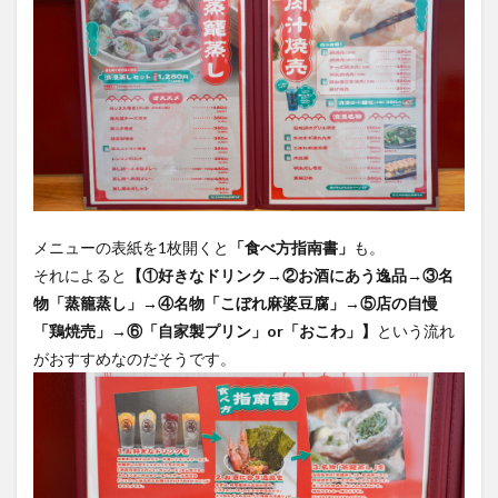
メニューの表紙を1枚開くと
「食べ方指南書」
も。
それによると
【①好きなドリンク→②お酒にあう逸品→③名
物「蒸籠蒸し」→④名物「こぼれ麻婆豆腐」→⑤店の自慢
「鶏焼売」→⑥「自家製プリン」or「おこわ」】
という流れ
がおすすめなのだそうです。