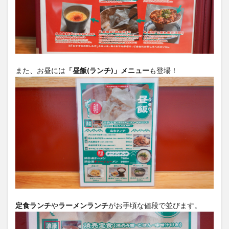
また、お昼には
「昼飯(ランチ)」メニュー
も登場！
定食ランチ
や
ラーメンランチ
がお手頃な値段で並びます。