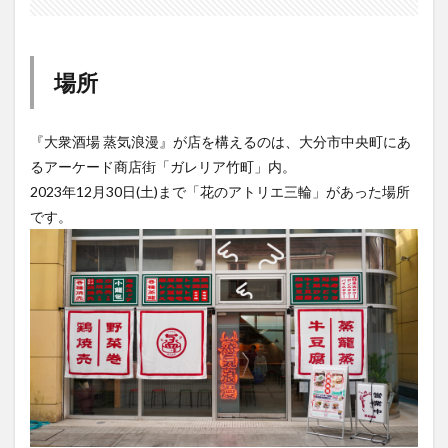
大分駅近く
大神ファーム
大谷翔平選手
姫島村
子ども教室
子ども服
子育て
宇佐市
居酒屋
屋台
平和市民公園能楽堂
場所
庄内町カフェ
府内
投票
挾間町
新幹線
新店
日出
日出町
日田市
昆虫食
『大衆酒場 蒸気浪漫』が店を構えるのは、大分市中央町にあ
明豊
書店
期間限定
本
杵築市
るアーケード商店街「ガレリア竹町」内。
2023年12月30日(土)まで「花のアトリエ三輪」があった場所
津久見市
海開き
温泉
湧水
湯布院
です。
滝
漢方
炭火焼き
焼き菓子
犬
玖珠郡
由布市
由布院
甲子園
石仏
磨崖仏
祝祭の広場
神社
祭り
秋
移転
竹田
竹田市
竹田市ディナー
紅葉
絵本
自動販売機
自転車
臼杵市
舞台
芋
花
花火
茶碗蒸し
蕎麦
虹
衆議院選挙
複合公共施設
観光
観光スポット
話題
豊後大野
豊後大野市
豊後高田市