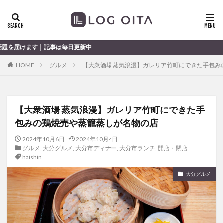
ランチ
開店
ディナー
花火
カテゴリー
大分の
HOME
グルメ
【大衆酒場 蒸気浪漫】ガレリア竹町にできた手包み
タグ
chocozap
DE
GW
haiashin
haishi
【大衆酒場 蒸気浪漫】ガレリア竹町にできた手
haishin
haisin
haisnin
hasihin
hasishin
包みの鶏焼売や蒸籠蒸しが名物の店
hishin
hqaishin
JR
kaiten
line
OPA
Paypay
PR
TOKIPO
TOYOTA
2024年10月6日
2024年10月4日
グルメ
,
大分グルメ
,
大分市ディナー
,
大分市ランチ
,
開店・閉店
あじさい
いちご
うみたまご
おでかけ
haishin
お土産
お弁当
かき氷
からあげ
大分グルメ
くじゅう連山
ねとらぼ
ひまわり
ふるさと納税
まつり
まとめ
みかん
むし湯
わさだタウン
わったん