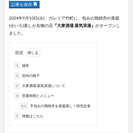
フルーツ
プレミアム商品券
プロレス
記事を保存
ヘルシー
ペスカトーレ
ペット
2024年9月10日(火)、ガレリア竹町に、包みの鶏焼売や蒸籠
ホーバークラフト
ミヤマキリシマ
ラクテンチ
(せいろ)蒸しが名物の店
『大衆酒場 蒸気浪漫』
がオープンし
ラバーダック
ランチ
ラーメン
リニューアル
ました。
リンクスクエア
レトロ
レンタサイクル
中央町
中津市
中華料理
九重町
休業
目次
佐伯市
佐伯市ランチ
佐賀関
体験レポ
1
場所
保護猫
催事
公園
冬
初詣
別府
別府市
別府観光
古国府
古墳
古物
2
店内の様子
古着
台湾料理
和定食
和菓子
和食
3
大衆酒場 蒸気浪漫について
国東市
地獄めぐり
城島高原パーク
壁画
4
営業時間とメニュー
夏祭り
外貨両替機
大分みなと祭り
4.1
手包みの鶏焼売を蒸籠蒸し！焼売定食
大分グルメ
大分スイーツ
大分ランチ
5
情報はこちら
大分三好ヴァイセアドラー
大分市
大分市美術館
大分県
大分県立美術館
大分空港
大分駅