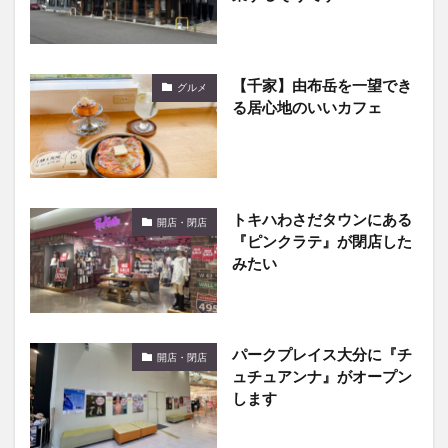
【千家】由布岳を一望でき
グルメ
る居心地のいいカフェ
トキハわさだタウンにある
開店・閉店
『ピンクラテ』が閉店した
みたい
パークプレイス大分に『チ
開店・閉店
ュチュアンナ』がオープン
します