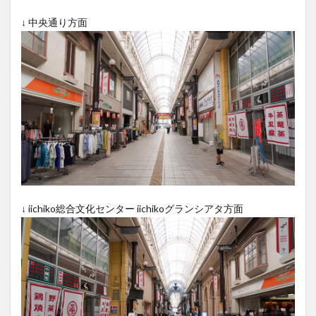
買い物
車
農業文化公園
道の駅
↓ 中央通り方面
鉄道ジオラマ
閉店
閉院
開店
開店閉店
開店閉店まとめ
開院
韓国
韓国料理
音楽
飛行機
飲み物
高崎山
鰻
検索
↓ iichiko総合文化センター iichikoグランシアタ方面