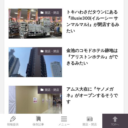
トキハわさだタウンにある
開店・閉店
『illusie300(イルーシー サ
ンマルマル)』が閉店するみ
たい
金池のコモドホテル跡地は
開店・閉店
『アリストンホテル』がで
きるみたい
アムス大在に『ヤノメガ
開店・閉店
ネ』がオープンするそうで
す
情報提供
保存記事
メニュー
開店・閉店
TOPへ
【1/19〜1/25】開店・閉店