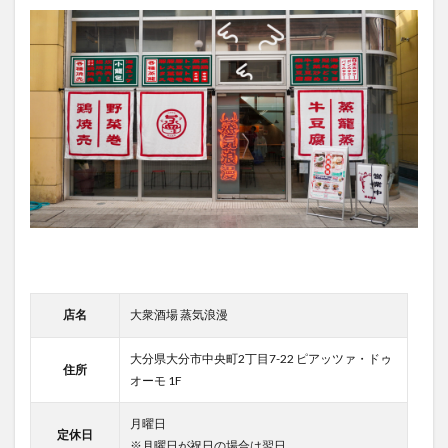
店名
大衆酒場 蒸気浪漫
大分県大分市中央町2丁目7-22 ピアッツァ・ドゥ
住所
オーモ 1F
月曜日
定休日
※月曜日が祝日の場合は翌日