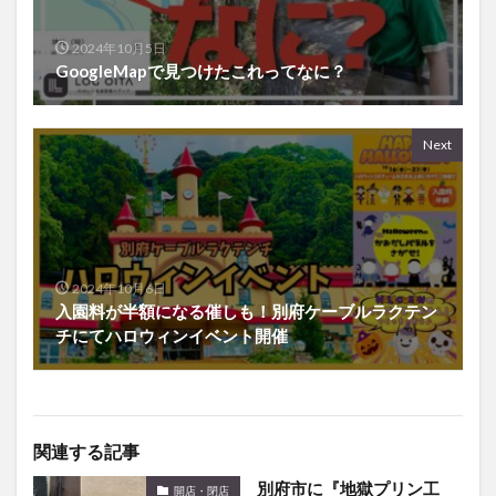
2024年10月5日
GoogleMapで見つけたこれってなに？
Next
2024年10月6日
入園料が半額になる催しも！別府ケーブルラクテン
チにてハロウィンイベント開催
関連する記事
別府市に『地獄プリン工
開店・閉店