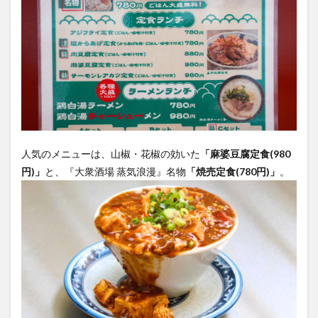
人気のメニューは、山椒・花椒の効いた
「麻婆豆腐定食(980
円)」
と、『大衆酒場 蒸気浪漫』名物
「焼売定食(780円)」
。