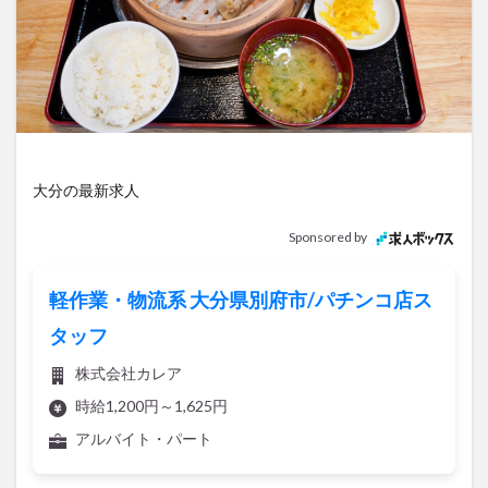
アイススケート
アウトドア
アサイーボウル
アフリカンサファリ
アミュプラザおおいた
アレンジレシピ
アートプラザ
イタリア料理
イベント
イルミネーション
インド料理
ウクライナ
オープン
カフェ
キャンプ
グルメ
コストコ
コスモス
コンビニ
大分の最新求人
コース料理
コーヒー
サイゼリヤ
サウナ
Sponsored by
ジェラート
ジゴロック
ジゴロック2025
ジャマイカ料理
ジャークチキン
スイーツ
軽作業・物流系 大分県別府市/パチンコ店ス
スタバ
セレクトショップ
ソフトクリーム
タッフ
チキンカレー
テイクアウト
テレビ
トキハ本店
ハロウィン
ハンバーガー
株式会社カレア
ハンバーグ
ハーモニーランド
パスタ
パフェ
時給1,200円～1,625円
パン
パーク
パークプレイス大分
アルバイト・パート
ビアガーデン
ビール
ピザ
フェス