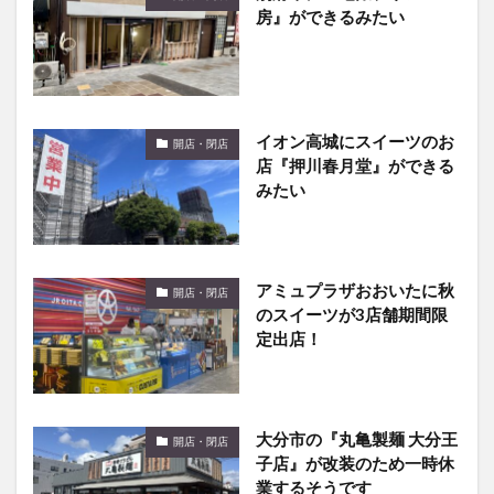
房』ができるみたい
イオン高城にスイーツのお
開店・閉店
店『押川春月堂』ができる
みたい
アミュプラザおおいたに秋
開店・閉店
のスイーツが3店舗期間限
定出店！
大分市の『丸亀製麺 大分王
開店・閉店
子店』が改装のため一時休
業するそうです