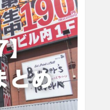
和菓子
和食
なと祭り
大分市美術館
大谷翔平選手
市民公園能楽堂
日田市
昆虫食
水
湯布院
子園
石仏
市ディナー
紅葉
し
蕎麦
虹
野市
豊後高田市
開店閉店
山
鰻