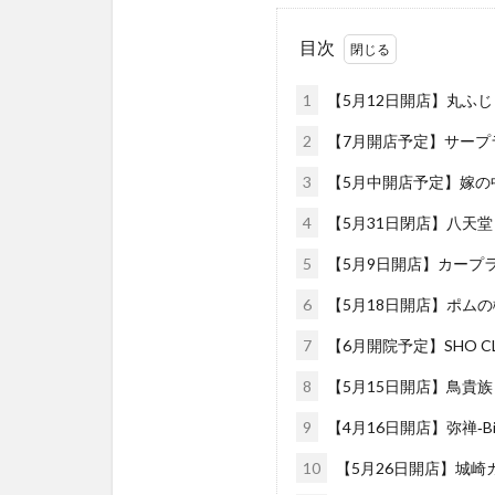
目次
1
【5月12日開店】丸ふじ
2
【7月開店予定】サープラ
3
【5月中開店予定】嫁の
4
【5月31日閉店】八天
5
【5月9日開店】カープ
6
【5月18日開店】ポムの
7
【6月開院予定】SHO CL
8
【5月15日開店】鳥貴族
9
【4月16日開店】弥禅‐Biz
10
【5月26日開店】城崎