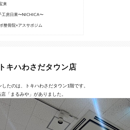
宝来
工房日果〜NICHICA〜
ポ整骨院×アスサポジム
 トキハわさだタウン店
ンしたのは、トキハわさだタウン1階です。
当店「まるみや」がありました。