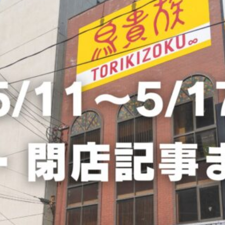
観光
古国府
古墳
古物
古着
台湾料理
和定食
めぐり
城島高原パーク
壁画
夏祭り
外貨両替機
大分み
大分スイーツ
大分ランチ
大分三好ヴァイセアドラー
大分市
県立美術館
大分空港
大分駅
大分駅近く
大神ファーム
も教室
子ども服
子育て
宇佐市
居酒屋
屋台
平和
府内
投票
挾間町
新幹線
新店
日出
日出町
期間限定
本
杵築市
津久見市
海開き
温泉
湧
炭火焼き
焼き菓子
犬
玖珠郡
由布市
由布院
甲
の広場
神社
祭り
秋
移転
竹田
竹田市
竹田
売機
自転車
臼杵市
舞台
芋
花
花火
茶碗蒸
複合公共施設
観光
観光スポット
話題
豊後大野
豊後大
農業文化公園
道の駅
鉄道ジオラマ
閉店
閉院
開店
開院
韓国
韓国料理
音楽
飛行機
飲み物
高崎
検索