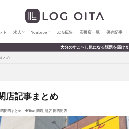
求人
LOG OITA求人のメリット
Youtube
LOG OITA YouTubeチャンネル
hin
hqaishin
JR
kaiten
line
OPA
Paypay
PR
じさい
いちご
うみたまご
おでかけ
お土産
お弁当
じゅう連山
ねとらぼ
ひまわり
ふるさと納税
まつり
ま
ント
だタウン
求人
わったん
Youtube
アイススケート
LOG広告
応援店一覧
アウトドア
保存記事
アサイーボウ
リ
アミュプラザおおいた
アレンジレシピ
アートプラザ
イタ
求人
LOG OITA求人のメリット
Youtube
LOG OITA YouTubeチャンネル
大分のすこ〜し気になる話題を届けます │ 記事は毎日更新中
ルミネーション
インド料理
ウクライナ
オープン
カフェ
事まとめ
トコ
コスモス
コンビニ
コース料理
コーヒー
サイゼリ
ジゴロック
ジゴロック2025
ジャマイカ料理
ジャークチキン
クトショップ
ソフトクリーム
チキンカレー
テイクアウト
テ
ハロウィン
ハンバーガー
ハンバーグ
ハーモニーランド
パス
パークプレイス大分
ビアガーデン
ビール
ピザ
フェス
店・閉店記事まとめ
プロレス
ヘルシー
ペスカトーレ
ペット
ホーバークラ
ラクテンチ
ラバーダック
ランチ
ラーメン
リニューアル
開店閉店まとめ
line
,
閉店
,
開店
,
開店閉店
レトロ
レンタサイクル
中央町
中津市
中華料理
九
市ランチ
佐賀関
体験レポ
保護猫
催事
公園
冬