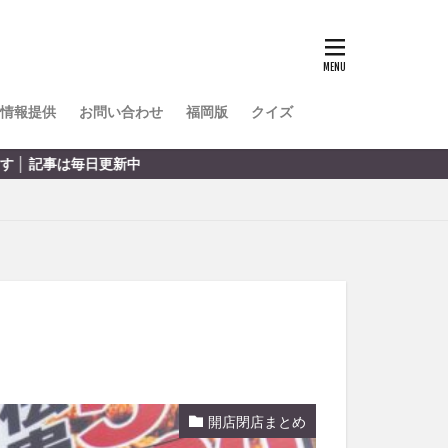
TOKIPO
かき氷
とめ
みかん
ル
情報提供
お問い合わせ
福岡版
クイズ
リア料理
キャンプ
ヤ
サウナ
スイーツ
レビ
タ
パフェ
フルーツ
フト
重町
休業
開店閉店まとめ
初詣
別府