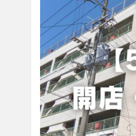
別府市
別府
国東市
地獄
大分グルメ
大分県
大分
姫島村
子ど
庄内町カフェ
明豊
書店
滝
漢方
磨崖仏
祝祭
絵本
自動販
衆議院選挙
買い物
車
開店閉店まとめ