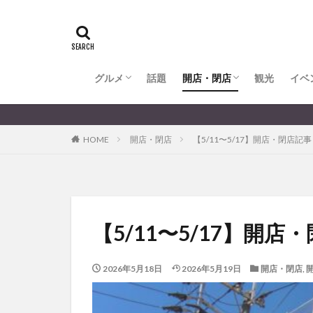
全てのグルメ
大分市ランチ
大分市ディナー
大分カフェ
大分スイーツ
別府市ランチ
別府カフェ
別府ディナー
竹田ランチ
日出町ランチ
開店・閉店
大分の開店・閉店まとめ
hasishin
his
TOYOTA
あ
からあげ
く
グルメ
話題
開店・閉店
むし湯
観光
イベ
わさ
アフリカンサファ
全てのグルメ
大分市ランチ
大分市ディナー
大分カフェ
大分スイーツ
別府市ランチ
別府カフェ
別府ディナー
竹田ランチ
日出町ランチ
開店・閉店
大分の開店・閉店まとめ
イベント
イ
HOME
開店・閉店
【5/11〜5/17】開店・閉店記
グルメ
コス
ジェラート
スタバ
セレ
トキハ本店
パン
パーク
【5/11〜5/17】開
プレミアム商品券
ミヤマキリシマ
2026年5月18日
2026年5月19日
開店・閉店
,
リンクスクエア
佐伯市
佐伯