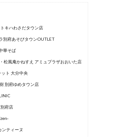
 トキハわさだタウン店
別府あそびタウンOUTLET
中華そば
堂・松風庵かねすえ アミュプラザおおいた店
ラット 大分中央
樹 別府ゆめタウン店
INIC
 別府店
en‐
カンティーヌ