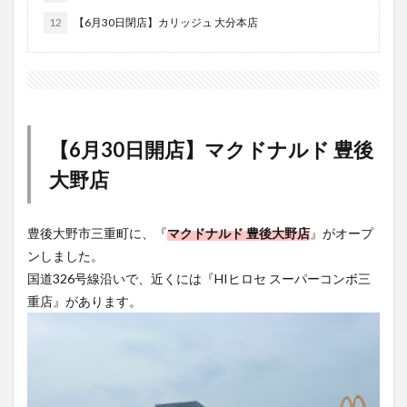
大分駅近く
大神ファーム
大谷翔平選手
12
【6月30日閉店】カリッジュ 大分本店
姫島村
子ども教室
子ども服
子育て
宇佐市
居酒屋
屋台
平和市民公園能楽堂
庄内町カフェ
府内
投票
挾間町
新幹線
新店
日出
日出町
日田市
昆虫食
【6月30日開店】マクドナルド 豊後
明豊
書店
期間限定
本
杵築市
大野店
津久見市
海開き
温泉
湧水
湯布院
滝
漢方
炭火焼き
焼き菓子
犬
玖珠郡
由布市
由布院
甲子園
石仏
豊後大野市三重町に、『
マクドナルド 豊後大野店
』がオープ
ンしました。
磨崖仏
祝祭の広場
神社
祭り
秋
国道326号線沿いで、近くには『HIヒロセ スーパーコンボ三
移転
竹田
竹田市
竹田市ディナー
紅葉
重店』があります。
絵本
自動販売機
自転車
臼杵市
舞台
芋
花
花火
茶碗蒸し
蕎麦
虹
衆議院選挙
複合公共施設
観光
観光スポット
話題
豊後大野
豊後大野市
豊後高田市