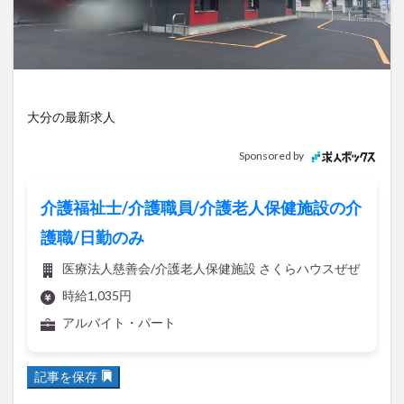
アイススケート
アウトドア
アサイーボウル
アフリカンサファリ
アミュプラザおおいた
アレンジレシピ
アートプラザ
イタリア料理
イベント
イルミネーション
インド料理
大分の最新求人
ウクライナ
オープン
カフェ
キャンプ
グルメ
コストコ
コスモス
コンビニ
Sponsored by
コース料理
コーヒー
サイゼリヤ
サウナ
ジェラート
ジゴロック
ジゴロック2025
介護福祉士/介護職員/介護老人保健施設の介
ジャマイカ料理
ジャークチキン
スイーツ
護職/日勤のみ
スタバ
セレクトショップ
ソフトクリーム
医療法人慈善会/介護老人保健施設 さくらハウスぜぜ
チキンカレー
テイクアウト
テレビ
時給1,035円
トキハ本店
ハロウィン
ハンバーガー
アルバイト・パート
ハンバーグ
ハーモニーランド
パスタ
パフェ
パン
パーク
パークプレイス大分
記事を保存
ビアガーデン
ビール
ピザ
フェス