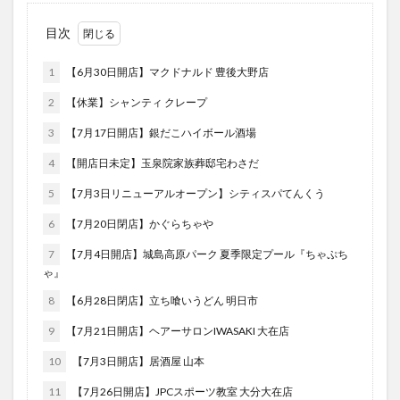
フルーツ
プレミアム商品券
プロレス
目次
ヘルシー
ペスカトーレ
ペット
ホーバークラフト
ミヤマキリシマ
ラクテンチ
1
【6月30日開店】マクドナルド 豊後大野店
ラバーダック
ランチ
ラーメン
リニューアル
2
【休業】シャンティ クレープ
リンクスクエア
レトロ
レンタサイクル
3
【7月17日開店】銀だこハイボール酒場
中央町
中津市
中華料理
九重町
休業
4
【開店日未定】玉泉院家族葬邸宅わさだ
佐伯市
佐伯市ランチ
佐賀関
体験レポ
5
【7月3日リニューアルオープン】シティスパてんくう
保護猫
催事
公園
冬
初詣
別府
6
【7月20日閉店】かぐらちゃや
別府市
別府観光
古国府
古墳
古物
古着
台湾料理
和定食
和菓子
和食
7
【7月4日開店】城島高原パーク 夏季限定プール『ちゃぷち
ゃ』
国東市
地獄めぐり
城島高原パーク
壁画
8
【6月28日閉店】立ち喰いうどん 明日市
夏祭り
外貨両替機
大分みなと祭り
9
【7月21日開店】ヘアーサロンIWASAKI 大在店
大分グルメ
大分スイーツ
大分ランチ
大分三好ヴァイセアドラー
大分市
大分市美術館
10
【7月3日開店】居酒屋 山本
大分県
大分県立美術館
大分空港
大分駅
11
【7月26日開店】JPCスポーツ教室 大分大在店