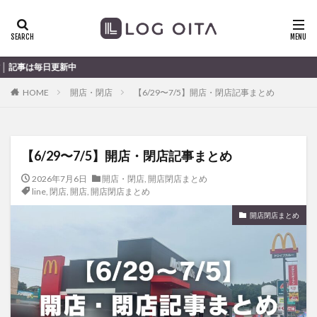
ランチ
開店
ディナー
花火
カテゴリー
大分のす
HOME
開店・閉店
【6/29〜7/5】開店・閉店記事まとめ
タグ
chocozap
DE
GW
haiashin
haishi
【6/29〜7/5】開店・閉店記事まとめ
haishin
haisin
haisnin
hasihin
hasishin
hishin
hqaishin
JR
kaiten
line
2026年7月6日
開店・閉店
,
開店閉店まとめ
line
,
閉店
,
開店
,
開店閉店まとめ
OPA
Paypay
PR
TOKIPO
TOYOTA
開店閉店まとめ
あじさい
いちご
うみたまご
おでかけ
お土産
お弁当
かき氷
からあげ
くじゅう連山
ねとらぼ
ひまわり
ふるさと納税
まつり
まとめ
みかん
むし湯
わさだタウン
わったん