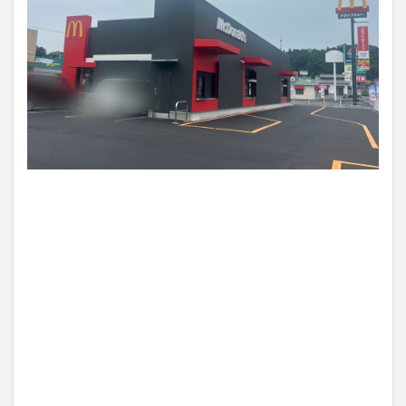
買い物
車
農業文化公園
道の駅
鉄道ジオラマ
閉店
閉院
開店
開店閉店
開店閉店まとめ
開院
韓国
韓国料理
音楽
飛行機
飲み物
高崎山
鰻
検索