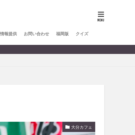
TOKIPO
かき氷
とめ
みかん
ル
情報提供
お問い合わせ
福岡版
クイズ
リア料理
キャンプ
ヤ
サウナ
スイーツ
レビ
タ
パフェ
フルーツ
フト
重町
休業
大分カフェ
初詣
別府