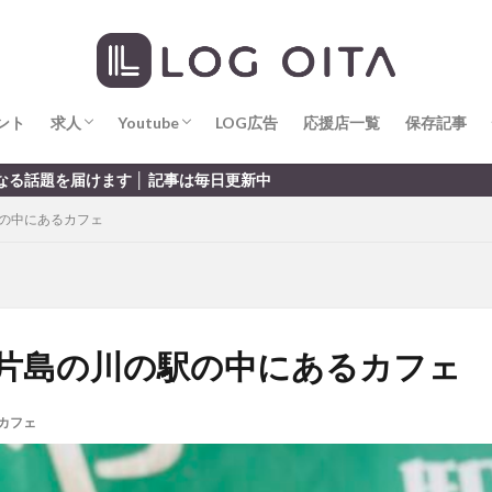
求人
LOG OITA求人のメリット
Youtube
LOG OITA YouTubeチャンネル
hin
hqaishin
JR
kaiten
line
OPA
Paypay
PR
じさい
いちご
うみたまご
おでかけ
お土産
お弁当
じゅう連山
ねとらぼ
ひまわり
ふるさと納税
まつり
ま
ント
だタウン
求人
わったん
Youtube
アイススケート
LOG広告
応援店一覧
アウトドア
保存記事
アサイーボウ
リ
アミュプラザおおいた
アレンジレシピ
アートプラザ
イタ
求人
LOG OITA求人のメリット
Youtube
LOG OITA YouTubeチャンネル
新中
ルミネーション
インド料理
ウクライナ
オープン
カフェ
駅の中にあるカフェ
トコ
コスモス
コンビニ
コース料理
コーヒー
サイゼリ
ジゴロック
ジゴロック2025
ジャマイカ料理
ジャークチキン
クトショップ
ソフトクリーム
チキンカレー
テイクアウト
テ
ハロウィン
ハンバーガー
ハンバーグ
ハーモニーランド
パス
パークプレイス大分
ビアガーデン
ビール
ピザ
フェス
】片島の川の駅の中にあるカフェ
プロレス
ヘルシー
ペスカトーレ
ペット
ホーバークラ
ラクテンチ
ラバーダック
ランチ
ラーメン
リニューアル
カフェ
レトロ
レンタサイクル
中央町
中津市
中華料理
九
市ランチ
佐賀関
体験レポ
保護猫
催事
公園
冬