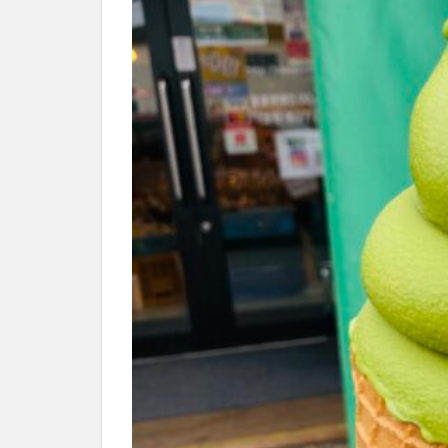
別府市
別府
国東市
地獄
大分グルメ
大分県
大分
姫島村
子ど
庄内町カフェ
明豊
書店
滝
漢方
磨崖仏
祝祭
絵本
自動販
衆議院選挙
買い物
車
開店閉店まとめ