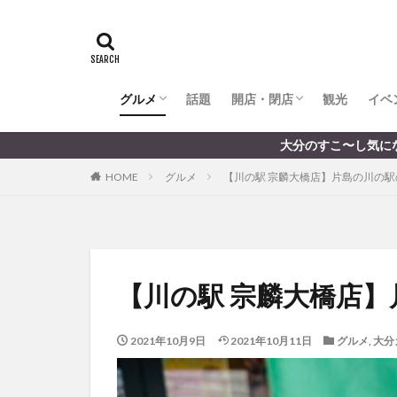
全てのグルメ
大分市ランチ
大分市ディナー
大分カフェ
大分スイーツ
別府市ランチ
別府カフェ
別府ディナー
竹田ランチ
日出町ランチ
開店・閉店
大分の開店・閉店まとめ
hasishin
his
TOYOTA
あ
からあげ
く
グルメ
話題
開店・閉店
むし湯
観光
イベ
わさ
アフリカンサファ
全てのグルメ
大分市ランチ
大分市ディナー
大分カフェ
大分スイーツ
別府市ランチ
別府カフェ
別府ディナー
竹田ランチ
日出町ランチ
開店・閉店
大分の開店・閉店まとめ
大分のすこ〜し気になる話題を届けます │ 記事は毎日更
イベント
イ
HOME
グルメ
【川の駅 宗麟大橋店】片島の川の
グルメ
コス
ジェラート
スタバ
セレ
トキハ本店
パン
パーク
【川の駅 宗麟大橋店
プレミアム商品券
ミヤマキリシマ
2021年10月9日
2021年10月11日
グルメ
,
大分
リンクスクエア
佐伯市
佐伯