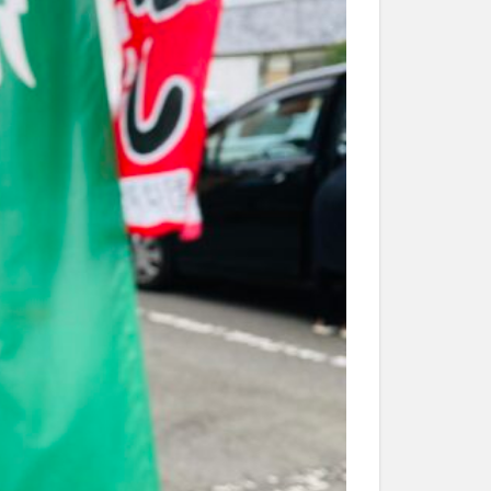
和菓子
和食
なと祭り
大分市美術館
大谷翔平選手
市民公園能楽堂
日田市
昆虫食
水
湯布院
子園
石仏
市ディナー
紅葉
し
蕎麦
虹
野市
豊後高田市
開店閉店
山
鰻