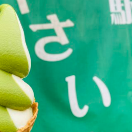
観光
古国府
古墳
古物
古着
台湾料理
和定食
めぐり
城島高原パーク
壁画
夏祭り
外貨両替機
大分み
大分スイーツ
大分ランチ
大分三好ヴァイセアドラー
大分市
県立美術館
大分空港
大分駅
大分駅近く
大神ファーム
も教室
子ども服
子育て
宇佐市
居酒屋
屋台
平和
府内
投票
挾間町
新幹線
新店
日出
日出町
期間限定
本
杵築市
津久見市
海開き
温泉
湧
炭火焼き
焼き菓子
犬
玖珠郡
由布市
由布院
甲
の広場
神社
祭り
秋
移転
竹田
竹田市
竹田
売機
自転車
臼杵市
舞台
芋
花
花火
茶碗蒸
複合公共施設
観光
観光スポット
話題
豊後大野
豊後大
農業文化公園
道の駅
鉄道ジオラマ
閉店
閉院
開店
開院
韓国
韓国料理
音楽
飛行機
飲み物
高崎
検索