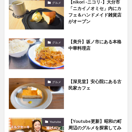
【nikori -ニコリ-】大分市
グルメ
「ニカイノオミセ」内にカ
フェ＆ハンドメイド雑貨店
がオープン
【美升】坂ノ市にある本格
グルメ
中華料理店
【深見堂】安心院にある古
グルメ
民家カフェ
【Youtube更新】昭和の町
Youtube
周辺のグルメを探索してみ