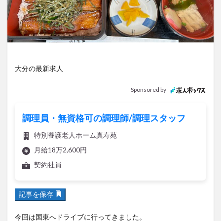
アイススケート
アウトドア
アサイーボウル
アフリカンサファリ
アミュプラザおおいた
アレンジレシピ
アートプラザ
イタリア料理
イベント
イルミネーション
インド料理
ウクライナ
オープン
カフェ
キャンプ
大分の最新求人
グルメ
コストコ
コスモス
コンビニ
Sponsored by
コース料理
コーヒー
サイゼリヤ
サウナ
ジェラート
ジゴロック
ジゴロック2025
調理員・無資格可の調理師/調理スタッフ
ジャマイカ料理
ジャークチキン
スイーツ
特別養護老人ホーム真寿苑
スタバ
セレクトショップ
ソフトクリーム
月給18万2,600円
チキンカレー
テイクアウト
テレビ
契約社員
トキハ本店
ハロウィン
ハンバーガー
ハンバーグ
ハーモニーランド
パスタ
パフェ
記事を保存
パン
パーク
パークプレイス大分
ビアガーデン
ビール
ピザ
フェス
今回は国東へドライブに行ってきました。