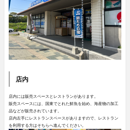
買い物
車
農業文化公園
道の駅
鉄道ジオラマ
閉店
閉院
開店
開店閉店
開店閉店まとめ
開院
韓国
韓国料理
音楽
飛行機
飲み物
高崎山
鰻
検索
店内
店内には販売スペースとレストランがあります。
販売スペースには、国東でとれた鮮魚を始め、海産物の加工
品などが販売されています。
店内左手にレストランスペースがありますので、レストラン
を利用する方はそちらへ進んでください。