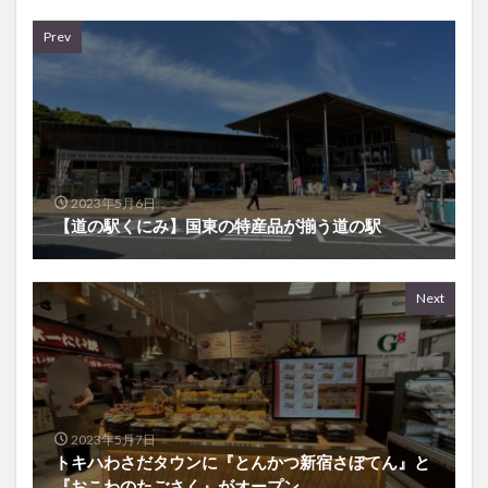
Prev
2023年5月6日
【道の駅くにみ】国東の特産品が揃う道の駅
Next
2023年5月7日
トキハわさだタウンに『とんかつ新宿さぼてん』と
『おこわのたごさく』がオープン