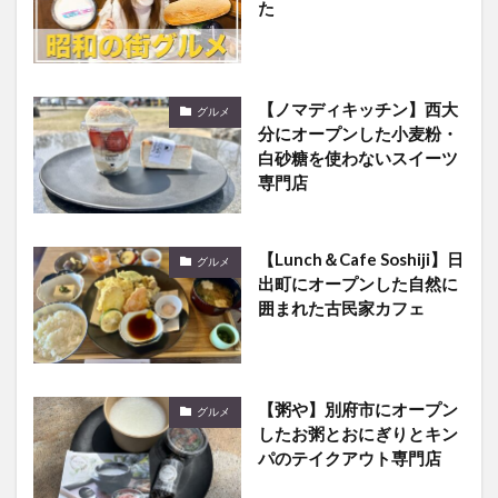
た
【ノマディキッチン】西大
グルメ
分にオープンした小麦粉・
白砂糖を使わないスイーツ
専門店
【Lunch＆Cafe Soshiji】日
グルメ
出町にオープンした自然に
囲まれた古民家カフェ
【粥や】別府市にオープン
グルメ
したお粥とおにぎりとキン
パのテイクアウト専門店