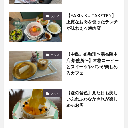
【YAKINIKU TAKETEN】
グルメ
上質なお肉を使ったランチ
が味わえる焼肉店
【中島九条珈琲〜湯布院本
グルメ
店 焙煎所〜】本格コーヒー
とスイーツやパンが楽しめ
るカフェ
【森の音色】見た目も美し
グルメ
いふわふわなかき氷が楽し
めるお店