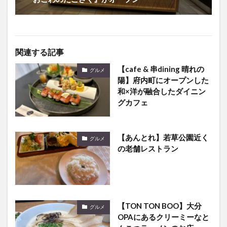
関連する記事
【cafe & 串dining 晴れの
グルメ
陽】府内町にオープンした
和×洋が融合したダイニン
グカフェ
【あんとれ】若草公園近く
グルメ
の老舗レストラン
【TON TON BOO】大分
グルメ
OPAにあるクリーミーなと