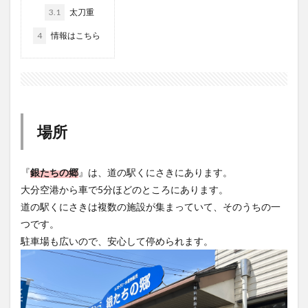
大分駅近く
大神ファーム
大谷翔平選手
3.1
太刀重
姫島村
子ども教室
子ども服
子育て
4
情報はこちら
宇佐市
居酒屋
屋台
平和市民公園能楽堂
庄内町カフェ
府内
投票
挾間町
新幹線
新店
日出
日出町
日田市
昆虫食
明豊
書店
期間限定
本
杵築市
場所
津久見市
海開き
温泉
湧水
湯布院
滝
漢方
炭火焼き
焼き菓子
犬
『
銀たちの郷
』は、道の駅くにさきにあります。
玖珠郡
由布市
由布院
甲子園
石仏
大分空港から車で5分ほどのところにあります。
磨崖仏
祝祭の広場
神社
祭り
秋
道の駅くにさきは複数の施設が集まっていて、そのうちの一
移転
竹田
竹田市
竹田市ディナー
紅葉
つです。
絵本
自動販売機
自転車
臼杵市
舞台
駐車場も広いので、安心して停められます。
芋
花
花火
茶碗蒸し
蕎麦
虹
衆議院選挙
複合公共施設
観光
観光スポット
話題
豊後大野
豊後大野市
豊後高田市