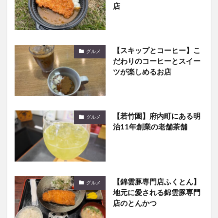
店
【スキップとコーヒー】こ
グルメ
だわりのコーヒーとスイー
ツが楽しめるお店
【若竹園】府内町にある明
グルメ
治11年創業の老舗茶舗
【錦雲豚専門店ふくとん】
グルメ
地元に愛される錦雲豚専門
店のとんかつ