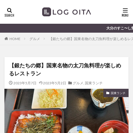
ランチ
開店
ディナー
花火
カテゴリー
大分のすこ〜し気になる話題を届けます │ 記事は
HOME
グルメ
【銀たちの郷】国東名物の太刀魚料理が楽しめるレ
タグ
chocozap
DE
GW
haiashin
haishi
【銀たちの郷】国東名物の太刀魚料理が楽しめ
haishin
haisin
haisnin
hasihin
hasishin
るレストラン
hishin
hqaishin
JR
kaiten
line
OPA
Paypay
PR
TOKIPO
TOYOTA
2023年5月7日
2023年5月2日
グルメ
,
国東ランチ
あじさい
いちご
うみたまご
おでかけ
国東ランチ
お土産
お弁当
かき氷
からあげ
くじゅう連山
ねとらぼ
ひまわり
ふるさと納税
まつり
まとめ
みかん
むし湯
わさだタウン
わったん