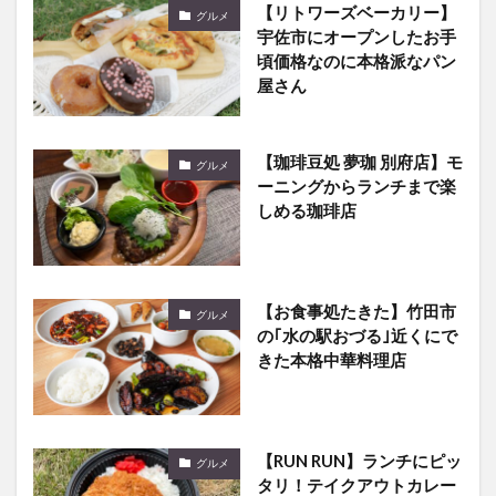
【リトワーズベーカリー】
グルメ
宇佐市にオープンしたお手
頃価格なのに本格派なパン
屋さん
【珈琲豆処 夢珈 別府店】モ
グルメ
ーニングからランチまで楽
しめる珈琲店
【お食事処たきた】竹田市
グルメ
の｢水の駅おづる｣近くにで
きた本格中華料理店
【RUN RUN】ランチにピッ
グルメ
タリ！テイクアウトカレー