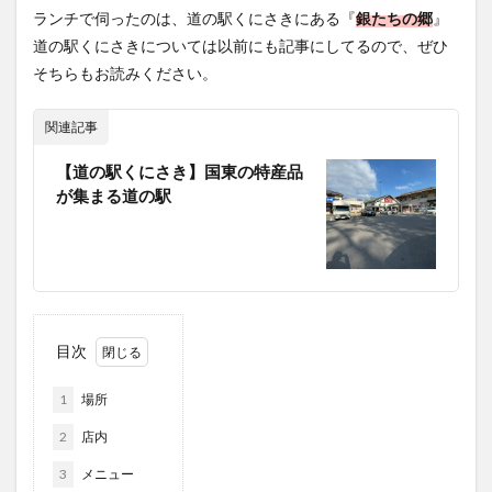
フルーツ
プレミアム商品券
プロレス
ランチで伺ったのは、道の駅くにさきにある『
銀たちの郷
』
道の駅くにさきについては以前にも記事にしてるので、ぜひ
ヘルシー
ペスカトーレ
ペット
そちらもお読みください。
ホーバークラフト
ミヤマキリシマ
ラクテンチ
ラバーダック
ランチ
ラーメン
リニューアル
関連記事
リンクスクエア
レトロ
レンタサイクル
【道の駅くにさき】国東の特産品
中央町
中津市
中華料理
九重町
休業
が集まる道の駅
佐伯市
佐伯市ランチ
佐賀関
体験レポ
保護猫
催事
公園
冬
初詣
別府
別府市
別府観光
古国府
古墳
古物
古着
台湾料理
和定食
和菓子
和食
国東市
地獄めぐり
城島高原パーク
壁画
目次
夏祭り
外貨両替機
大分みなと祭り
1
場所
大分グルメ
大分スイーツ
大分ランチ
2
店内
大分三好ヴァイセアドラー
大分市
大分市美術館
3
メニュー
大分県
大分県立美術館
大分空港
大分駅