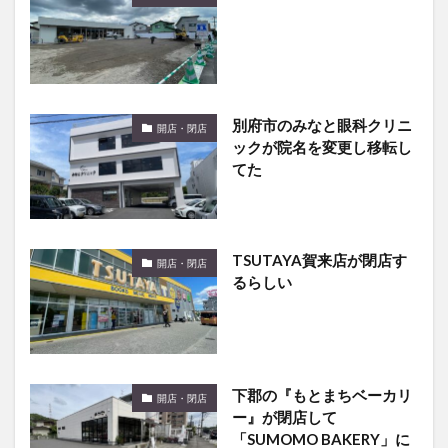
別府市のみなと眼科クリニ
開店・閉店
ックが院名を変更し移転し
てた
TSUTAYA賀来店が閉店す
開店・閉店
るらしい
下郡の『もとまちベーカリ
開店・閉店
ー』が閉店して
「SUMOMO BAKERY」に