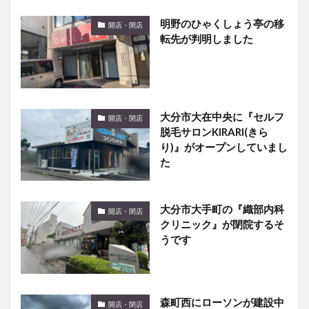
明野のひゃくしょう亭の移
開店・閉店
転先が判明しました
大分市大在中央に『セルフ
開店・閉店
脱毛サロンKIRARI(きら
り)』がオープンしていまし
た
大分市大手町の『織部内科
開店・閉店
クリニック』が閉院するそ
うです
森町西にローソンが建設中
開店・閉店