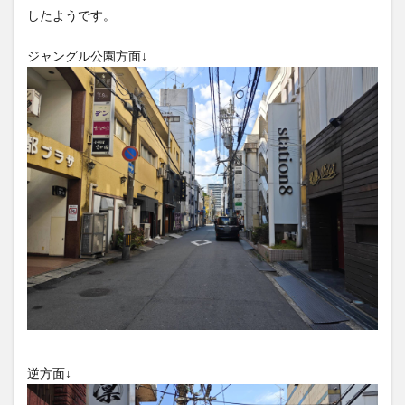
フルーツ
プレミアム商品券
プロレス
したようです。
ヘルシー
ペスカトーレ
ペット
ジャングル公園方面↓
ホーバークラフト
ミヤマキリシマ
ラクテンチ
ラバーダック
ランチ
ラーメン
リニューアル
リンクスクエア
レトロ
レンタサイクル
中央町
中津市
中華料理
九重町
休業
佐伯市
佐伯市ランチ
佐賀関
体験レポ
保護猫
催事
公園
冬
初詣
別府
別府市
別府観光
古国府
古墳
古物
古着
台湾料理
和定食
和菓子
和食
国東市
地獄めぐり
城島高原パーク
壁画
夏祭り
外貨両替機
大分みなと祭り
大分グルメ
大分スイーツ
大分ランチ
大分三好ヴァイセアドラー
大分市
大分市美術館
逆方面↓
大分県
大分県立美術館
大分空港
大分駅