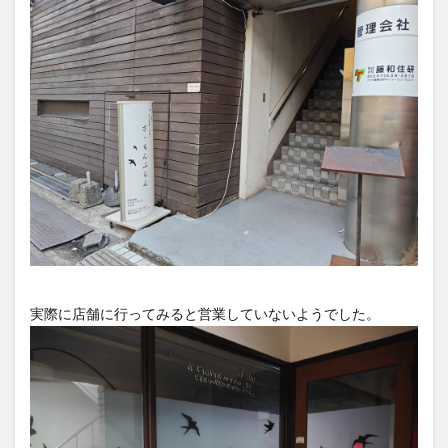
買い物
車
農業文化公園
道の駅
鉄道ジオラマ
閉店
閉院
開店
開店閉店
開店閉店まとめ
開院
韓国
韓国料理
音楽
飛行機
飲み物
高崎山
鰻
検索
実際に店舗に行ってみると営業していないようでした。