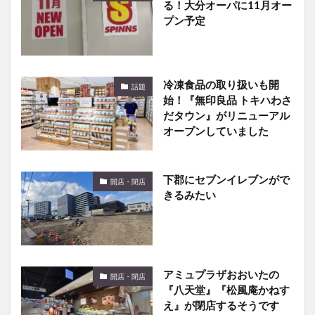
る！大分オーパに11月オー
プン予定
冷凍食品の取り扱いも開
話題
始！『無印良品 トキハわさ
だタウン』がリニューアル
オープンしていました
下郡にセブンイレブンがで
開店・閉店
きるみたい
アミュプラザおおいたの
開店・閉店
『八天堂』『松風庵かねす
え』が閉店するそうです