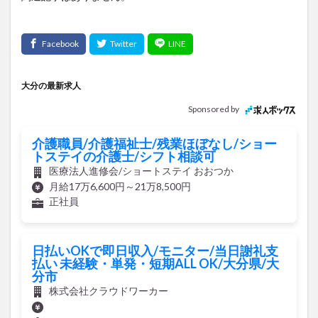
大分の最新求人
Sponsored by
介護職員/介護福祉士/残業ほぼなし/ショー
トステイの介護士/シフト相談可
医療法人進修会/ショートステイ おおつか
月給17万6,600円～21万8,500円
正社員
日払いOKで即日収入/モニター/当日謝礼支
払い 未経験・単発・短期ALL OK/大分県/大
分市
株式会社クラウドワーカー