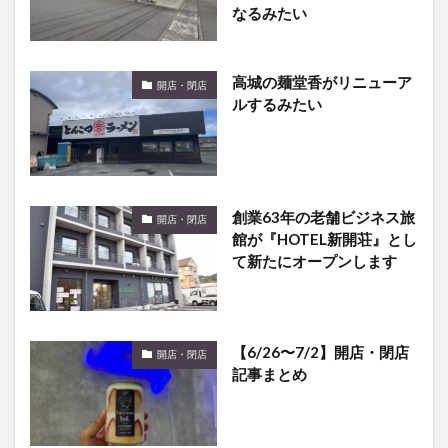
なるみたい
高城の麺堂香がリニューア
開店・閉店
ルするみたい
創業63年の老舗ビジネス旅
開店・閉店
館が『HOTEL新開荘』とし
て新たにオープンします
【6/26〜7/2】開店・閉店
開店・閉店
記事まとめ