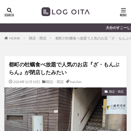
ランチ
開店
ディナー
花火
カテゴリー
大分のすこ〜し気になる話題を届けます
HOME
開店・閉店
都町の牡蠣食べ放題で人気のお店『ざ・もんぶ
タグ
chocozap
DE
GW
haiashin
haishi
都町の牡蠣食べ放題で人気のお店『ざ・もんぶ
haishin
haisin
haisnin
hasihin
hasishin
らん』が閉店したみたい
hishin
hqaishin
JR
kaiten
line
OPA
Paypay
PR
TOKIPO
TOYOTA
2024年12月10日
開店・閉店
haishin
あじさい
いちご
うみたまご
おでかけ
開店・閉店
お土産
お弁当
かき氷
からあげ
くじゅう連山
ねとらぼ
ひまわり
ふるさと納税
まつり
まとめ
みかん
むし湯
わさだタウン
わったん