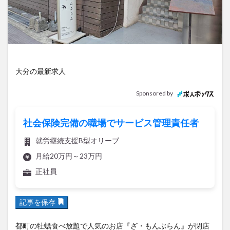
アイススケート
アウトドア
アサイーボウル
アフリカンサファリ
アミュプラザおおいた
アレンジレシピ
アートプラザ
イタリア料理
イベント
イルミネーション
インド料理
ウクライナ
オープン
カフェ
キャンプ
大分の最新求人
グルメ
コストコ
コスモス
コンビニ
Sponsored by
コース料理
コーヒー
サイゼリヤ
サウナ
ジェラート
ジゴロック
ジゴロック2025
社会保険完備の職場でサービス管理責任者
ジャマイカ料理
ジャークチキン
スイーツ
就労継続支援B型オリーブ
スタバ
セレクトショップ
ソフトクリーム
月給20万円～23万円
チキンカレー
テイクアウト
テレビ
正社員
トキハ本店
ハロウィン
ハンバーガー
ハンバーグ
ハーモニーランド
パスタ
パフェ
記事を保存
パン
パーク
パークプレイス大分
ビアガーデン
ビール
ピザ
フェス
都町の牡蠣食べ放題で人気のお店『ざ・もんぶらん』が閉店