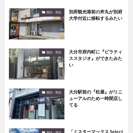
別府観光港前の丼丸が別府
開店・閉店
大学付近に移転するみたい
大分市府内町に『ピラティ
開店・閉店
ススタジオ』ができたみた
い
大分駅前の『松屋』がリニ
開店・閉店
ューアルのため一時閉店し
てる
「ミスターマックス Select
開店・閉店