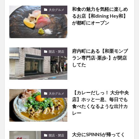
和食の魅力を気軽に楽しめ
大分グルメ
るお店【和dining Hey和】
が都町にオープン
府内町にある【和栗モンブ
開店・閉店
ラン専門店-栗歩-】が閉店
してた
【カレーだしっ！ 大分中央
大分グルメ
店】ホッと一息、毎日でも
食べたくなるような出汁カ
レー
大分にSPINNSが帰ってく
開店・閉店