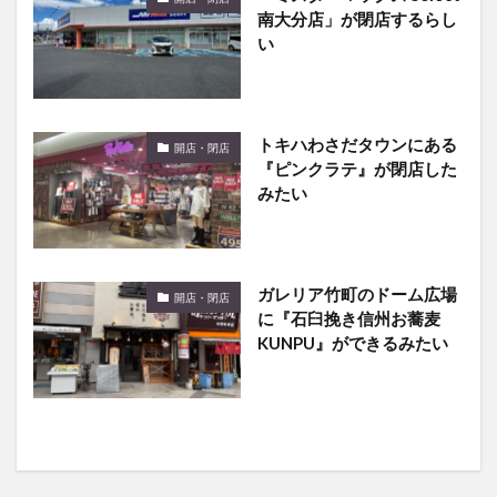
南大分店」が閉店するらし
い
トキハわさだタウンにある
開店・閉店
『ピンクラテ』が閉店した
みたい
ガレリア竹町のドーム広場
開店・閉店
に『石臼挽き信州お蕎麦
KUNPU』ができるみたい