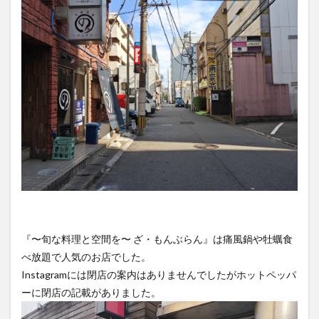
大分駅近く
大神ファーム
大谷翔平選手
姫島村
子ども教室
子ども服
子育て
宇佐市
居酒屋
屋台
平和市民公園能楽堂
庄内町カフェ
府内
投票
挾間町
新幹線
新店
日出
日出町
日田市
昆虫食
明豊
書店
期間限定
本
杵築市
津久見市
海開き
温泉
湧水
湯布院
滝
漢方
炭火焼き
焼き菓子
犬
玖珠郡
由布市
由布院
甲子園
石仏
磨崖仏
祝祭の広場
神社
祭り
秋
移転
竹田
竹田市
竹田市ディナー
紅葉
『〜旬な料理と空間を〜 ざ・もんぶらん』は痛風鍋や牡蠣食
絵本
自動販売機
自転車
臼杵市
舞台
べ放題で人気のお店でした。
芋
花
花火
茶碗蒸し
蕎麦
虹
Instagramには閉店の案内はありませんでしたがホットペッパ
衆議院選挙
複合公共施設
観光
観光スポット
ーに閉店の記載がありました。
話題
豊後大野
豊後大野市
豊後高田市