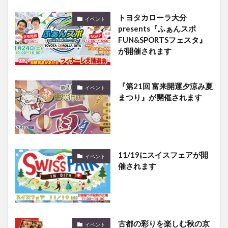
トヨタカローラ大分
イベント
presents『ふぁんスポ
FUN&SPORTSフェスタ』
が開催されます
『第21回 富来開運夕涼み夏
イベント
まつり』が開催されます
11/19にスイスフェアが開
イベント
催されます
古都の彩りを楽しむ秋の京
イベント