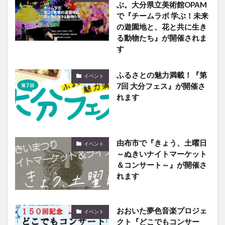
ぶ。大分県立美術館OPAM
で『チームラボ 学ぶ！未来
の遊園地と、花と共に生き
る動物たち』が開催されま
す
ふるさとの魅力満載！『第
イベント
7回 大分フェス』が開催さ
れます
由布市で『きょう、土曜日
イベント
～ぬきいナイトマーケット
＆コンサート～』が開催さ
れます
おおいた夢色音楽プロジェ
イベント
クト『どこでもコンサー