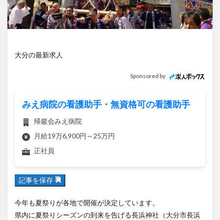
アイススケート
アウトドア
アサイーボウル
アフリカンサファリ
アミュプラザおおいた
アレンジレシピ
アートプラザ
イタリア料理
イベント
イルミネーション
インド料理
大分の最新求人
ウクライナ
オープン
カフェ
キャンプ
Sponsored by
グルメ
コストコ
コスモス
コンビニ
コース料理
コーヒー
サイゼリヤ
サウナ
みえ病院の看護助手・無資格可の看護助手
ジェラート
ジゴロック
ジゴロック2025
帰巖会みえ病院
ジャマイカ料理
ジャークチキン
スイーツ
月給19万6,900円～25万円
スタバ
セレクトショップ
ソフトクリーム
正社員
チキンカレー
テイクアウト
テレビ
トキハ本店
ハロウィン
ハンバーガー
記事を保存
ハンバーグ
ハーモニーランド
パスタ
パフェ
パン
パーク
パークプレイス大分
今年も夏祭りが各地で開催が決定しています。
ビアガーデン
ビール
ピザ
フェス
県内に夏祭りシーズンの到来を告げる長浜神社（大分市長浜