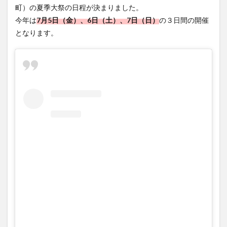
フルーツ
プレミアム商品券
プロレス
町）の夏季大祭の日程が決まりました。
今年は
7月5日（金）、6日（土）、7日（日）
の３日間の開催
ヘルシー
ペスカトーレ
ペット
となります。
ホーバークラフト
ミヤマキリシマ
ラクテンチ
ラバーダック
ランチ
ラーメン
リニューアル
リンクスクエア
レトロ
レンタサイクル
中央町
中津市
中華料理
九重町
休業
佐伯市
佐伯市ランチ
佐賀関
体験レポ
保護猫
催事
公園
冬
初詣
別府
別府市
別府観光
古国府
古墳
古物
古着
台湾料理
和定食
和菓子
和食
国東市
地獄めぐり
城島高原パーク
壁画
夏祭り
外貨両替機
大分みなと祭り
大分グルメ
大分スイーツ
大分ランチ
大分三好ヴァイセアドラー
大分市
大分市美術館
大分県
大分県立美術館
大分空港
大分駅