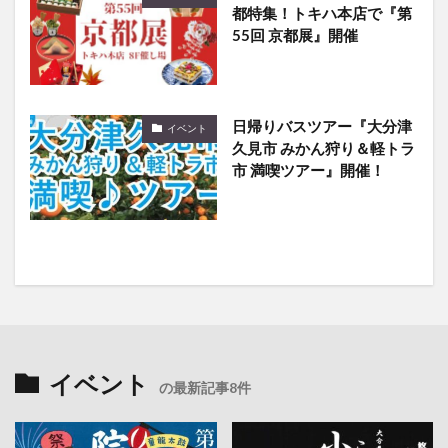
都特集！トキハ本店で『第
55回 京都展』開催
日帰りバスツアー『大分津
イベント
久見市 みかん狩り＆軽トラ
市 満喫ツアー』開催！
イベント
の最新記事8件