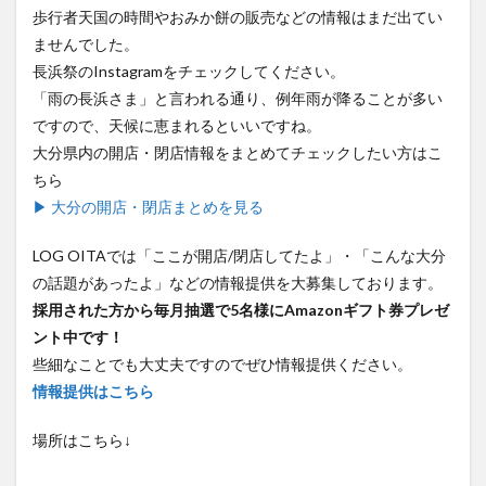
歩行者天国の時間やおみか餅の販売などの情報はまだ出てい
買い物
車
農業文化公園
道の駅
ませんでした。
鉄道ジオラマ
閉店
閉院
開店
開店閉店
長浜祭のInstagramをチェックしてください。
開店閉店まとめ
開院
韓国
韓国料理
「雨の長浜さま」と言われる通り、例年雨が降ることが多い
音楽
飛行機
飲み物
高崎山
鰻
ですので、天候に恵まれるといいですね。
大分県内の開店・閉店情報をまとめてチェックしたい方はこ
検索
ちら
▶ 大分の開店・閉店まとめを見る
LOG OITAでは「ここが開店/閉店してたよ」・「こんな大分
の話題があったよ」などの情報提供を大募集しております。
採用された方から毎月抽選で5名様にAmazonギフト券プレゼ
ント中です！
些細なことでも大丈夫ですのでぜひ情報提供ください。
情報提供はこちら
場所はこちら↓