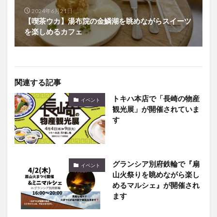
2024年6月21日
【喫茶ウカ】湯布院の金鱗湖を眺めながらスイーツ
を楽しめるカフェ
関連する記事
トキハ本店で「長崎の物産
イベント
観光展」が開催されていま
す
グランシア別府鉄輪で『扇
イベント
山火祭りを眺めながら楽し
めるマルシェ』が開催され
ます