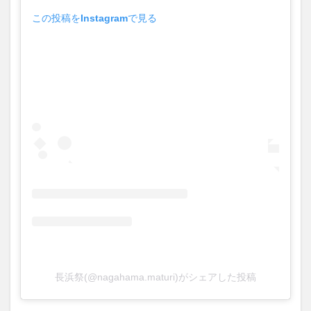
大分駅近く
大神ファーム
大谷翔平選手
この投稿をInstagramで見る
姫島村
子ども教室
子ども服
子育て
宇佐市
居酒屋
屋台
平和市民公園能楽堂
庄内町カフェ
府内
投票
挾間町
新幹線
新店
日出
日出町
日田市
昆虫食
明豊
書店
期間限定
本
杵築市
津久見市
海開き
温泉
湧水
湯布院
滝
漢方
炭火焼き
焼き菓子
犬
玖珠郡
由布市
由布院
甲子園
石仏
磨崖仏
祝祭の広場
神社
祭り
秋
移転
竹田
竹田市
竹田市ディナー
紅葉
絵本
自動販売機
自転車
臼杵市
舞台
芋
花
花火
茶碗蒸し
蕎麦
虹
長浜祭(@nagahama.maturi)がシェアした投稿
衆議院選挙
複合公共施設
観光
観光スポット
話題
豊後大野
豊後大野市
豊後高田市