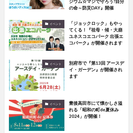
ジウム☆マジで守ろう?自分
の命～防災DAY』開催
「ジョックロック」もやっ
イベント
てくる！『祖母・傾・大崩
ユネスコエコパーク 出張エ
コパーク』が開催されます
別府市で『第13回 アースデ
イベント
イ・ガーデン』が開催され
ます
豊後高田市にて懐かしさ溢
イベント
れる「昭和の町de夏休み
2024」が開催！