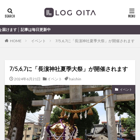
ランチ
開店
ディナー
花火
カテゴリー
は毎日更新中
HOME
イベント
7/5,6,7に「長濵神社夏季大祭」が開催されます
タグ
chocozap
DE
GW
haiashin
haishi
7/5,6,7に「長濵神社夏季大祭」が開催されます
haishin
haisin
haisnin
hasihin
hasishin
hishin
hqaishin
JR
kaiten
line
2024年6月21日
イベント
haishin
OPA
Paypay
PR
TOKIPO
TOYOTA
イベント
あじさい
いちご
うみたまご
おでかけ
お土産
お弁当
かき氷
からあげ
くじゅう連山
ねとらぼ
ひまわり
ふるさと納税
まつり
まとめ
みかん
むし湯
わさだタウン
わったん