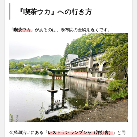
大分駅近く
大神ファーム
大谷翔平選手
『喫茶ウカ』への行き方
姫島村
子ども教室
子ども服
子育て
宇佐市
居酒屋
屋台
平和市民公園能楽堂
『
喫茶ウカ
』があるのは、湯布院の金鱗湖近くです。
庄内町カフェ
府内
投票
挾間町
新幹線
新店
日出
日出町
日田市
昆虫食
明豊
書店
期間限定
本
杵築市
津久見市
海開き
温泉
湧水
湯布院
滝
漢方
炭火焼き
焼き菓子
犬
玖珠郡
由布市
由布院
甲子園
石仏
磨崖仏
祝祭の広場
神社
祭り
秋
移転
竹田
竹田市
竹田市ディナー
紅葉
絵本
自動販売機
自転車
臼杵市
舞台
芋
花
花火
茶碗蒸し
蕎麦
虹
衆議院選挙
複合公共施設
観光
観光スポット
金鱗湖沿いにある『
レストラン ランプシャ（洋灯舎）
』と同
話題
豊後大野
豊後大野市
豊後高田市