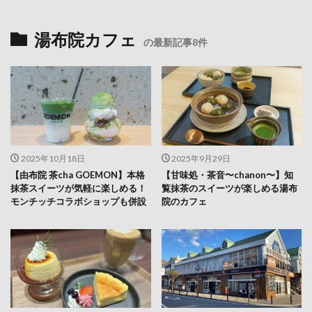
湯布院カフェ
の最新記事8件
2025年10月18日
2025年9月29日
【由布院 茶cha GOEMON】本格
【甘味処・茶音〜chanon〜】知
抹茶スイーツが気軽に楽しめる！
覧抹茶のスイーツが楽しめる湯布
モンチッチコラボショップも併設
院のカフェ