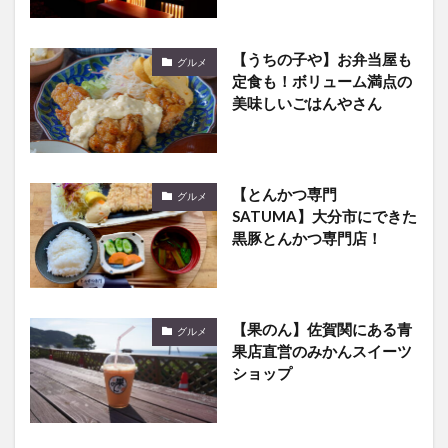
【うちの子や】お弁当屋も
グルメ
定食も！ボリューム満点の
美味しいごはんやさん
【とんかつ専門
グルメ
SATUMA】大分市にできた
黒豚とんかつ専門店！
【果のん】佐賀関にある青
グルメ
果店直営のみかんスイーツ
ショップ