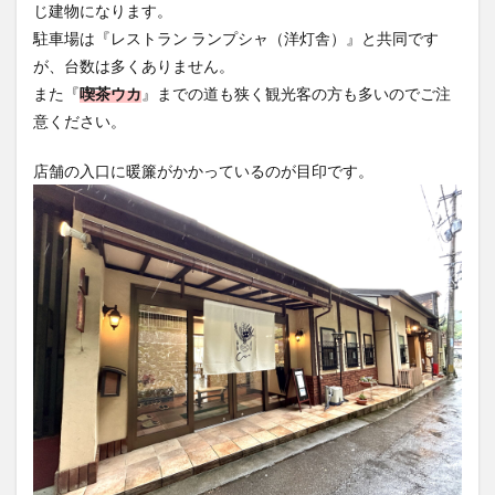
じ建物になります。
買い物
車
農業文化公園
道の駅
駐車場は『レストラン ランプシャ（洋灯舎）』と共同です
鉄道ジオラマ
閉店
閉院
開店
開店閉店
が、台数は多くありません。
開店閉店まとめ
開院
韓国
韓国料理
また『
喫茶ウカ
』までの道も狭く観光客の方も多いのでご注
音楽
飛行機
飲み物
高崎山
鰻
意ください。
店舗の入口に暖簾がかかっているのが目印です。
検索