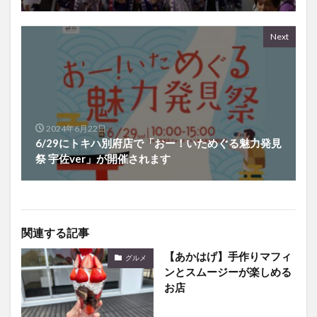
Next
2024年6月22日
6/29にトキハ別府店で「おー！いためぐる魅力発見
祭 宇佐ver」が開催されます
関連する記事
【あかはげ】手作りマフィ
グルメ
ンとスムージーが楽しめる
お店