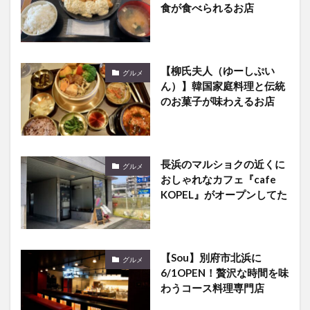
食が食べられるお店
【柳氏夫人（ゆーしぷい
グルメ
ん）】韓国家庭料理と伝統
のお菓子が味わえるお店
長浜のマルショクの近くに
グルメ
おしゃれなカフェ『cafe
KOPEL』がオープンしてた
【Sou】別府市北浜に
グルメ
6/1OPEN！贅沢な時間を味
わうコース料理専門店