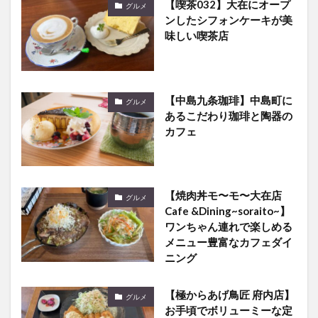
【喫茶032】大在にオープ
グルメ
ンしたシフォンケーキが美
味しい喫茶店
【中島九条珈琲】中島町に
グルメ
あるこだわり珈琲と陶器の
カフェ
【焼肉丼モ〜モ〜大在店
グルメ
Cafe &Dining~soraito~】
ワンちゃん連れで楽しめる
メニュー豊富なカフェダイ
ニング
【極からあげ鳥匠 府内店】
グルメ
お手頃でボリューミーな定