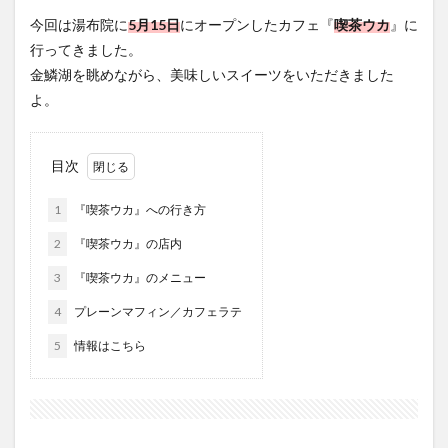
フルーツ
プレミアム商品券
プロレス
今回は湯布院に
5月15日
にオープンしたカフェ『
喫茶ウカ
』に
ヘルシー
ペスカトーレ
ペット
行ってきました。
ホーバークラフト
ミヤマキリシマ
ラクテンチ
金鱗湖を眺めながら、美味しいスイーツをいただきました
よ。
ラバーダック
ランチ
ラーメン
リニューアル
リンクスクエア
レトロ
レンタサイクル
中央町
中津市
中華料理
九重町
休業
目次
佐伯市
佐伯市ランチ
佐賀関
体験レポ
1
『喫茶ウカ』への行き方
保護猫
催事
公園
冬
初詣
別府
2
『喫茶ウカ』の店内
別府市
別府観光
古国府
古墳
古物
3
『喫茶ウカ』のメニュー
古着
台湾料理
和定食
和菓子
和食
4
プレーンマフィン／カフェラテ
国東市
地獄めぐり
城島高原パーク
壁画
夏祭り
外貨両替機
大分みなと祭り
5
情報はこちら
大分グルメ
大分スイーツ
大分ランチ
大分三好ヴァイセアドラー
大分市
大分市美術館
大分県
大分県立美術館
大分空港
大分駅