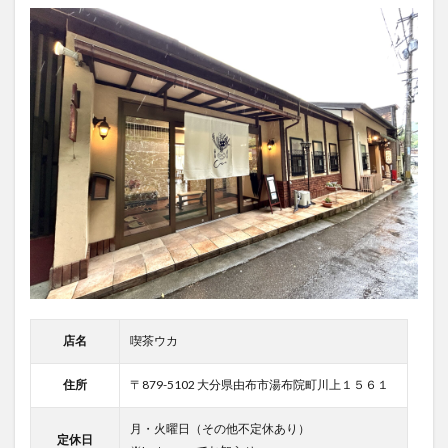
店名
喫茶ウカ
住所
〒879-5102 大分県由布市湯布院町川上１５６１
月・火曜日（その他不定休あり）
定休日