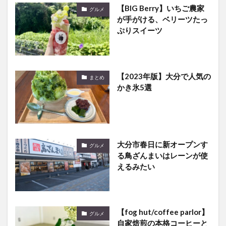
【BIG Berry】いちご農家
グルメ
が手がける、ベリーツたっ
ぷりスイーツ
【2023年版】大分で人気の
まとめ
かき氷5選
大分市春日に新オープンす
グルメ
る鳥ざんまいはレーンが使
えるみたい
【fog hut/coffee parlor】
グルメ
自家焙煎の本格コーヒーと