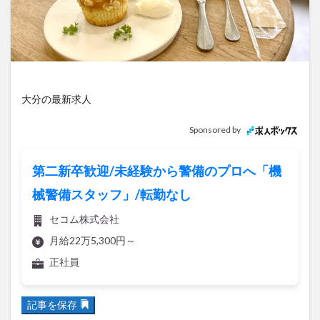
アイススケート
アウトドア
アサイーボウル
アフリカンサファリ
アミュプラザおおいた
アレンジレシピ
アートプラザ
イタリア料理
イベント
イルミネーション
インド料理
ウクライナ
オープン
カフェ
キャンプ
大分の最新求人
グルメ
コストコ
コスモス
コンビニ
Sponsored by
コース料理
コーヒー
サイゼリヤ
サウナ
ジェラート
ジゴロック
ジゴロック2025
第二新卒歓迎/未経験から警備のプロへ「機
ジャマイカ料理
ジャークチキン
スイーツ
械警備スタッフ」/転勤なし
スタバ
セレクトショップ
ソフトクリーム
セコム株式会社
チキンカレー
テイクアウト
テレビ
月給22万5,300円～
トキハ本店
ハロウィン
ハンバーガー
正社員
ハンバーグ
ハーモニーランド
パスタ
パフェ
パン
パーク
パークプレイス大分
記事を保存
ビアガーデン
ビール
ピザ
フェス