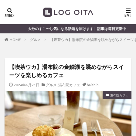
ランチ
開店
ディナー
花火
カテゴリー
気になる話題を届けます │ 記事は毎日更新中
HOME
グルメ
【喫茶ウカ】湯布院の金鱗湖を眺めながらスイーツ
タグ
chocozap
DE
GW
haiashin
haishi
【喫茶ウカ】湯布院の金鱗湖を眺めながらスイ
haishin
haisin
haisnin
hasihin
hasishin
ーツを楽しめるカフェ
hishin
hqaishin
JR
kaiten
line
OPA
Paypay
PR
TOKIPO
TOYOTA
2024年6月21日
グルメ
,
湯布院カフェ
haishin
あじさい
いちご
うみたまご
おでかけ
湯布院カフェ
お土産
お弁当
かき氷
からあげ
くじゅう連山
ねとらぼ
ひまわり
ふるさと納税
まつり
まとめ
みかん
むし湯
わさだタウン
わったん