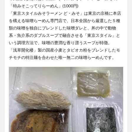
「特みそこってりらーめん」(1000円)
「東京スタイルみそラーメン ど・みそ」は東京の京橋に本店
を構える味噌らーめん専門店で、日本全国から厳選した５種
類の味噌を独自にブレンドした味噌ダレと、丼の中で動物
系・魚介系のダブルスープで融合させる「東京スタイル」と
いう調理方法で、味噌の豊潤な香り漂うスープが特徴。
「浅草開化楼」製の国産小麦とタピオカ粉をブレンドしたモ
チモチの特注麺を合わせた唯一無二の味噌らーめんです。