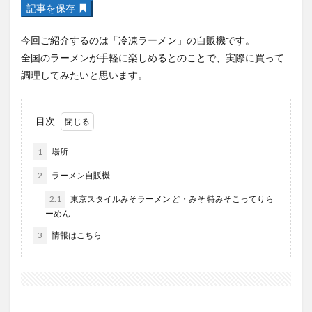
記事を保存
フルーツ
プレミアム商品券
プロレス
ヘルシー
ペスカトーレ
ペット
今回ご紹介するのは「冷凍ラーメン」の自販機です。
ホーバークラフト
ミヤマキリシマ
ラクテンチ
全国のラーメンが手軽に楽しめるとのことで、実際に買って
ラバーダック
ランチ
ラーメン
リニューアル
調理してみたいと思います。
リンクスクエア
レトロ
レンタサイクル
中央町
中津市
中華料理
九重町
休業
目次
佐伯市
佐伯市ランチ
佐賀関
体験レポ
1
場所
保護猫
催事
公園
冬
初詣
別府
2
ラーメン自販機
別府市
別府観光
古国府
古墳
古物
古着
台湾料理
和定食
和菓子
和食
2.1
東京スタイルみそラーメン ど・みそ 特みそこってりら
ーめん
国東市
地獄めぐり
城島高原パーク
壁画
3
情報はこちら
夏祭り
外貨両替機
大分みなと祭り
大分グルメ
大分スイーツ
大分ランチ
大分三好ヴァイセアドラー
大分市
大分市美術館
大分県
大分県立美術館
大分空港
大分駅