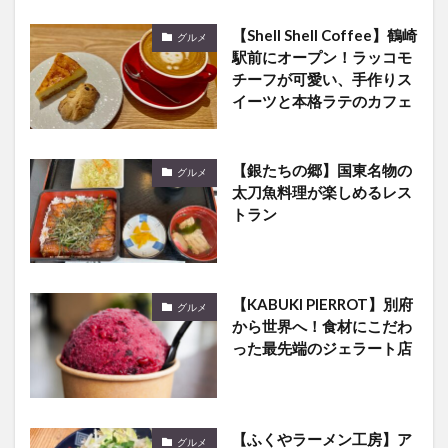
【Shell Shell Coffee】鶴崎
グルメ
駅前にオープン！ラッコモ
チーフが可愛い、手作りス
イーツと本格ラテのカフェ
【銀たちの郷】国東名物の
グルメ
太刀魚料理が楽しめるレス
トラン
【KABUKI PIERROT】別府
グルメ
から世界へ！食材にこだわ
った最先端のジェラート店
【ふくやラーメン工房】ア
グルメ