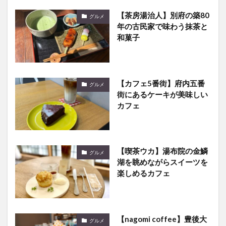
【茶房湯治人】別府の築80
グルメ
年の古民家で味わう抹茶と
和菓子
【カフェ5番街】府内五番
グルメ
街にあるケーキが美味しい
カフェ
【喫茶ウカ】湯布院の金鱗
グルメ
湖を眺めながらスイーツを
楽しめるカフェ
【nagomi coffee】豊後大
グルメ