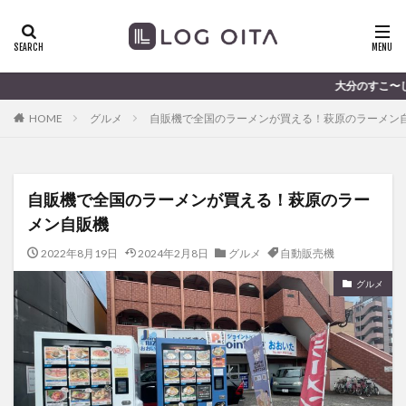
ランチ
開店
ディナー
花火
カテゴリー
大分のすこ〜し気になる話題を届けます │ 記
HOME
グルメ
自販機で全国のラーメンが買える！萩原のラーメン
タグ
chocozap
DE
GW
haiashin
haishi
自販機で全国のラーメンが買える！萩原のラー
haishin
haisin
haisnin
hasihin
hasishin
メン自販機
hishin
hqaishin
JR
kaiten
line
OPA
Paypay
PR
TOKIPO
TOYOTA
2022年8月19日
2024年2月8日
グルメ
自動販売機
あじさい
いちご
うみたまご
おでかけ
グルメ
お土産
お弁当
かき氷
からあげ
くじゅう連山
ねとらぼ
ひまわり
ふるさと納税
まつり
まとめ
みかん
むし湯
わさだタウン
わったん