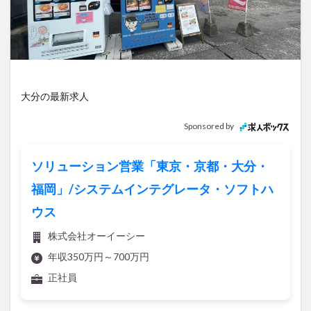
アイススケート
アウトドア
アサイーボウル
アフリカンサファリ
アミュプラザおおいた
アレンジレシピ
アートプラザ
イタリア料理
イベント
イルミネーション
インド料理
ウクライナ
オープン
カフェ
キャンプ
大分の最新求人
グルメ
コストコ
コスモス
コンビニ
Sponsored by
コース料理
コーヒー
サイゼリヤ
サウナ
ジェラート
ジゴロック
ジゴロック2025
ソリューション営業「東京・京都・大分・
ジャマイカ料理
ジャークチキン
スイーツ
福岡」/システムインテグレータ・ソフトハ
スタバ
セレクトショップ
ソフトクリーム
ウス
チキンカレー
テイクアウト
テレビ
株式会社オーイーシー
トキハ本店
ハロウィン
ハンバーガー
年収350万円～700万円
ハンバーグ
ハーモニーランド
パスタ
パフェ
正社員
パン
パーク
パークプレイス大分
ビアガーデン
ビール
ピザ
フェス