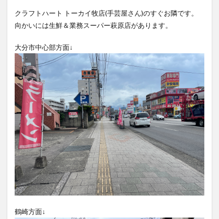
買い物
車
農業文化公園
道の駅
クラフトハート トーカイ牧店(手芸屋さん)のすぐお隣です。
鉄道ジオラマ
閉店
閉院
開店
開店閉店
向かいには生鮮＆業務スーパー萩原店があります。
開店閉店まとめ
開院
韓国
韓国料理
大分市中心部方面↓
音楽
飛行機
飲み物
高崎山
鰻
検索
鶴崎方面↓