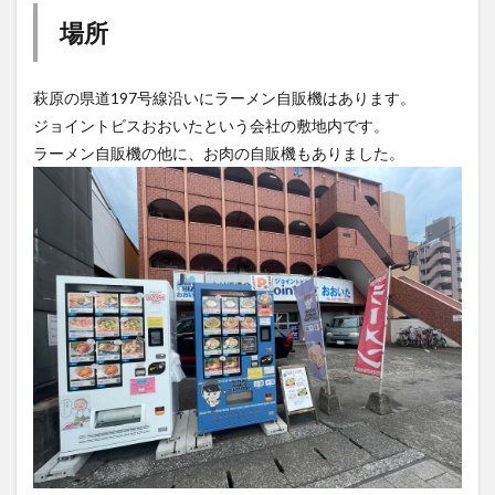
大分駅近く
大神ファーム
大谷翔平選手
場所
姫島村
子ども教室
子ども服
子育て
宇佐市
居酒屋
屋台
平和市民公園能楽堂
萩原の県道197号線沿いにラーメン自販機はあります。
庄内町カフェ
府内
投票
挾間町
新幹線
ジョイントビスおおいたという会社の敷地内です。
新店
日出
日出町
日田市
昆虫食
ラーメン自販機の他に、お肉の自販機もありました。
明豊
書店
期間限定
本
杵築市
津久見市
海開き
温泉
湧水
湯布院
滝
漢方
炭火焼き
焼き菓子
犬
玖珠郡
由布市
由布院
甲子園
石仏
磨崖仏
祝祭の広場
神社
祭り
秋
移転
竹田
竹田市
竹田市ディナー
紅葉
絵本
自動販売機
自転車
臼杵市
舞台
芋
花
花火
茶碗蒸し
蕎麦
虹
衆議院選挙
複合公共施設
観光
観光スポット
話題
豊後大野
豊後大野市
豊後高田市