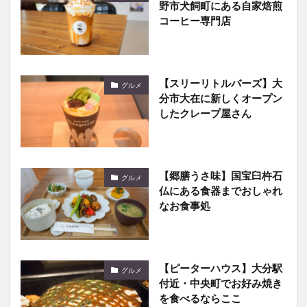
野市犬飼町にある自家焙煎
コーヒー専門店
【スリーリトルバーズ】大
グルメ
分市大在に新しくオープン
したクレープ屋さん
【郷膳うさ味】国宝臼杵石
グルメ
仏にある食器までおしゃれ
なお食事処
【ピーターハウス】大分駅
グルメ
付近・中央町でお好み焼き
を食べるならここ