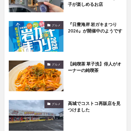
子が楽しめるお店
『日豊海岸 岩ガキまつり
グルメ
2026』が開催中のようです
【純喫茶 草子洗】俳人がオ
グルメ
ーナーの純喫茶
高城でコストコ再販店を見
グルメ
つけました