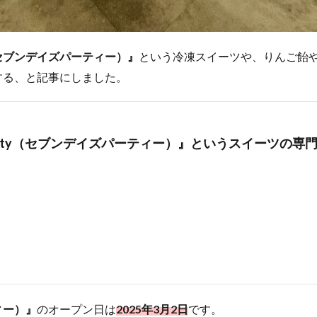
rty（セブンデイズパーティー）』
という冷凍スイーツや、りんご飴
する、と記事にしました。
s party（セブンデイズパーティー）』というスイーツの専
ティー）』
のオープン日は
2025年3月2日
です。