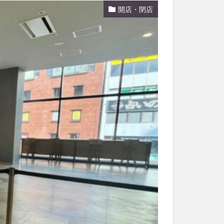
開店・閉店
和菓子
和食
なと祭り
大分市美術館
大谷翔平選手
市民公園能楽堂
日田市
昆虫食
水
湯布院
子園
石仏
市ディナー
紅葉
し
蕎麦
虹
野市
豊後高田市
開店閉店
山
鰻