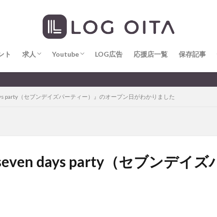
求人
LOG OITA求人のメリット
Youtube
LOG OITA YouTubeチャンネル
hin
hqaishin
JR
kaiten
line
OPA
Paypay
PR
じさい
いちご
うみたまご
おでかけ
お土産
お弁当
じゅう連山
ねとらぼ
ひまわり
ふるさと納税
まつり
ま
ント
だタウン
求人
わったん
Youtube
アイススケート
LOG広告
応援店一覧
アウトドア
保存記事
アサイーボウ
リ
アミュプラザおおいた
アレンジレシピ
アートプラザ
イタ
求人
LOG OITA求人のメリット
Youtube
LOG OITA YouTubeチャンネル
大分のすこ〜し気になる話題を
ルミネーション
インド料理
ウクライナ
オープン
カフェ
ays party（セブンデイズパーティー）』のオープン日がわかりました
トコ
コスモス
コンビニ
コース料理
コーヒー
サイゼリ
ジゴロック
ジゴロック2025
ジャマイカ料理
ジャークチキン
クトショップ
ソフトクリーム
チキンカレー
テイクアウト
テ
ハロウィン
ハンバーガー
ハンバーグ
ハーモニーランド
パス
パークプレイス大分
ビアガーデン
ビール
ピザ
フェス
ven days party（セブンデ
プロレス
ヘルシー
ペスカトーレ
ペット
ホーバークラ
ラクテンチ
ラバーダック
ランチ
ラーメン
リニューアル
レトロ
レンタサイクル
中央町
中津市
中華料理
九
市ランチ
佐賀関
体験レポ
保護猫
催事
公園
冬