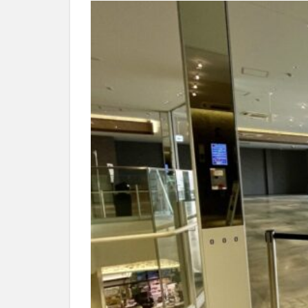
別府市
別府
国東市
地獄
大分グルメ
大分県
大分
姫島村
子ど
庄内町カフェ
明豊
書店
滝
漢方
磨崖仏
祝祭
絵本
自動販
衆議院選挙
買い物
車
開店閉店まとめ