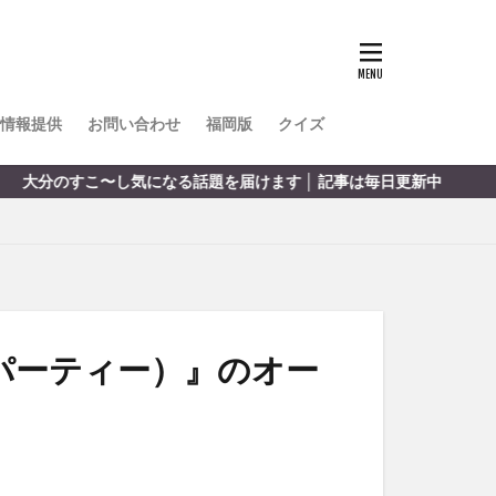
TOKIPO
かき氷
とめ
みかん
ル
情報提供
お問い合わせ
福岡版
クイズ
リア料理
届けます │ 記事は毎日更新中
キャンプ
ヤ
サウナ
スイーツ
レビ
タ
パフェ
フルーツ
イズパーティー）』のオー
フト
重町
休業
初詣
別府