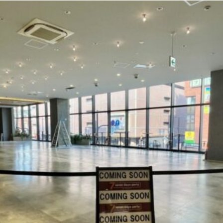
観光
古国府
古墳
古物
古着
台湾料理
和定食
めぐり
城島高原パーク
壁画
夏祭り
外貨両替機
大分み
大分スイーツ
大分ランチ
大分三好ヴァイセアドラー
大分市
県立美術館
大分空港
大分駅
大分駅近く
大神ファーム
も教室
子ども服
子育て
宇佐市
居酒屋
屋台
平和
府内
投票
挾間町
新幹線
新店
日出
日出町
期間限定
本
杵築市
津久見市
海開き
温泉
湧
炭火焼き
焼き菓子
犬
玖珠郡
由布市
由布院
甲
の広場
神社
祭り
秋
移転
竹田
竹田市
竹田
売機
自転車
臼杵市
舞台
芋
花
花火
茶碗蒸
複合公共施設
観光
観光スポット
話題
豊後大野
豊後大
農業文化公園
道の駅
鉄道ジオラマ
閉店
閉院
開店
開院
韓国
韓国料理
音楽
飛行機
飲み物
高崎
検索