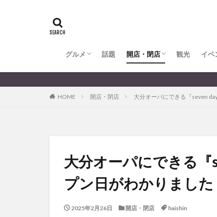
全てのグルメ
大分市ランチ
大分市ディナー
大分カフェ
大分スイーツ
別府市ランチ
別府カフェ
別府ディナー
竹田ランチ
日出町ランチ
開店・閉店
大分の開店・閉店まとめ
hasishin
his
TOYOTA
あ
からあげ
く
グルメ
話題
開店・閉店
むし湯
観光
イベ
わさ
アフリカンサファ
全てのグルメ
大分市ランチ
大分市ディナー
大分カフェ
大分スイーツ
別府市ランチ
別府カフェ
別府ディナー
竹田ランチ
日出町ランチ
開店・閉店
大分の開店・閉店まとめ
イベント
イ
HOME
開店・閉店
大分オーパにできる『seven d
グルメ
コス
ジェラート
スタバ
セレ
トキハ本店
パン
パーク
大分オーパにできる『se
プレミアム商品券
プン日がわかりました
ミヤマキリシマ
リンクスクエア
2025年2月26日
開店・閉店
haishin
佐伯市
佐伯