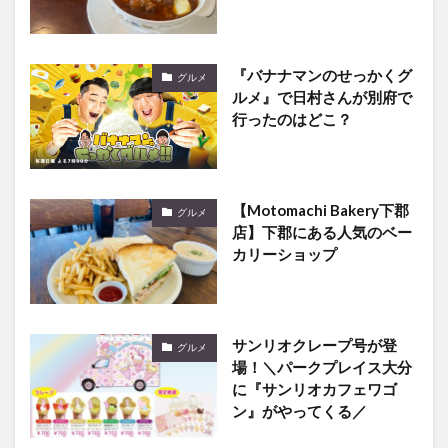
『バナナマンのせっかくグ
グルメ
ルメ』で日村さんが別府で
行ったのはどこ？
【Motomachi Bakery下郡
グルメ
店】下郡にある人気のベー
カリーショップ
サンリオクレープ号が登
グルメ
場！＼パークプレイス大分
に『サンリオカフェワゴ
ン』がやってくる／