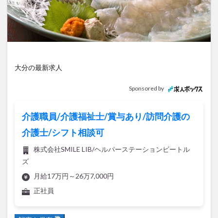
アイススケート
アウトドア
アサイーボウル
アフリカンサファリ
アミュプラザおおいた
アレンジレシピ
アートプラザ
イタリア料理
イベント
イルミネーション
インド料理
ウクライナ
オープン
カフェ
キャンプ
大分の最新求人
グルメ
コストコ
コスモス
コンビニ
Sponsored by
コース料理
コーヒー
サイゼリヤ
サウナ
ジェラート
ジゴロック
ジゴロック2025
介護職員/介護福祉士/賞与あり/訪問介護の
ジャマイカ料理
ジャークチキン
スイーツ
介護士/シフト相談可
スタバ
セレクトショップ
ソフトクリーム
株式会社SMILE LIB/ヘルパーステーションビートル
チキンカレー
テイクアウト
テレビ
ズ
トキハ本店
ハロウィン
ハンバーガー
月給17万円～26万7,000円
ハンバーグ
ハーモニーランド
パスタ
パフェ
正社員
パン
パーク
パークプレイス大分
ビアガーデン
ビール
ピザ
フェス