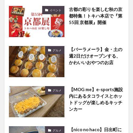
古都の彩りを楽しむ秋の京
イベント
都特集！トキハ本店で『第
55回 京都展』開催
【バーラメーラ】金・土の
グルメ
週2日だけオープンする、
かわいいおやつのお店
【MOG me】e-sports施設
グルメ
内にあるタコライスとホッ
トドッグが楽しめるキッチ
ンカー
【nico no haco】日出町に
グルメ