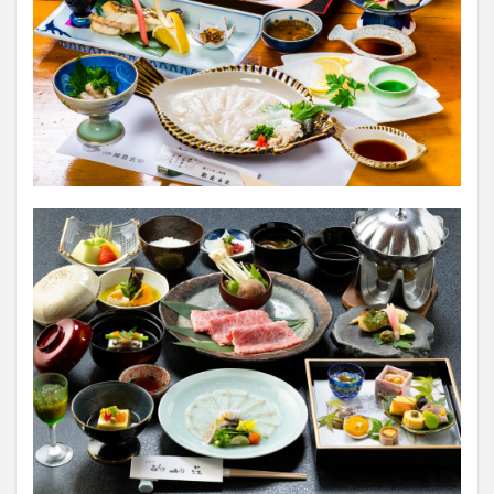
買い物
車
農業文化公園
道の駅
鉄道ジオラマ
閉店
閉院
開店
開店閉店
開店閉店まとめ
開院
韓国
韓国料理
音楽
飛行機
飲み物
高崎山
鰻
検索