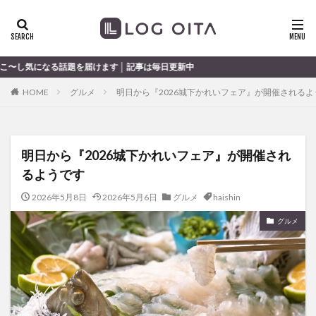
ランチ
開店
ディナー
花火
カテゴリー
届けます │ 記事は毎日更新中
HOME
グルメ
明日から『2026城下かれいフェア』が開催されるよ
タグ
chocozap
DE
GW
haiashin
haishi
明日から『2026城下かれいフェア』が開催され
haishin
haisin
haisnin
hasihin
hasishin
るようです
hishin
hqaishin
JR
kaiten
line
OPA
Paypay
PR
TOKIPO
TOYOTA
2026年5月8日
2026年5月6日
グルメ
haishin
あじさい
いちご
うみたまご
おでかけ
グルメ
お土産
お弁当
かき氷
からあげ
くじゅう連山
ねとらぼ
ひまわり
ふるさと納税
まつり
まとめ
みかん
むし湯
わさだタウン
わったん