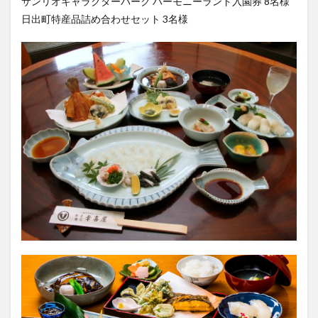
サンリオキャラクターパーク ハーモニーランド入園券 8名様
大分駅近く
大神ファーム
大谷翔平選手
日出町特産品詰め合わせセット 3名様
姫島村
子ども教室
子ども服
子育て
宇佐市
居酒屋
屋台
平和市民公園能楽堂
庄内町カフェ
府内
投票
挾間町
新幹線
新店
日出
日出町
日田市
昆虫食
明豊
書店
期間限定
本
杵築市
津久見市
海開き
温泉
湧水
湯布院
滝
漢方
炭火焼き
焼き菓子
犬
玖珠郡
由布市
由布院
甲子園
石仏
磨崖仏
祝祭の広場
神社
祭り
秋
移転
竹田
竹田市
竹田市ディナー
紅葉
絵本
自動販売機
自転車
臼杵市
舞台
芋
花
花火
茶碗蒸し
蕎麦
虹
衆議院選挙
複合公共施設
観光
観光スポット
話題
豊後大野
豊後大野市
豊後高田市