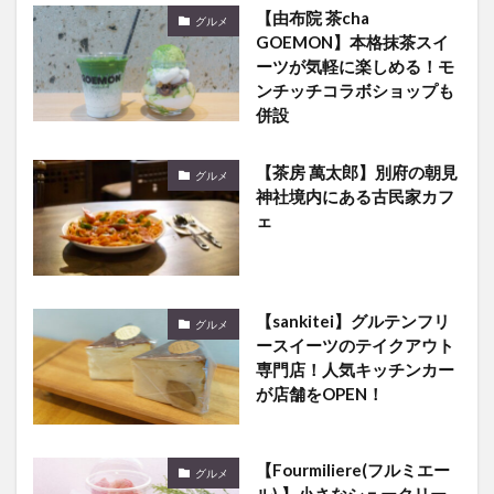
【由布院 茶cha
グルメ
GOEMON】本格抹茶スイ
ーツが気軽に楽しめる！モ
ンチッチコラボショップも
併設
【茶房 萬太郎】別府の朝見
グルメ
神社境内にある古民家カフ
ェ
【sankitei】グルテンフリ
グルメ
ースイーツのテイクアウト
専門店！人気キッチンカー
が店舗をOPEN！
【Fourmiliere(フルミエー
グルメ