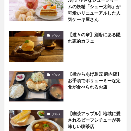
ル) 】小さなシュークリー
ムの妖精「シュー太郎」が
可愛いリニューアルした人
気ケーキ屋さん
【道々の輩】別府にある隠
グルメ
れ家的カフェ
【極からあげ鳥匠 府内店】
グルメ
お手頃でボリューミーな定
食が食べられるお店
【喫茶アップル】地域に愛
グルメ
されるビーフシチューが美
味しい喫茶店