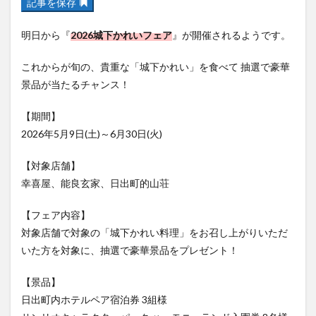
記事を保存
フルーツ
プレミアム商品券
プロレス
ヘルシー
ペスカトーレ
ペット
明日から『
2026城下かれいフェア
』が開催されるようです。
ホーバークラフト
ミヤマキリシマ
ラクテンチ
これからが旬の、貴重な「城下かれい」を食べて 抽選で豪華
ラバーダック
ランチ
ラーメン
リニューアル
景品が当たるチャンス！
リンクスクエア
レトロ
レンタサイクル
中央町
中津市
中華料理
九重町
休業
【期間】
2026年5月9日(土)～6月30日(火)
佐伯市
佐伯市ランチ
佐賀関
体験レポ
保護猫
催事
公園
冬
初詣
別府
【対象店舗】
別府市
別府観光
古国府
古墳
古物
幸喜屋、能良玄家、日出町的山荘
古着
台湾料理
和定食
和菓子
和食
【フェア内容】
国東市
地獄めぐり
城島高原パーク
壁画
対象店舗で対象の「城下かれい料理」をお召し上がりいただ
夏祭り
外貨両替機
大分みなと祭り
いた方を対象に、抽選で豪華景品をプレゼント！
大分グルメ
大分スイーツ
大分ランチ
【景品】
大分三好ヴァイセアドラー
大分市
大分市美術館
日出町内ホテルペア宿泊券 3組様
大分県
大分県立美術館
大分空港
大分駅