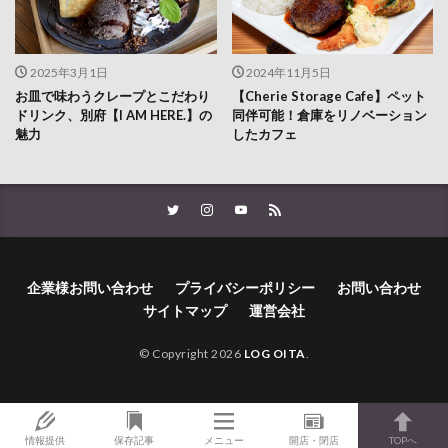
2025年3月1日
2024年11月5日
お皿で味わうクレープとこだわり
【Cherie Storage Cafe】ペット
ドリンク、別府【I AM HERE.】の
同伴可能！倉庫をリノベーション
魅力
したカフェ
企業様お問い合わせ
プライバシーポリシー
お問い合わせ
サイトマップ
運営会社
© Copyright 2026
LOG OITA
.
情報提供
保存記事
メニュー
開店・閉店
TOPへ