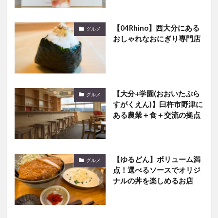
【04Rhino】西大分にある
グルメ
おしゃれなおにぎり専門店
【大分+学園(おおいたぷら
グルメ
すがくえん)】臼杵市野津に
ある農業＋食＋交流の拠点
【ゆるどん】ボリューム満
グルメ
点！選べるソースでオリジ
ナルの丼を楽しめるお店