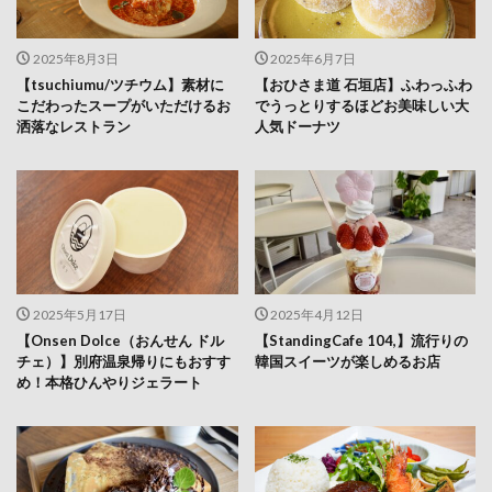
2025年8月3日
2025年6月7日
【tsuchiumu/ツチウム】素材に
【おひさま道 石垣店】ふわっふわ
こだわったスープがいただけるお
でうっとりするほどお美味しい大
洒落なレストラン
人気ドーナツ
2025年5月17日
2025年4月12日
【Onsen Dolce（おんせん ドル
【StandingCafe 104,】流行りの
チェ）】別府温泉帰りにもおすす
韓国スイーツが楽しめるお店
め！本格ひんやりジェラート