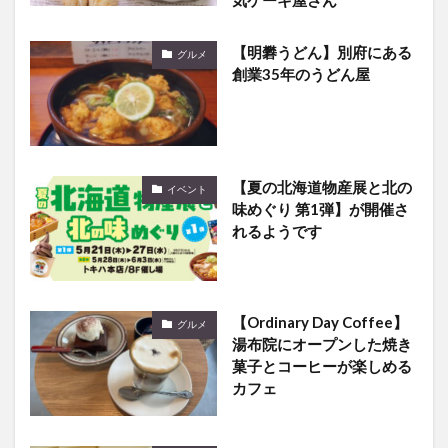
【明礬うどん】別府にある
グルメ
創業35年のうどん屋
【夏の北海道物産展と北の
イベント
味めぐり 第1弾】が開催さ
れるようです
【Ordinary Day Coffee】
グルメ
湯布院にオープンした焼き
菓子とコーヒーが楽しめる
カフェ