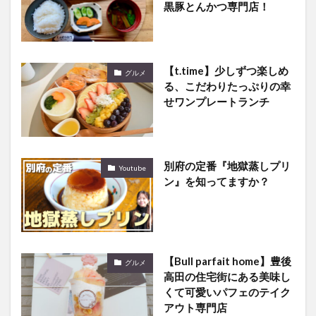
黒豚とんかつ専門店！
【t.time】少しずつ楽しめ
グルメ
る、こだわりたっぷりの幸
せワンプレートランチ
別府の定番『地獄蒸しプリ
Youtube
ン』を知ってますか？
【Bull parfait home】豊後
グルメ
高田の住宅街にある美味し
くて可愛いパフェのテイク
アウト専門店