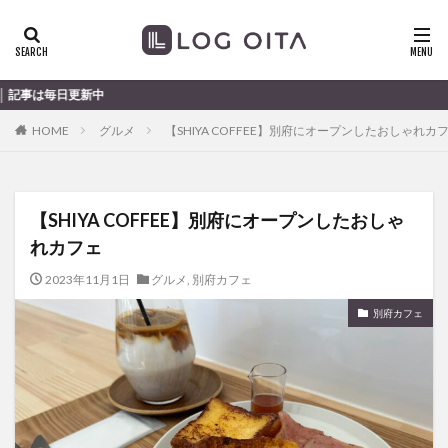
ランチ
開店
ディナー
花火
カテゴリー
大分のすこ
HOME
グルメ
【SHIYA COFFEE】別府にオープンしたおしゃれカ
タグ
chocozap
DE
GW
haiashin
haishi
【SHIYA COFFEE】別府にオープンしたおしゃ
haishin
haisin
haisnin
hasihin
hasishin
れカフェ
hishin
hqaishin
JR
kaiten
line
OPA
Paypay
PR
TOKIPO
TOYOTA
2023年11月1日
グルメ
,
別府カフェ
あじさい
いちご
うみたまご
おでかけ
別府カフェ
お土産
お弁当
かき氷
からあげ
くじゅう連山
ねとらぼ
ひまわり
ふるさと納税
まつり
まとめ
みかん
むし湯
わさだタウン
わったん