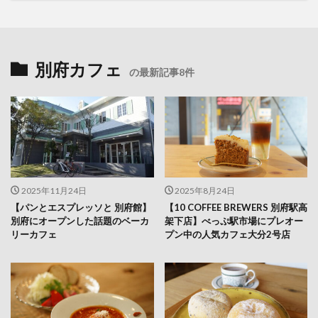
別府カフェ
の最新記事8件
2025年11月24日
2025年8月24日
【パンとエスプレッソと 別府館】
【10 COFFEE BREWERS 別府駅高
別府にオープンした話題のベーカ
架下店】べっぷ駅市場にプレオー
リーカフェ
プン中の人気カフェ大分2号店