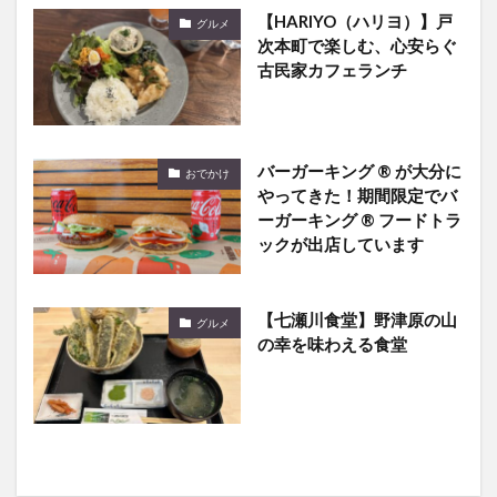
【HARIYO（ハリヨ）】戸
グルメ
次本町で楽しむ、心安らぐ
古民家カフェランチ
バーガーキング ® が大分に
おでかけ
やってきた！期間限定でバ
ーガーキング ® フードトラ
ックが出店しています
【七瀬川食堂】野津原の山
グルメ
の幸を味わえる食堂