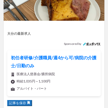
アイススケート
アウトドア
アサイーボウル
アフリカンサファリ
アミュプラザおおいた
アレンジレシピ
アートプラザ
イタリア料理
イベント
イルミネーション
インド料理
ウクライナ
オープン
カフェ
キャンプ
大分の最新求人
グルメ
コストコ
コスモス
コンビニ
Sponsored by
コース料理
コーヒー
サイゼリヤ
サウナ
ジェラート
ジゴロック
ジゴロック2025
初任者研修/介護職員/週4から可/病院の介護
ジャマイカ料理
ジャークチキン
スイーツ
士/日勤のみ
スタバ
セレクトショップ
ソフトクリーム
医療法人慈善会/膳所病院
チキンカレー
テイクアウト
テレビ
時給1,035円～1,100円
トキハ本店
ハロウィン
ハンバーガー
アルバイト・パート
ハンバーグ
ハーモニーランド
パスタ
パフェ
パン
パーク
パークプレイス大分
記事を保存
ビアガーデン
ビール
ピザ
フェス