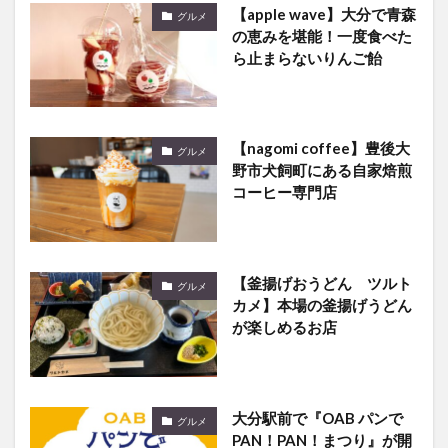
【apple wave】大分で青森
グルメ
の恵みを堪能！一度食べた
ら止まらないりんご飴
【nagomi coffee】豊後大
グルメ
野市犬飼町にある自家焙煎
コーヒー専門店
【釜揚げおうどん ツルト
グルメ
カメ】本場の釜揚げうどん
が楽しめるお店
大分駅前で『OAB パンで
グルメ
PAN！PAN！まつり』が開