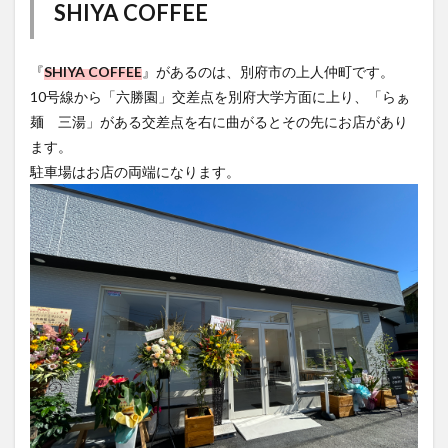
SHIYA COFFEE
大分駅近く
大神ファーム
大谷翔平選手
姫島村
子ども教室
子ども服
子育て
『
SHIYA COFFEE
』があるのは、別府市の上人仲町です。
宇佐市
居酒屋
屋台
平和市民公園能楽堂
10号線から「六勝園」交差点を別府大学方面に上り、「らぁ
庄内町カフェ
府内
投票
挾間町
新幹線
麺 三湯」がある交差点を右に曲がるとその先にお店があり
新店
日出
日出町
日田市
昆虫食
ます。
明豊
書店
期間限定
本
杵築市
駐車場はお店の両端になります。
津久見市
海開き
温泉
湧水
湯布院
滝
漢方
炭火焼き
焼き菓子
犬
玖珠郡
由布市
由布院
甲子園
石仏
磨崖仏
祝祭の広場
神社
祭り
秋
移転
竹田
竹田市
竹田市ディナー
紅葉
絵本
自動販売機
自転車
臼杵市
舞台
芋
花
花火
茶碗蒸し
蕎麦
虹
衆議院選挙
複合公共施設
観光
観光スポット
話題
豊後大野
豊後大野市
豊後高田市