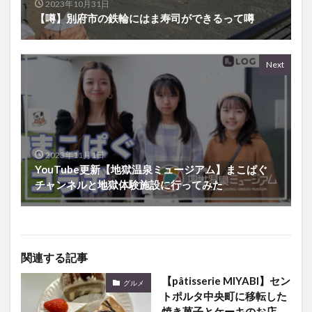
2023年10月31日
【噂】別府市の鉄輪にはま寿司ができるって噂
Next
2023年11月1日
YouTube更新【地獄温泉ミュージアム】まこぱぐ
チャンネルと地獄体験施設に行ってみた
関連する記事
【pâtisserie MIYABI】セン
グルメ
トポルタ中央町に移転した
焼き菓子とケーキのお店