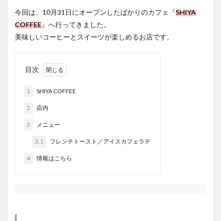
フルーツ
プレミアム商品券
プロレス
今回は、10月31日にオープンしたばかりのカフェ『
SHIYA
ヘルシー
ペスカトーレ
ペット
COFFEE
』へ行ってきました。
ホーバークラフト
ミヤマキリシマ
ラクテンチ
美味しいコーヒーとスイーツが楽しめるお店です。
ラバーダック
ランチ
ラーメン
リニューアル
リンクスクエア
レトロ
レンタサイクル
目次
中央町
中津市
中華料理
九重町
休業
1
SHIYA COFFEE
佐伯市
佐伯市ランチ
佐賀関
体験レポ
2
店内
保護猫
催事
公園
冬
初詣
別府
別府市
別府観光
古国府
古墳
古物
3
メニュー
古着
台湾料理
和定食
和菓子
和食
3.1
フレンチトースト／アイスカフェラテ
国東市
地獄めぐり
城島高原パーク
壁画
4
情報はこちら
夏祭り
外貨両替機
大分みなと祭り
大分グルメ
大分スイーツ
大分ランチ
大分三好ヴァイセアドラー
大分市
大分市美術館
大分県
大分県立美術館
大分空港
大分駅