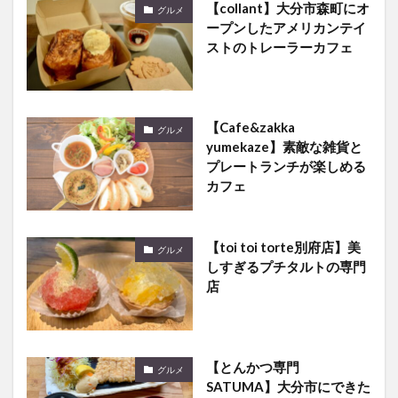
【collant】大分市森町にオ
グルメ
ープンしたアメリカンテイ
ストのトレーラーカフェ
【Cafe&zakka
グルメ
yumekaze】素敵な雑貨と
プレートランチが楽しめる
カフェ
【toi toi torte別府店】美
グルメ
しすぎるプチタルトの専門
店
【とんかつ専門
グルメ
SATUMA】大分市にできた