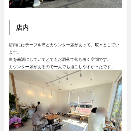
買い物
車
農業文化公園
道の駅
鉄道ジオラマ
閉店
閉院
開店
開店閉店
開店閉店まとめ
開院
韓国
韓国料理
店内
音楽
飛行機
飲み物
高崎山
鰻
店内にはテーブル席とカウンター席があって、広々としてい
検索
ます。
白を基調にしていてとてもお洒落で落ち着く空間です。
カウンター席があるので一人でも過ごしやすかったです。