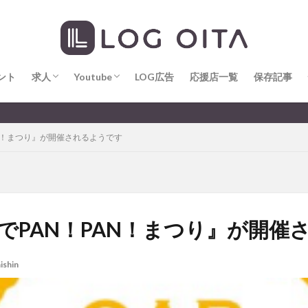
求人
LOG OITA求人のメリット
Youtube
LOG OITA YouTubeチャンネル
hin
hqaishin
JR
kaiten
line
OPA
Paypay
PR
じさい
いちご
うみたまご
おでかけ
お土産
お弁当
じゅう連山
ねとらぼ
ひまわり
ふるさと納税
まつり
ま
ント
だタウン
求人
わったん
Youtube
アイススケート
LOG広告
応援店一覧
アウトドア
保存記事
アサイーボウ
リ
アミュプラザおおいた
アレンジレシピ
アートプラザ
イタ
求人
LOG OITA求人のメリット
Youtube
LOG OITA YouTubeチャンネル
大分
ルミネーション
インド料理
ウクライナ
オープン
カフェ
AN！まつり』が開催されるようです
トコ
コスモス
コンビニ
コース料理
コーヒー
サイゼリ
ジゴロック
ジゴロック2025
ジャマイカ料理
ジャークチキン
クトショップ
ソフトクリーム
チキンカレー
テイクアウト
テ
ハロウィン
ハンバーガー
ハンバーグ
ハーモニーランド
パス
パークプレイス大分
ビアガーデン
ビール
ピザ
フェス
ンでPAN！PAN！まつり』が開催
プロレス
ヘルシー
ペスカトーレ
ペット
ホーバークラ
ラクテンチ
ラバーダック
ランチ
ラーメン
リニューアル
ishin
レトロ
レンタサイクル
中央町
中津市
中華料理
九
市ランチ
佐賀関
体験レポ
保護猫
催事
公園
冬