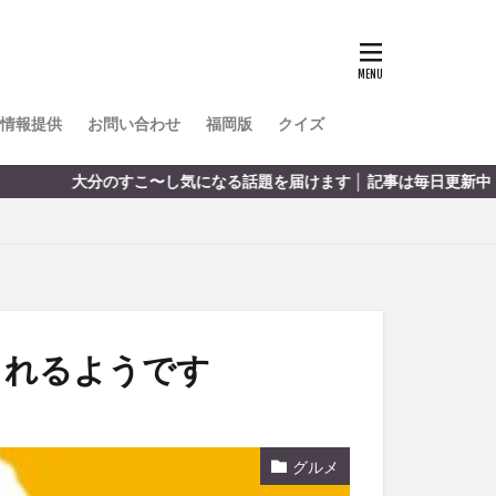
TOKIPO
かき氷
とめ
みかん
ル
情報提供
お問い合わせ
福岡版
クイズ
リア料理
のすこ〜し気になる話題を届けます │ 記事は毎日更新中
キャンプ
ヤ
サウナ
スイーツ
レビ
タ
パフェ
フルーツ
されるようです
フト
重町
休業
グルメ
初詣
別府