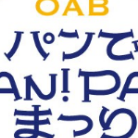
観光
古国府
古墳
古物
古着
台湾料理
和定食
めぐり
城島高原パーク
壁画
夏祭り
外貨両替機
大分み
大分スイーツ
大分ランチ
大分三好ヴァイセアドラー
大分市
県立美術館
大分空港
大分駅
大分駅近く
大神ファーム
も教室
子ども服
子育て
宇佐市
居酒屋
屋台
平和
府内
投票
挾間町
新幹線
新店
日出
日出町
期間限定
本
杵築市
津久見市
海開き
温泉
湧
炭火焼き
焼き菓子
犬
玖珠郡
由布市
由布院
甲
の広場
神社
祭り
秋
移転
竹田
竹田市
竹田
売機
自転車
臼杵市
舞台
芋
花
花火
茶碗蒸
複合公共施設
観光
観光スポット
話題
豊後大野
豊後大
農業文化公園
道の駅
鉄道ジオラマ
閉店
閉院
開店
開院
韓国
韓国料理
音楽
飛行機
飲み物
高崎
検索