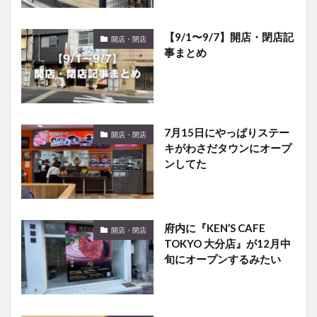
【9/1〜9/7】開店・閉店記
開店・閉店
事まとめ
7月15日にやっぱりステー
開店・閉店
キがわさだタウンにオープ
ンしてた
府内に『KEN’S CAFE
開店・閉店
TOKYO 大分店』が12月中
旬にオープンするみたい