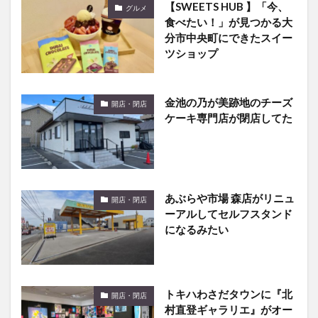
【SWEETS HUB 】「今、
グルメ
食べたい！」が見つかる大
分市中央町にできたスイー
ツショップ
金池の乃が美跡地のチーズ
開店・閉店
ケーキ専門店が閉店してた
あぶらや市場 森店がリニュ
開店・閉店
ーアルしてセルフスタンド
になるみたい
トキハわさだタウンに『北
開店・閉店
村直登ギャラリエ』がオー