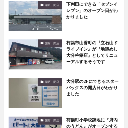
下判田にできる「セブンイ
開店・閉店
レブン」のオープン日がわ
かりました
杵築市山香町の『立石山ド
開店・閉店
ライブイン』が『地鶏めし
大分杵築店』としてリニュ
ーアルするそうです
大分駅の2Fにできるスター
開店・閉店
バックスの開店日がわかり
ました
荷揚町小学校跡地に『府内
開店・閉店
のうどん』がオープンする