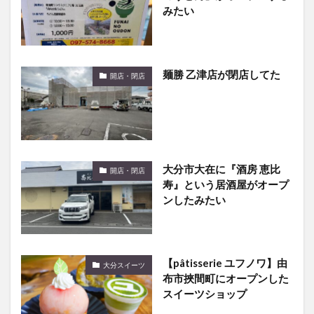
みたい
麺勝 乙津店が閉店してた
開店・閉店
大分市大在に『酒房 恵比
開店・閉店
寿』という居酒屋がオープ
ンしたみたい
【pâtisserie ユフノワ】由
大分スイーツ
布市挾間町にオープンした
スイーツショップ