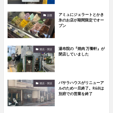
アミュにジェラートとかき
話題
氷のお店が期間限定でオー
プン
湯布院の『焼肉 万養軒』が
開店・閉店
閉店していました
バサラハウスがリニューア
開店・閉店
ルのため一旦終了。R&Bは
別府での営業を終了