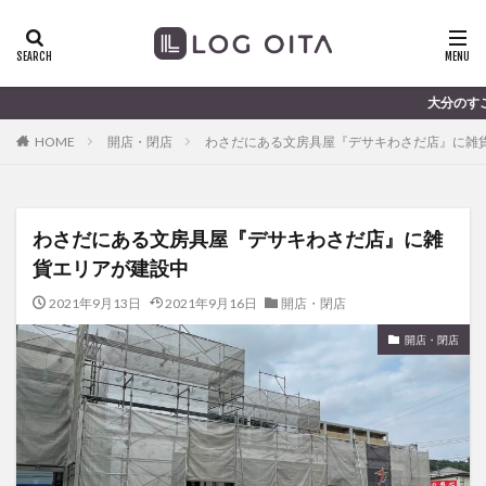
ランチ
開店
ディナー
花火
カテゴリー
大分のすこ〜し気になる話題を届け
HOME
開店・閉店
わさだにある文房具屋『デサキわさだ店』に雑
タグ
chocozap
DE
GW
haiashin
haishi
わさだにある文房具屋『デサキわさだ店』に雑
haishin
haisin
haisnin
hasihin
hasishin
貨エリアが建設中
hishin
hqaishin
JR
kaiten
line
OPA
Paypay
PR
TOKIPO
TOYOTA
2021年9月13日
2021年9月16日
開店・閉店
あじさい
いちご
うみたまご
おでかけ
開店・閉店
お土産
お弁当
かき氷
からあげ
くじゅう連山
ねとらぼ
ひまわり
ふるさと納税
まつり
まとめ
みかん
むし湯
わさだタウン
わったん