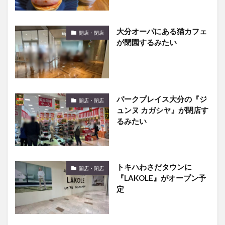
大分オーパにある猫カフェ
開店・閉店
が閉園するみたい
パークプレイス大分の『ジ
開店・閉店
ュンヌ カガシヤ』が閉店す
るみたい
トキハわさだタウンに
開店・閉店
『LAKOLE』がオープン予
定