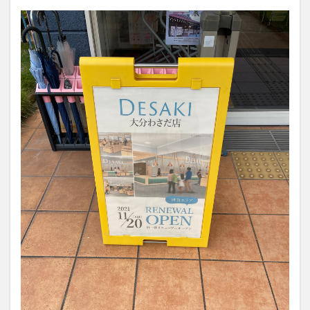
大分駅近く
大神ファーム
大谷翔平選手
姫島村
子ども教室
子ども服
子育て
宇佐市
居酒屋
屋台
平和市民公園能楽堂
庄内町カフェ
府内
投票
挾間町
新幹線
新店
日出
日出町
日田市
昆虫食
明豊
書店
期間限定
本
杵築市
津久見市
海開き
温泉
湧水
湯布院
滝
漢方
炭火焼き
焼き菓子
犬
玖珠郡
由布市
由布院
甲子園
石仏
磨崖仏
祝祭の広場
神社
祭り
秋
移転
竹田
竹田市
竹田市ディナー
紅葉
絵本
自動販売機
自転車
臼杵市
舞台
芋
花
花火
茶碗蒸し
蕎麦
虹
衆議院選挙
複合公共施設
観光
観光スポット
話題
豊後大野
豊後大野市
豊後高田市