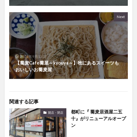
Next
2021年9月13日
【蕎麦Cafe蕎屋～kyouya～】牧にあるスイーツも
おいしいお蕎麦屋
関連する記事
都町に『 蕎麦居酒屋二五
開店・閉店
十』がリニューアルオープ
ン