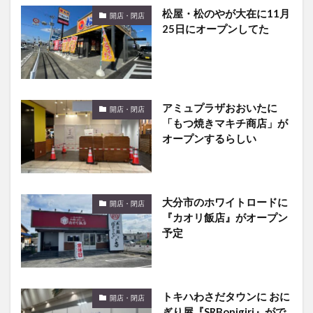
松屋・松のやが大在に11月
開店・閉店
25日にオープンしてた
アミュプラザおおいたに
開店・閉店
「もつ焼きマキチ商店」が
オープンするらしい
大分市のホワイトロードに
開店・閉店
『カオリ飯店』がオープン
予定
トキハわさだタウンに おに
開店・閉店
ぎり屋『SRBonigiri』がで