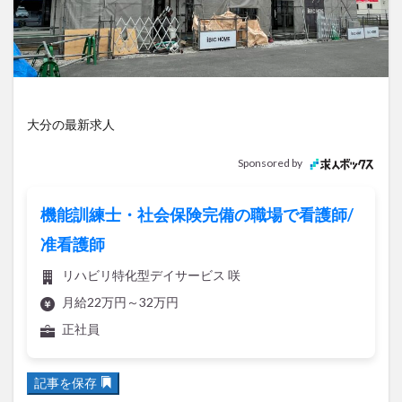
アイススケート
アウトドア
アサイーボウル
アフリカンサファリ
アミュプラザおおいた
アレンジレシピ
アートプラザ
イタリア料理
イベント
イルミネーション
インド料理
ウクライナ
オープン
カフェ
キャンプ
大分の最新求人
グルメ
コストコ
コスモス
コンビニ
Sponsored by
コース料理
コーヒー
サイゼリヤ
サウナ
ジェラート
ジゴロック
ジゴロック2025
機能訓練士・社会保険完備の職場で看護師/
ジャマイカ料理
ジャークチキン
スイーツ
准看護師
スタバ
セレクトショップ
ソフトクリーム
リハビリ特化型デイサービス 咲
チキンカレー
テイクアウト
テレビ
月給22万円～32万円
トキハ本店
ハロウィン
ハンバーガー
正社員
ハンバーグ
ハーモニーランド
パスタ
パフェ
パン
パーク
パークプレイス大分
記事を保存
ビアガーデン
ビール
ピザ
フェス