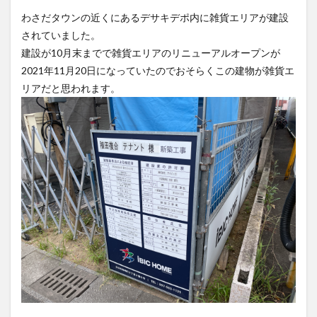
フルーツ
プレミアム商品券
プロレス
わさだタウンの近くにあるデサキデポ内に雑貨エリアが建設
ヘルシー
ペスカトーレ
ペット
されていました。
ホーバークラフト
ミヤマキリシマ
ラクテンチ
建設が10月末までで雑貨エリアのリニューアルオープンが
2021年11月20日になっていたのでおそらくこの建物が雑貨エ
ラバーダック
ランチ
ラーメン
リニューアル
リアだと思われます。
リンクスクエア
レトロ
レンタサイクル
中央町
中津市
中華料理
九重町
休業
佐伯市
佐伯市ランチ
佐賀関
体験レポ
保護猫
催事
公園
冬
初詣
別府
別府市
別府観光
古国府
古墳
古物
古着
台湾料理
和定食
和菓子
和食
国東市
地獄めぐり
城島高原パーク
壁画
夏祭り
外貨両替機
大分みなと祭り
大分グルメ
大分スイーツ
大分ランチ
大分三好ヴァイセアドラー
大分市
大分市美術館
大分県
大分県立美術館
大分空港
大分駅