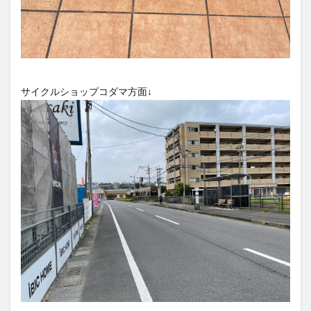
買い物
車
農業文化公園
道の駅
鉄道ジオラマ
閉店
閉院
開店
開店閉店
開店閉店まとめ
開院
韓国
韓国料理
音楽
飛行機
飲み物
高崎山
鰻
サイクルショップコダマ方面↓
検索