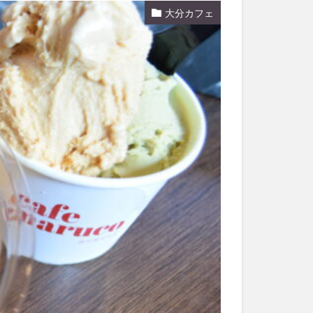
大分カフェ
和菓子
和食
なと祭り
大分市美術館
大谷翔平選手
市民公園能楽堂
日田市
昆虫食
水
湯布院
子園
石仏
市ディナー
紅葉
し
蕎麦
虹
野市
豊後高田市
開店閉店
山
鰻