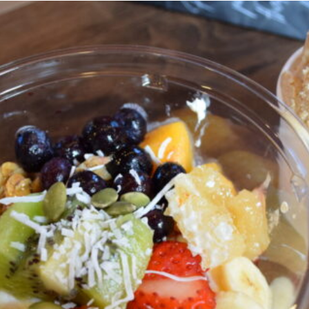
観光
古国府
古墳
古物
古着
台湾料理
和定食
めぐり
城島高原パーク
壁画
夏祭り
外貨両替機
大分み
大分スイーツ
大分ランチ
大分三好ヴァイセアドラー
大分市
県立美術館
大分空港
大分駅
大分駅近く
大神ファーム
も教室
子ども服
子育て
宇佐市
居酒屋
屋台
平和
府内
投票
挾間町
新幹線
新店
日出
日出町
期間限定
本
杵築市
津久見市
海開き
温泉
湧
炭火焼き
焼き菓子
犬
玖珠郡
由布市
由布院
甲
の広場
神社
祭り
秋
移転
竹田
竹田市
竹田
売機
自転車
臼杵市
舞台
芋
花
花火
茶碗蒸
複合公共施設
観光
観光スポット
話題
豊後大野
豊後大
農業文化公園
道の駅
鉄道ジオラマ
閉店
閉院
開店
開院
韓国
韓国料理
音楽
飛行機
飲み物
高崎
検索