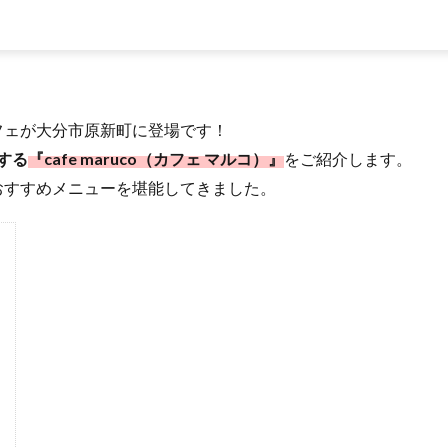
フェが大分市原新町に登場です！
ンする
『cafe maruco（カフェ マルコ）』
をご紹介します。
おすすめメニューを堪能してきました。