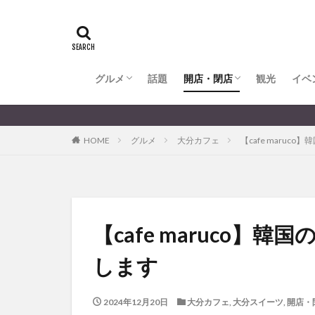
全てのグルメ
大分市ランチ
大分市ディナー
大分カフェ
大分スイーツ
別府市ランチ
別府カフェ
別府ディナー
竹田ランチ
日出町ランチ
開店・閉店
大分の開店・閉店まとめ
hasishin
his
TOYOTA
あ
からあげ
く
グルメ
話題
開店・閉店
むし湯
観光
イベ
わさ
アフリカンサファ
全てのグルメ
大分市ランチ
大分市ディナー
大分カフェ
大分スイーツ
別府市ランチ
別府カフェ
別府ディナー
竹田ランチ
日出町ランチ
開店・閉店
大分の開店・閉店まとめ
イベント
イ
HOME
グルメ
大分カフェ
【cafe maru
グルメ
コス
ジェラート
スタバ
セレ
トキハ本店
パン
パーク
【cafe maruc
プレミアム商品券
します
ミヤマキリシマ
リンクスクエア
2024年12月20日
大分カフェ
,
大分スイーツ
,
開店・
佐伯市
佐伯