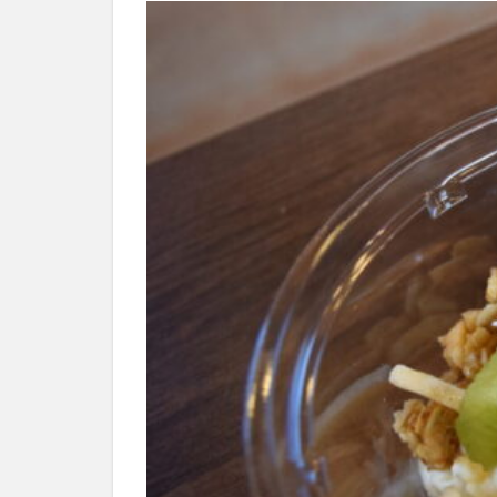
別府市
別府
国東市
地獄
大分グルメ
大分県
大分
姫島村
子ど
庄内町カフェ
明豊
書店
滝
漢方
磨崖仏
祝祭
絵本
自動販
衆議院選挙
買い物
車
開店閉店まとめ