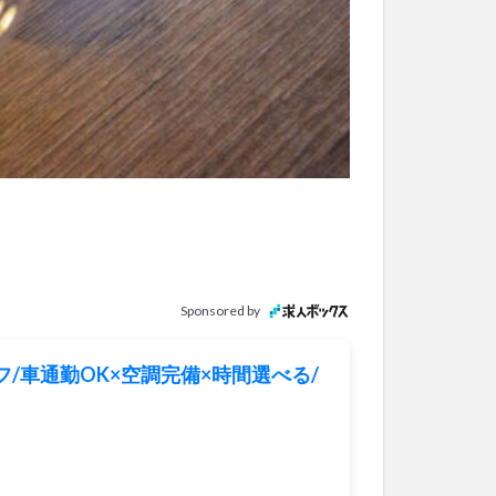
Sponsored by
/車通勤OK×空調完備×時間選べる/