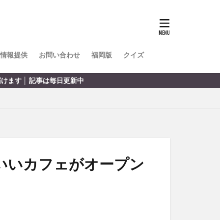
TOKIPO
かき氷
とめ
みかん
ル
情報提供
お問い合わせ
福岡版
クイズ
リア料理
キャンプ
ヤ
サウナ
スイーツ
レビ
タ
パフェ
フルーツ
かわいいカフェがオープン
フト
重町
休業
初詣
別府