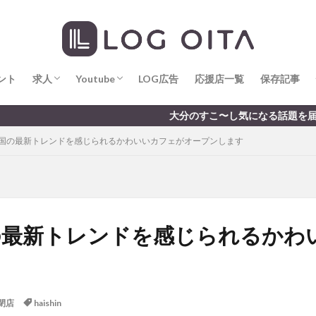
求人
LOG OITA求人のメリット
Youtube
LOG OITA YouTubeチャンネル
hin
hqaishin
JR
kaiten
line
OPA
Paypay
PR
じさい
いちご
うみたまご
おでかけ
お土産
お弁当
じゅう連山
ねとらぼ
ひまわり
ふるさと納税
まつり
ま
ント
だタウン
求人
わったん
Youtube
アイススケート
LOG広告
応援店一覧
アウトドア
保存記事
アサイーボウ
リ
アミュプラザおおいた
アレンジレシピ
アートプラザ
イタ
求人
LOG OITA求人のメリット
Youtube
LOG OITA YouTubeチャンネル
大分のすこ〜し気になる話題を届けます │ 記事は毎日更新中
ルミネーション
インド料理
ウクライナ
オープン
カフェ
co】韓国の最新トレンドを感じられるかわいいカフェがオープンします
トコ
コスモス
コンビニ
コース料理
コーヒー
サイゼリ
ジゴロック
ジゴロック2025
ジャマイカ料理
ジャークチキン
クトショップ
ソフトクリーム
チキンカレー
テイクアウト
テ
ハロウィン
ハンバーガー
ハンバーグ
ハーモニーランド
パス
パークプレイス大分
ビアガーデン
ビール
ピザ
フェス
o】韓国の最新トレンドを感じられる
プロレス
ヘルシー
ペスカトーレ
ペット
ホーバークラ
ラクテンチ
ラバーダック
ランチ
ラーメン
リニューアル
レトロ
レンタサイクル
中央町
中津市
中華料理
九
閉店
haishin
市ランチ
佐賀関
体験レポ
保護猫
催事
公園
冬