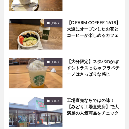
【D FARM COFFEE 1618】
グルメ
大道にオープンしたお花と
コーヒーが楽しめるカフェ
【大分限定】スタバのかぼ
グルメ
すシトラスっちゃ フラペチ
ーノはさっぱりな感じ
工場直売ならではの味！
グルメ
【みどり工場直売所】で大
満足の人気商品をチェック