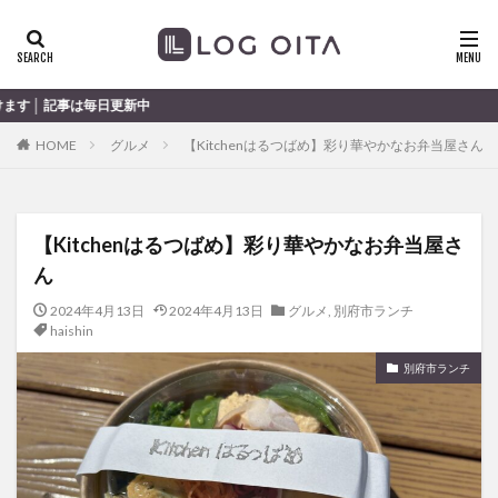
ランチ
開店
ディナー
花火
カテゴリー
大分
HOME
グルメ
【Kitchenはるつばめ】彩り華やかなお弁当屋さん
タグ
chocozap
DE
GW
haiashin
haishi
【Kitchenはるつばめ】彩り華やかなお弁当屋さ
haishin
haisin
haisnin
hasihin
hasishin
ん
hishin
hqaishin
JR
kaiten
line
OPA
Paypay
PR
TOKIPO
TOYOTA
2024年4月13日
2024年4月13日
グルメ
,
別府市ランチ
haishin
あじさい
いちご
うみたまご
おでかけ
別府市ランチ
お土産
お弁当
かき氷
からあげ
くじゅう連山
ねとらぼ
ひまわり
ふるさと納税
まつり
まとめ
みかん
むし湯
わさだタウン
わったん