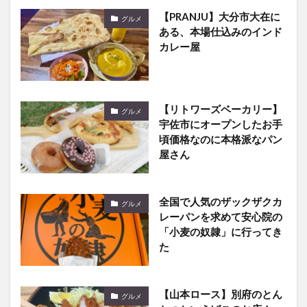
【PRANJU】大分市大在に
グルメ
ある、本場仕込みのインド
カレー屋
【リトワーズベーカリー】
グルメ
宇佐市にオープンしたお手
頃価格なのに本格派なパン
屋さん
全国で人気のザックザクカ
グルメ
レーパンを求めて安心院の
「小麦の奴隷」に行ってき
た
【山本ロース】別府のとん
グルメ