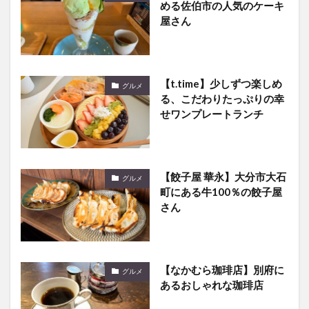
める佐伯市の人気のケーキ
屋さん
【t.time】少しずつ楽しめ
グルメ
る、こだわりたっぷりの幸
せワンプレートランチ
【餃子屋 華永】大分市大石
グルメ
町にある牛100％の餃子屋
さん
【なかむら珈琲店】別府に
グルメ
あるおしゃれな珈琲店