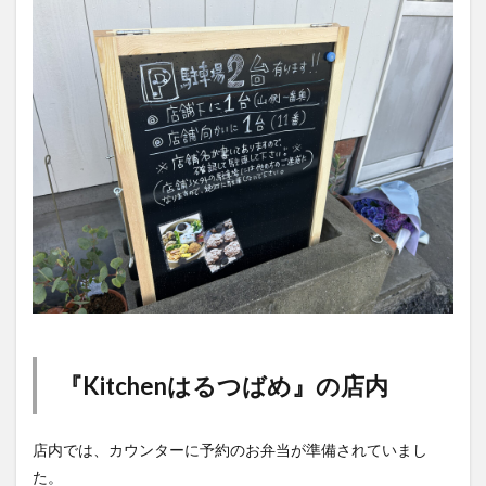
買い物
車
農業文化公園
道の駅
鉄道ジオラマ
閉店
閉院
開店
開店閉店
開店閉店まとめ
開院
韓国
韓国料理
音楽
飛行機
飲み物
高崎山
鰻
検索
『Kitchenはるつばめ』の店内
店内では、カウンターに予約のお弁当が準備されていまし
た。