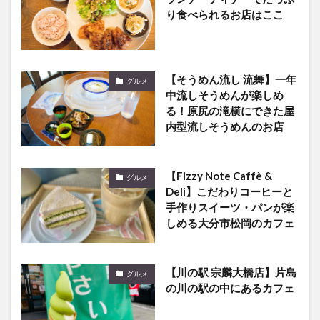
り食べられるお店はここ
【そうめん流し 流舞】一年
グルメ
中流しそうめんが楽しめ
る！原尻の滝横にできた屋
内型流しそうめんのお店
【Fizzy Note Caffè &
グルメ
Deli】こだわりコーヒーと
手作りスイーツ・パンが楽
しめる大分市松岡のカフェ
【川の駅 宗麟大橋店】片島
グルメ
の川の駅の中にあるカフェ