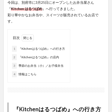
今回は、別府市に3月25日にオープンしたお弁当屋さん
フルーツ
プレミアム商品券
プロレス
『
Kitchen はるつばめ
』へ行ってきました。
ヘルシー
ペスカトーレ
ペット
彩り華やかなお弁当や、スイーツが販売されているお店で
ホーバークラフト
ミヤマキリシマ
ラクテンチ
す。
ラバーダック
ランチ
ラーメン
リニューアル
リンクスクエア
レトロ
レンタサイクル
目次
中央町
中津市
中華料理
九重町
休業
佐伯市
佐伯市ランチ
佐賀関
体験レポ
1
『Kitchenはるつばめ』への行き方
保護猫
催事
公園
冬
初詣
別府
2
『Kitchenはるつばめ』の店内
別府市
別府観光
古国府
古墳
古物
3
季節のお弁当（小）／お子様弁当
古着
台湾料理
和定食
和菓子
和食
4
情報はこちら
国東市
地獄めぐり
城島高原パーク
壁画
夏祭り
外貨両替機
大分みなと祭り
大分グルメ
大分スイーツ
大分ランチ
大分三好ヴァイセアドラー
大分市
大分市美術館
『Kitchenはるつばめ』への行き方
大分県
大分県立美術館
大分空港
大分駅