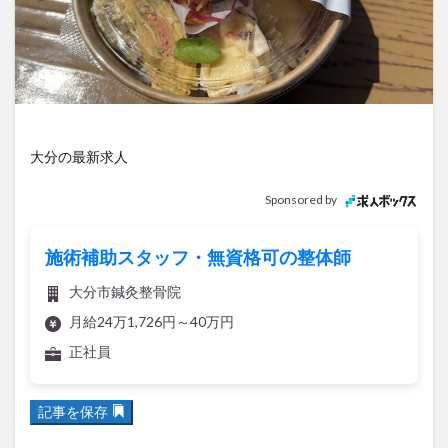
アイススケート
アウトドア
アサイーボウル
アフリカンサファリ
アミュプラザおおいた
アレンジレシピ
アートプラザ
イタリア料理
イベント
イルミネーション
インド料理
ウクライナ
オープン
カフェ
キャンプ
大分の最新求人
グルメ
コストコ
コスモス
コンビニ
コース料理
コーヒー
サイゼリヤ
サウナ
Sponsored by
ジェラート
ジゴロック
ジゴロック2025
ジャマイカ料理
ジャークチキン
スイーツ
施術補助スタッフ・無資格可の整体師
スタバ
セレクトショップ
ソフトクリーム
大分市鍼灸整骨院
チキンカレー
テイクアウト
テレビ
月給24万1,726円～40万円
トキハ本店
ハロウィン
ハンバーガー
正社員
ハンバーグ
ハーモニーランド
パスタ
パフェ
パン
パーク
パークプレイス大分
記事を保存
ビアガーデン
ビール
ピザ
フェス