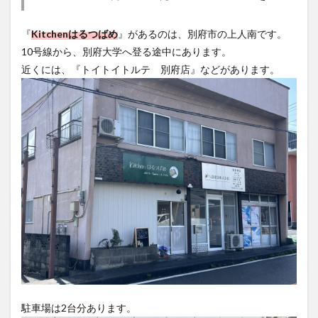
大分駅近く
大神ファーム
大谷翔平選手
姫島村
子ども教室
子ども服
子育て
『
Kitchenはるつばめ
』があるのは、別府市の上人南です。
10号線から、別府大学へ登る途中にあります。
宇佐市
居酒屋
屋台
平和市民公園能楽堂
近くには、『トイトイトルテ 別府店』などがあります。
庄内町カフェ
府内
投票
挾間町
新幹線
新店
日出
日出町
日田市
昆虫食
明豊
書店
期間限定
本
杵築市
津久見市
海開き
温泉
湧水
湯布院
滝
漢方
炭火焼き
焼き菓子
犬
玖珠郡
由布市
由布院
甲子園
石仏
磨崖仏
祝祭の広場
神社
祭り
秋
移転
竹田
竹田市
竹田市ディナー
紅葉
絵本
自動販売機
自転車
臼杵市
舞台
芋
花
花火
茶碗蒸し
蕎麦
虹
衆議院選挙
複合公共施設
観光
観光スポット
駐車場は2台分あります。
話題
豊後大野
豊後大野市
豊後高田市