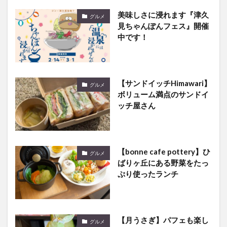
美味しさに浸れます『津久
グルメ
見ちゃんぽんフェス』開催
中です！
【サンドイッチHimawari】
グルメ
ボリューム満点のサンドイ
ッチ屋さん
【bonne cafe pottery】ひ
グルメ
ばりヶ丘にある野菜をたっ
ぷり使ったランチ
【月うさぎ】パフェも楽し
グルメ