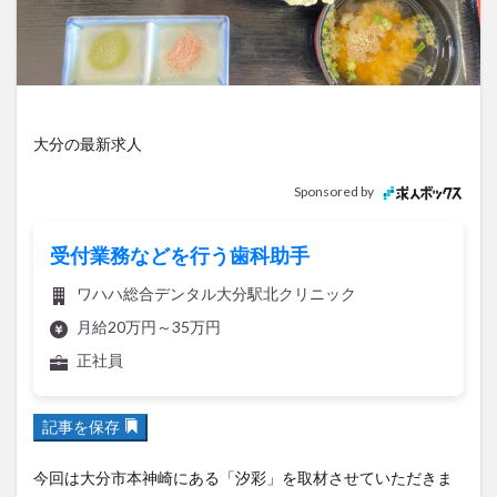
アイススケート
アウトドア
アサイーボウル
アフリカンサファリ
アミュプラザおおいた
アレンジレシピ
アートプラザ
イタリア料理
イベント
イルミネーション
インド料理
大分の最新求人
ウクライナ
オープン
カフェ
キャンプ
グルメ
コストコ
コスモス
コンビニ
Sponsored by
コース料理
コーヒー
サイゼリヤ
サウナ
ジェラート
ジゴロック
ジゴロック2025
受付業務などを行う歯科助手
ジャマイカ料理
ジャークチキン
スイーツ
ワハハ総合デンタル大分駅北クリニック
スタバ
セレクトショップ
ソフトクリーム
月給20万円～35万円
チキンカレー
テイクアウト
テレビ
正社員
トキハ本店
ハロウィン
ハンバーガー
ハンバーグ
ハーモニーランド
パスタ
パフェ
記事を保存
パン
パーク
パークプレイス大分
今回は大分市本神崎にある「汐彩」を取材させていただきま
ビアガーデン
ビール
ピザ
フェス