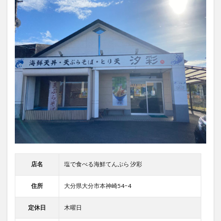
店名
塩で食べる海鮮てんぷら 汐彩
住所
大分県大分市本神崎54−4
定休日
木曜日