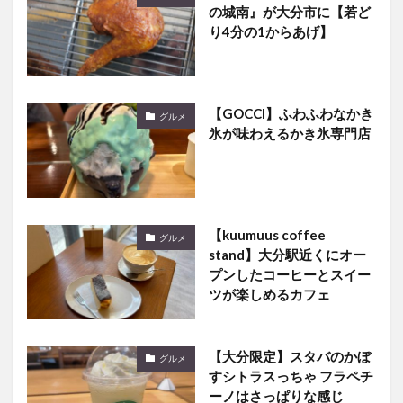
の城南』が大分市に【若ど
り4分の1からあげ】
【GOCCI】ふわふわなかき
グルメ
氷が味わえるかき氷専門店
【kuumuus coffee
グルメ
stand】大分駅近くにオー
プンしたコーヒーとスイー
ツが楽しめるカフェ
【大分限定】スタバのかぼ
グルメ
すシトラスっちゃ フラペチ
ーノはさっぱりな感じ