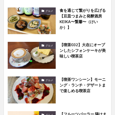
食を通じて繋がりを広げる
グルメ
【豆皿つまみと発酵酒房
KEIKA〜繋馨〜（けい
か）】
【喫茶032】大在にオープ
グルメ
ンしたシフォンケーキが美
味しい喫茶店
【喫茶ワンシーン】モーニ
グルメ
ング・ランチ・デザートま
で楽しめる喫茶店
【フルーツパーラー 陽はま
グルメ