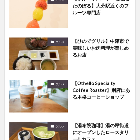
たのぼる】大分駅近くのフ
ルーツ専門店
【ひのでグリル】中津市で
グルメ
美味しいお肉料理が楽しめ
るお店
【Othello Specialty
グルメ
Coffee Roaster】別府にあ
る本格コーヒーショップ
【湯布院珈琲】湯の坪街道
グルメ
にオープンしたロースタリ
ー& カフェ