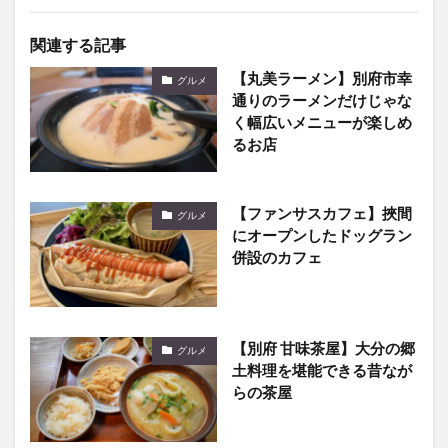
関連する記事
【丸美ラーメン】別府市幸
グルメ
通りのラーメンだけじゃな
く幅広いメニューが楽しめ
るお店
【ファンサスカフェ】挾間
グルメ
にオープンしたドッグラン
併設のカフェ
【別府 甘味茶屋】大分の郷
グルメ
土料理を堪能できる昔なが
らの茶屋