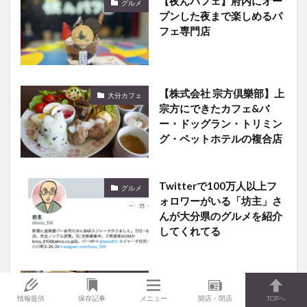
【夜んパフェ】府内にオー
グルメ
プンした夜まで楽しめるパ
フェ専門店
【株式会社 宗方倶樂部】上
大分カフェ
宗方にできたカフェ&バ
ー・ドッグラン・トリミン
グ・ペットホテルの複合店
Twitterで100万人以上フ
グルメ
ォロワーがいる「坊主」さ
んが大分県のグルメを紹介
してくれてる
【食彩 なにわ家】大分市判
大分グルメ
田台にある「旬」をテーマ
情報提供
保存記事
メニュー
開店・閉店
TOPへ