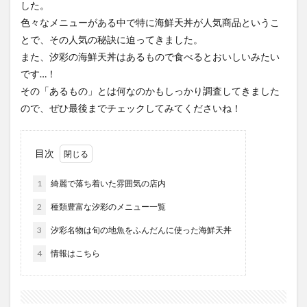
した。
フルーツ
プレミアム商品券
プロレス
色々なメニューがある中で特に海鮮天丼が人気商品というこ
ヘルシー
ペスカトーレ
ペット
とで、その人気の秘訣に迫ってきました。
ホーバークラフト
ミヤマキリシマ
ラクテンチ
また、汐彩の海鮮天丼はあるもので食べるとおいしいみたい
ラバーダック
ランチ
ラーメン
リニューアル
です…！
その「あるもの」とは何なのかもしっかり調査してきました
リンクスクエア
レトロ
レンタサイクル
ので、ぜひ最後までチェックしてみてくださいね！
中央町
中津市
中華料理
九重町
休業
佐伯市
佐伯市ランチ
佐賀関
体験レポ
保護猫
催事
公園
冬
初詣
別府
目次
別府市
別府観光
古国府
古墳
古物
1
綺麗で落ち着いた雰囲気の店内
古着
台湾料理
和定食
和菓子
和食
2
種類豊富な汐彩のメニュー一覧
国東市
地獄めぐり
城島高原パーク
壁画
3
汐彩名物は旬の地魚をふんだんに使った海鮮天丼
夏祭り
外貨両替機
大分みなと祭り
4
情報はこちら
大分グルメ
大分スイーツ
大分ランチ
大分三好ヴァイセアドラー
大分市
大分市美術館
大分県
大分県立美術館
大分空港
大分駅