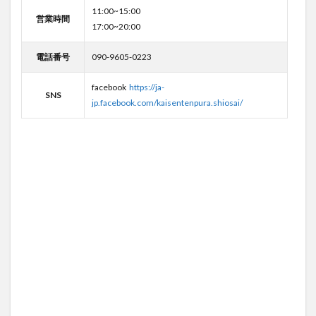
11:00~15:00
営業時間
17:00~20:00
電話番号
090-9605-0223
facebook
https://ja-
SNS
jp.facebook.com/kaisentenpura.shiosai/