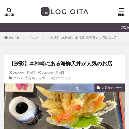
ランチ
開店
ディナー
花火
カテゴリー
大分のすこ〜し気になる話題を届けます 
HOME
グルメ
【汐彩】本神崎にある海鮮天丼が人気のお店
タグ
chocozap
DE
GW
haiashin
haishi
【汐彩】本神崎にある海鮮天丼が人気のお店
haishin
haisin
haisnin
hasihin
hasishin
hishin
hqaishin
JR
kaiten
line
2022年2月5日
2022年2月4日
グルメ
,
大分市ディナー
,
大分市ランチ
OPA
Paypay
PR
TOKIPO
TOYOTA
大分市ディナー
あじさい
いちご
うみたまご
おでかけ
お土産
お弁当
かき氷
からあげ
くじゅう連山
ねとらぼ
ひまわり
ふるさと納税
まつり
まとめ
みかん
むし湯
わさだタウン
わったん