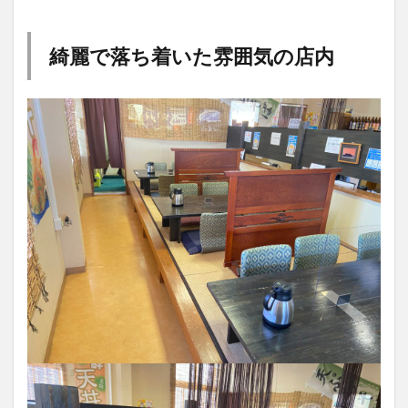
大分駅近く
大神ファーム
大谷翔平選手
姫島村
子ども教室
子ども服
子育て
綺麗で落ち着いた雰囲気の店内
宇佐市
居酒屋
屋台
平和市民公園能楽堂
庄内町カフェ
府内
投票
挾間町
新幹線
新店
日出
日出町
日田市
昆虫食
明豊
書店
期間限定
本
杵築市
津久見市
海開き
温泉
湧水
湯布院
滝
漢方
炭火焼き
焼き菓子
犬
玖珠郡
由布市
由布院
甲子園
石仏
磨崖仏
祝祭の広場
神社
祭り
秋
移転
竹田
竹田市
竹田市ディナー
紅葉
絵本
自動販売機
自転車
臼杵市
舞台
芋
花
花火
茶碗蒸し
蕎麦
虹
衆議院選挙
複合公共施設
観光
観光スポット
話題
豊後大野
豊後大野市
豊後高田市