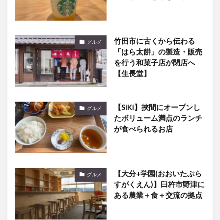
竹田市に古くから伝わる
グルメ
「はら太餅」の製造・販売
を行う和菓子店が閉店へ
【生長堂】
【SiKi】挾間にオープンし
グルメ
たボリューム満点のランチ
が食べられるお店
【大分+学園(おおいたぷら
グルメ
すがくえん)】臼杵市野津に
ある農業＋食＋交流の拠点