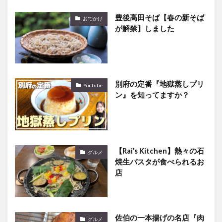
豊後高田そば【春の新そば
おでかけ
が解禁】しました
別府の定番『地獄蒸しプリ
Youtube
ン』を知ってますか？
【Rai’s Kitchen】熱々の石
グルメ
焼生パスタが食べられるお
店
佐伯の一本揚げの名店『肉
グルメ