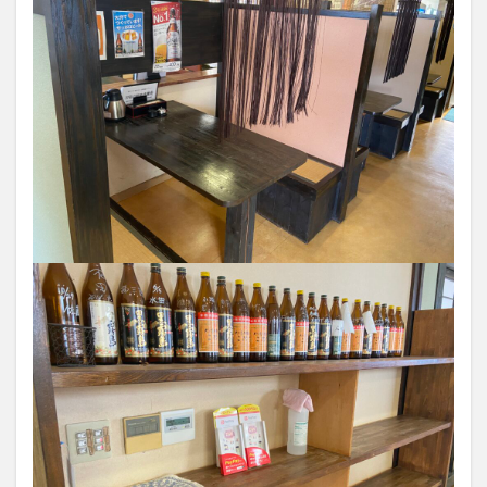
買い物
車
農業文化公園
道の駅
鉄道ジオラマ
閉店
閉院
開店
開店閉店
開店閉店まとめ
開院
韓国
韓国料理
音楽
飛行機
飲み物
高崎山
鰻
検索