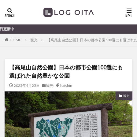
ランチ
開店
ディナー
花火
カテゴリー
大分のすこ〜し気になる話題を
HOME
観光
【高尾山自然公園】日本の都市公園100選にも選ばれ
タグ
chocozap
DE
GW
haiashin
haishi
【高尾山自然公園】日本の都市公園100選にも
haishin
haisin
haisnin
hasihin
hasishin
選ばれた自然豊かな公園
hishin
hqaishin
JR
kaiten
line
OPA
Paypay
PR
TOKIPO
TOYOTA
2025年4月25日
観光
haishin
あじさい
いちご
うみたまご
おでかけ
観光
お土産
お弁当
かき氷
からあげ
くじゅう連山
ねとらぼ
ひまわり
ふるさと納税
まつり
まとめ
みかん
むし湯
わさだタウン
わったん