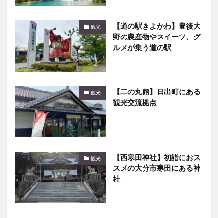
【道の駅きよかわ】豊後大
観光
野の農産物やスイーツ、グ
ルメが集う道の駅
【二の丸館】日出町にある
観光
観光交流拠点
【西寒田神社】初詣におス
観光
スメの大分市寒田にある神
社