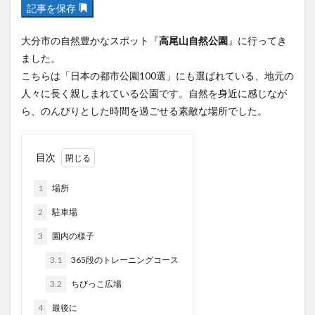
記事を保存
フルーツ
プレミアム商品券
プロレス
ヘルシー
ペスカトーレ
ペット
大分市の自然豊かなスポット『
高尾山自然公園
』に行ってき
ホーバークラフト
ミヤマキリシマ
ラクテンチ
ました。
ラバーダック
ランチ
ラーメン
リニューアル
こちらは「日本の都市公園100選」にも選ばれている、地元の
人々に長く親しまれている公園です。自然を身近に感じなが
リンクスクエア
レトロ
レンタサイクル
ら、のんびりとした時間を過ごせる素敵な場所でした。
中央町
中津市
中華料理
九重町
休業
佐伯市
佐伯市ランチ
佐賀関
体験レポ
保護猫
催事
公園
冬
初詣
別府
目次
別府市
別府観光
古国府
古墳
古物
1
場所
古着
台湾料理
和定食
和菓子
和食
2
駐車場
国東市
地獄めぐり
城島高原パーク
壁画
3
園内の様子
夏祭り
外貨両替機
大分みなと祭り
3.1
365段のトレーニングコース
大分グルメ
大分スイーツ
大分ランチ
大分三好ヴァイセアドラー
大分市
大分市美術館
3.2
ちびっこ広場
大分県
大分県立美術館
大分空港
大分駅
4
最後に