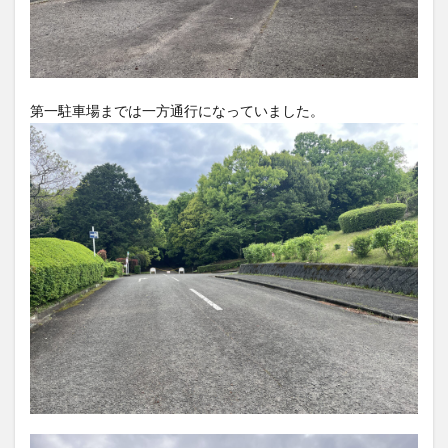
買い物
車
農業文化公園
道の駅
鉄道ジオラマ
閉店
閉院
開店
開店閉店
開店閉店まとめ
開院
韓国
韓国料理
音楽
飛行機
飲み物
高崎山
鰻
第一駐車場までは一方通行になっていました。
検索