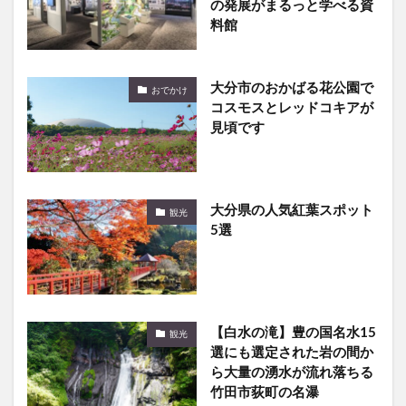
の発展がまるっと学べる資
料館
大分市のおかばる花公園で
おでかけ
コスモスとレッドコキアが
見頃です
大分県の人気紅葉スポット
観光
5選
【白水の滝】豊の国名水15
観光
選にも選定された岩の間か
ら大量の湧水が流れ落ちる
竹田市荻町の名瀑