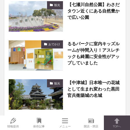
【七瀬川自然公園】わさだ
観光
タウン近くにある自然豊か
で広い公園
るるパークに室内キッズル
おでかけ
ームが仲間入り！アスレチ
ックも綺麗に安全性がアッ
プしていました
【中津城】日本唯一の花城
観光
として生まれ変わった黒田
官兵衛築城の名城
【吉四六ランド】臼杵市の
観光
情報提供
保存記事
メニュー
開店・閉店
TOPへ
花見スポット