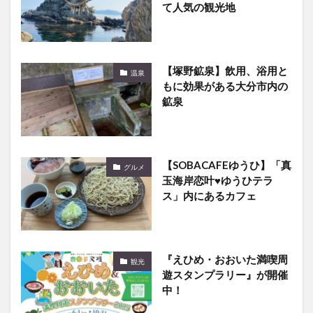
て人気の観光地
【塚野鉱泉】飲用、浴用と
温泉
もに効果がある大分市内の
鉱泉
【SOBACAFEゆうひ】「真
グルメ
玉海岸恋叶♥ゆうひテラ
ス」内にあるカフェ
『えひめ・おおいた満喫周
観光
遊スタンプラリー』が開催
中！