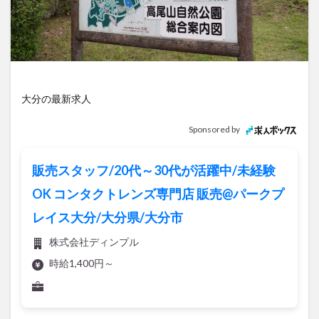
アイススケート
アウトドア
アサイーボウル
アフリカンサファリ
アミュプラザおおいた
アレンジレシピ
アートプラザ
イタリア料理
イベント
イルミネーション
インド料理
ウクライナ
オープン
カフェ
キャンプ
大分の最新求人
グルメ
コストコ
コスモス
コンビニ
Sponsored by
コース料理
コーヒー
サイゼリヤ
サウナ
ジェラート
ジゴロック
ジゴロック2025
販売スタッフ/20代～30代が活躍中/未経験
ジャマイカ料理
ジャークチキン
スイーツ
OK コンタクトレンズ専門店 販売@パークプ
スタバ
セレクトショップ
ソフトクリーム
レイス大分/大分県/大分市
チキンカレー
テイクアウト
テレビ
株式会社ディンプル
トキハ本店
ハロウィン
ハンバーガー
時給1,400円～
ハンバーグ
ハーモニーランド
パスタ
パフェ
パン
パーク
パークプレイス大分
ビアガーデン
ビール
ピザ
フェス