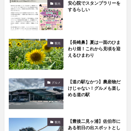
安心院でスタンプラリーを
観光
するらしい
【長崎鼻】夏は一面のひま
観光
わり畑！これから見頃を迎
えるひまわり
【道の駅なかつ】農産物だ
グルメ
けじゃない！グルメも楽し
める道の駅
【豊後二見ヶ浦】佐伯市に
観光
ある初日の出スポットとし