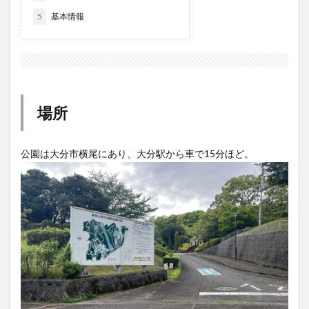
大分駅近く
大神ファーム
大谷翔平選手
5
基本情報
姫島村
子ども教室
子ども服
子育て
宇佐市
居酒屋
屋台
平和市民公園能楽堂
庄内町カフェ
府内
投票
挾間町
新幹線
新店
日出
日出町
日田市
昆虫食
場所
明豊
書店
期間限定
本
杵築市
津久見市
海開き
温泉
湧水
湯布院
公園は大分市横尾にあり、大分駅から車で15分ほど。
滝
漢方
炭火焼き
焼き菓子
犬
玖珠郡
由布市
由布院
甲子園
石仏
磨崖仏
祝祭の広場
神社
祭り
秋
移転
竹田
竹田市
竹田市ディナー
紅葉
絵本
自動販売機
自転車
臼杵市
舞台
芋
花
花火
茶碗蒸し
蕎麦
虹
衆議院選挙
複合公共施設
観光
観光スポット
話題
豊後大野
豊後大野市
豊後高田市