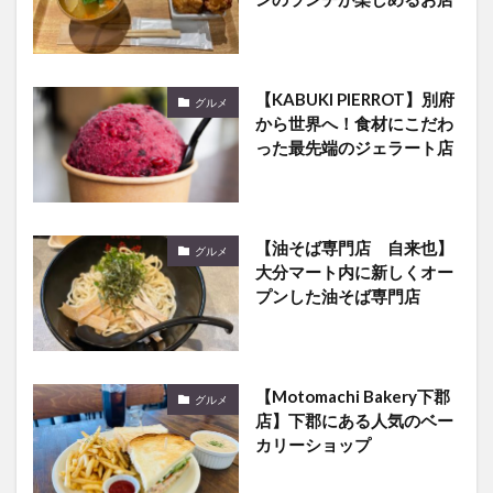
【KABUKI PIERROT】別府
グルメ
から世界へ！食材にこだわ
った最先端のジェラート店
【油そば専門店 自来也】
グルメ
大分マート内に新しくオー
プンした油そば専門店
【Motomachi Bakery下郡
グルメ
店】下郡にある人気のベー
カリーショップ