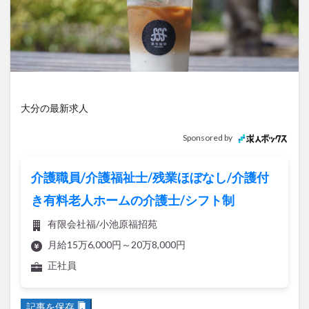
アイススケート
アウトドア
アサイーボウル
アフリカンサファリ
アミュプラザおおいた
アレンジレシピ
アートプラザ
イタリア料理
イベント
イルミネーション
インド料理
ウクライナ
オープン
カフェ
キャンプ
大分の最新求人
グルメ
コストコ
コスモス
コンビニ
コース料理
コーヒー
サイゼリヤ
サウナ
Sponsored by
ジェラート
ジゴロック
ジゴロック2025
ジャマイカ料理
ジャークチキン
スイーツ
介護職員/介護福祉士/残業ほぼなし/介護付
スタバ
セレクトショップ
ソフトクリーム
き有料老人ホームの介護士/シフト制
チキンカレー
テイクアウト
テレビ
有限会社福/小池原福招苑
トキハ本店
ハロウィン
ハンバーガー
月給15万6,000円～20万8,000円
ハンバーグ
ハーモニーランド
パスタ
パフェ
正社員
パン
パーク
パークプレイス大分
ビアガーデン
ビール
ピザ
フェス
記事を保存