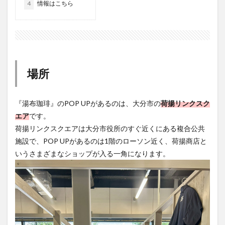
4
情報はこちら
大分駅近く
大神ファーム
大谷翔平選手
姫島村
子ども教室
子ども服
子育て
宇佐市
居酒屋
屋台
平和市民公園能楽堂
庄内町カフェ
府内
投票
挾間町
新幹線
新店
日出
日出町
日田市
昆虫食
場所
明豊
書店
期間限定
本
杵築市
津久見市
海開き
温泉
湧水
湯布院
『湯布珈琲』のPOP UPがあるのは、大分市の
荷揚リンクスク
滝
漢方
炭火焼き
焼き菓子
犬
エア
です。
玖珠郡
由布市
由布院
甲子園
石仏
荷揚リンクスクエアは大分市役所のすぐ近くにある複合公共
施設で、POP UPがあるのは1階のローソン近く、荷揚商店と
磨崖仏
祝祭の広場
神社
祭り
秋
いうさまざまなショップが入る一角になります。
移転
竹田
竹田市
竹田市ディナー
紅葉
絵本
自動販売機
自転車
臼杵市
舞台
芋
花
花火
茶碗蒸し
蕎麦
虹
衆議院選挙
複合公共施設
観光
観光スポット
話題
豊後大野
豊後大野市
豊後高田市