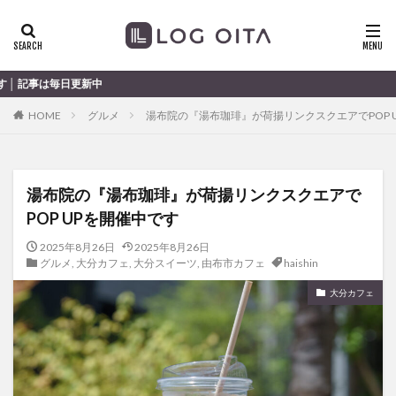
ランチ
開店
ディナー
花火
カテゴリー
大分のすこ〜
HOME
グルメ
湯布院の『湯布珈琲』が荷揚リンクスクエアでPOP 
タグ
chocozap
DE
GW
haiashin
haishi
湯布院の『湯布珈琲』が荷揚リンクスクエアで
haishin
haisin
haisnin
hasihin
hasishin
POP UPを開催中です
hishin
hqaishin
JR
kaiten
line
OPA
Paypay
PR
TOKIPO
TOYOTA
2025年8月26日
2025年8月26日
グルメ
,
大分カフェ
,
大分スイーツ
,
由布市カフェ
haishin
あじさい
いちご
うみたまご
おでかけ
大分カフェ
お土産
お弁当
かき氷
からあげ
くじゅう連山
ねとらぼ
ひまわり
ふるさと納税
まつり
まとめ
みかん
むし湯
わさだタウン
わったん