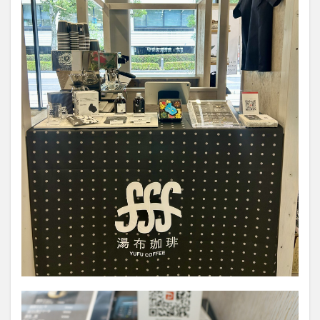
買い物
車
農業文化公園
道の駅
鉄道ジオラマ
閉店
閉院
開店
開店閉店
開店閉店まとめ
開院
韓国
韓国料理
音楽
飛行機
飲み物
高崎山
鰻
検索