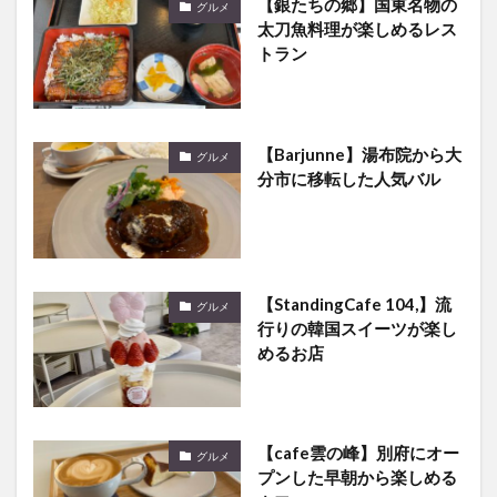
【銀たちの郷】国東名物の
グルメ
太刀魚料理が楽しめるレス
トラン
【Barjunne】湯布院から大
グルメ
分市に移転した人気バル
【StandingCafe 104,】流
グルメ
行りの韓国スイーツが楽し
めるお店
【cafe雲の峰】別府にオー
グルメ
プンした早朝から楽しめる