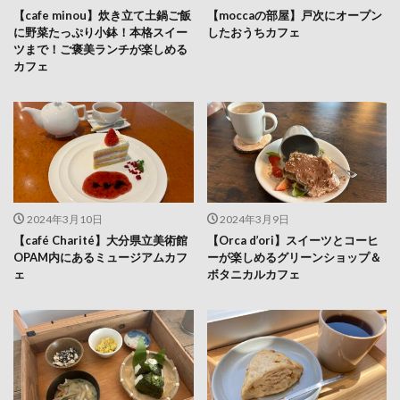
【cafe minou】炊き立て土鍋ご飯
【moccaの部屋】戸次にオープン
に野菜たっぷり小鉢！本格スイー
したおうちカフェ
ツまで！ご褒美ランチが楽しめる
カフェ
2024年3月10日
2024年3月9日
【café Charité】大分県立美術館
【Orca d’ori】スイーツとコーヒ
OPAM内にあるミュージアムカフ
ーが楽しめるグリーンショップ＆
ェ
ボタニカルカフェ