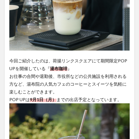
今回ご紹介したのは、荷揚リンクスクエアにて期間限定POP
UPを開催している『
湯布珈琲
』
お仕事の合間や退勤後、市役所などの公共施設を利用される
方など、湯布院の人気カフェのコーヒーとスイーツを気軽に
楽しむことができます。
POP UPは
9月1日（月）
までの出店予定となっています。