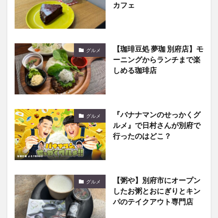
カフェ
【珈琲豆処 夢珈 別府店】モ
グルメ
ーニングからランチまで楽
しめる珈琲店
『バナナマンのせっかくグ
グルメ
ルメ』で日村さんが別府で
行ったのはどこ？
【粥や】別府市にオープン
グルメ
したお粥とおにぎりとキン
パのテイクアウト専門店