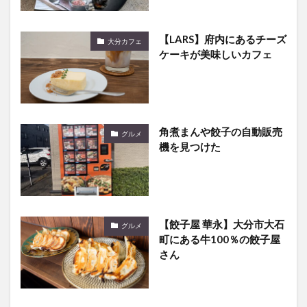
【LARS】府内にあるチーズ
大分カフェ
ケーキが美味しいカフェ
角煮まんや餃子の自動販売
グルメ
機を見つけた
【餃子屋 華永】大分市大石
グルメ
町にある牛100％の餃子屋
さん