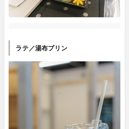
ラテ／湯布プリン