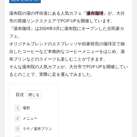
フルーツ
プレミアム商品券
プロレス
湯布院の湯の坪街道にある人気カフェ『
湯布珈琲
』が、大分
ヘルシー
ペスカトーレ
ペット
市の荷揚リンクスクエアでPOP UPを開催しています。
ホーバークラフト
ミヤマキリシマ
ラクテンチ
『湯布珈琲』は2024年3月に湯布院にオープンした古民家カ
ラバーダック
ランチ
ラーメン
リニューアル
フェ。
リンクスクエア
レトロ
レンタサイクル
オリジナルブレンドのエスプレッソや自家焙煎の珈琲豆で抽
中央町
中津市
中華料理
九重町
休業
出したコーヒーなど本格的なコーヒーメニューをはじめ、湯
布プリンなどのスイーツも楽しむことができます。
佐伯市
佐伯市ランチ
佐賀関
体験レポ
そんな湯布院の人気カフェが、大分市でPOP UPを開催してい
保護猫
催事
公園
冬
初詣
別府
るとのことで、実際に足を運んでみました。
別府市
別府観光
古国府
古墳
古物
古着
台湾料理
和定食
和菓子
和食
目次
国東市
地獄めぐり
城島高原パーク
壁画
夏祭り
外貨両替機
大分みなと祭り
1
場所
大分グルメ
大分スイーツ
大分ランチ
2
メニュー
大分三好ヴァイセアドラー
大分市
大分市美術館
3
ラテ／湯布プリン
大分県
大分県立美術館
大分空港
大分駅