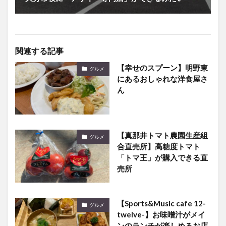
関連する記事
【幸せのスプーン】明野東
グルメ
にあるおしゃれな洋食屋さ
ん
【真那井トマト農園生産組
グルメ
合直売所】高糖度トマト
「トマ王」が購入できる直
売所
【Sports&Music cafe 12-
グルメ
twelve-】お味噌汁がメイ
ンのランチが楽しめるお店